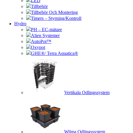
LED
Tillbehör
Tillbehör Och Montering
Timers – Styrning/Kontroll
Hydro
PH – EC-mätare
Alien Systemer
AutoPot™
Oxypot
GHE®/ Terra Aquatica®
Vertikala Odlingssystem
Wilma Odlingssystem