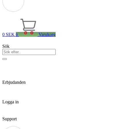
0
SEK
Varukorg
0
Sök
Erbjudanden
Logga in
Support