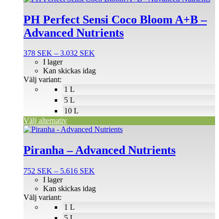
här
produkten
PH Perfect Sensi Coco Bloom A+B –
har
Advanced Nutrients
flera
varianter.
De
Prisintervall:
378
SEK
–
3.032
SEK
olika
378 SEK
I lager
alternativen
till
Kan skickas idag
kan
3.032 SEK
Välj variant:
väljas
1 L
på
5 L
produktsidan
10 L
Välj alternativ
Den
här
produkten
Piranha – Advanced Nutrients
har
flera
Prisintervall:
752
SEK
–
5.616
SEK
varianter.
752 SEK
I lager
De
till
Kan skickas idag
olika
5.616 SEK
Välj variant:
alternativen
1 L
kan
väljas
5 L