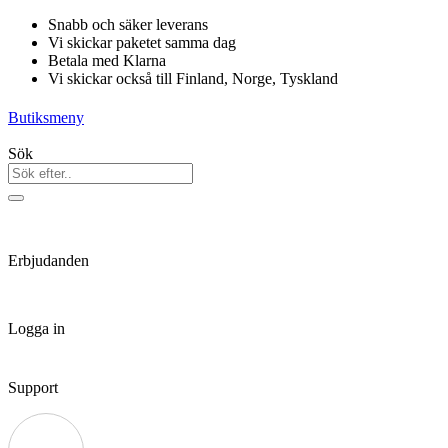
Hoppa
Snabb och säker leverans
till
Vi skickar paketet samma dag
innehåll
Betala med Klarna
Vi skickar också till Finland, Norge, Tyskland
Butiksmeny
Sök
Erbjudanden
Logga in
Support