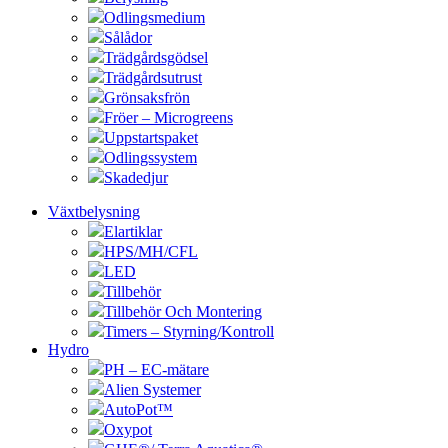
Odlingsmedium
Sålådor
Trädgårdsgödsel
Trädgårdsutrust
Grönsaksfrön
Fröer – Microgreens
Uppstartspaket
Odlingssystem
Skadedjur
Växtbelysning
Elartiklar
HPS/MH/CFL
LED
Tillbehör
Tillbehör Och Montering
Timers – Styrning/Kontroll
Hydro
PH – EC-mätare
Alien Systemer
AutoPot™
Oxypot