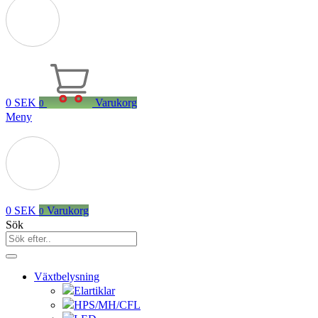
0
SEK
Varukorg
0
Meny
0
SEK
Varukorg
0
Sök
Växtbelysning
Elartiklar
HPS/MH/CFL