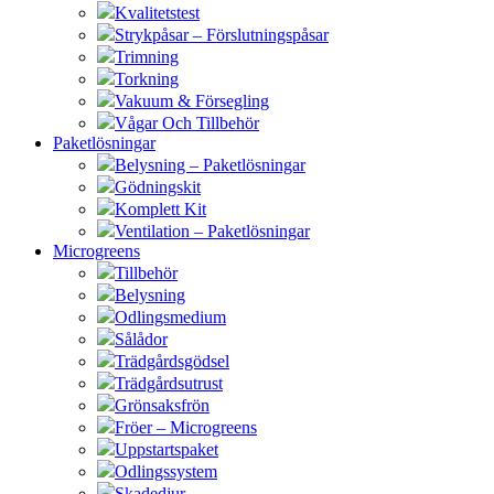
Kvalitetstest
Strykpåsar – Förslutningspåsar
Trimning
Torkning
Vakuum & Försegling
Vågar Och Tillbehör
Paketlösningar
Belysning – Paketlösningar
Gödningskit
Komplett Kit
Ventilation – Paketlösningar
Microgreens
Tillbehör
Belysning
Odlingsmedium
Sålådor
Trädgårdsgödsel
Trädgårdsutrust
Grönsaksfrön
Fröer – Microgreens
Uppstartspaket
Odlingssystem
Skadedjur