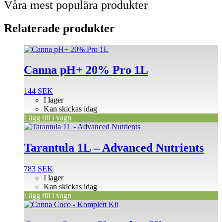
Våra mest populära produkter
Relaterade produkter
Canna pH+ 20% Pro 1L
144
SEK
I lager
Kan skickas idag
Lägg till i vagn
Tarantula 1L – Advanced Nutrients
783
SEK
I lager
Kan skickas idag
Lägg till i vagn
Den
här
produkten