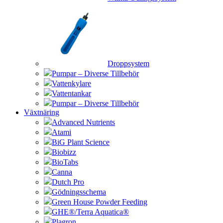
Droppsystem
Pumpar – Diverse Tillbehör
Vattenkylare
Vattentankar
Pumpar – Diverse Tillbehör
Växtnäring
Advanced Nutrients
Atami
BiG Plant Science
Biobizz
BioTabs
Canna
Dutch Pro
Gödningsschema
Green House Powder Feeding
GHE®/Terra Aquatica®
Plagron