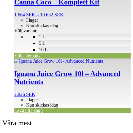
Canna Coco – Komplett Kit
har
flera
Prisintervall:
1.664
SEK
–
10.632
SEK
varianter.
1.664 SEK
I lager
De
till
Kan skickas idag
olika
10.632 SEK
Välj variant:
alternativen
1 L
kan
väljas
5 L
på
10 L
produktsidan
Välj alternativ
Iguana Juice Grow 10l – Advanced
Nutrients
2.826
SEK
I lager
Kan skickas idag
Lägg till i vagn
Våra mest