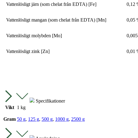
Vattenlösligt järn (som chelat från EDTA) [Fe]
0,12
Vattenlösligt mangan (som chelat från EDTA) [Mn]
0,05
Vattenlösligt molybden [Mo]
0,00
Vattenlösligt zink [Zn]
0,01
Specifikationer
Vikt
1 kg
Gram
50 g
,
125 g
,
500 g
,
1000 g
,
2500 g