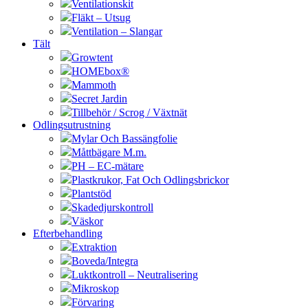
Ventilationskit
Fläkt – Utsug
Ventilation – Slangar
Tält
Growtent
HOMEbox®
Mammoth
Secret Jardin
Tillbehör / Scrog / Växtnät
Odlingsutrustning
Mylar Och Bassängfolie
Måttbägare M.m.
PH – EC-mätare
Plastkrukor, Fat Och Odlingsbrickor
Plantstöd
Skadedjurskontroll
Väskor
Efterbehandling
Extraktion
Boveda/Integra
Luktkontroll – Neutralisering
Mikroskop
Förvaring