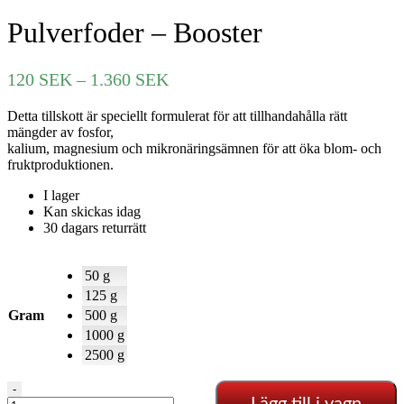
Pulverfoder – Booster
Prisintervall:
120
SEK
–
1.360
SEK
120 SEK
Detta tillskott är speciellt formulerat för att tillhandahålla rätt
till
mängder av fosfor,
1.360 SEK
kalium, magnesium och mikronäringsämnen för att öka blom- och
fruktproduktionen.
I lager
Kan skickas idag
30 dagars returrätt
50 g
125 g
Gram
500 g
1000 g
2500 g
Pulverfoder
-
Lägg till i vagn
-