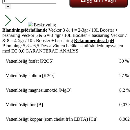
Booster
+
mängd
Beskrivning
Blandningsförhållande
Veckor 3 & 4 = 2-3gr / 10L Booster +
basnäring Veckor 5 & 6 = 3-4gr / 10L Booster + basnäring Veckor 7
& 8 = 4-5gr / 10L Booster + basnäring
Rekommenderat pH
Blomning: 5,8 – 6,5 Dessa värden beräknas utifrån ledningsvatten
med EC 0,0
GARANTERAD ANALYS
Vattenlöslig fosfat [P2O5]
30 %
Vattenlöslig kalium [K2O]
27 %
Vattenlöslig magnesiumoxid [MgO]
8,2 %
Vattenlösligt bor [B]
0,03
Vattenlösligt koppar (som chelat från EDTA) [Cu]
0,00