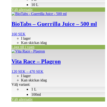
på
10 L
produktsidan
Välj alternativ
BioTabs – Guerrilla Juice – 500 ml
160
SEK
I lager
Kan skickas idag
Lägg till i vagn
Den
här
produkten
Vita Race – Plagron
har
flera
Prisintervall:
120
SEK
–
470
SEK
varianter.
120 SEK
I lager
De
till
Kan skickas idag
olika
470 SEK
Välj variant:
alternativen
1 L
kan
väljas
100ml
på
Välj alternativ
produktsidan