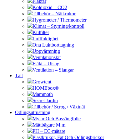
Fläktar
Koldioxid – CO2
Tillbehör – Nätkrukor
Hygrometer / Thermometer
Klimat – Styrning/kontroll
Kulfilter
Luftfuktighet
Ona Luktborttagning
Uppvärmning
Ventilationskit
Fläkt – Utsug
Ventilation – Slangar
Tält
Growtent
HOMEbox®
Mammoth
Secret Jardin
Tillbehör / Scrog / Växtnät
Odlingsutrustning
Mylar Och Bassängfolie
Måttbägare M.m.
PH – EC-mätare
Plastkrukor, Fat Och Odlingsbrickor