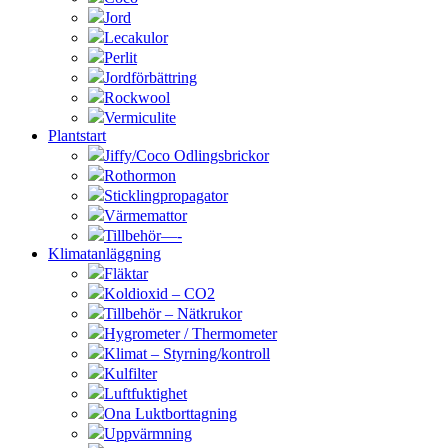
Jord
Lecakulor
Perlit
Jordförbättring
Rockwool
Vermiculite
Plantstart
Jiffy/Coco Odlingsbrickor
Rothormon
Sticklingpropagator
Värmemattor
Tillbehör—-
Klimatanläggning
Fläktar
Koldioxid – CO2
Tillbehör – Nätkrukor
Hygrometer / Thermometer
Klimat – Styrning/kontroll
Kulfilter
Luftfuktighet
Ona Luktborttagning
Uppvärmning