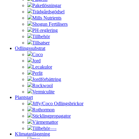
Paketlösningar
Trädgårdsgödsel
Mills Nutrients
Shogun Fertilisers
PH-reglering
Tillbehör
Tillsatser
Odlingssubstrat
Coco
Jord
Lecakulor
Perlit
Jordförbättring
Rockwool
Vermiculite
Plantstart
Jiffy/Coco Odlingsbrickor
Rothormon
Sticklingpropagator
Värmemattor
Tillbehör—-
Klimatanläggning