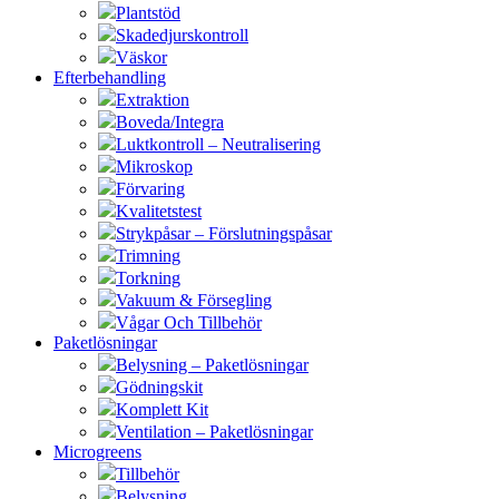
Plantstöd
Skadedjurskontroll
Väskor
Efterbehandling
Extraktion
Boveda/Integra
Luktkontroll – Neutralisering
Mikroskop
Förvaring
Kvalitetstest
Strykpåsar – Förslutningspåsar
Trimning
Torkning
Vakuum & Försegling
Vågar Och Tillbehör
Paketlösningar
Belysning – Paketlösningar
Gödningskit
Komplett Kit
Ventilation – Paketlösningar
Microgreens
Tillbehör
Belysning