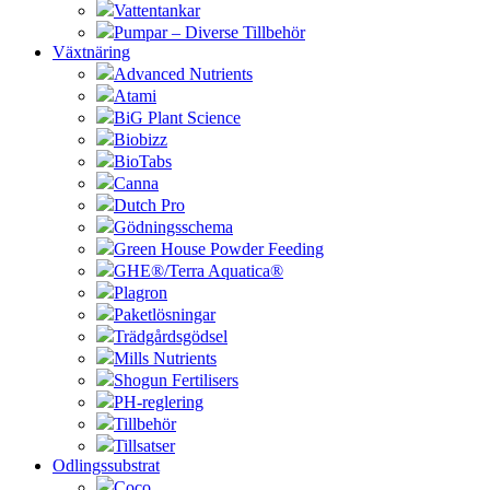
Vattentankar
Pumpar – Diverse Tillbehör
Växtnäring
Advanced Nutrients
Atami
BiG Plant Science
Biobizz
BioTabs
Canna
Dutch Pro
Gödningsschema
Green House Powder Feeding
GHE®/Terra Aquatica®
Plagron
Paketlösningar
Trädgårdsgödsel
Mills Nutrients
Shogun Fertilisers
PH-reglering
Tillbehör
Tillsatser
Odlingssubstrat
Coco