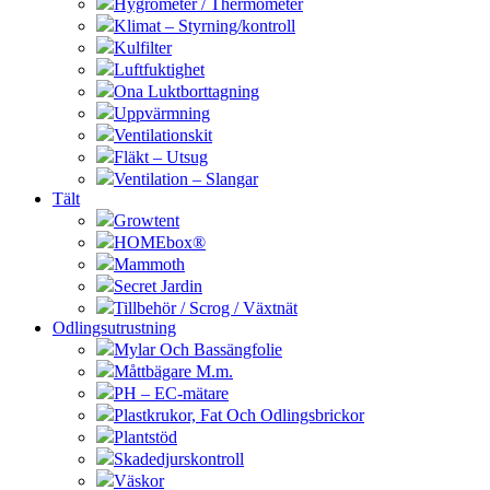
Hygrometer / Thermometer
Klimat – Styrning/kontroll
Kulfilter
Luftfuktighet
Ona Luktborttagning
Uppvärmning
Ventilationskit
Fläkt – Utsug
Ventilation – Slangar
Tält
Growtent
HOMEbox®
Mammoth
Secret Jardin
Tillbehör / Scrog / Växtnät
Odlingsutrustning
Mylar Och Bassängfolie
Måttbägare M.m.
PH – EC-mätare
Plastkrukor, Fat Och Odlingsbrickor
Plantstöd
Skadedjurskontroll
Väskor