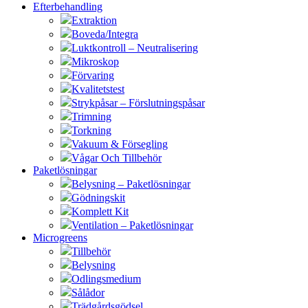
Efterbehandling
Extraktion
Boveda/Integra
Luktkontroll – Neutralisering
Mikroskop
Förvaring
Kvalitetstest
Strykpåsar – Förslutningspåsar
Trimning
Torkning
Vakuum & Försegling
Vågar Och Tillbehör
Paketlösningar
Belysning – Paketlösningar
Gödningskit
Komplett Kit
Ventilation – Paketlösningar
Microgreens
Tillbehör
Belysning
Odlingsmedium
Sålådor
Trädgårdsgödsel