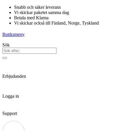
Hoppa
Snabb och säker leverans
till
Vi skickar paketet samma dag
innehåll
Betala med Klarna
Vi skickar också till Finland, Norge, Tyskland
Butiksmeny
Sök
Erbjudanden
Logga in
Support