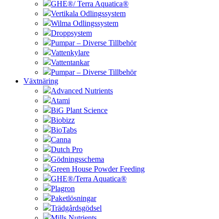
GHE®/ Terra Aquatica®
Vertikala Odlingssystem
Wilma Odlingssystem
Droppsystem
Pumpar – Diverse Tillbehör
Vattenkylare
Vattentankar
Pumpar – Diverse Tillbehör
Växtnäring
Advanced Nutrients
Atami
BiG Plant Science
Biobizz
BioTabs
Canna
Dutch Pro
Gödningsschema
Green House Powder Feeding
GHE®/Terra Aquatica®
Plagron
Paketlösningar
Trädgårdsgödsel
Mills Nutrients