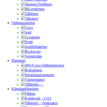
Shogun Fertilisers
PH-reglering
Tillbehör
Tillsatser
Odlingssubstrat
Coco
Jord
Lecakulor
Perlit
Jordförbättring
Rockwool
Vermiculite
Plantstart
Jiffy/Coco Odlingsbrickor
Rothormon
Sticklingpropagator
Värmemattor
Tillbehör—-
Klimatanläggning
Fläktar
Koldioxid – CO2
Tillbehör – Nätkrukor