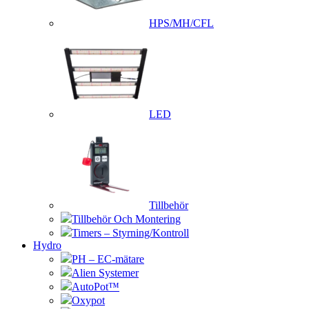
HPS/MH/CFL
LED
Tillbehör
Tillbehör Och Montering
Timers – Styrning/Kontroll
Hydro
PH – EC-mätare
Alien Systemer
AutoPot™
Oxypot