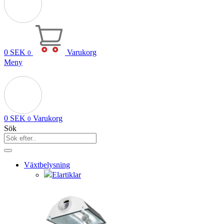
0
SEK
Varukorg
0
Meny
0
SEK
Varukorg
0
Sök
Växtbelysning
Elartiklar