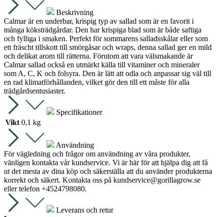
Beskrivning
Calmar är en underbar, krispig typ av sallad som är en favorit i
många köksträdgårdar. Den har krispiga blad som är både saftiga
och fylliga i smaken. Perfekt för sommarens salladsskålar eller som
ett fräscht tillskott till smörgåsar och wraps, denna sallad ger en mild
och delikat arom till rätterna. Förutom att vara välsmakande är
Calmar sallad också en utmärkt källa till vitaminer och mineraler
som A, C, K och folsyra. Den är lätt att odla och anpassar sig väl till
en rad klimatförhållanden, vilket gör den till ett måste för alla
trädgårdsentusiaster.
Specifikationer
Vikt
0,1 kg
Användning
För vägledning och frågor om användning av våra produkter,
vänligen kontakta vår kundservice. Vi är här för att hjälpa dig att få
ut det mesta av dina köp och säkerställa att du använder produkterna
korrekt och säkert. Kontakta oss på
kundservice@gorillagrow.se
eller telefon +4524798080.
Leverans och retur