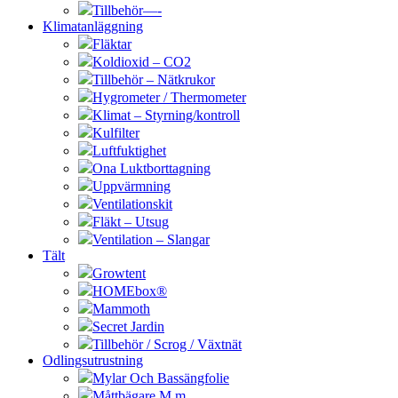
Tillbehör—-
Klimatanläggning
Fläktar
Koldioxid – CO2
Tillbehör – Nätkrukor
Hygrometer / Thermometer
Klimat – Styrning/kontroll
Kulfilter
Luftfuktighet
Ona Luktborttagning
Uppvärmning
Ventilationskit
Fläkt – Utsug
Ventilation – Slangar
Tält
Growtent
HOMEbox®
Mammoth
Secret Jardin
Tillbehör / Scrog / Växtnät
Odlingsutrustning
Mylar Och Bassängfolie
Måttbägare M.m.