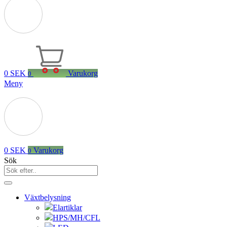
0
SEK
Varukorg
0
Meny
0
SEK
Varukorg
0
Sök
Växtbelysning
Elartiklar
HPS/MH/CFL