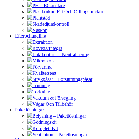
PH – EC-mätare
Plastkrukor, Fat Och Odlingsbrickor
Plantstöd
Skadedjurskontroll
Väskor
Efterbehandling
Extraktion
Boveda/Integra
Luktkontroll – Neutralisering
Mikroskop
Förvaring
Kvalitetstest
Strykpåsar – Förslutningspåsar
Trimning
Torkning
Vakuum & Försegling
Vågar Och Tillbehör
Paketlösningar
Belysning – Paketlösningar
Gödningskit
Komplett Kit
Ventilation – Paketlösningar