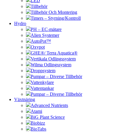
LED
Tillbehör
Tillbehör Och Montering
Timers – Styrning/Kontroll
Hydro
PH – EC-mätare
Alien Systemer
AutoPot™
Oxypot
GHE®/ Terra Aquatica®
Vertikala Odlingssystem
Wilma Odlingssystem
Droppsystem
Pumpar – Diverse Tillbehör
Vattenkylare
Vattentankar
Pumpar – Diverse Tillbehör
Växtnäring
Advanced Nutrients
Atami
BiG Plant Science
Biobizz
BioTabs