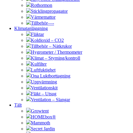
Rothormon
Sticklingpropagator
Värmemattor
Tillbehör—-
Klimatanläggning
Fläktar
Koldioxid – CO2
Tillbehör – Nätkrukor
Hygrometer / Thermometer
Klimat – Styrning/kontroll
Kulfilter
Luftfuktighet
Ona Luktborttagning
Uppvärmning
Ventilationskit
Fläkt – Utsug
Ventilation – Slangar
Tält
Growtent
HOMEbox®
Mammoth
Secret Jardin