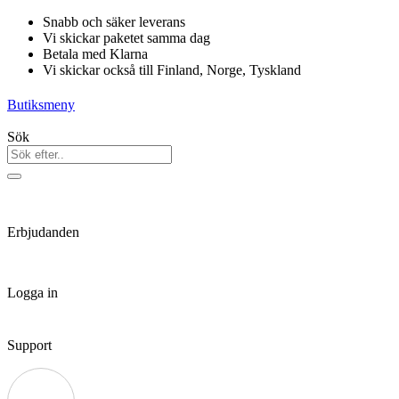
Hoppa
Snabb och säker leverans
till
Vi skickar paketet samma dag
innehåll
Betala med Klarna
Vi skickar också till Finland, Norge, Tyskland
Butiksmeny
Sök
Erbjudanden
Logga in
Support