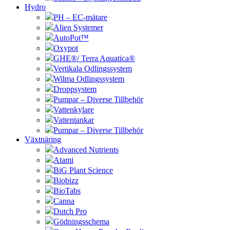
Hydro
PH – EC-mätare
Alien Systemer
AutoPot™
Oxypot
GHE®/ Terra Aquatica®
Vertikala Odlingssystem
Wilma Odlingssystem
Droppsystem
Pumpar – Diverse Tillbehör
Vattenkylare
Vattentankar
Pumpar – Diverse Tillbehör
Växtnäring
Advanced Nutrients
Atami
BiG Plant Science
Biobizz
BioTabs
Canna
Dutch Pro
Gödningsschema