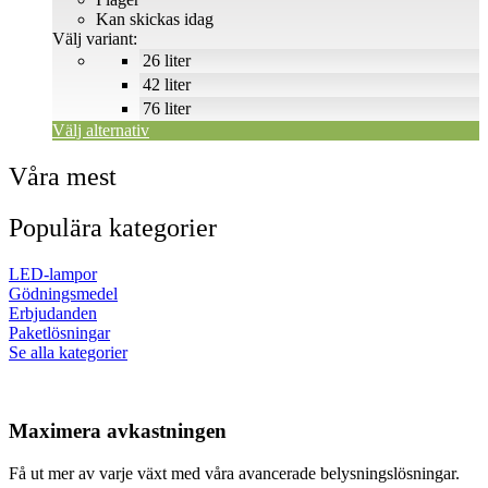
De
till
Kan skickas idag
olika
424 SEK
Välj variant:
alternativen
26 liter
kan
väljas
42 liter
på
76 liter
produktsidan
Välj alternativ
Våra mest
Populära kategorier
LED-lampor
Gödningsmedel
Erbjudanden
Paketlösningar
Se alla kategorier
Maximera avkastningen
Få ut mer av varje växt med våra avancerade belysningslösningar.