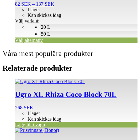
Prisintervall:
82
SEK
–
137
SEK
varianter.
82 SEK
I lager
De
till
Kan skickas idag
olika
137 SEK
Välj variant:
alternativen
20 L
kan
väljas
50 L
på
Välj alternativ
produktsidan
Våra mest populära produkter
Relaterade produkter
Ugro XL Rhiza Coco Block 70L
268
SEK
I lager
Kan skickas idag
Lägg till i vagn