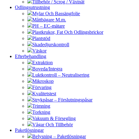
Tillbehör / Scrog / Växtnät
Odlingsutrustning
Mylar Och Bassängfolie
Måttbägare M.m.
PH – EC-mätare
Plastkrukor, Fat Och Odlingsbrickor
Plantstöd
Skadedjurskontroll
Väskor
Efterbehandling
Extraktion
Boveda/Integra
Luktkontroll – Neutralisering
Mikroskop
Förvaring
Kvalitetstest
Strykpåsar – Förslutningspåsar
Trimning
Torkning
Vakuum & Försegling
Vågar Och Tillbehör
Paketlösningar
Belysning – Paketlösningar