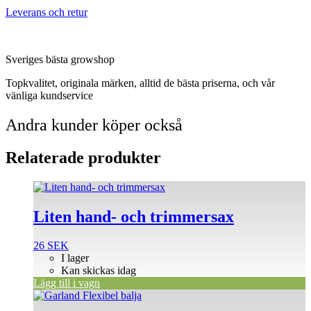
Leverans och retur
Sveriges bästa growshop
Topkvalitet, originala märken, alltid de bästa priserna, och vår
vänliga kundservice
Andra kunder köper också
Relaterade produkter
Liten hand- och trimmersax
26
SEK
I lager
Kan skickas idag
Lägg till i vagn
Den
här