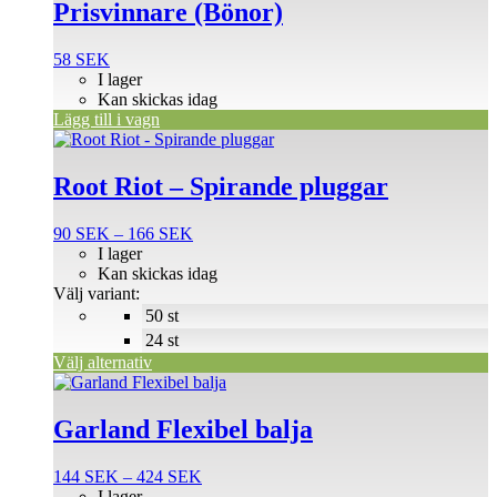
Prisvinnare (Bönor)
58
SEK
I lager
Kan skickas idag
Lägg till i vagn
Den
här
produkten
Root Riot – Spirande pluggar
har
flera
Prisintervall:
90
SEK
–
166
SEK
varianter.
90 SEK
I lager
De
till
Kan skickas idag
olika
166 SEK
Välj variant:
alternativen
50 st
kan
väljas
24 st
på
Välj alternativ
produktsidan
Den
här
produkten
Garland Flexibel balja
har
flera
Prisintervall:
144
SEK
–
424
SEK
varianter.
144 SEK
I lager