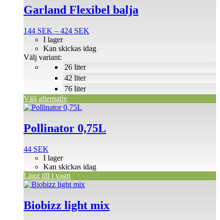
produkten
Garland Flexibel balja
har
flera
Prisintervall:
144
SEK
–
424
SEK
varianter.
144 SEK
I lager
De
till
Kan skickas idag
olika
424 SEK
Välj variant:
alternativen
26 liter
kan
väljas
42 liter
på
76 liter
produktsidan
Välj alternativ
Pollinator 0,75L
44
SEK
I lager
Kan skickas idag
Lägg till i vagn
Den
här
produkten
Biobizz light mix
har
flera