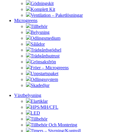
Gödningskit
Komplett Kit
Ventilation – Paketlösningar
Microgreens
Tillbehör
Belysning
Odlingsmedium
Sålådor
Trädgårdsgödsel
Trädgårdsutrust
Grönsaksfrön
Fröer – Microgreens
Uppstartspaket
Odlingssystem
Skadedjur
Växtbelysning
Elartiklar
HPS/MH/CFL
LED
Tillbehör
Tillbehör Och Montering
Timers – Styrning/Kontroll