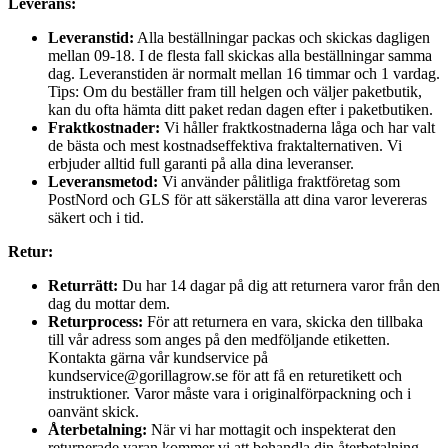
Leverans:
Leveranstid:
Alla beställningar packas och skickas dagligen
mellan 09-18. I de flesta fall skickas alla beställningar samma
dag. Leveranstiden är normalt mellan 16 timmar och 1 vardag.
Tips: Om du beställer fram till helgen och väljer paketbutik,
kan du ofta hämta ditt paket redan dagen efter i paketbutiken.
Fraktkostnader:
Vi håller fraktkostnaderna låga och har valt
de bästa och mest kostnadseffektiva fraktalternativen. Vi
erbjuder alltid full garanti på alla dina leveranser.
Leveransmetod:
Vi använder pålitliga fraktföretag som
PostNord och GLS för att säkerställa att dina varor levereras
säkert och i tid.
Retur:
Returrätt:
Du har 14 dagar på dig att returnera varor från den
dag du mottar dem.
Returprocess:
För att returnera en vara, skicka den tillbaka
till vår adress som anges på den medföljande etiketten.
Kontakta gärna vår kundservice på
kundservice@gorillagrow.se för att få en returetikett och
instruktioner. Varor måste vara i originalförpackning och i
oanvänt skick.
Återbetalning:
När vi har mottagit och inspekterat den
returnerade varan kommer vi att behandla din återbetalning