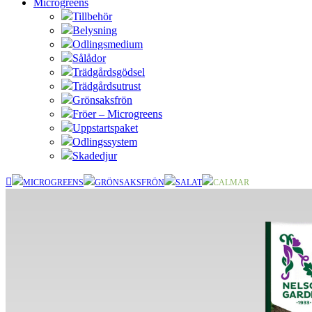
Microgreens
Tillbehör
Belysning
Odlingsmedium
Sålådor
Trädgårdsgödsel
Trädgårdsutrust
Grönsaksfrön
Fröer – Microgreens
Uppstartspaket
Odlingssystem
Skadedjur
MICROGREENS
GRÖNSAKSFRÖN
SALAT
CALMAR