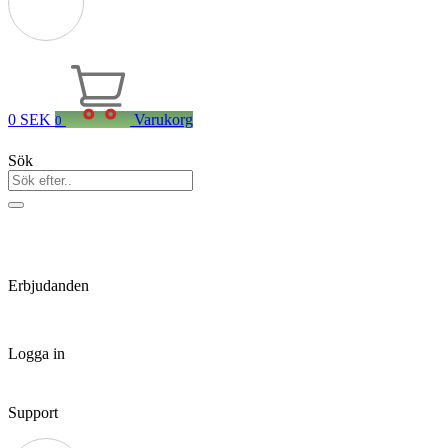
0
SEK
Varukorg
0
Sök
Erbjudanden
Logga in
Support