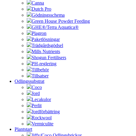
Canna
Dutch Pro
Gödningsschema
Green House Powder Feeding
GHE®/Terra Aquatica®
Plagron
Paketlösningar
Trädgårdsgödsel
Mills Nutrients
Shogun Fertilisers
PH-reglering
Tillbehör
Tillsatser
Odlingssubstrat
Coco
Jord
Lecakulor
Perlit
Jordförbättring
Rockwool
Vermiculite
Plantstart
Jiffy/Coco Odlingsbrickor