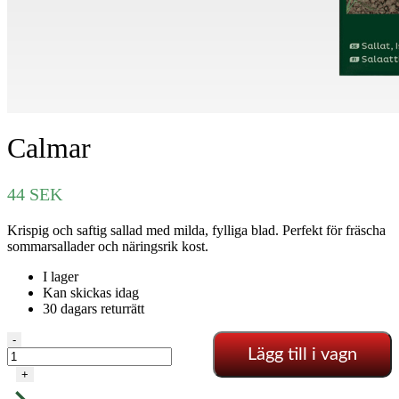
Calmar
44
SEK
Krispig och saftig sallad med milda, fylliga blad. Perfekt för fräscha
sommarsallader och näringsrik kost.
I lager
Kan skickas idag
30 dagars returrätt
Calmar
-
Lägg till i vagn
mängd
+