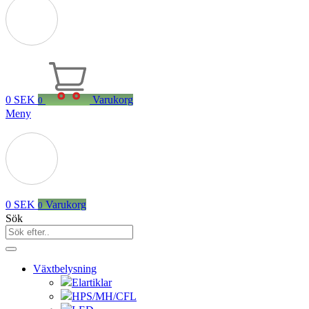
0
SEK
Varukorg
0
Meny
0
SEK
Varukorg
0
Sök
Växtbelysning
Elartiklar
HPS/MH/CFL