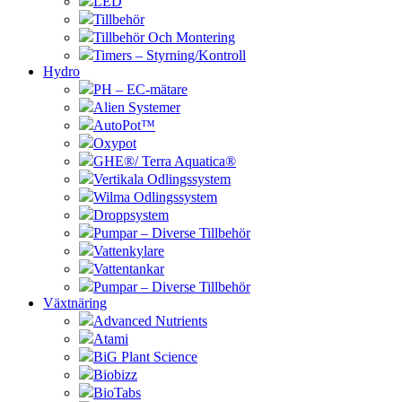
LED
Tillbehör
Tillbehör Och Montering
Timers – Styrning/Kontroll
Hydro
PH – EC-mätare
Alien Systemer
AutoPot™
Oxypot
GHE®/ Terra Aquatica®
Vertikala Odlingssystem
Wilma Odlingssystem
Droppsystem
Pumpar – Diverse Tillbehör
Vattenkylare
Vattentankar
Pumpar – Diverse Tillbehör
Växtnäring
Advanced Nutrients
Atami
BiG Plant Science
Biobizz
BioTabs