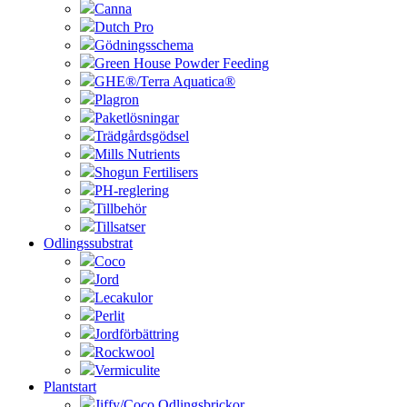
Canna
Dutch Pro
Gödningsschema
Green House Powder Feeding
GHE®/Terra Aquatica®
Plagron
Paketlösningar
Trädgårdsgödsel
Mills Nutrients
Shogun Fertilisers
PH-reglering
Tillbehör
Tillsatser
Odlingssubstrat
Coco
Jord
Lecakulor
Perlit
Jordförbättring
Rockwool
Vermiculite
Plantstart
Jiffy/Coco Odlingsbrickor