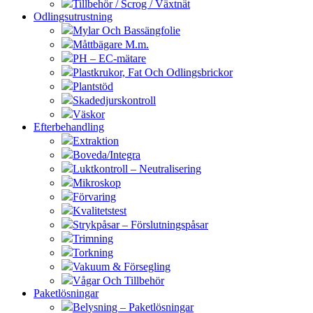
Tillbehör / Scrog / Växtnät
Odlingsutrustning
Mylar Och Bassängfolie
Måttbägare M.m.
PH – EC-mätare
Plastkrukor, Fat Och Odlingsbrickor
Plantstöd
Skadedjurskontroll
Väskor
Efterbehandling
Extraktion
Boveda/Integra
Luktkontroll – Neutralisering
Mikroskop
Förvaring
Kvalitetstest
Strykpåsar – Förslutningspåsar
Trimning
Torkning
Vakuum & Försegling
Vågar Och Tillbehör
Paketlösningar
Belysning – Paketlösningar