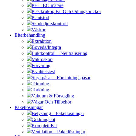
PH – EC-mätare
Plastkrukor, Fat Och Odlingsbrickor
Plantstöd
Skadedjurskontroll
Väskor
Efterbehandling
Extraktion
Boveda/Integra
Luktkontroll – Neutralisering
Mikroskop
Förvaring
Kvalitetstest
Strykpåsar – Förslutningspåsar
Trimning
Torkning
Vakuum & Försegling
Vågar Och Tillbehör
Paketlösningar
Belysning – Paketlösningar
Gödningskit
Komplett Kit
Ventilation – Paketlösningar