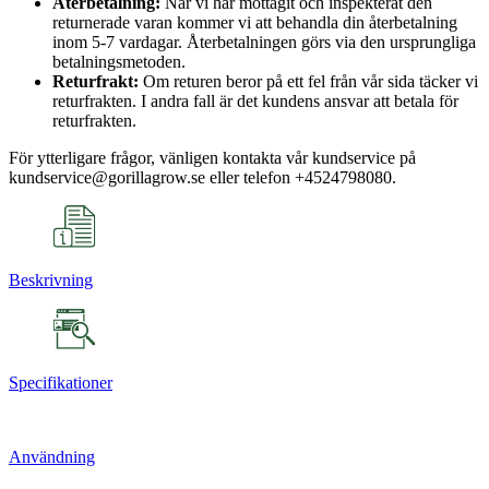
Återbetalning:
När vi har mottagit och inspekterat den
returnerade varan kommer vi att behandla din återbetalning
inom 5-7 vardagar. Återbetalningen görs via den ursprungliga
betalningsmetoden.
Returfrakt:
Om returen beror på ett fel från vår sida täcker vi
returfrakten. I andra fall är det kundens ansvar att betala för
returfrakten.
För ytterligare frågor, vänligen kontakta vår kundservice på
kundservice@gorillagrow.se eller telefon +4524798080.
Beskrivning
Specifikationer
Användning