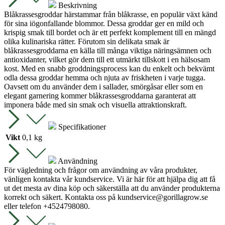
Beskrivning
Blåkrassesgroddar härstammar från blåkrasse, en populär växt känd
för sina iögonfallande blommor. Dessa groddar ger en mild och
krispig smak till bordet och är ett perfekt komplement till en mängd
olika kulinariska rätter. Förutom sin delikata smak är
blåkrassesgroddarna en källa till många viktiga näringsämnen och
antioxidanter, vilket gör dem till ett utmärkt tillskott i en hälsosam
kost. Med en snabb groddningsprocess kan du enkelt och bekvämt
odla dessa groddar hemma och njuta av friskheten i varje tugga.
Oavsett om du använder dem i sallader, smörgåsar eller som en
elegant garnering kommer blåkrassesgroddarna garanterat att
imponera både med sin smak och visuella attraktionskraft.
Specifikationer
Vikt
0,1 kg
Användning
För vägledning och frågor om användning av våra produkter,
vänligen kontakta vår kundservice. Vi är här för att hjälpa dig att få
ut det mesta av dina köp och säkerställa att du använder produkterna
korrekt och säkert. Kontakta oss på
kundservice@gorillagrow.se
eller telefon +4524798080.