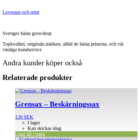
Leverans och retur
Sveriges bästa growshop
Topkvalitet, originala märken, alltid de bästa priserna, och vår
vänliga kundservice
Andra kunder köper också
Relaterade produkter
Grensax – Beskärningssax
120
SEK
I lager
Kan skickas idag
Lägg till i vagn
Den