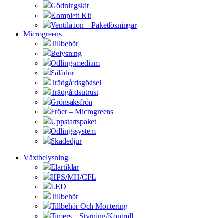
Gödningskit
Komplett Kit
Ventilation – Paketlösningar
Microgreens
Tillbehör
Belysning
Odlingsmedium
Sålådor
Trädgårdsgödsel
Trädgårdsutrust
Grönsaksfrön
Fröer – Microgreens
Uppstartspaket
Odlingssystem
Skadedjur
Växtbelysning
Elartiklar
HPS/MH/CFL
LED
Tillbehör
Tillbehör Och Montering
Timers – Styrning/Kontroll