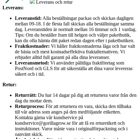
Leverans och retur
Leverans:
Leveranstid:
Alla beställningar packas och skickas dagligen
mellan 09-18. I de flesta fall skickas alla beställningar samma
dag. Leveranstiden är normalt mellan 16 timmar och 1 vardag.
Tips: Om du beställer fram till helgen och väljer paketbutik,
kan du ofta hämta ditt paket redan dagen efter i paketbutiken.
Fraktkostnader:
Vi håller fraktkostnaderna låga och har valt
de bästa och mest kostnadseffektiva fraktalternativen. Vi
erbjuder alltid full garanti på alla dina leveranser.
Leveransmetod:
Vi använder pålitliga fraktföretag som
PostNord och GLS för att säkerställa att dina varor levereras
säkert och i tid.
Retur:
Returrätt:
Du har 14 dagar på dig att returnera varor från den
dag du mottar dem.
Returprocess:
För att returnera en vara, skicka den tillbaka
till vår adress som anges på den medföljande etiketten.
Kontakta gärna vår kundservice på
kundservice@gorillagrow.se för att få en returetikett och
instruktioner. Varor måste vara i originalförpackning och i
oanvänt skick.