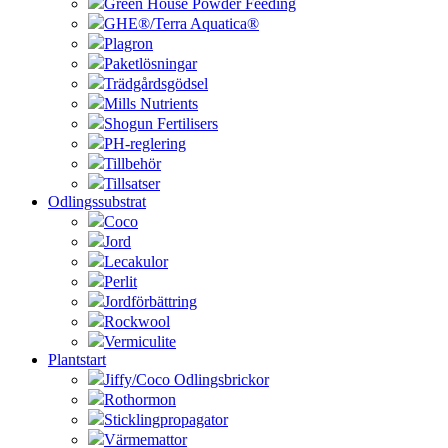
Green House Powder Feeding
GHE®/Terra Aquatica®
Plagron
Paketlösningar
Trädgårdsgödsel
Mills Nutrients
Shogun Fertilisers
PH-reglering
Tillbehör
Tillsatser
Odlingssubstrat
Coco
Jord
Lecakulor
Perlit
Jordförbättring
Rockwool
Vermiculite
Plantstart
Jiffy/Coco Odlingsbrickor
Rothormon
Sticklingpropagator
Värmemattor