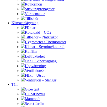
Rothormon
Sticklingpropagator
Värmemattor
Tillbehör—-
Klimatanläggning
Fläktar
Koldioxid – CO2
Tillbehör – Nätkrukor
Hygrometer / Thermometer
Klimat – Styrning/kontroll
Kulfilter
Luftfuktighet
Ona Luktborttagning
Uppvärmning
Ventilationskit
Fläkt – Utsug
Ventilation – Slangar
Tält
Growtent
HOMEbox®
Mammoth
Secret Jardin