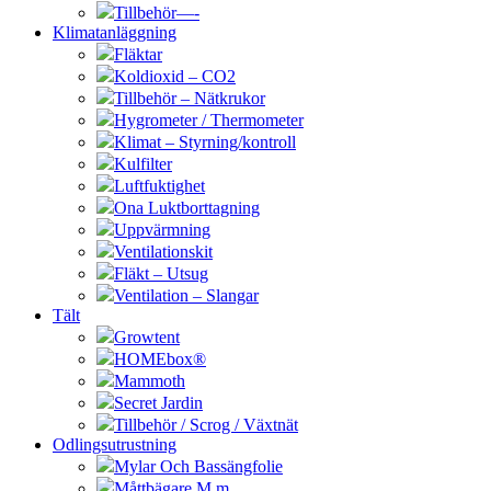
Tillbehör—-
Klimatanläggning
Fläktar
Koldioxid – CO2
Tillbehör – Nätkrukor
Hygrometer / Thermometer
Klimat – Styrning/kontroll
Kulfilter
Luftfuktighet
Ona Luktborttagning
Uppvärmning
Ventilationskit
Fläkt – Utsug
Ventilation – Slangar
Tält
Growtent
HOMEbox®
Mammoth
Secret Jardin
Tillbehör / Scrog / Växtnät
Odlingsutrustning
Mylar Och Bassängfolie
Måttbägare M.m.