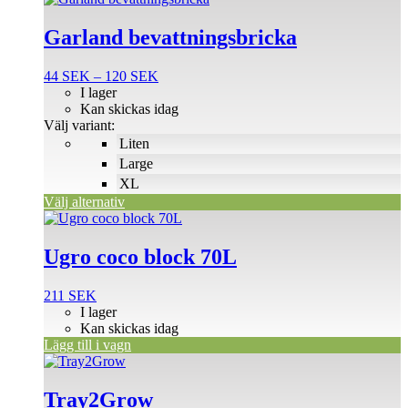
här
produkten
Garland bevattningsbricka
har
flera
Prisintervall:
44
SEK
–
120
SEK
varianter.
44 SEK
I lager
De
till
Kan skickas idag
olika
120 SEK
Välj variant:
alternativen
Liten
kan
väljas
Large
på
XL
produktsidan
Välj alternativ
Ugro coco block 70L
211
SEK
I lager
Kan skickas idag
Lägg till i vagn
Tray2Grow