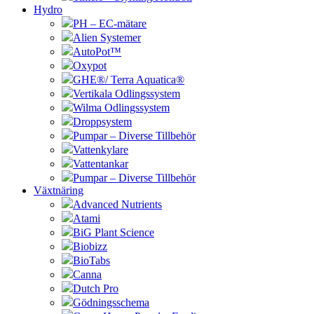
Hydro
PH – EC-mätare
Alien Systemer
AutoPot™
Oxypot
GHE®/ Terra Aquatica®
Vertikala Odlingssystem
Wilma Odlingssystem
Droppsystem
Pumpar – Diverse Tillbehör
Vattenkylare
Vattentankar
Pumpar – Diverse Tillbehör
Växtnäring
Advanced Nutrients
Atami
BiG Plant Science
Biobizz
BioTabs
Canna
Dutch Pro
Gödningsschema