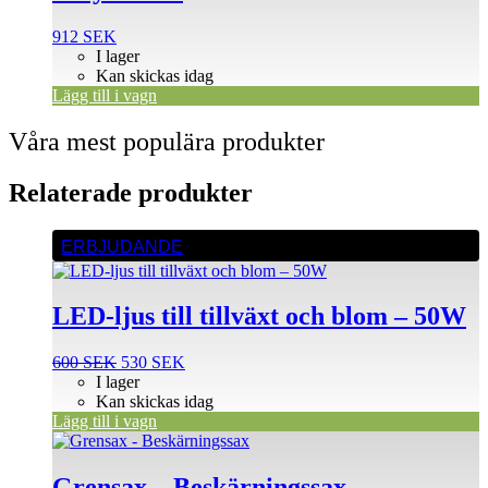
912
SEK
I lager
Kan skickas idag
Lägg till i vagn
Våra mest populära produkter
Relaterade produkter
ERBJUDANDE
LED-ljus till tillväxt och blom – 50W
Det
Det
600
SEK
530
SEK
ursprungliga
nuvarande
I lager
priset
priset
Kan skickas idag
var:
är:
Lägg till i vagn
600 SEK.
530 SEK.
Grensax – Beskärningssax