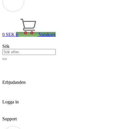
0
SEK
Varukorg
0
Sök
Erbjudanden
Logga in
Support