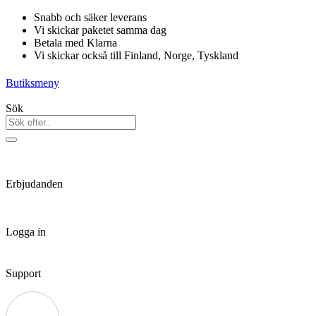
Hoppa
Snabb och säker leverans
till
Vi skickar paketet samma dag
innehåll
Betala med Klarna
Vi skickar också till Finland, Norge, Tyskland
Butiksmeny
Sök
Erbjudanden
Logga in
Support