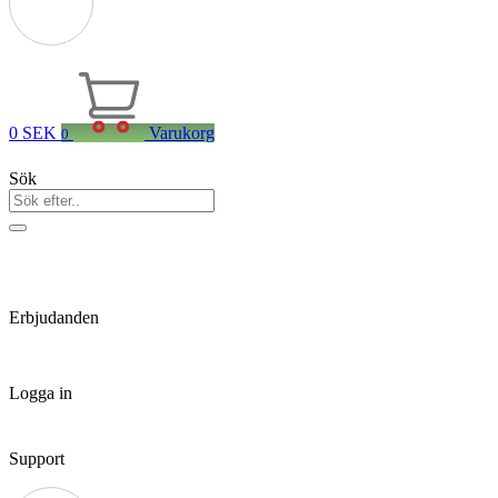
0
SEK
Varukorg
0
Sök
Erbjudanden
Logga in
Support