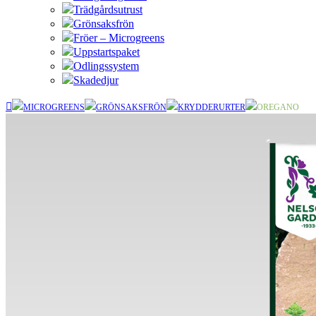
Trädgårdsutrust
Grönsaksfrön
Fröer – Microgreens
Uppstartspaket
Odlingssystem
Skadedjur
MICROGREENS
GRÖNSAKSFRÖN
KRYDDERURTER
OREGANO