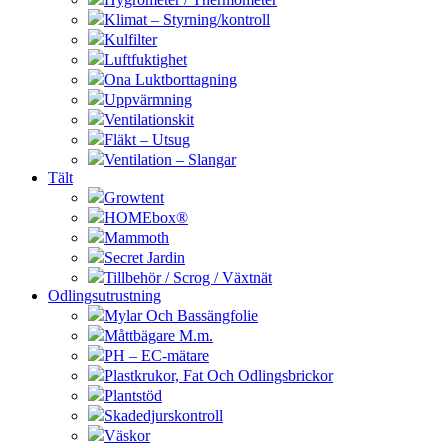
Klimat – Styrning/kontroll
Kulfilter
Luftfuktighet
Ona Luktborttagning
Uppvärmning
Ventilationskit
Fläkt – Utsug
Ventilation – Slangar
Tält
Growtent
HOMEbox®
Mammoth
Secret Jardin
Tillbehör / Scrog / Växtnät
Odlingsutrustning
Mylar Och Bassängfolie
Måttbägare M.m.
PH – EC-mätare
Plastkrukor, Fat Och Odlingsbrickor
Plantstöd
Skadedjurskontroll
Väskor