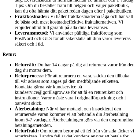
Tips: Om du beställer fram till helgen och väljer paketbutik,
kan du ofta hämta ditt paket redan dagen efter i paketbutiken.
Fraktkostnader:
Vi håller fraktkostnaderna låga och har valt
de bästa och mest kostnadseffektiva fraktalternativen. Vi
erbjuder alltid full garanti på alla dina leveranser.
Leveransmetod:
Vi använder pålitliga fraktföretag som
PostNord och GLS för att säkerställa att dina varor levereras
säkert och i tid.
Retur:
Returrätt:
Du har 14 dagar på dig att returnera varor från den
dag du mottar dem.
Returprocess:
För att returnera en vara, skicka den tillbaka
till vår adress som anges på den medföljande etiketten.
Kontakta gärna vår kundservice på
kundservice@gorillagrow.se för att få en returetikett och
instruktioner. Varor måste vara i originalförpackning och i
oanvänt skick.
Återbetalning:
När vi har mottagit och inspekterat den
returnerade varan kommer vi att behandla din återbetalning
inom 5-7 vardagar. Återbetalningen görs via den ursprungliga
betalningsmetoden.
Returfrakt:
Om returen beror på ett fel från vår sida täcker vi
returfrakten. I andra fall är det kundens ansvar att betala för