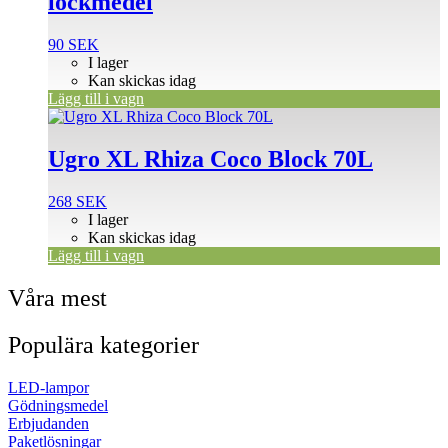
lockmedel
90
SEK
I lager
Kan skickas idag
Lägg till i vagn
Ugro XL Rhiza Coco Block 70L
268
SEK
I lager
Kan skickas idag
Lägg till i vagn
Våra mest
Populära kategorier
LED-lampor
Gödningsmedel
Erbjudanden
Paketlösningar