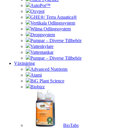
AutoPot™
Oxypot
GHE®/ Terra Aquatica®
Vertikala Odlingssystem
Wilma Odlingssystem
Droppsystem
Pumpar – Diverse Tillbehör
Vattenkylare
Vattentankar
Pumpar – Diverse Tillbehör
Växtnäring
Advanced Nutrients
Atami
BiG Plant Science
Biobizz
BioTabs