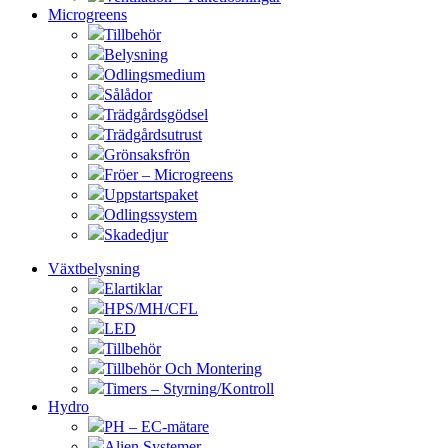
Microgreens
Tillbehör
Belysning
Odlingsmedium
Sålådor
Trädgårdsgödsel
Trädgårdsutrust
Grönsaksfrön
Fröer – Microgreens
Uppstartspaket
Odlingssystem
Skadedjur
Växtbelysning
Elartiklar
HPS/MH/CFL
LED
Tillbehör
Tillbehör Och Montering
Timers – Styrning/Kontroll
Hydro
PH – EC-mätare
Alien Systemer