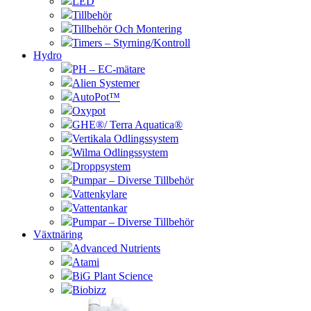
LED
Tillbehör
Tillbehör Och Montering
Timers – Styrning/Kontroll
Hydro
PH – EC-mätare
Alien Systemer
AutoPot™
Oxypot
GHE®/ Terra Aquatica®
Vertikala Odlingssystem
Wilma Odlingssystem
Droppsystem
Pumpar – Diverse Tillbehör
Vattenkylare
Vattentankar
Pumpar – Diverse Tillbehör
Växtnäring
Advanced Nutrients
Atami
BiG Plant Science
Biobizz