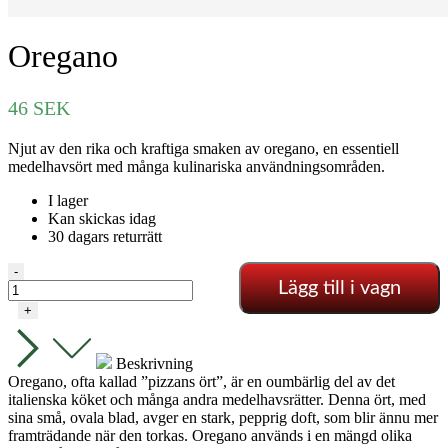
Oregano
46
SEK
Njut av den rika och kraftiga smaken av oregano, en essentiell
medelhavsört med många kulinariska användningsområden.
I lager
Kan skickas idag
30 dagars returrätt
Oregano
-
Lägg till i vagn
mängd
+
Beskrivning
Oregano, ofta kallad ”pizzans ört”, är en oumbärlig del av det
italienska köket och många andra medelhavsrätter. Denna ört, med
sina små, ovala blad, avger en stark, pepprig doft, som blir ännu mer
framträdande när den torkas. Oregano används i en mängd olika