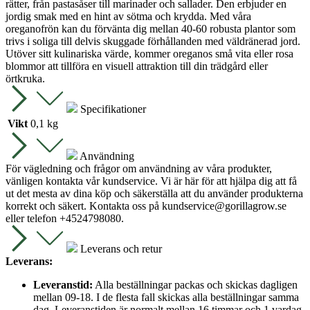
rätter, från pastasåser till marinader och sallader. Den erbjuder en
jordig smak med en hint av sötma och krydda. Med våra
oreganofrön kan du förvänta dig mellan 40-60 robusta plantor som
trivs i soliga till delvis skuggade förhållanden med väldränerad jord.
Utöver sitt kulinariska värde, kommer oreganos små vita eller rosa
blommor att tillföra en visuell attraktion till din trädgård eller
örtkruka.
Specifikationer
Vikt
0,1 kg
Användning
För vägledning och frågor om användning av våra produkter,
vänligen kontakta vår kundservice. Vi är här för att hjälpa dig att få
ut det mesta av dina köp och säkerställa att du använder produkterna
korrekt och säkert. Kontakta oss på
kundservice@gorillagrow.se
eller telefon +4524798080.
Leverans och retur
Leverans:
Leveranstid:
Alla beställningar packas och skickas dagligen
mellan 09-18. I de flesta fall skickas alla beställningar samma
dag. Leveranstiden är normalt mellan 16 timmar och 1 vardag.