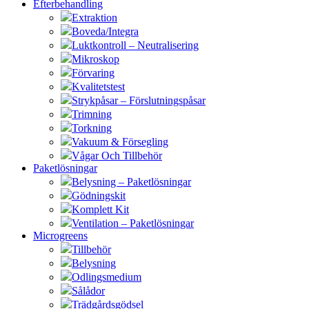
Efterbehandling
Extraktion
Boveda/Integra
Luktkontroll – Neutralisering
Mikroskop
Förvaring
Kvalitetstest
Strykpåsar – Förslutningspåsar
Trimning
Torkning
Vakuum & Försegling
Vågar Och Tillbehör
Paketlösningar
Belysning – Paketlösningar
Gödningskit
Komplett Kit
Ventilation – Paketlösningar
Microgreens
Tillbehör
Belysning
Odlingsmedium
Sålådor
Trädgårdsgödsel