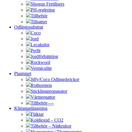
Shogun Fertilisers
PH-reglering
Tillbehör
Tillsatser
Odlingssubstrat
Coco
Jord
Lecakulor
Perlit
Jordförbättring
Rockwool
Vermiculite
Plantstart
Jiffy/Coco Odlingsbrickor
Rothormon
Sticklingpropagator
Värmemattor
Tillbehör—-
Klimatanläggning
Fläktar
Koldioxid – CO2
Tillbehör – Nätkrukor
Hygrometer / Thermometer