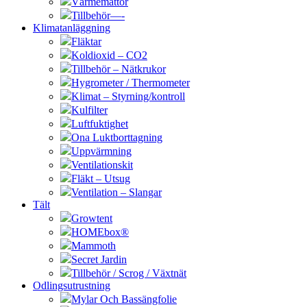
Värmemattor
Tillbehör—-
Klimatanläggning
Fläktar
Koldioxid – CO2
Tillbehör – Nätkrukor
Hygrometer / Thermometer
Klimat – Styrning/kontroll
Kulfilter
Luftfuktighet
Ona Luktborttagning
Uppvärmning
Ventilationskit
Fläkt – Utsug
Ventilation – Slangar
Tält
Growtent
HOMEbox®
Mammoth
Secret Jardin
Tillbehör / Scrog / Växtnät
Odlingsutrustning
Mylar Och Bassängfolie