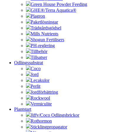
Green House Powder Feeding
GHE®/Terra Aquatica®
Plagron
Paketlösningar
Trädgårdsgödsel
Mills Nutrients
Shogun Fertilisers
PH-reglering
Tillbehör
Tillsatser
Odlingssubstrat
Coco
Jord
Lecakulor
Perlit
Jordförbättring
Rockwool
Vermiculite
Plantstart
Jiffy/Coco Odlingsbrickor
Rothormon
Sticklingpropagator