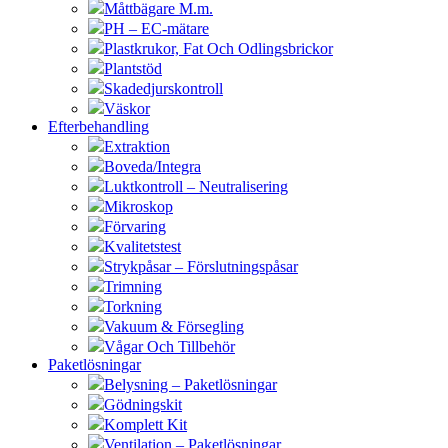
Måttbägare M.m.
PH – EC-mätare
Plastkrukor, Fat Och Odlingsbrickor
Plantstöd
Skadedjurskontroll
Väskor
Efterbehandling
Extraktion
Boveda/Integra
Luktkontroll – Neutralisering
Mikroskop
Förvaring
Kvalitetstest
Strykpåsar – Förslutningspåsar
Trimning
Torkning
Vakuum & Försegling
Vågar Och Tillbehör
Paketlösningar
Belysning – Paketlösningar
Gödningskit
Komplett Kit
Ventilation – Paketlösningar