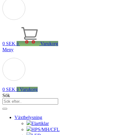
0
SEK
Varukorg
0
Meny
0
SEK
Varukorg
0
Sök
Växtbelysning
Elartiklar
HPS/MH/CFL