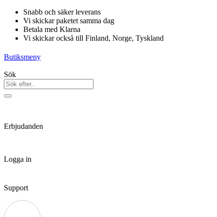
Hoppa
Snabb och säker leverans
till
Vi skickar paketet samma dag
innehåll
Betala med Klarna
Vi skickar också till Finland, Norge, Tyskland
Butiksmeny
Sök
Erbjudanden
Logga in
Support