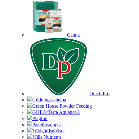
Canna
Dutch Pro
Gödningsschema
Green House Powder Feeding
GHE®/Terra Aquatica®
Plagron
Paketlösningar
Trädgårdsgödsel
Mills Nutrients