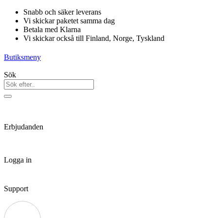
Hoppa
Snabb och säker leverans
till
Vi skickar paketet samma dag
innehåll
Betala med Klarna
Vi skickar också till Finland, Norge, Tyskland
Butiksmeny
Sök
Erbjudanden
Logga in
Support