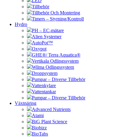
LED
Tillbehör
Tillbehör Och Montering
Timers – Styrning/Kontroll
Hydro
PH – EC-mätare
Alien Systemer
AutoPot™
Oxypot
GHE®/ Terra Aquatica®
Vertikala Odlingssystem
Wilma Odlingssystem
Droppsystem
Pumpar – Diverse Tillbehör
Vattenkylare
Vattentankar
Pumpar – Diverse Tillbehör
Växtnäring
Advanced Nutrients
Atami
BiG Plant Science
Biobizz
BioTabs