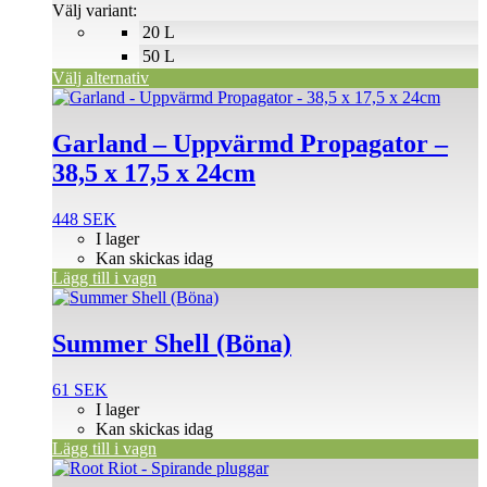
190 SEK
Välj variant:
alternativen
20 L
kan
väljas
50 L
på
Välj alternativ
produktsidan
Garland – Uppvärmd Propagator –
38,5 x 17,5 x 24cm
448
SEK
I lager
Kan skickas idag
Lägg till i vagn
Summer Shell (Böna)
61
SEK
I lager
Kan skickas idag
Lägg till i vagn
Den
här