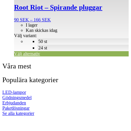
produkten
Root Riot – Spirande pluggar
har
flera
Prisintervall:
90
SEK
–
166
SEK
varianter.
90 SEK
I lager
De
till
Kan skickas idag
olika
166 SEK
Välj variant:
alternativen
50 st
kan
väljas
24 st
på
Välj alternativ
produktsidan
Våra mest
Populära kategorier
LED-lampor
Gödningsmedel
Erbjudanden
Paketlösningar
Se alla kategorier