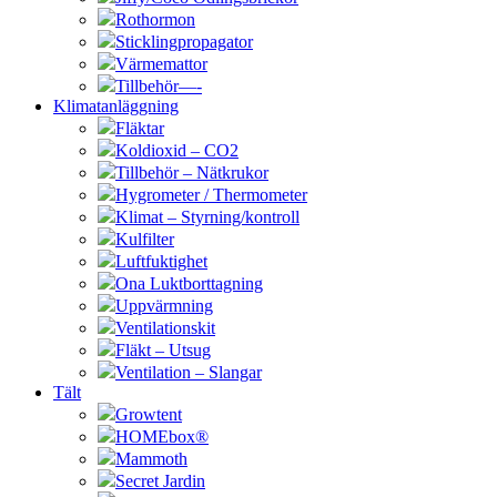
Rothormon
Sticklingpropagator
Värmemattor
Tillbehör—-
Klimatanläggning
Fläktar
Koldioxid – CO2
Tillbehör – Nätkrukor
Hygrometer / Thermometer
Klimat – Styrning/kontroll
Kulfilter
Luftfuktighet
Ona Luktborttagning
Uppvärmning
Ventilationskit
Fläkt – Utsug
Ventilation – Slangar
Tält
Growtent
HOMEbox®
Mammoth
Secret Jardin