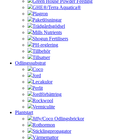
Green House Powder Feeding
GHE®/Terra Aquatica®
Plagron
Paketlösningar
Trädgårdsgödsel
Mills Nutrients
Shogun Fertilisers
PH-reglering
Tillbehör
Tillsatser
Odlingssubstrat
Coco
Jord
Lecakulor
Perlit
Jordförbättring
Rockwool
Vermiculite
Plantstart
Jiffy/Coco Odlingsbrickor
Rothormon
Sticklingpropagator
Värmemattor