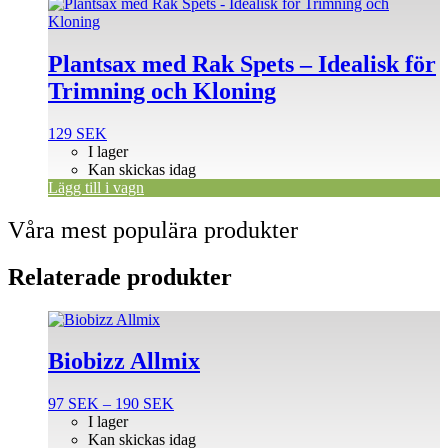
Plantsax med Rak Spets – Idealisk för
Trimning och Kloning
129
SEK
I lager
Kan skickas idag
Lägg till i vagn
Våra mest populära produkter
Relaterade produkter
Den
här
produkten
Biobizz Allmix
har
flera
Prisintervall:
97
SEK
–
190
SEK
varianter.
97 SEK
I lager
De
till
Kan skickas idag
olika