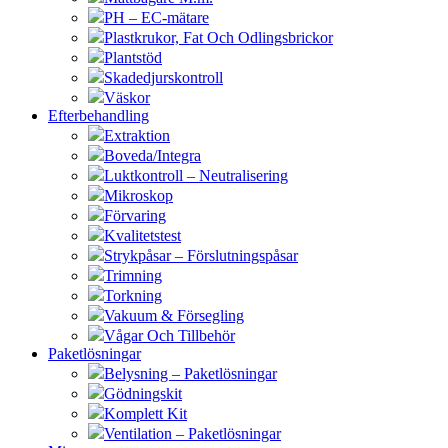
PH – EC-mätare
Plastkrukor, Fat Och Odlingsbrickor
Plantstöd
Skadedjurskontroll
Väskor
Efterbehandling
Extraktion
Boveda/Integra
Luktkontroll – Neutralisering
Mikroskop
Förvaring
Kvalitetstest
Strykpåsar – Förslutningspåsar
Trimning
Torkning
Vakuum & Försegling
Vågar Och Tillbehör
Paketlösningar
Belysning – Paketlösningar
Gödningskit
Komplett Kit
Ventilation – Paketlösningar