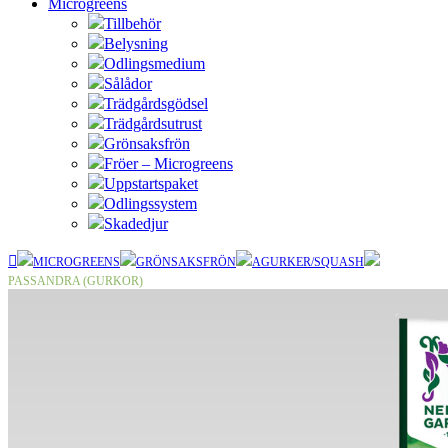
Microgreens
Tillbehör
Belysning
Odlingsmedium
Sålådor
Trädgårdsgödsel
Trädgårdsutrust
Grönsaksfrön
Fröer – Microgreens
Uppstartspaket
Odlingssystem
Skadedjur
MICROGREENS
GRÖNSAKSFRÖN
AGURKER/SQUASH
PASSANDRA (GURKOR)