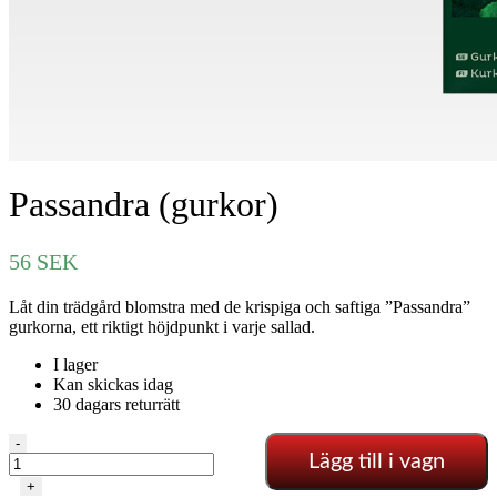
Passandra (gurkor)
56
SEK
Låt din trädgård blomstra med de krispiga och saftiga ”Passandra”
gurkorna, ett riktigt höjdpunkt i varje sallad.
I lager
Kan skickas idag
30 dagars returrätt
Passandra
-
Lägg till i vagn
(gurkor)
mängd
+