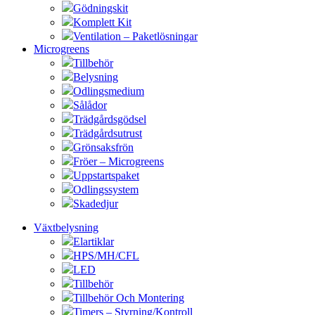
Gödningskit
Komplett Kit
Ventilation – Paketlösningar
Microgreens
Tillbehör
Belysning
Odlingsmedium
Sålådor
Trädgårdsgödsel
Trädgårdsutrust
Grönsaksfrön
Fröer – Microgreens
Uppstartspaket
Odlingssystem
Skadedjur
Växtbelysning
Elartiklar
HPS/MH/CFL
LED
Tillbehör
Tillbehör Och Montering
Timers – Styrning/Kontroll