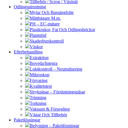
Tillbehör / Scrog / Växtnät
Odlingsutrustning
Mylar Och Bassängfolie
Måttbägare M.m.
PH – EC-mätare
Plastkrukor, Fat Och Odlingsbrickor
Plantstöd
Skadedjurskontroll
Väskor
Efterbehandling
Extraktion
Boveda/Integra
Luktkontroll – Neutralisering
Mikroskop
Förvaring
Kvalitetstest
Strykpåsar – Förslutningspåsar
Trimning
Torkning
Vakuum & Försegling
Vågar Och Tillbehör
Paketlösningar
Belysning – Paketlösningar