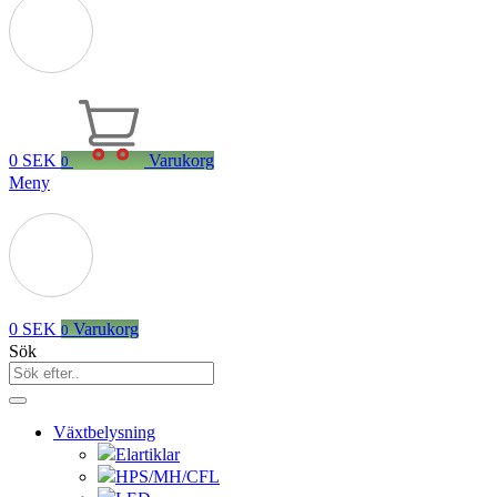
0
SEK
Varukorg
0
Meny
0
SEK
Varukorg
0
Sök
Växtbelysning
Elartiklar
HPS/MH/CFL