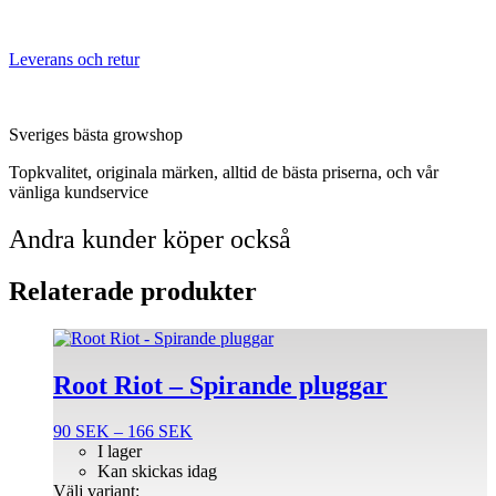
Leverans och retur
Sveriges bästa growshop
Topkvalitet, originala märken, alltid de bästa priserna, och vår
vänliga kundservice
Andra kunder köper också
Relaterade produkter
Den
här
produkten
Root Riot – Spirande pluggar
har
flera
Prisintervall:
90
SEK
–
166
SEK
varianter.
90 SEK
I lager
De
till
Kan skickas idag
olika
166 SEK
Välj variant: