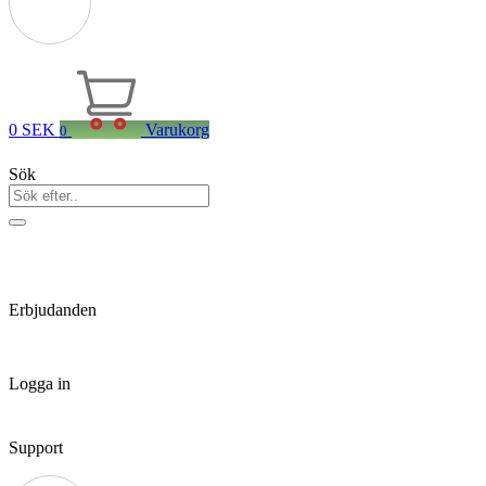
0
SEK
Varukorg
0
Sök
Erbjudanden
Logga in
Support