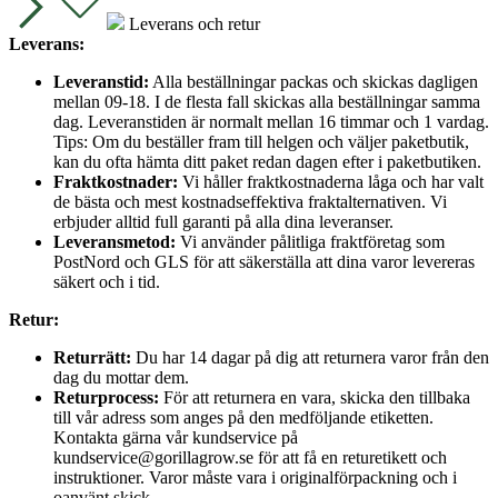
Leverans och retur
Leverans:
Leveranstid:
Alla beställningar packas och skickas dagligen
mellan 09-18. I de flesta fall skickas alla beställningar samma
dag. Leveranstiden är normalt mellan 16 timmar och 1 vardag.
Tips: Om du beställer fram till helgen och väljer paketbutik,
kan du ofta hämta ditt paket redan dagen efter i paketbutiken.
Fraktkostnader:
Vi håller fraktkostnaderna låga och har valt
de bästa och mest kostnadseffektiva fraktalternativen. Vi
erbjuder alltid full garanti på alla dina leveranser.
Leveransmetod:
Vi använder pålitliga fraktföretag som
PostNord och GLS för att säkerställa att dina varor levereras
säkert och i tid.
Retur:
Returrätt:
Du har 14 dagar på dig att returnera varor från den
dag du mottar dem.
Returprocess:
För att returnera en vara, skicka den tillbaka
till vår adress som anges på den medföljande etiketten.
Kontakta gärna vår kundservice på
kundservice@gorillagrow.se för att få en returetikett och
instruktioner. Varor måste vara i originalförpackning och i
oanvänt skick.