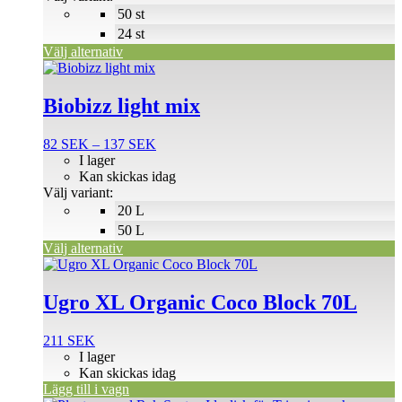
alternativen
50 st
kan
väljas
24 st
på
Välj alternativ
produktsidan
Den
här
produkten
Biobizz light mix
har
flera
Prisintervall:
82
SEK
–
137
SEK
varianter.
82 SEK
I lager
De
till
Kan skickas idag
olika
137 SEK
Välj variant:
alternativen
20 L
kan
väljas
50 L
på
Välj alternativ
produktsidan
Ugro XL Organic Coco Block 70L
211
SEK
I lager
Kan skickas idag
Lägg till i vagn