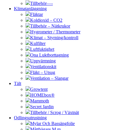
Tillbehör—-
Klimatanläggning
Fläktar
Koldioxid – CO2
Tillbehör – Nätkrukor
Hygrometer / Thermometer
Klimat – Styrning/kontroll
Kulfilter
Luftfuktighet
Ona Luktborttagning
Uppvärmning
Ventilationskit
Fläkt – Utsug
Ventilation – Slangar
Tält
Growtent
HOMEbox®
Mammoth
Secret Jardin
Tillbehör / Scrog / Växtnät
Odlingsutrustning
Mylar Och Bassängfolie
Måttbägare M.m.