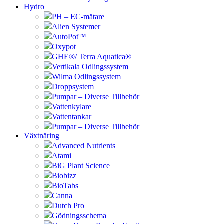
Hydro
PH – EC-mätare
Alien Systemer
AutoPot™
Oxypot
GHE®/ Terra Aquatica®
Vertikala Odlingssystem
Wilma Odlingssystem
Droppsystem
Pumpar – Diverse Tillbehör
Vattenkylare
Vattentankar
Pumpar – Diverse Tillbehör
Växtnäring
Advanced Nutrients
Atami
BiG Plant Science
Biobizz
BioTabs
Canna
Dutch Pro
Gödningsschema