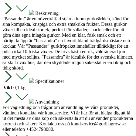
Beskrivning
”Passandra” är en oöverträffad stjärna inom gurkvärlden, känd för
sina kompakta, krispiga och extra smakrika frukter. Dessa gurkor
växer till en ideal storlek, perfekt för sallader, snacks eller för att
göra dina egna inlagda gurkor. Med en klar, frisk smak och ett
härligt knäpp är ”Passandra” en favorit bland trädgårdsmästare och
kockar. Vår ”Passandra” gurkfröpaket innehåller tillräckligt för att
odla cirka 10 friska växter. De trivs bäst i en rik, väldränerad jord
med mycket solljus. ”Passandra” är idealisk för det svenska klimatet,
särskilt i växthus, där den skyddade miljön säkerställer en riklig och
tidig skörd.
Specifikationer
Vikt
0,1 kg
Användning
För vägledning och frågor om användning av våra produkter,
vänligen kontakta vår kundservice. Vi är här för att hjälpa dig att få
ut det mesta av dina köp och säkerställa att du använder produkterna
korrekt och säkert. Kontakta oss på
kundservice@gorillagrow.se
eller telefon +4524798080.