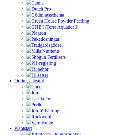
Canna
Dutch Pro
Gödningsschema
Green House Powder Feeding
GHE®/Terra Aquatica®
Plagron
Paketlösningar
Trädgårdsgödsel
Mills Nutrients
Shogun Fertilisers
PH-reglering
Tillbehör
Tillsatser
Odlingssubstrat
Coco
Jord
Lecakulor
Perlit
Jordförbättring
Rockwool
Vermiculite
Plantstart
Jiffy/Coco Odlingsbrickor