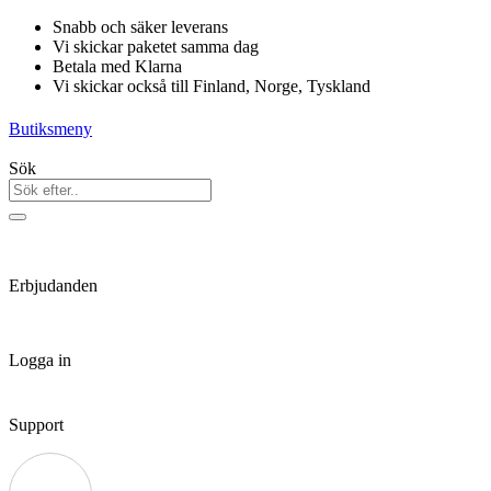
Hoppa
Snabb och säker leverans
till
Vi skickar paketet samma dag
innehåll
Betala med Klarna
Vi skickar också till Finland, Norge, Tyskland
Butiksmeny
Sök
Erbjudanden
Logga in
Support