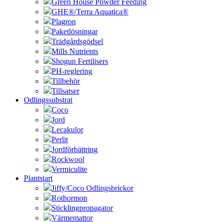
Green House Powder Feeding
GHE®/Terra Aquatica®
Plagron
Paketlösningar
Trädgårdsgödsel
Mills Nutrients
Shogun Fertilisers
PH-reglering
Tillbehör
Tillsatser
Odlingssubstrat
Coco
Jord
Lecakulor
Perlit
Jordförbättring
Rockwool
Vermiculite
Plantstart
Jiffy/Coco Odlingsbrickor
Rothormon
Sticklingpropagator
Värmemattor