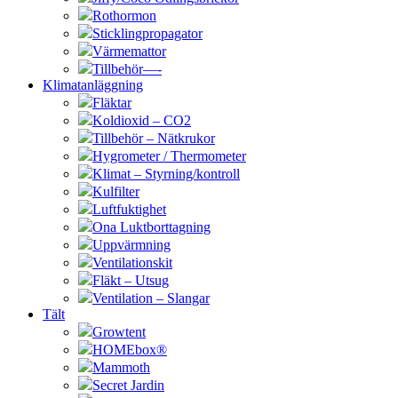
Rothormon
Sticklingpropagator
Värmemattor
Tillbehör—-
Klimatanläggning
Fläktar
Koldioxid – CO2
Tillbehör – Nätkrukor
Hygrometer / Thermometer
Klimat – Styrning/kontroll
Kulfilter
Luftfuktighet
Ona Luktborttagning
Uppvärmning
Ventilationskit
Fläkt – Utsug
Ventilation – Slangar
Tält
Growtent
HOMEbox®
Mammoth
Secret Jardin