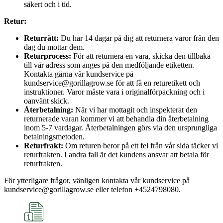
säkert och i tid.
Retur:
Returrätt:
Du har 14 dagar på dig att returnera varor från den
dag du mottar dem.
Returprocess:
För att returnera en vara, skicka den tillbaka
till vår adress som anges på den medföljande etiketten.
Kontakta gärna vår kundservice på
kundservice@gorillagrow.se för att få en returetikett och
instruktioner. Varor måste vara i originalförpackning och i
oanvänt skick.
Återbetalning:
När vi har mottagit och inspekterat den
returnerade varan kommer vi att behandla din återbetalning
inom 5-7 vardagar. Återbetalningen görs via den ursprungliga
betalningsmetoden.
Returfrakt:
Om returen beror på ett fel från vår sida täcker vi
returfrakten. I andra fall är det kundens ansvar att betala för
returfrakten.
För ytterligare frågor, vänligen kontakta vår kundservice på
kundservice@gorillagrow.se eller telefon +4524798080.