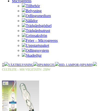
Microgreens
Tillbehör
Belysning
Odlingsmedium
Sålådor
Trädgårdsgödsel
Trädgårdsutrust
Grönsaksfrön
Fröer – Microgreens
Uppstartspaket
Odlingssystem
Skadedjur
VÄXTBELYSNING
HPS/MH/CFL
HID- LAMPOR (HPS/MH)
CULTILITE – MH VEGETATIV- 250W