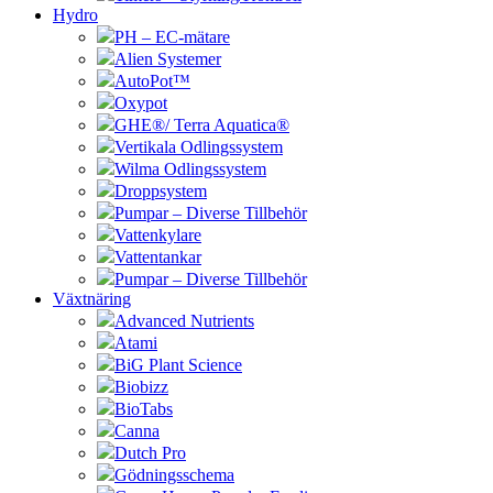
Hydro
PH – EC-mätare
Alien Systemer
AutoPot™
Oxypot
GHE®/ Terra Aquatica®
Vertikala Odlingssystem
Wilma Odlingssystem
Droppsystem
Pumpar – Diverse Tillbehör
Vattenkylare
Vattentankar
Pumpar – Diverse Tillbehör
Växtnäring
Advanced Nutrients
Atami
BiG Plant Science
Biobizz
BioTabs
Canna
Dutch Pro
Gödningsschema