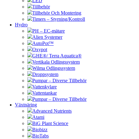
LED
Tillbehör
Tillbehör Och Montering
Timers – Styrning/Kontroll
Hydro
PH – EC-mätare
Alien Systemer
AutoPot™
Oxypot
GHE®/ Terra Aquatica®
Vertikala Odlingssystem
Wilma Odlingssystem
Droppsystem
Pumpar – Diverse Tillbehör
Vattenkylare
Vattentankar
Pumpar – Diverse Tillbehör
Växtnäring
Advanced Nutrients
Atami
BiG Plant Science
Biobizz
BioTabs