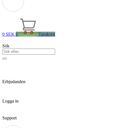
0
SEK
Varukorg
0
Sök
Erbjudanden
Logga in
Support