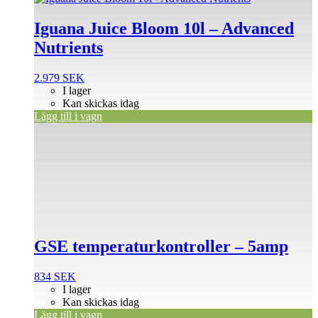
Iguana Juice Bloom 10l – Advanced
Nutrients
2.979
SEK
I lager
Kan skickas idag
Lägg till i vagn
GSE temperaturkontroller – 5amp
834
SEK
I lager
Kan skickas idag
Lägg till i vagn