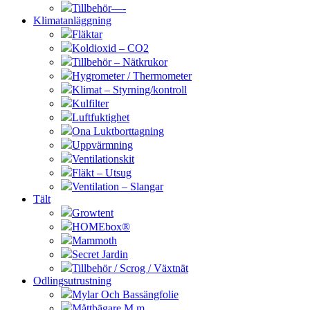
Tillbehör—-
Klimatanläggning
Fläktar
Koldioxid – CO2
Tillbehör – Nätkrukor
Hygrometer / Thermometer
Klimat – Styrning/kontroll
Kulfilter
Luftfuktighet
Ona Luktborttagning
Uppvärmning
Ventilationskit
Fläkt – Utsug
Ventilation – Slangar
Tält
Growtent
HOMEbox®
Mammoth
Secret Jardin
Tillbehör / Scrog / Växtnät
Odlingsutrustning
Mylar Och Bassängfolie
Måttbägare M.m.