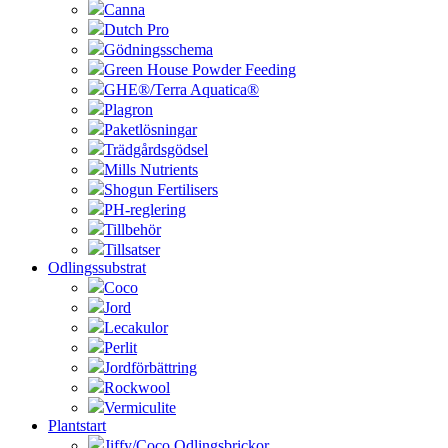
Canna
Dutch Pro
Gödningsschema
Green House Powder Feeding
GHE®/Terra Aquatica®
Plagron
Paketlösningar
Trädgårdsgödsel
Mills Nutrients
Shogun Fertilisers
PH-reglering
Tillbehör
Tillsatser
Odlingssubstrat
Coco
Jord
Lecakulor
Perlit
Jordförbättring
Rockwool
Vermiculite
Plantstart
Jiffy/Coco Odlingsbrickor