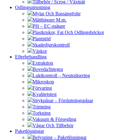
Tillbehör / Scrog / Växtnät
Odlingsutrustning
Mylar Och Bassängfolie
Måttbägare M.m.
PH – EC-mätare
Plastkrukor, Fat Och Odlingsbrickor
Plantstöd
Skadedjurskontroll
Väskor
Efterbehandling
Extraktion
Boveda/Integra
Luktkontroll – Neutralisering
Mikroskop
Förvaring
Kvalitetstest
Strykpåsar – Förslutningspåsar
Trimning
Torkning
Vakuum & Försegling
Vågar Och Tillbehör
Paketlösningar
Belysning – Paketlösningar