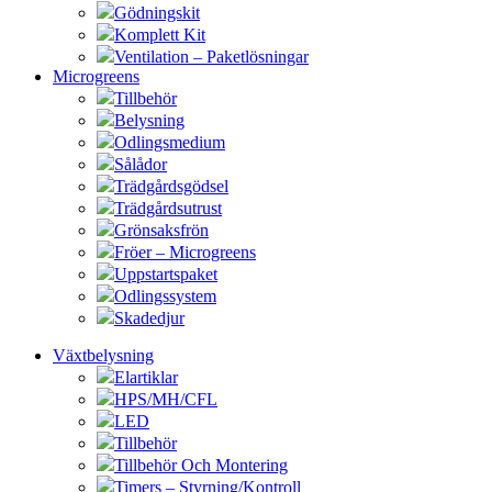
Gödningskit
Komplett Kit
Ventilation – Paketlösningar
Microgreens
Tillbehör
Belysning
Odlingsmedium
Sålådor
Trädgårdsgödsel
Trädgårdsutrust
Grönsaksfrön
Fröer – Microgreens
Uppstartspaket
Odlingssystem
Skadedjur
Växtbelysning
Elartiklar
HPS/MH/CFL
LED
Tillbehör
Tillbehör Och Montering
Timers – Styrning/Kontroll