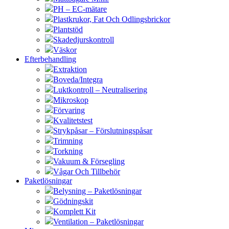
PH – EC-mätare
Plastkrukor, Fat Och Odlingsbrickor
Plantstöd
Skadedjurskontroll
Väskor
Efterbehandling
Extraktion
Boveda/Integra
Luktkontroll – Neutralisering
Mikroskop
Förvaring
Kvalitetstest
Strykpåsar – Förslutningspåsar
Trimning
Torkning
Vakuum & Försegling
Vågar Och Tillbehör
Paketlösningar
Belysning – Paketlösningar
Gödningskit
Komplett Kit
Ventilation – Paketlösningar