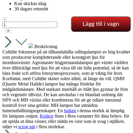
Kan skickas idag
30 dagars returrätt
CULTILITE
-
Lägg till i vagn
-
MH
+
VEGETATIV-
250W
mängd
Beskrivning
Cultilite fokuserar på att tillhandahålla odlingslampor av hög kvalitet
som producerar kompletterande eller konstgjort ljus för
inomhusväxter. Agromaster högprestandalampor ger växter världen
över tillräckligt med ljus för att växa till sin fulla potential, så de kan
bära frukt och utföra fotosyntesprocessen, som är viktig för livet.
Kortfattat, med Cultilite skiner solen alltid, så länge du vill. QMH
(Quartz Metal Halide) lampor har många fördelar för
trädgårdsmästare. Med starkare innehåll av blått ljus gynnar de frön
och vegetativ tillväxt. De kan användas i en blandad ordning där
HPS och MH växlas eller kombineras för att ge odlare maximal
kontroll över sina grödor. MH-lampor har utmärkta
lumenuthållningsegenskaper. En
ballast
i denna storlek är lämplig
för lampans output.
Krukor
finns i flera varianter för dina behov. för
att sprida ut dina växter, eller rädda en växt som är svag i stjälken.
säljer vi
scrog nät
i flera storlekar.