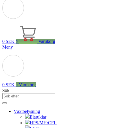
0
SEK
Varukorg
0
Meny
0
SEK
Varukorg
0
Sök
Växtbelysning
Elartiklar
HPS/MH/CFL