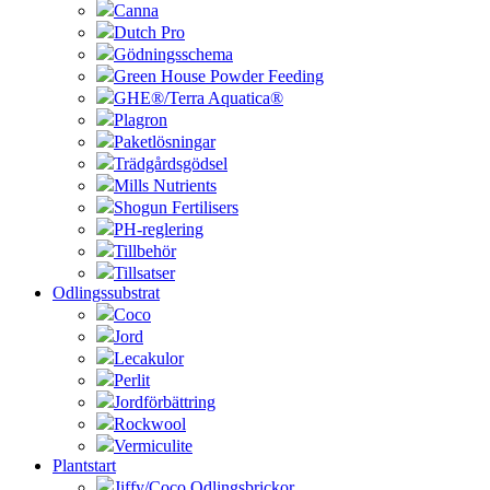
Canna
Dutch Pro
Gödningsschema
Green House Powder Feeding
GHE®/Terra Aquatica®
Plagron
Paketlösningar
Trädgårdsgödsel
Mills Nutrients
Shogun Fertilisers
PH-reglering
Tillbehör
Tillsatser
Odlingssubstrat
Coco
Jord
Lecakulor
Perlit
Jordförbättring
Rockwool
Vermiculite
Plantstart
Jiffy/Coco Odlingsbrickor