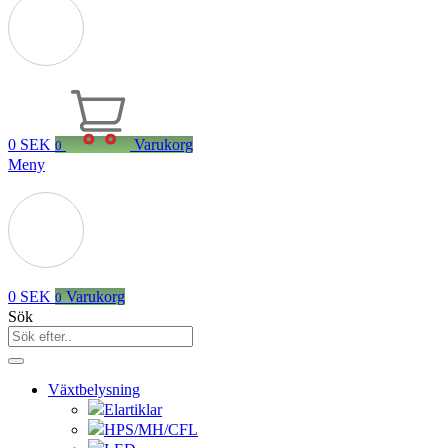
0
SEK
Varukorg
0
Meny
0
SEK
Varukorg
0
Sök
Växtbelysning
Elartiklar
HPS/MH/CFL