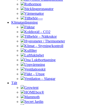
Rothormon
Sticklingpropagator
Värmemattor
Tillbehör—-
Klimatanläggning
Fläktar
Koldioxid – CO2
Tillbehör – Nätkrukor
Hygrometer / Thermometer
Klimat – Styrning/kontroll
Kulfilter
Luftfuktighet
Ona Luktborttagning
Uppvärmning
Ventilationskit
Fläkt – Utsug
Ventilation – Slangar
Tält
Growtent
HOMEbox®
Mammoth
Secret Jardin