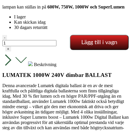
lampan kan ställas in på
600W, 750W, 1000W och SuperLumen
I lager
Kan skickas idag
30 dagars returrätt
Lumatek
-
Lägg till i vagn
Elektronisk
Ballast
+
-
1000W
mängd
Beskrivning
LUMATEK 1000W 240V dimbar BALLAST
Denna avancerade Lumatek digitala ballast är en av de mest
kraftfulla och pålitliga digitala ballasterna som finns tillgängliga
idag. Med 30 % fler lumen och en högre PAR/PPF-utgång än en
standardballast, använder Lumatek 1000w faktiskt också betydligt
mindre energi – vilket gör den mer ekonomisk att driva och ger
högre avkastning än tidigare möjligt. Med 4 olika inställningar,
inklusive Super Lumens boost – Lumatek 1000w Digital Ballast kan
användas progressivt för att säkerställa optimal prestanda vid varje
steg av din tillväxt och kan användas med både högtrycksnatrium-