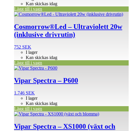
Kan skickas idag
Lägg till i vagn
Cosmorrow®Led – Ultraviolett 20w
(inklusive drivrutin)
752
SEK
I lager
Kan skickas idag
Lägg till i vagn
Vipar Spectra – P600
1.746
SEK
I lager
Kan skickas idag
Lägg till i vagn
Vipar Spectra – XS1000 (växt och