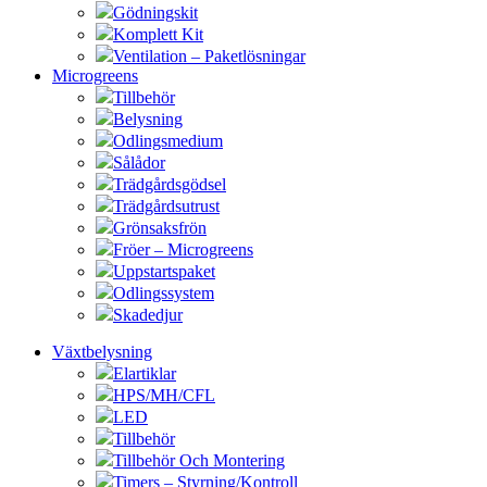
Gödningskit
Komplett Kit
Ventilation – Paketlösningar
Microgreens
Tillbehör
Belysning
Odlingsmedium
Sålådor
Trädgårdsgödsel
Trädgårdsutrust
Grönsaksfrön
Fröer – Microgreens
Uppstartspaket
Odlingssystem
Skadedjur
Växtbelysning
Elartiklar
HPS/MH/CFL
LED
Tillbehör
Tillbehör Och Montering
Timers – Styrning/Kontroll