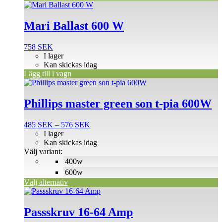
produktsidan
Mari Ballast 600 W
758
SEK
I lager
Kan skickas idag
Lägg till i vagn
Den
här
produkten
Phillips master green son t-pia 600W
har
flera
Prisintervall:
485
SEK
–
576
SEK
varianter.
485 SEK
I lager
De
till
Kan skickas idag
olika
576 SEK
Välj variant:
alternativen
400w
kan
väljas
600w
på
Välj alternativ
produktsidan
Den
här
produkten
Passskruv 16-64 Amp
har