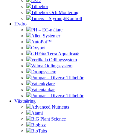
LED
Tillbehör
Tillbehör Och Montering
Timers – Styrning/Kontroll
Hydro
PH – EC-mätare
Alien Systemer
AutoPot™
Oxypot
GHE®/ Terra Aquatica®
Vertikala Odlingssystem
Wilma Odlingssystem
Droppsystem
Pumpar – Diverse Tillbehör
Vattenkylare
Vattentankar
Pumpar – Diverse Tillbehör
Växtnäring
Advanced Nutrients
Atami
BiG Plant Science
Biobizz
BioTabs