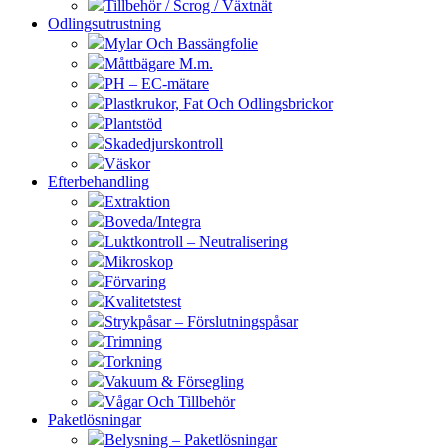
Tillbehör / Scrog / Växtnät
Odlingsutrustning
Mylar Och Bassängfolie
Måttbägare M.m.
PH – EC-mätare
Plastkrukor, Fat Och Odlingsbrickor
Plantstöd
Skadedjurskontroll
Väskor
Efterbehandling
Extraktion
Boveda/Integra
Luktkontroll – Neutralisering
Mikroskop
Förvaring
Kvalitetstest
Strykpåsar – Förslutningspåsar
Trimning
Torkning
Vakuum & Försegling
Vågar Och Tillbehör
Paketlösningar
Belysning – Paketlösningar