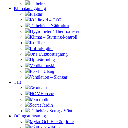
Tillbehör—-
Klimatanläggning
Fläktar
Koldioxid – CO2
Tillbehör – Nätkrukor
Hygrometer / Thermometer
Klimat – Styrning/kontroll
Kulfilter
Luftfuktighet
Ona Luktborttagning
Uppvärmning
Ventilationskit
Fläkt – Utsug
Ventilation – Slangar
Tält
Growtent
HOMEbox®
Mammoth
Secret Jardin
Tillbehör / Scrog / Växtnät
Odlingsutrustning
Mylar Och Bassängfolie
Måttbägare M.m.