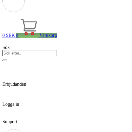
0
SEK
Varukorg
0
Sök
Erbjudanden
Logga in
Support