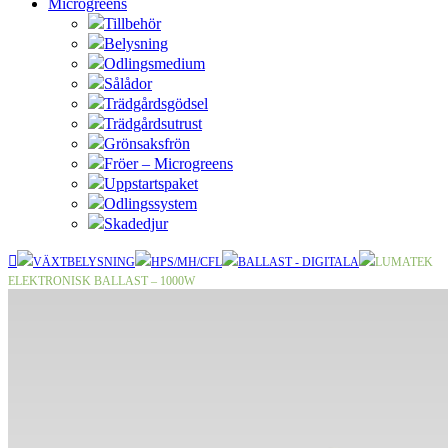
Microgreens
Tillbehör
Belysning
Odlingsmedium
Sålådor
Trädgårdsgödsel
Trädgårdsutrust
Grönsaksfrön
Fröer – Microgreens
Uppstartspaket
Odlingssystem
Skadedjur
VÄXTBELYSNING
HPS/MH/CFL
BALLAST - DIGITALA
LUMATEK
ELEKTRONISK BALLAST – 1000W