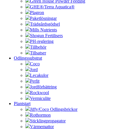
Green House Powder Feeding
GHE®/Terra Aquatica®
Plagron
Paketlösningar
Trädgårdsgödsel
Mills Nutrients
Shogun Fertilisers
PH-reglering
Tillbehör
Tillsatser
Odlingssubstrat
Coco
Jord
Lecakulor
Perlit
Jordförbättring
Rockwool
Vermiculite
Plantstart
Jiffy/Coco Odlingsbrickor
Rothormon
Sticklingpropagator
Värmemattor