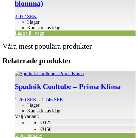
blomma)
3.032
SEK
I lager
Kan skickas idag
Lägg till i vagn
Våra mest populära produkter
Relaterade produkter
Den
här
produkten
Spudnik Cooltube – Prima Klima
har
flera
Prisintervall:
1.260
SEK
–
1.746
SEK
varianter.
1.260 SEK
I lager
De
till
Kan skickas idag
olika
1.746 SEK
Välj variant:
alternativen
Ø125
kan
väljas
Ø150
på
Välj alternativ