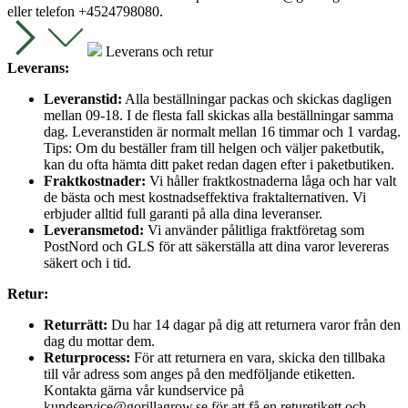
eller telefon +4524798080.
Leverans och retur
Leverans:
Leveranstid:
Alla beställningar packas och skickas dagligen
mellan 09-18. I de flesta fall skickas alla beställningar samma
dag. Leveranstiden är normalt mellan 16 timmar och 1 vardag.
Tips: Om du beställer fram till helgen och väljer paketbutik,
kan du ofta hämta ditt paket redan dagen efter i paketbutiken.
Fraktkostnader:
Vi håller fraktkostnaderna låga och har valt
de bästa och mest kostnadseffektiva fraktalternativen. Vi
erbjuder alltid full garanti på alla dina leveranser.
Leveransmetod:
Vi använder pålitliga fraktföretag som
PostNord och GLS för att säkerställa att dina varor levereras
säkert och i tid.
Retur:
Returrätt:
Du har 14 dagar på dig att returnera varor från den
dag du mottar dem.
Returprocess:
För att returnera en vara, skicka den tillbaka
till vår adress som anges på den medföljande etiketten.
Kontakta gärna vår kundservice på
kundservice@gorillagrow.se för att få en returetikett och