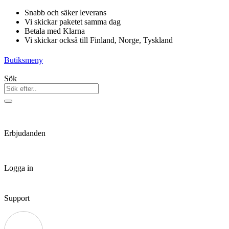
Hoppa
Snabb och säker leverans
till
Vi skickar paketet samma dag
innehåll
Betala med Klarna
Vi skickar också till Finland, Norge, Tyskland
Butiksmeny
Sök
Erbjudanden
Logga in
Support