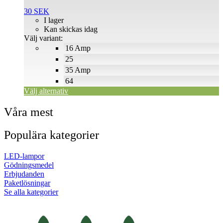
flera
30
SEK
varianter.
I lager
De
Kan skickas idag
olika
Välj variant:
alternativen
16 Amp
kan
väljas
25
på
35 Amp
produktsidan
64
Välj alternativ
Våra mest
Populära kategorier
LED-lampor
Gödningsmedel
Erbjudanden
Paketlösningar
Se alla kategorier