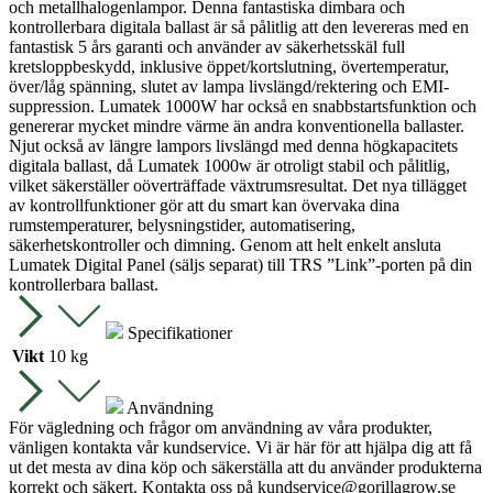
och metallhalogenlampor. Denna fantastiska dimbara och
kontrollerbara digitala ballast är så pålitlig att den levereras med en
fantastisk 5 års garanti och använder av säkerhetsskäl full
kretsloppbeskydd, inklusive öppet/kortslutning, övertemperatur,
över/låg spänning, slutet av lampa livslängd/rektering och EMI-
suppression. Lumatek 1000W har också en snabbstartsfunktion och
genererar mycket mindre värme än andra konventionella ballaster.
Njut också av längre lampors livslängd med denna högkapacitets
digitala ballast, då Lumatek 1000w är otroligt stabil och pålitlig,
vilket säkerställer oöverträffade växtrumsresultat. Det nya tillägget
av kontrollfunktioner gör att du smart kan övervaka dina
rumstemperaturer, belysningstider, automatisering,
säkerhetskontroller och dimning. Genom att helt enkelt ansluta
Lumatek Digital Panel (säljs separat) till TRS ”Link”-porten på din
kontrollerbara ballast.
Specifikationer
Vikt
10 kg
Användning
För vägledning och frågor om användning av våra produkter,
vänligen kontakta vår kundservice. Vi är här för att hjälpa dig att få
ut det mesta av dina köp och säkerställa att du använder produkterna
korrekt och säkert. Kontakta oss på
kundservice@gorillagrow.se