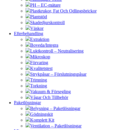
PH – EC-mätare
Plastkrukor, Fat Och Odlingsbrickor
Plantstöd
Skadedjurskontroll
Väskor
Efterbehandling
Extraktion
Boveda/Integra
Luktkontroll – Neutralisering
Mikroskop
Förvaring
Kvalitetstest
Strykpåsar – Förslutningspåsar
Trimning
Torkning
Vakuum & Försegling
Vågar Och Tillbehör
Paketlösningar
Belysning – Paketlösningar
Gödningskit
Komplett Kit
Ventilation – Paketlösningar