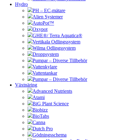
Hydro
PH – EC-mätare
Alien Systemer
AutoPot™
Oxypot
GHE®/ Terra Aquatica®
Vertikala Odlingssystem
Wilma Odlingssystem
Droppsystem
Pumpar – Diverse Tillbehör
Vattenkylare
Vattentankar
Pumpar – Diverse Tillbehör
Växtnäring
Advanced Nutrients
Atami
BiG Plant Science
Biobizz
BioTabs
Canna
Dutch Pro
Gödningsschema