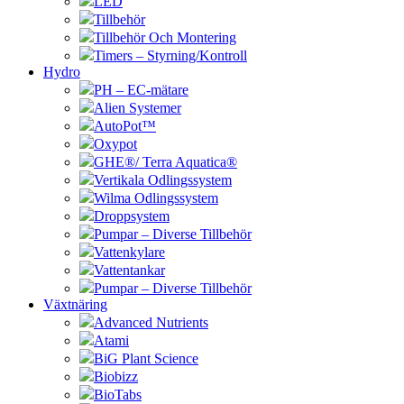
LED
Tillbehör
Tillbehör Och Montering
Timers – Styrning/Kontroll
Hydro
PH – EC-mätare
Alien Systemer
AutoPot™
Oxypot
GHE®/ Terra Aquatica®
Vertikala Odlingssystem
Wilma Odlingssystem
Droppsystem
Pumpar – Diverse Tillbehör
Vattenkylare
Vattentankar
Pumpar – Diverse Tillbehör
Växtnäring
Advanced Nutrients
Atami
BiG Plant Science
Biobizz
BioTabs