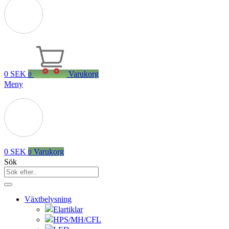
0
SEK
Varukorg
0
Meny
0
SEK
Varukorg
0
Sök
Växtbelysning
Elartiklar
HPS/MH/CFL