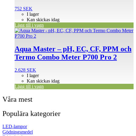
752
SEK
I lager
Kan skickas idag
Lägg till i vagn
Aqua Master – pH, EC, CF, PPM och
Termo Combo Meter P700 Pro 2
2.628
SEK
I lager
Kan skickas idag
Lägg till i vagn
Våra mest
Populära kategorier
LED-lampor
Gödningsmedel