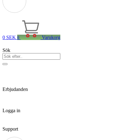
0
SEK
Varukorg
0
Sök
Erbjudanden
Logga in
Support