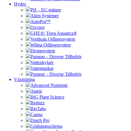
Hydro
PH – EC-mätare
Alien Systemer
AutoPot™
Oxypot
GHE®/ Terra Aquatica®
Vertikala Odlingssystem
Wilma Odlingssystem
Droppsystem
Pumpar – Diverse Tillbehör
Vattenkylare
Vattentankar
Pumpar – Diverse Tillbehör
Växtnäring
Advanced Nutrients
Atami
BiG Plant Science
Biobizz
BioTabs
Canna
Dutch Pro
Gödningsschema