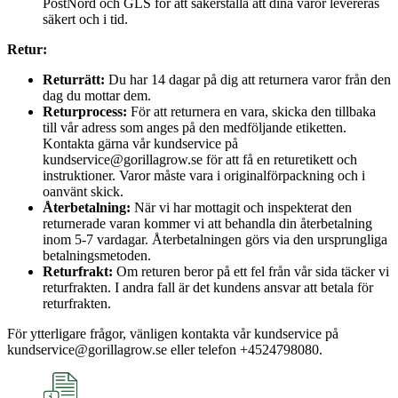
PostNord och GLS för att säkerställa att dina varor levereras
säkert och i tid.
Retur:
Returrätt:
Du har 14 dagar på dig att returnera varor från den
dag du mottar dem.
Returprocess:
För att returnera en vara, skicka den tillbaka
till vår adress som anges på den medföljande etiketten.
Kontakta gärna vår kundservice på
kundservice@gorillagrow.se för att få en returetikett och
instruktioner. Varor måste vara i originalförpackning och i
oanvänt skick.
Återbetalning:
När vi har mottagit och inspekterat den
returnerade varan kommer vi att behandla din återbetalning
inom 5-7 vardagar. Återbetalningen görs via den ursprungliga
betalningsmetoden.
Returfrakt:
Om returen beror på ett fel från vår sida täcker vi
returfrakten. I andra fall är det kundens ansvar att betala för
returfrakten.
För ytterligare frågor, vänligen kontakta vår kundservice på
kundservice@gorillagrow.se eller telefon +4524798080.