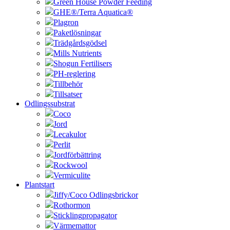
Green House Powder Feeding
GHE®/Terra Aquatica®
Plagron
Paketlösningar
Trädgårdsgödsel
Mills Nutrients
Shogun Fertilisers
PH-reglering
Tillbehör
Tillsatser
Odlingssubstrat
Coco
Jord
Lecakulor
Perlit
Jordförbättring
Rockwool
Vermiculite
Plantstart
Jiffy/Coco Odlingsbrickor
Rothormon
Sticklingpropagator
Värmemattor