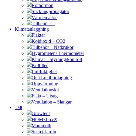
Rothormon
Sticklingpropagator
Värmemattor
Tillbehör—-
Klimatanläggning
Fläktar
Koldioxid – CO2
Tillbehör – Nätkrukor
Hygrometer / Thermometer
Klimat – Styrning/kontroll
Kulfilter
Luftfuktighet
Ona Luktborttagning
Uppvärmning
Ventilationskit
Fläkt – Utsug
Ventilation – Slangar
Tält
Growtent
HOMEbox®
Mammoth
Secret Jardin