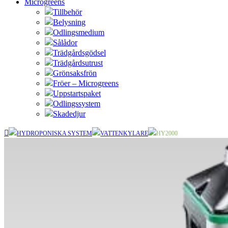
Microgreens
Tillbehör
Belysning
Odlingsmedium
Sålådor
Trädgårdsgödsel
Trädgårdsutrust
Grönsaksfrön
Fröer – Microgreens
Uppstartspaket
Odlingssystem
Skadedjur
HYDROPONISKA SYSTEM
VATTENKYLARE
HY2000