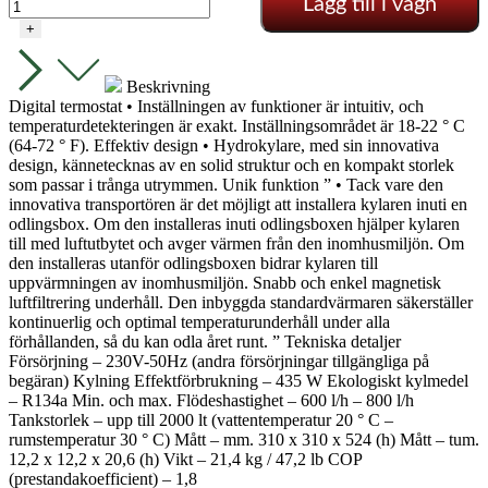
Lägg till i vagn
mängd
+
Beskrivning
Digital termostat • Inställningen av funktioner är intuitiv, och
temperaturdetekteringen är exakt. Inställningsområdet är 18-22 ° C
(64-72 ° F). Effektiv design • Hydrokylare, med sin innovativa
design, kännetecknas av en solid struktur och en kompakt storlek
som passar i trånga utrymmen. Unik funktion ” • Tack vare den
innovativa transportören är det möjligt att installera kylaren inuti en
odlingsbox. Om den installeras inuti odlingsboxen hjälper kylaren
till med luftutbytet och avger värmen från den inomhusmiljön. Om
den installeras utanför odlingsboxen bidrar kylaren till
uppvärmningen av inomhusmiljön. Snabb och enkel magnetisk
luftfiltrering underhåll. Den inbyggda standardvärmaren säkerställer
kontinuerlig och optimal temperaturunderhåll under alla
förhållanden, så du kan odla året runt. ” Tekniska detaljer
Försörjning – 230V-50Hz (andra försörjningar tillgängliga på
begäran) Kylning Effektförbrukning – 435 W Ekologiskt kylmedel
– R134a Min. och max. Flödeshastighet – 600 l/h – 800 l/h
Tankstorlek – upp till 2000 lt (vattentemperatur 20 ° C –
rumstemperatur 30 ° C) Mått – mm. 310 x 310 x 524 (h) Mått – tum.
12,2 x 12,2 x 20,6 (h) Vikt – 21,4 kg / 47,2 lb COP
(prestandakoefficient) – 1,8