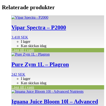
Relaterade produkter
Vipar Spectra – P2000
3.418
SEK
I lager
Kan skickas idag
Lägg till i vagn
Pure Zym 1L – Plagron
242
SEK
I lager
Kan skickas idag
Lägg till i vagn
Iguana Juice Bloom 10l – Advanced