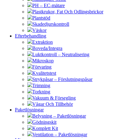
PH – EC-mätare
Plastkrukor, Fat Och Odlingsbrickor
Plantstöd
Skadedjurskontroll
Väskor
Efterbehandling
Extraktion
Boveda/Integra
Luktkontroll – Neutralisering
Mikroskop
Förvaring
Kvalitetstest
Strykpåsar – Förslutningspåsar
Trimning
Torkning
Vakuum & Försegling
Vågar Och Tillbehör
Paketlösningar
Belysning – Paketlösningar
Gödningskit
Komplett Kit
Ventilation – Paketlösningar