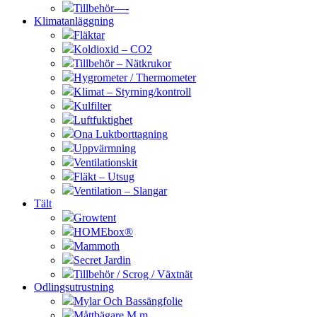
Tillbehör—-
Klimatanläggning
Fläktar
Koldioxid – CO2
Tillbehör – Nätkrukor
Hygrometer / Thermometer
Klimat – Styrning/kontroll
Kulfilter
Luftfuktighet
Ona Luktborttagning
Uppvärmning
Ventilationskit
Fläkt – Utsug
Ventilation – Slangar
Tält
Growtent
HOMEbox®
Mammoth
Secret Jardin
Tillbehör / Scrog / Växtnät
Odlingsutrustning
Mylar Och Bassängfolie
Måttbägare M.m.