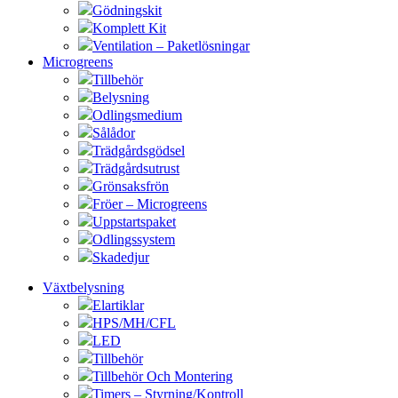
Gödningskit
Komplett Kit
Ventilation – Paketlösningar
Microgreens
Tillbehör
Belysning
Odlingsmedium
Sålådor
Trädgårdsgödsel
Trädgårdsutrust
Grönsaksfrön
Fröer – Microgreens
Uppstartspaket
Odlingssystem
Skadedjur
Växtbelysning
Elartiklar
HPS/MH/CFL
LED
Tillbehör
Tillbehör Och Montering
Timers – Styrning/Kontroll