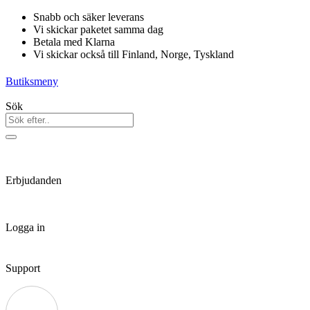
Hoppa
Snabb och säker leverans
till
Vi skickar paketet samma dag
innehåll
Betala med Klarna
Vi skickar också till Finland, Norge, Tyskland
Butiksmeny
Sök
Erbjudanden
Logga in
Support