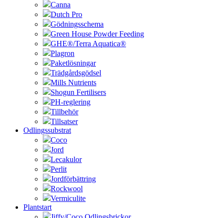
Canna
Dutch Pro
Gödningsschema
Green House Powder Feeding
GHE®/Terra Aquatica®
Plagron
Paketlösningar
Trädgårdsgödsel
Mills Nutrients
Shogun Fertilisers
PH-reglering
Tillbehör
Tillsatser
Odlingssubstrat
Coco
Jord
Lecakulor
Perlit
Jordförbättring
Rockwool
Vermiculite
Plantstart
Jiffy/Coco Odlingsbrickor