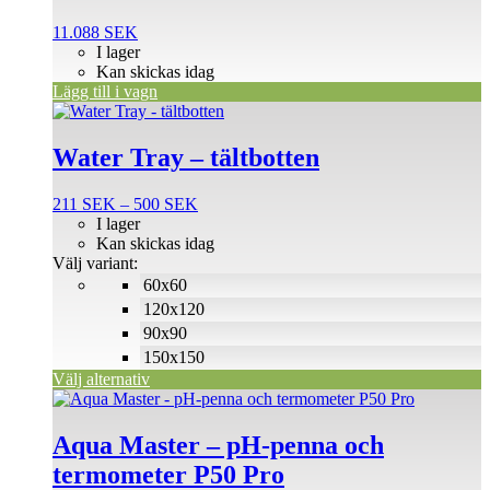
11.088
SEK
I lager
Kan skickas idag
Lägg till i vagn
Den
här
produkten
Water Tray – tältbotten
har
flera
Prisintervall:
211
SEK
–
500
SEK
varianter.
211 SEK
I lager
De
till
Kan skickas idag
olika
500 SEK
Välj variant:
alternativen
60x60
kan
väljas
120x120
på
90x90
produktsidan
150x150
Välj alternativ
Aqua Master – pH-penna och
termometer P50 Pro