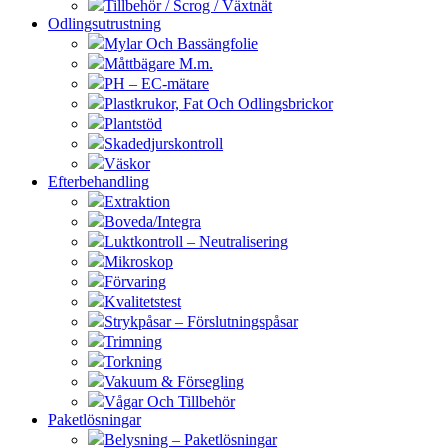
Tillbehör / Scrog / Växtnät
Odlingsutrustning
Mylar Och Bassängfolie
Måttbägare M.m.
PH – EC-mätare
Plastkrukor, Fat Och Odlingsbrickor
Plantstöd
Skadedjurskontroll
Väskor
Efterbehandling
Extraktion
Boveda/Integra
Luktkontroll – Neutralisering
Mikroskop
Förvaring
Kvalitetstest
Strykpåsar – Förslutningspåsar
Trimning
Torkning
Vakuum & Försegling
Vågar Och Tillbehör
Paketlösningar
Belysning – Paketlösningar