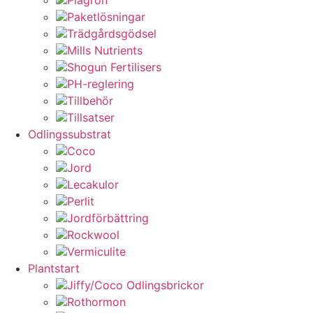
Paketlösningar
Trädgårdsgödsel
Mills Nutrients
Shogun Fertilisers
PH-reglering
Tillbehör
Tillsatser
Odlingssubstrat
Coco
Jord
Lecakulor
Perlit
Jordförbättring
Rockwool
Vermiculite
Plantstart
Jiffy/Coco Odlingsbrickor
Rothormon