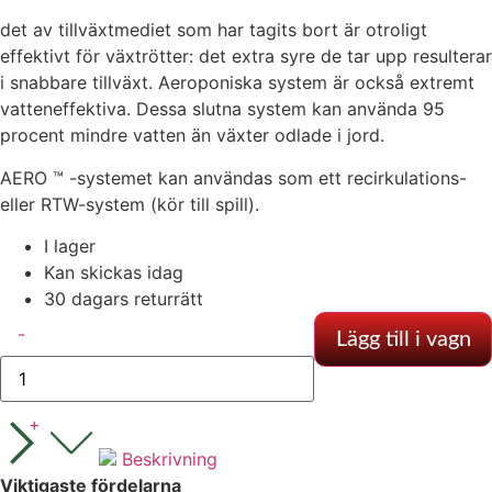
det av tillväxtmediet som har tagits bort är otroligt
effektivt för växtrötter: det extra syre de tar upp resulterar
i snabbare tillväxt. Aeroponiska system är också extremt
vatteneffektiva. Dessa slutna system kan använda 95
procent mindre vatten än växter odlade i jord.
AERO ™ -systemet kan användas som ett recirkulations-
eller RTW-system (kör till spill).
I lager
Kan skickas idag
30 dagars returrätt
Alien
-
-
Lägg till i vagn
Aero
16
Kruka
30L
+
mängd
Beskrivning
Viktigaste fördelarna