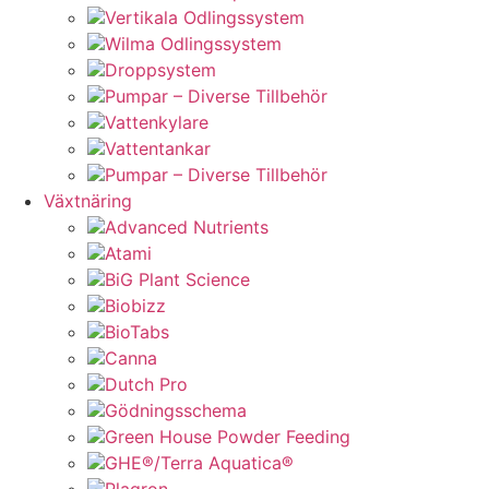
Vertikala Odlingssystem
Wilma Odlingssystem
Droppsystem
Pumpar – Diverse Tillbehör
Vattenkylare
Vattentankar
Pumpar – Diverse Tillbehör
Växtnäring
Advanced Nutrients
Atami
BiG Plant Science
Biobizz
BioTabs
Canna
Dutch Pro
Gödningsschema
Green House Powder Feeding
GHE®/Terra Aquatica®
Plagron