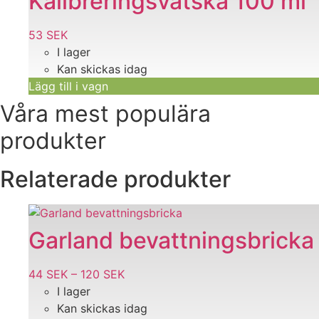
Kalibreringsvätska 100 ml
53
SEK
I lager
Kan skickas idag
Lägg till i vagn
Våra mest populära
produkter
Relaterade produkter
Den
här
Garland bevattningsbricka
produkten
har
44
SEK
–
120
SEK
Prisintervall:
flera
I lager
44 SEK
varianter.
Kan skickas idag
till
De