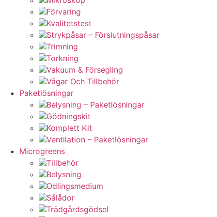
Förvaring
Kvalitetstest
Strykpåsar – Förslutningspåsar
Trimning
Torkning
Vakuum & Försegling
Vågar Och Tillbehör
Paketlösningar
Belysning – Paketlösningar
Gödningskit
Komplett Kit
Ventilation – Paketlösningar
Microgreens
Tillbehör
Belysning
Odlingsmedium
Sålådor
Trädgårdsgödsel