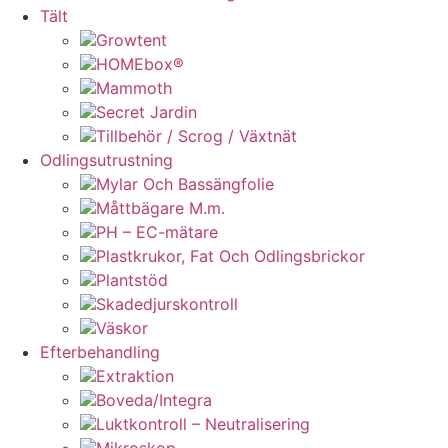
Tält
Growtent
HOMEbox®
Mammoth
Secret Jardin
Tillbehör / Scrog / Växtnät
Odlingsutrustning
Mylar Och Bassängfolie
Måttbägare M.m.
PH – EC-mätare
Plastkrukor, Fat Och Odlingsbrickor
Plantstöd
Skadedjurskontroll
Väskor
Efterbehandling
Extraktion
Boveda/Integra
Luktkontroll – Neutralisering
Mikroskop