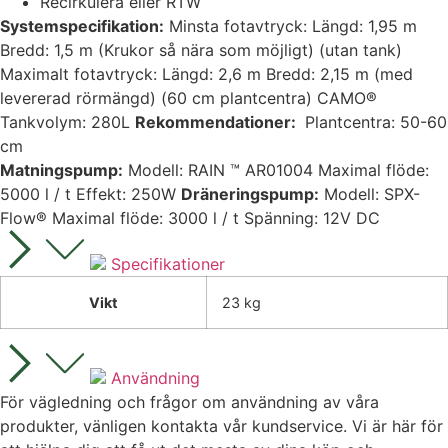
Recirkulera eller RTW
Systemspecifikation:
Minsta fotavtryck: Längd: 1,95 m
Bredd: 1,5 m (Krukor så nära som möjligt) (utan tank)
Maximalt fotavtryck: Längd: 2,6 m Bredd: 2,15 m (med
levererad rörmängd) (60 cm plantcentra) CAMO®
Tankvolym: 280L
Rekommendationer:
Plantcentra: 50-60
cm
Matningspump:
Modell: RAIN ™ AR01004 Maximal flöde:
5000 l / t Effekt: 250W
Dräneringspump:
Modell: SPX-
Flow® Maximal flöde: 3000 l / t Spänning: 12V DC
Specifikationer
Vikt
23 kg
Användning
För vägledning och frågor om användning av våra
produkter, vänligen kontakta vår kundservice. Vi är här för