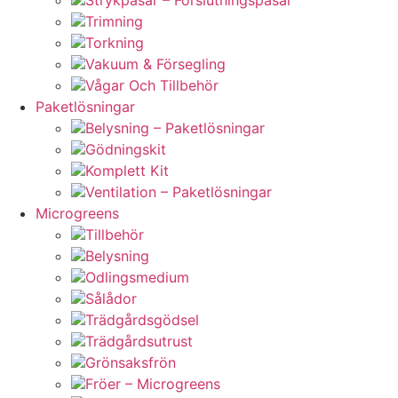
Trimning
Torkning
Vakuum & Försegling
Vågar Och Tillbehör
Paketlösningar
Belysning – Paketlösningar
Gödningskit
Komplett Kit
Ventilation – Paketlösningar
Microgreens
Tillbehör
Belysning
Odlingsmedium
Sålådor
Trädgårdsgödsel
Trädgårdsutrust
Grönsaksfrön
Fröer – Microgreens