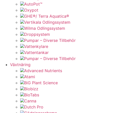
AutoPot™
Oxypot
GHE®/ Terra Aquatica®
Vertikala Odlingssystem
Wilma Odlingssystem
Droppsystem
Pumpar – Diverse Tillbehör
Vattenkylare
Vattentankar
Pumpar – Diverse Tillbehör
Växtnäring
Advanced Nutrients
Atami
BiG Plant Science
Biobizz
BioTabs
Canna
Dutch Pro
Gödningsschema