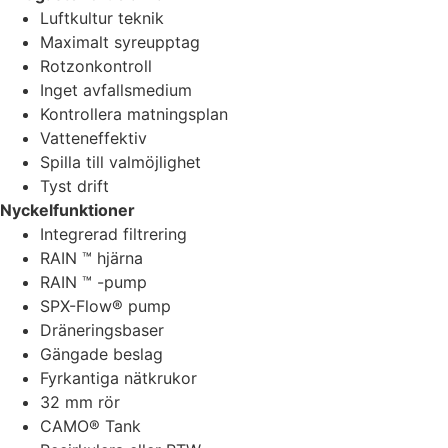
Luftkultur teknik
Maximalt syreupptag
Rotzonkontroll
Inget avfallsmedium
Kontrollera matningsplan
Vatteneffektiv
Spilla till valmöjlighet
Tyst drift
Nyckelfunktioner
Integrerad filtrering
RAIN ™ hjärna
RAIN ™ -pump
SPX-Flow® pump
Dräneringsbaser
Gängade beslag
Fyrkantiga nätkrukor
32 mm rör
CAMO® Tank