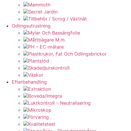
Mammoth
Secret Jardin
Tillbehör / Scrog / Växtnät
Odlingsutrustning
Mylar Och Bassängfolie
Måttbägare M.m.
PH – EC-mätare
Plastkrukor, Fat Och Odlingsbrickor
Plantstöd
Skadedjurskontroll
Väskor
Efterbehandling
Extraktion
Boveda/Integra
Luktkontroll – Neutralisering
Mikroskop
Förvaring
Kvalitetstest
Strykpåsar – Förslutningspåsar