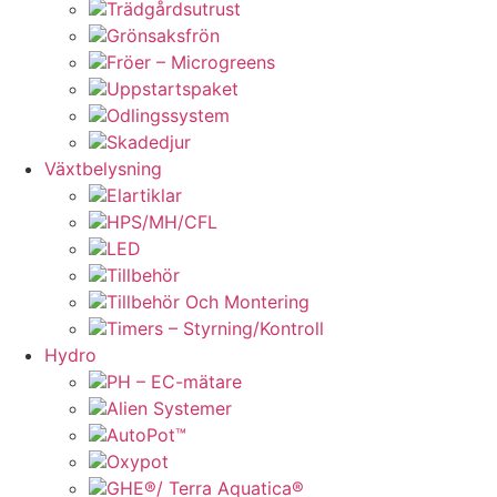
Trädgårdsutrust
Grönsaksfrön
Fröer – Microgreens
Uppstartspaket
Odlingssystem
Skadedjur
Växtbelysning
Elartiklar
HPS/MH/CFL
LED
Tillbehör
Tillbehör Och Montering
Timers – Styrning/Kontroll
Hydro
PH – EC-mätare
Alien Systemer
AutoPot™
Oxypot
GHE®/ Terra Aquatica®