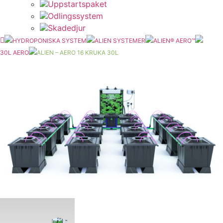
Uppstartspaket
Odlingssystem
Skadedjur
HYDROPONISKA SYSTEM
ALIEN SYSTEMER
ALIEN® AERO™
30L AERO
ALIEN – AERO 16 KRUKA 30L