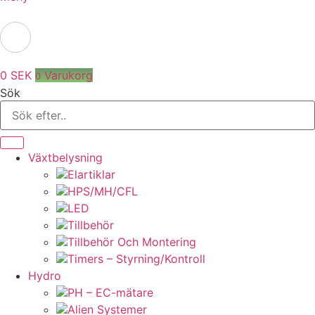
0
SEK
Varukorg
0
Sök
Växtbelysning
Elartiklar
HPS/MH/CFL
LED
Tillbehör
Tillbehör Och Montering
Timers – Styrning/Kontroll
Hydro
PH – EC-mätare
Alien Systemer