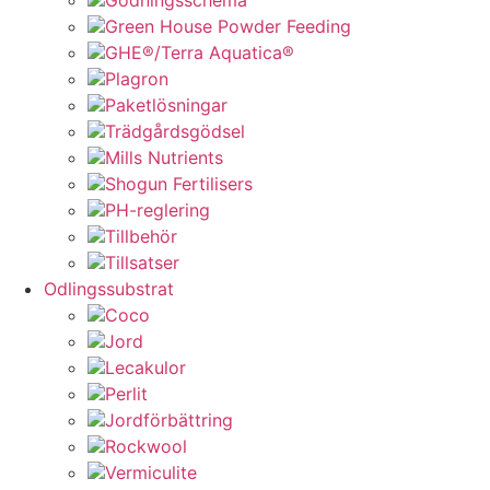
Green House Powder Feeding
GHE®/Terra Aquatica®
Plagron
Paketlösningar
Trädgårdsgödsel
Mills Nutrients
Shogun Fertilisers
PH-reglering
Tillbehör
Tillsatser
Odlingssubstrat
Coco
Jord
Lecakulor
Perlit
Jordförbättring
Rockwool
Vermiculite