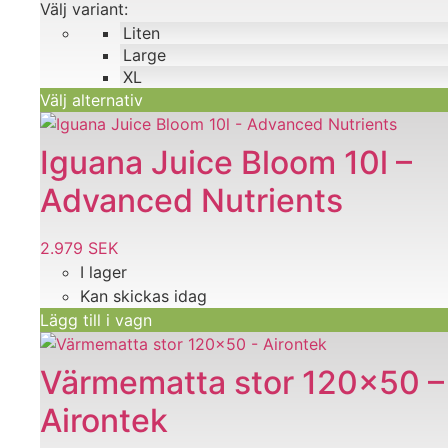
Välj variant:
120 SEK
olika
Liten
alternativen
Large
kan
XL
väljas
Välj alternativ
på
produktsidan
Iguana Juice Bloom 10l –
Advanced Nutrients
2.979
SEK
I lager
Kan skickas idag
Lägg till i vagn
Värmematta stor 120×50 –
Airontek