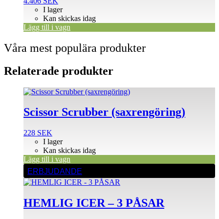
4.406
SEK
I lager
Kan skickas idag
Lägg till i vagn
Våra mest populära produkter
Relaterade produkter
Scissor Scrubber (saxrengöring)
228
SEK
I lager
Kan skickas idag
Lägg till i vagn
ERBJUDANDE
HEMLIG ICER – 3 PÅSAR