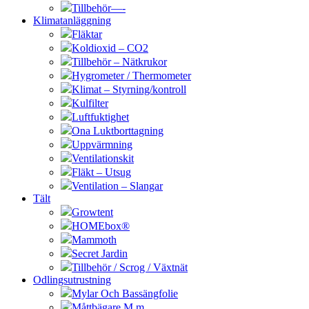
Tillbehör—-
Klimatanläggning
Fläktar
Koldioxid – CO2
Tillbehör – Nätkrukor
Hygrometer / Thermometer
Klimat – Styrning/kontroll
Kulfilter
Luftfuktighet
Ona Luktborttagning
Uppvärmning
Ventilationskit
Fläkt – Utsug
Ventilation – Slangar
Tält
Growtent
HOMEbox®
Mammoth
Secret Jardin
Tillbehör / Scrog / Växtnät
Odlingsutrustning
Mylar Och Bassängfolie
Måttbägare M.m.