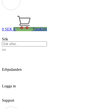
0
SEK
Varukorg
0
Sök
Erbjudanden
Logga in
Support