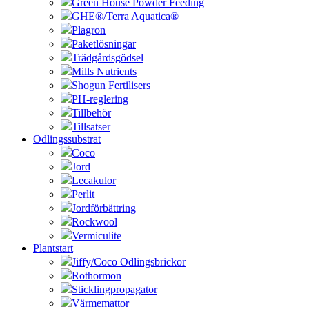
Green House Powder Feeding
GHE®/Terra Aquatica®
Plagron
Paketlösningar
Trädgårdsgödsel
Mills Nutrients
Shogun Fertilisers
PH-reglering
Tillbehör
Tillsatser
Odlingssubstrat
Coco
Jord
Lecakulor
Perlit
Jordförbättring
Rockwool
Vermiculite
Plantstart
Jiffy/Coco Odlingsbrickor
Rothormon
Sticklingpropagator
Värmemattor