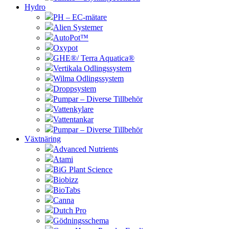
Hydro
PH – EC-mätare
Alien Systemer
AutoPot™
Oxypot
GHE®/ Terra Aquatica®
Vertikala Odlingssystem
Wilma Odlingssystem
Droppsystem
Pumpar – Diverse Tillbehör
Vattenkylare
Vattentankar
Pumpar – Diverse Tillbehör
Växtnäring
Advanced Nutrients
Atami
BiG Plant Science
Biobizz
BioTabs
Canna
Dutch Pro
Gödningsschema