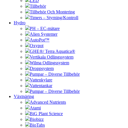
LED
Tillbehör
Tillbehör Och Montering
Timers – Styrning/Kontroll
Hydro
PH – EC-mätare
Alien Systemer
AutoPot™
Oxypot
GHE®/ Terra Aquatica®
Vertikala Odlingssystem
Wilma Odlingssystem
Droppsystem
Pumpar – Diverse Tillbehör
Vattenkylare
Vattentankar
Pumpar – Diverse Tillbehör
Växtnäring
Advanced Nutrients
Atami
BiG Plant Science
Biobizz
BioTabs