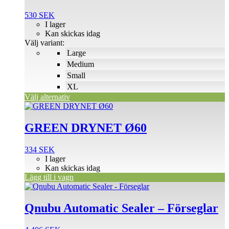
varianter.
De
530
SEK
olika
I lager
alternativen
Kan skickas idag
kan
Välj variant:
väljas
Large
på
Medium
produktsidan
Small
XL
Välj alternativ
GREEN DRYNET Ø60
334
SEK
I lager
Kan skickas idag
Lägg till i vagn
Qnubu Automatic Sealer – Förseglar