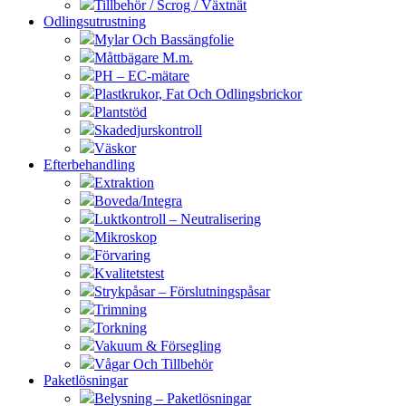
Tillbehör / Scrog / Växtnät
Odlingsutrustning
Mylar Och Bassängfolie
Måttbägare M.m.
PH – EC-mätare
Plastkrukor, Fat Och Odlingsbrickor
Plantstöd
Skadedjurskontroll
Väskor
Efterbehandling
Extraktion
Boveda/Integra
Luktkontroll – Neutralisering
Mikroskop
Förvaring
Kvalitetstest
Strykpåsar – Förslutningspåsar
Trimning
Torkning
Vakuum & Försegling
Vågar Och Tillbehör
Paketlösningar
Belysning – Paketlösningar