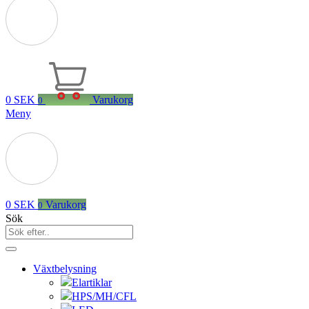
0
SEK
Varukorg
0
Meny
0
SEK
Varukorg
0
Sök
Växtbelysning
Elartiklar
HPS/MH/CFL