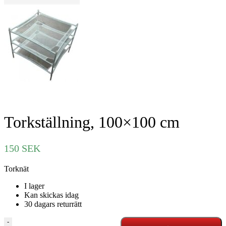
Torkställning, 100×100 cm
150
SEK
Torknät
I lager
Kan skickas idag
30 dagars returrätt
Torkställning,
-