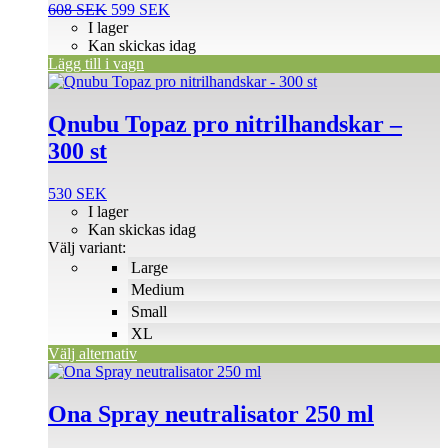
Det
Det
608
SEK
599
SEK
ursprungliga
nuvarande
I lager
priset
priset
Kan skickas idag
var:
är:
Lägg till i vagn
Den
608 SEK.
599 SEK.
här
produkten
Qnubu Topaz pro nitrilhandskar –
har
300 st
flera
varianter.
De
530
SEK
olika
I lager
alternativen
Kan skickas idag
kan
Välj variant:
väljas
Large
på
Medium
produktsidan
Small
XL
Välj alternativ
Ona Spray neutralisator 250 ml