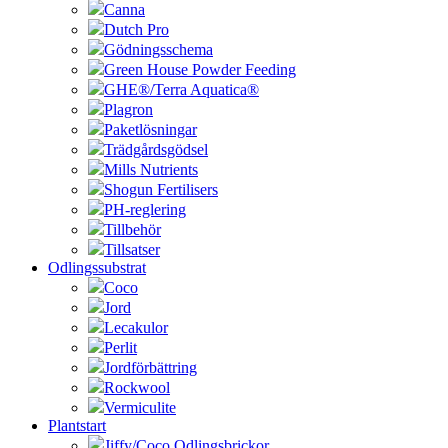
Canna
Dutch Pro
Gödningsschema
Green House Powder Feeding
GHE®/Terra Aquatica®
Plagron
Paketlösningar
Trädgårdsgödsel
Mills Nutrients
Shogun Fertilisers
PH-reglering
Tillbehör
Tillsatser
Odlingssubstrat
Coco
Jord
Lecakulor
Perlit
Jordförbättring
Rockwool
Vermiculite
Plantstart
Jiffy/Coco Odlingsbrickor