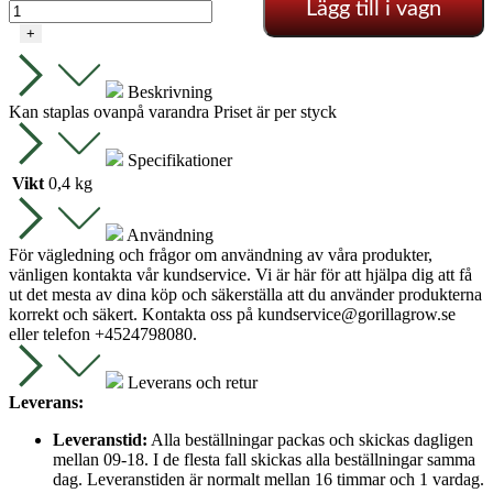
Lägg till i vagn
100x100
cm
+
mängd
Beskrivning
Kan staplas ovanpå varandra Priset är per styck
Specifikationer
Vikt
0,4 kg
Användning
För vägledning och frågor om användning av våra produkter,
vänligen kontakta vår kundservice. Vi är här för att hjälpa dig att få
ut det mesta av dina köp och säkerställa att du använder produkterna
korrekt och säkert. Kontakta oss på
kundservice@gorillagrow.se
eller telefon +4524798080.
Leverans och retur
Leverans:
Leveranstid:
Alla beställningar packas och skickas dagligen
mellan 09-18. I de flesta fall skickas alla beställningar samma
dag. Leveranstiden är normalt mellan 16 timmar och 1 vardag.