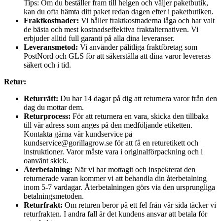
Tips: Om du beställer fram till helgen och väljer paketbutik,
kan du ofta hämta ditt paket redan dagen efter i paketbutiken.
Fraktkostnader:
Vi håller fraktkostnaderna låga och har valt
de bästa och mest kostnadseffektiva fraktalternativen. Vi
erbjuder alltid full garanti på alla dina leveranser.
Leveransmetod:
Vi använder pålitliga fraktföretag som
PostNord och GLS för att säkerställa att dina varor levereras
säkert och i tid.
Retur:
Returrätt:
Du har 14 dagar på dig att returnera varor från den
dag du mottar dem.
Returprocess:
För att returnera en vara, skicka den tillbaka
till vår adress som anges på den medföljande etiketten.
Kontakta gärna vår kundservice på
kundservice@gorillagrow.se för att få en returetikett och
instruktioner. Varor måste vara i originalförpackning och i
oanvänt skick.
Återbetalning:
När vi har mottagit och inspekterat den
returnerade varan kommer vi att behandla din återbetalning
inom 5-7 vardagar. Återbetalningen görs via den ursprungliga
betalningsmetoden.
Returfrakt:
Om returen beror på ett fel från vår sida täcker vi
returfrakten. I andra fall är det kundens ansvar att betala för