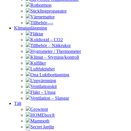
Rothormon
Sticklingpropagator
Värmemattor
Tillbehör—-
Klimatanläggning
Fläktar
Koldioxid – CO2
Tillbehör – Nätkrukor
Hygrometer / Thermometer
Klimat – Styrning/kontroll
Kulfilter
Luftfuktighet
Ona Luktborttagning
Uppvärmning
Ventilationskit
Fläkt – Utsug
Ventilation – Slangar
Tält
Growtent
HOMEbox®
Mammoth
Secret Jardin