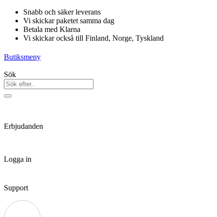
Hoppa
Snabb och säker leverans
till
Vi skickar paketet samma dag
innehåll
Betala med Klarna
Vi skickar också till Finland, Norge, Tyskland
Butiksmeny
Sök
Erbjudanden
Logga in
Support