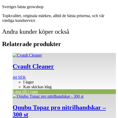
Sveriges bästa growshop
Topkvalitet, originala märken, alltid de bästa priserna, och vår
vänliga kundservice
Andra kunder köper också
Relaterade produkter
Cvault Cleaner
44
SEK
I lager
Kan skickas idag
Lägg till i vagn
Den
här
produkten
Qnubu Topaz pro nitrilhandskar –
har
300 st
flera