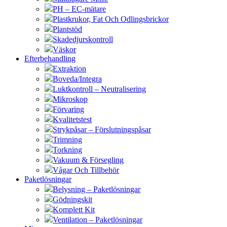
PH – EC-mätare
Plastkrukor, Fat Och Odlingsbrickor
Plantstöd
Skadedjurskontroll
Väskor
Efterbehandling
Extraktion
Boveda/Integra
Luktkontroll – Neutralisering
Mikroskop
Förvaring
Kvalitetstest
Strykpåsar – Förslutningspåsar
Trimning
Torkning
Vakuum & Försegling
Vågar Och Tillbehör
Paketlösningar
Belysning – Paketlösningar
Gödningskit
Komplett Kit
Ventilation – Paketlösningar