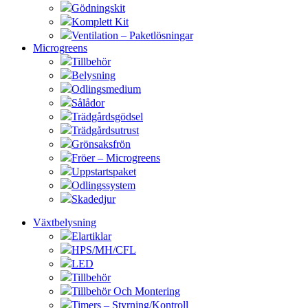
Gödningskit
Komplett Kit
Ventilation – Paketlösningar
Microgreens
Tillbehör
Belysning
Odlingsmedium
Sålådor
Trädgårdsgödsel
Trädgårdsutrust
Grönsaksfrön
Fröer – Microgreens
Uppstartspaket
Odlingssystem
Skadedjur
Växtbelysning
Elartiklar
HPS/MH/CFL
LED
Tillbehör
Tillbehör Och Montering
Timers – Styrning/Kontroll