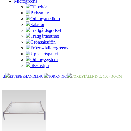
Microgreens
Tillbehör
Belysning
Odlingsmedium
Sålådor
Trädgårdsgödsel
Trädgårdsutrust
Grönsaksfrön
Fröer – Microgreens
Uppstartspaket
Odlingssystem
Skadedjur
EFTERBEHANDLING
TORKNING
TORKSTÄLLNING, 100×100 CM