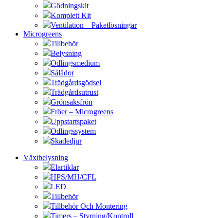
Gödningskit
Komplett Kit
Ventilation – Paketlösningar
Microgreens
Tillbehör
Belysning
Odlingsmedium
Sålådor
Trädgårdsgödsel
Trädgårdsutrust
Grönsaksfrön
Fröer – Microgreens
Uppstartspaket
Odlingssystem
Skadedjur
Växtbelysning
Elartiklar
HPS/MH/CFL
LED
Tillbehör
Tillbehör Och Montering
Timers – Styrning/Kontroll