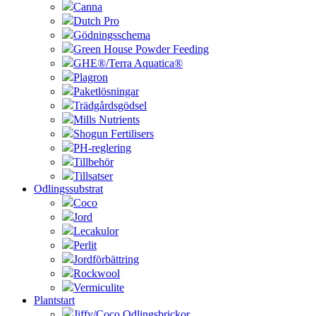
Canna
Dutch Pro
Gödningsschema
Green House Powder Feeding
GHE®/Terra Aquatica®
Plagron
Paketlösningar
Trädgårdsgödsel
Mills Nutrients
Shogun Fertilisers
PH-reglering
Tillbehör
Tillsatser
Odlingssubstrat
Coco
Jord
Lecakulor
Perlit
Jordförbättring
Rockwool
Vermiculite
Plantstart
Jiffy/Coco Odlingsbrickor