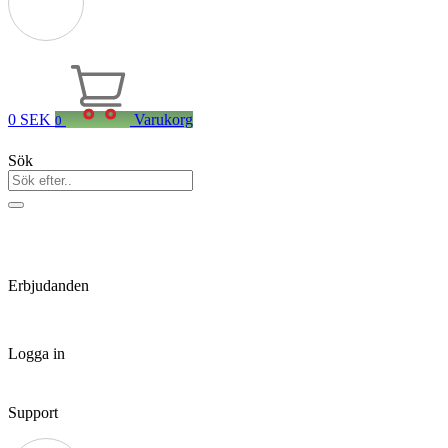
0
SEK
Varukorg
0
Sök
Erbjudanden
Logga in
Support