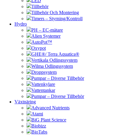
LED
Tillbehör
Tillbehör Och Montering
Timers – Styrning/Kontroll
Hydro
PH – EC-mätare
Alien Systemer
AutoPot™
Oxypot
GHE®/ Terra Aquatica®
Vertikala Odlingssystem
Wilma Odlingssystem
Droppsystem
Pumpar – Diverse Tillbehör
Vattenkylare
Vattentankar
Pumpar – Diverse Tillbehör
Växtnäring
Advanced Nutrients
Atami
BiG Plant Science
Biobizz
BioTabs