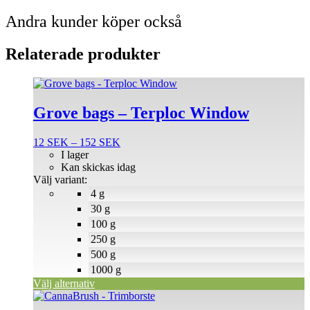
Andra kunder köper också
Relaterade produkter
Den
här
produkten
Grove bags – Terploc Window
har
flera
Prisintervall:
12
SEK
–
152
SEK
varianter.
12 SEK
I lager
De
till
Kan skickas idag
olika
152 SEK
Välj variant:
alternativen
4 g
kan
väljas
30 g
på
100 g
produktsidan
250 g
500 g
1000 g
Välj alternativ