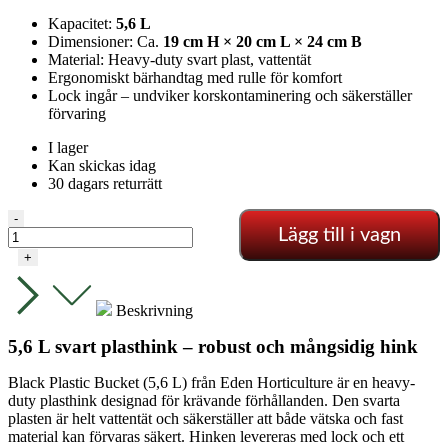
Kapacitet:
5,6 L
Dimensioner: Ca.
19 cm H × 20 cm L × 24 cm B
Material: Heavy-duty svart plast, vattentät
Ergonomiskt bärhandtag med rulle för komfort
Lock ingår – undviker korskontaminering och säkerställer
förvaring
I lager
Kan skickas idag
30 dagars returrätt
Hink
-
Lägg till i vagn
5,6
L
+
–
svart
inkl.
Beskrivning
lock
mängd
5,6 L svart plasthink – robust och mångsidig hink
Black Plastic Bucket (5,6 L) från Eden Horticulture är en heavy-
duty plasthink designad för krävande förhållanden. Den svarta
plasten är helt vattentät och säkerställer att både vätska och fast
material kan förvaras säkert. Hinken levereras med lock och ett