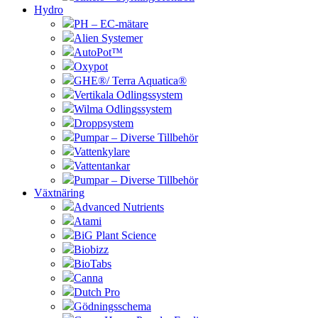
Hydro
PH – EC-mätare
Alien Systemer
AutoPot™
Oxypot
GHE®/ Terra Aquatica®
Vertikala Odlingssystem
Wilma Odlingssystem
Droppsystem
Pumpar – Diverse Tillbehör
Vattenkylare
Vattentankar
Pumpar – Diverse Tillbehör
Växtnäring
Advanced Nutrients
Atami
BiG Plant Science
Biobizz
BioTabs
Canna
Dutch Pro
Gödningsschema