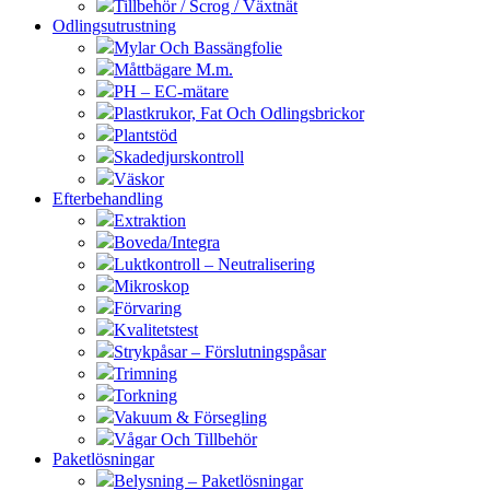
Tillbehör / Scrog / Växtnät
Odlingsutrustning
Mylar Och Bassängfolie
Måttbägare M.m.
PH – EC-mätare
Plastkrukor, Fat Och Odlingsbrickor
Plantstöd
Skadedjurskontroll
Väskor
Efterbehandling
Extraktion
Boveda/Integra
Luktkontroll – Neutralisering
Mikroskop
Förvaring
Kvalitetstest
Strykpåsar – Förslutningspåsar
Trimning
Torkning
Vakuum & Försegling
Vågar Och Tillbehör
Paketlösningar
Belysning – Paketlösningar