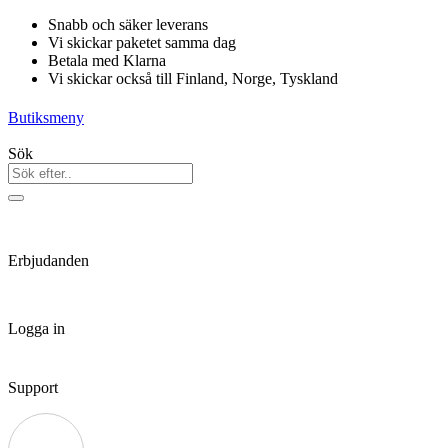
Hoppa
Snabb och säker leverans
till
Vi skickar paketet samma dag
innehåll
Betala med Klarna
Vi skickar också till Finland, Norge, Tyskland
Butiksmeny
Sök
Erbjudanden
Logga in
Support