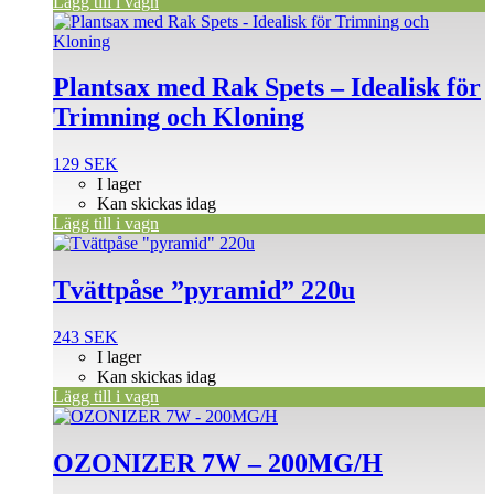
Lägg till i vagn
Plantsax med Rak Spets – Idealisk för
Trimning och Kloning
129
SEK
I lager
Kan skickas idag
Lägg till i vagn
Tvättpåse ”pyramid” 220u
243
SEK
I lager
Kan skickas idag
Lägg till i vagn
OZONIZER 7W – 200MG/H