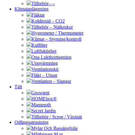
Tillbehör—-
Klimatanläggning
Fläktar
Koldioxid – CO2
Tillbehör – Nätkrukor
Hygrometer / Thermometer
Klimat – Styrning/kontroll
Kulfilter
Luftfuktighet
Ona Luktborttagning
Uppvärmning
Ventilationskit
Fläkt – Utsug
Ventilation – Slangar
Tält
Growtent
HOMEbox®
Mammoth
Secret Jardin
Tillbehör / Scrog / Växtnät
Odlingsutrustning
Mylar Och Bassängfolie
Måttbägare M.m.