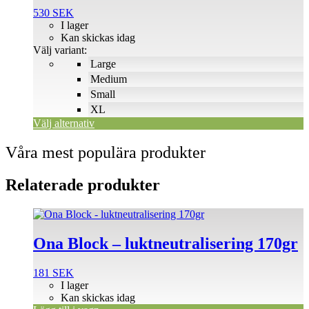
De
530
SEK
olika
I lager
alternativen
Kan skickas idag
kan
Välj variant:
väljas
Large
på
Medium
produktsidan
Small
XL
Välj alternativ
Våra mest populära produkter
Relaterade produkter
Ona Block – luktneutralisering 170gr
181
SEK
I lager
Kan skickas idag