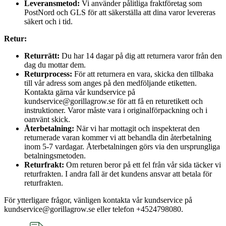
Leveransmetod:
Vi använder pålitliga fraktföretag som
PostNord och GLS för att säkerställa att dina varor levereras
säkert och i tid.
Retur:
Returrätt:
Du har 14 dagar på dig att returnera varor från den
dag du mottar dem.
Returprocess:
För att returnera en vara, skicka den tillbaka
till vår adress som anges på den medföljande etiketten.
Kontakta gärna vår kundservice på
kundservice@gorillagrow.se för att få en returetikett och
instruktioner. Varor måste vara i originalförpackning och i
oanvänt skick.
Återbetalning:
När vi har mottagit och inspekterat den
returnerade varan kommer vi att behandla din återbetalning
inom 5-7 vardagar. Återbetalningen görs via den ursprungliga
betalningsmetoden.
Returfrakt:
Om returen beror på ett fel från vår sida täcker vi
returfrakten. I andra fall är det kundens ansvar att betala för
returfrakten.
För ytterligare frågor, vänligen kontakta vår kundservice på
kundservice@gorillagrow.se eller telefon +4524798080.