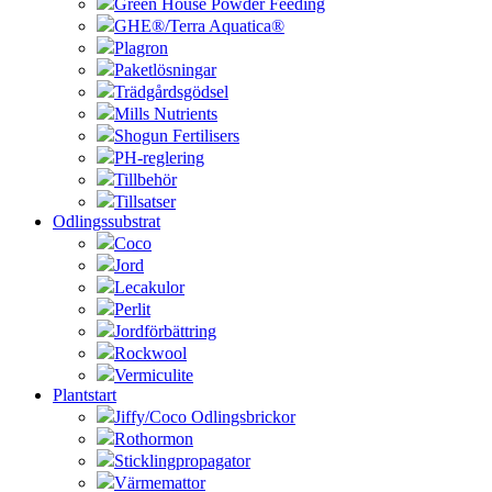
Green House Powder Feeding
GHE®/Terra Aquatica®
Plagron
Paketlösningar
Trädgårdsgödsel
Mills Nutrients
Shogun Fertilisers
PH-reglering
Tillbehör
Tillsatser
Odlingssubstrat
Coco
Jord
Lecakulor
Perlit
Jordförbättring
Rockwool
Vermiculite
Plantstart
Jiffy/Coco Odlingsbrickor
Rothormon
Sticklingpropagator
Värmemattor