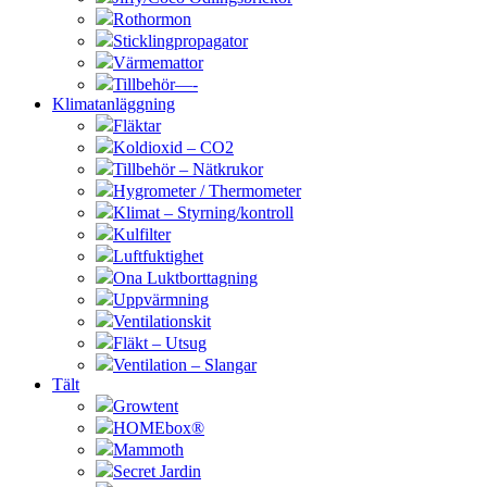
Rothormon
Sticklingpropagator
Värmemattor
Tillbehör—-
Klimatanläggning
Fläktar
Koldioxid – CO2
Tillbehör – Nätkrukor
Hygrometer / Thermometer
Klimat – Styrning/kontroll
Kulfilter
Luftfuktighet
Ona Luktborttagning
Uppvärmning
Ventilationskit
Fläkt – Utsug
Ventilation – Slangar
Tält
Growtent
HOMEbox®
Mammoth
Secret Jardin