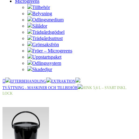
Microgreens
Tillbehör
Belysning
Odlingsmedium
Sålådor
Trädgårdsgödsel
Trädgårdsutrust
Grönsaksfrön
Fröer – Microgreens
Uppstartspaket
Odlingssystem
Skadedjur
EFTERBEHANDLING
EXTRAKTION
TVÄTTNING - MASKINER OCH TILLBEHÖR
HINK 5,6 L – SVART INKL.
LOCK