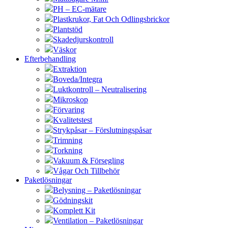
PH – EC-mätare
Plastkrukor, Fat Och Odlingsbrickor
Plantstöd
Skadedjurskontroll
Väskor
Efterbehandling
Extraktion
Boveda/Integra
Luktkontroll – Neutralisering
Mikroskop
Förvaring
Kvalitetstest
Strykpåsar – Förslutningspåsar
Trimning
Torkning
Vakuum & Försegling
Vågar Och Tillbehör
Paketlösningar
Belysning – Paketlösningar
Gödningskit
Komplett Kit
Ventilation – Paketlösningar