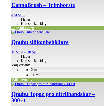
CannaBrush – Trimborste
424
SEK
I lager
Kan skickas idag
Lägg till i vagn
Den
här
produkten
Qnubu silikonbehållare
har
flera
Prisintervall:
15
SEK
–
38
SEK
varianter.
15 SEK
I lager
De
till
Kan skickas idag
olika
38 SEK
Välj variant:
alternativen
2 ml
kan
väljas
11 ml
på
Välj alternativ
produktsidan
Den
här
produkten
Qnubu Topaz pro nitrilhandskar –
har
300 st
flera
varianter.