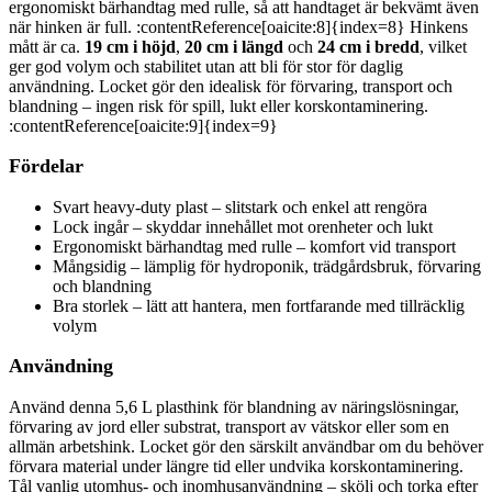
ergonomiskt bärhandtag med rulle, så att handtaget är bekvämt även
när hinken är full. :contentReference[oaicite:8]{index=8} Hinkens
mått är ca.
19 cm i höjd
,
20 cm i längd
och
24 cm i bredd
, vilket
ger god volym och stabilitet utan att bli för stor för daglig
användning. Locket gör den idealisk för förvaring, transport och
blandning – ingen risk för spill, lukt eller korskontaminering.
:contentReference[oaicite:9]{index=9}
Fördelar
Svart heavy-duty plast – slitstark och enkel att rengöra
Lock ingår – skyddar innehållet mot orenheter och lukt
Ergonomiskt bärhandtag med rulle – komfort vid transport
Mångsidig – lämplig för hydroponik, trädgårdsbruk, förvaring
och blandning
Bra storlek – lätt att hantera, men fortfarande med tillräcklig
volym
Användning
Använd denna 5,6 L plasthink för blandning av näringslösningar,
förvaring av jord eller substrat, transport av vätskor eller som en
allmän arbetshink. Locket gör den särskilt användbar om du behöver
förvara material under längre tid eller undvika korskontaminering.
Tål vanlig utomhus- och inomhusanvändning – skölj och torka efter