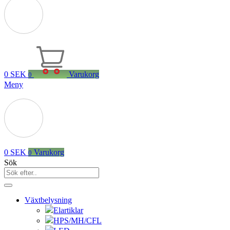
0
SEK
Varukorg
0
Meny
0
SEK
Varukorg
0
Sök
Växtbelysning
Elartiklar
HPS/MH/CFL