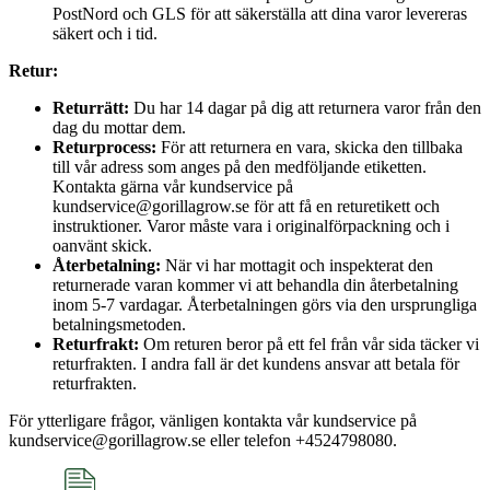
PostNord och GLS för att säkerställa att dina varor levereras
säkert och i tid.
Retur:
Returrätt:
Du har 14 dagar på dig att returnera varor från den
dag du mottar dem.
Returprocess:
För att returnera en vara, skicka den tillbaka
till vår adress som anges på den medföljande etiketten.
Kontakta gärna vår kundservice på
kundservice@gorillagrow.se för att få en returetikett och
instruktioner. Varor måste vara i originalförpackning och i
oanvänt skick.
Återbetalning:
När vi har mottagit och inspekterat den
returnerade varan kommer vi att behandla din återbetalning
inom 5-7 vardagar. Återbetalningen görs via den ursprungliga
betalningsmetoden.
Returfrakt:
Om returen beror på ett fel från vår sida täcker vi
returfrakten. I andra fall är det kundens ansvar att betala för
returfrakten.
För ytterligare frågor, vänligen kontakta vår kundservice på
kundservice@gorillagrow.se eller telefon +4524798080.