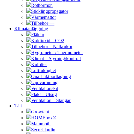
Rothormon
Sticklingpropagator
Värmemattor
Tillbehör—-
Klimatanläggning
Fläktar
Koldioxid – CO2
Tillbehör – Nätkrukor
Hygrometer / Thermometer
Klimat – Styrning/kontroll
Kulfilter
Luftfuktighet
Ona Luktborttagning
Uppvärmning
Ventilationskit
Fläkt – Utsug
Ventilation – Slangar
Tält
Growtent
HOMEbox®
Mammoth
Secret Jardin