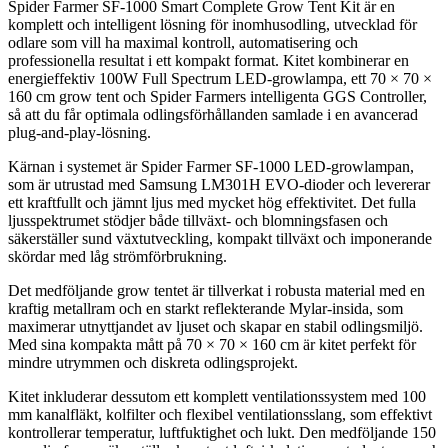
Spider Farmer SF-1000 Smart Complete Grow Tent Kit är en
komplett och intelligent lösning för inomhusodling, utvecklad för
odlare som vill ha maximal kontroll, automatisering och
professionella resultat i ett kompakt format. Kitet kombinerar en
energieffektiv 100W Full Spectrum LED-growlampa, ett 70 × 70 ×
160 cm grow tent och Spider Farmers intelligenta GGS Controller,
så att du får optimala odlingsförhållanden samlade i en avancerad
plug-and-play-lösning.
Kärnan i systemet är Spider Farmer SF-1000 LED-growlampan,
som är utrustad med Samsung LM301H EVO-dioder och levererar
ett kraftfullt och jämnt ljus med mycket hög effektivitet. Det fulla
ljusspektrumet stödjer både tillväxt- och blomningsfasen och
säkerställer sund växtutveckling, kompakt tillväxt och imponerande
skördar med låg strömförbrukning.
Det medföljande grow tentet är tillverkat i robusta material med en
kraftig metallram och en starkt reflekterande Mylar-insida, som
maximerar utnyttjandet av ljuset och skapar en stabil odlingsmiljö.
Med sina kompakta mått på 70 × 70 × 160 cm är kitet perfekt för
mindre utrymmen och diskreta odlingsprojekt.
Kitet inkluderar dessutom ett komplett ventilationssystem med 100
mm kanalfläkt, kolfilter och flexibel ventilationsslang, som effektivt
kontrollerar temperatur, luftfuktighet och lukt. Den medföljande 150