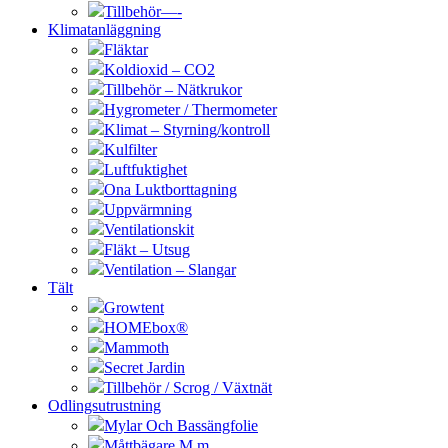
Tillbehör—-
Klimatanläggning
Fläktar
Koldioxid – CO2
Tillbehör – Nätkrukor
Hygrometer / Thermometer
Klimat – Styrning/kontroll
Kulfilter
Luftfuktighet
Ona Luktborttagning
Uppvärmning
Ventilationskit
Fläkt – Utsug
Ventilation – Slangar
Tält
Growtent
HOMEbox®
Mammoth
Secret Jardin
Tillbehör / Scrog / Växtnät
Odlingsutrustning
Mylar Och Bassängfolie
Måttbägare M.m.