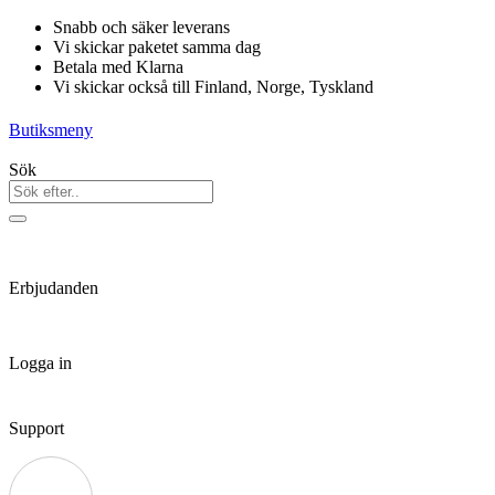
Hoppa
Snabb och säker leverans
till
Vi skickar paketet samma dag
innehåll
Betala med Klarna
Vi skickar också till Finland, Norge, Tyskland
Butiksmeny
Sök
Erbjudanden
Logga in
Support