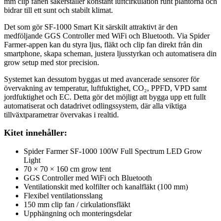
mm clip fanen säkerställer konstant luftcirkulation runt plantorna och
bidrar till ett sunt och stabilt klimat.
Det som gör SF-1000 Smart Kit särskilt attraktivt är den
medföljande GGS Controller med WiFi och Bluetooth. Via Spider
Farmer-appen kan du styra ljus, fläkt och clip fan direkt från din
smartphone, skapa scheman, justera ljusstyrkan och automatisera din
grow setup med stor precision.
Systemet kan dessutom byggas ut med avancerade sensorer för
övervakning av temperatur, luftfuktighet, CO₂, PPFD, VPD samt
jordfuktighet och EC. Detta gör det möjligt att bygga upp ett fullt
automatiserat och datadrivet odlingssystem, där alla viktiga
tillväxtparametrar övervakas i realtid.
Kitet innehåller:
Spider Farmer SF-1000 100W Full Spectrum LED Grow
Light
70 × 70 × 160 cm grow tent
GGS Controller med WiFi och Bluetooth
Ventilationskit med kolfilter och kanalfläkt (100 mm)
Flexibel ventilationsslang
150 mm clip fan / cirkulationsfläkt
Upphängning och monteringsdelar