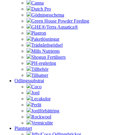
Canna
Dutch Pro
Gödningsschema
Green House Powder Feeding
GHE®/Terra Aquatica®
Plagron
Paketlösningar
Trädgårdsgödsel
Mills Nutrients
Shogun Fertilisers
PH-reglering
Tillbehör
Tillsatser
Odlingssubstrat
Coco
Jord
Lecakulor
Perlit
Jordförbättring
Rockwool
Vermiculite
Plantstart
Jiffy/Coco Odlingsbrickor