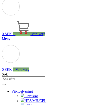
0
SEK
Varukorg
0
Meny
0
SEK
Varukorg
0
Sök
Växtbelysning
Elartiklar
HPS/MH/CFL