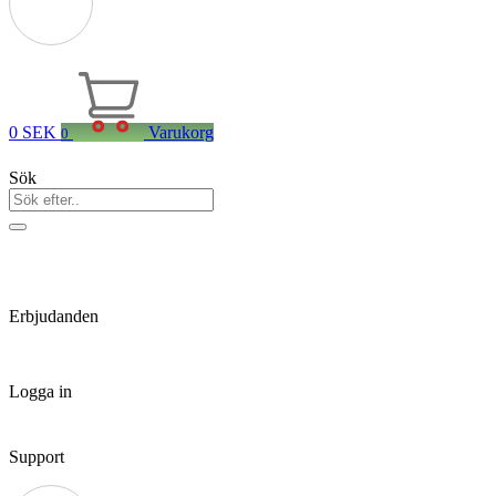
0
SEK
Varukorg
0
Sök
Erbjudanden
Logga in
Support