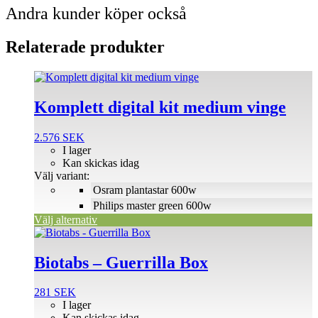
Andra kunder köper också
Relaterade produkter
Den
här
produkten
Komplett digital kit medium vinge
har
flera
2.576
SEK
varianter.
I lager
De
Kan skickas idag
olika
Välj variant:
alternativen
Osram plantastar 600w
kan
väljas
Philips master green 600w
på
Välj alternativ
produktsidan
Biotabs – Guerrilla Box
281
SEK
I lager
Kan skickas idag