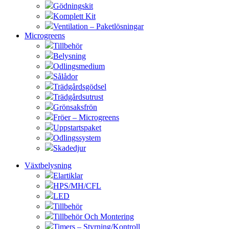
Gödningskit
Komplett Kit
Ventilation – Paketlösningar
Microgreens
Tillbehör
Belysning
Odlingsmedium
Sålådor
Trädgårdsgödsel
Trädgårdsutrust
Grönsaksfrön
Fröer – Microgreens
Uppstartspaket
Odlingssystem
Skadedjur
Växtbelysning
Elartiklar
HPS/MH/CFL
LED
Tillbehör
Tillbehör Och Montering
Timers – Styrning/Kontroll