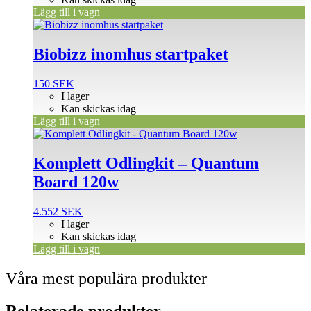
Lägg till i vagn
Biobizz inomhus startpaket
150
SEK
I lager
Kan skickas idag
Lägg till i vagn
Komplett Odlingkit – Quantum
Board 120w
4.552
SEK
I lager
Kan skickas idag
Lägg till i vagn
Våra mest populära produkter
Relaterade produkter