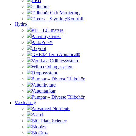
LED
Tillbehör
Tillbehör Och Montering
Timers – Styrning/Kontroll
Hydro
PH – EC-mätare
Alien Systemer
AutoPot™
Oxypot
GHE®/ Terra Aquatica®
Vertikala Odlingssystem
Wilma Odlingssystem
Droppsystem
Pumpar – Diverse Tillbehör
Vattenkylare
Vattentankar
Pumpar – Diverse Tillbehör
Växtnäring
Advanced Nutrients
Atami
BiG Plant Science
Biobizz
BioTabs