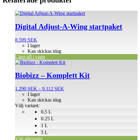
Digital Adjust-A-Wing startpaket
8.599
SEK
I lager
Kan skickas idag
Lägg till i vagn
Den
här
produkten
Biobizz – Komplett Kit
har
flera
Prisintervall:
1.290
SEK
–
9.112
SEK
varianter.
1.290 SEK
I lager
De
till
Kan skickas idag
olika
9.112 SEK
Välj variant:
alternativen
0,5 L
kan
väljas
0.25 L
på
1 L
produktsidan
5 L
Välj alternativ