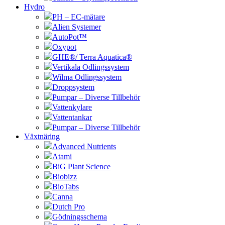
Hydro
PH – EC-mätare
Alien Systemer
AutoPot™
Oxypot
GHE®/ Terra Aquatica®
Vertikala Odlingssystem
Wilma Odlingssystem
Droppsystem
Pumpar – Diverse Tillbehör
Vattenkylare
Vattentankar
Pumpar – Diverse Tillbehör
Växtnäring
Advanced Nutrients
Atami
BiG Plant Science
Biobizz
BioTabs
Canna
Dutch Pro
Gödningsschema