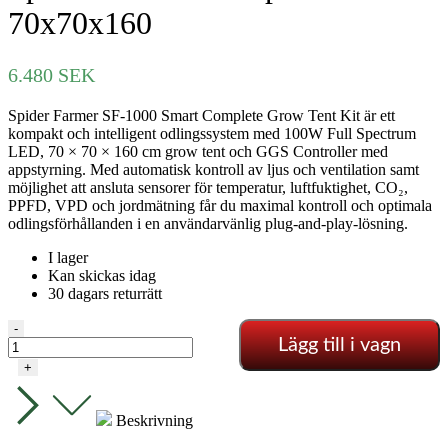
70x70x160
6.480
SEK
Spider Farmer SF-1000 Smart Complete Grow Tent Kit är ett
kompakt och intelligent odlingssystem med 100W Full Spectrum
LED, 70 × 70 × 160 cm grow tent och GGS Controller med
appstyrning. Med automatisk kontroll av ljus och ventilation samt
möjlighet att ansluta sensorer för temperatur, luftfuktighet, CO₂,
PPFD, VPD och jordmätning får du maximal kontroll och optimala
odlingsförhållanden i en användarvänlig plug-and-play-lösning.
I lager
Kan skickas idag
30 dagars returrätt
Spider
-
Lägg till i vagn
Farmer
Komplett
+
Kit
-
70x70x160
Beskrivning
mängd