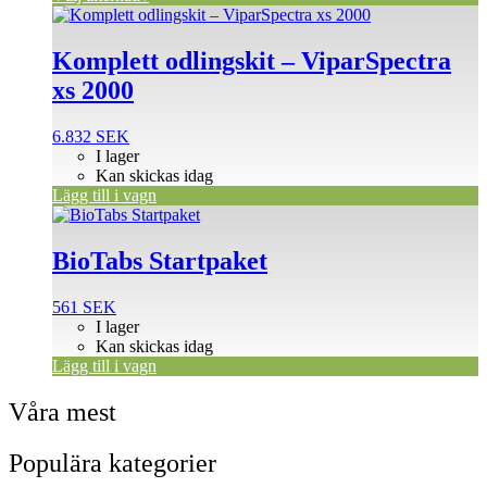
Komplett odlingskit – ViparSpectra
xs 2000
6.832
SEK
I lager
Kan skickas idag
Lägg till i vagn
BioTabs Startpaket
561
SEK
I lager
Kan skickas idag
Lägg till i vagn
Våra mest
Populära kategorier