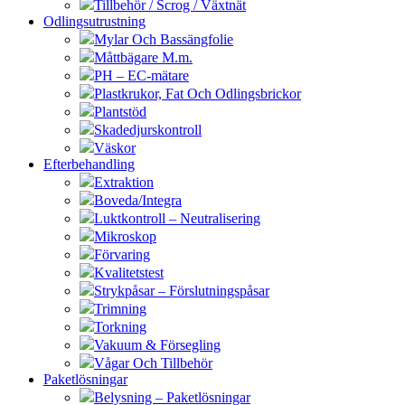
Tillbehör / Scrog / Växtnät
Odlingsutrustning
Mylar Och Bassängfolie
Måttbägare M.m.
PH – EC-mätare
Plastkrukor, Fat Och Odlingsbrickor
Plantstöd
Skadedjurskontroll
Väskor
Efterbehandling
Extraktion
Boveda/Integra
Luktkontroll – Neutralisering
Mikroskop
Förvaring
Kvalitetstest
Strykpåsar – Förslutningspåsar
Trimning
Torkning
Vakuum & Försegling
Vågar Och Tillbehör
Paketlösningar
Belysning – Paketlösningar