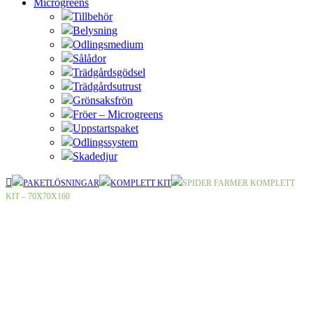
Microgreens
Tillbehör
Belysning
Odlingsmedium
Sålådor
Trädgårdsgödsel
Trädgårdsutrust
Grönsaksfrön
Fröer – Microgreens
Uppstartspaket
Odlingssystem
Skadedjur
PAKETLÖSNINGAR
KOMPLETT KIT
SPIDER FARMER KOMPLETT
KIT – 70X70X160