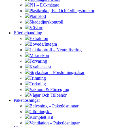
PH – EC-mätare
Plastkrukor, Fat Och Odlingsbrickor
Plantstöd
Skadedjurskontroll
Väskor
Efterbehandling
Extraktion
Boveda/Integra
Luktkontroll – Neutralisering
Mikroskop
Förvaring
Kvalitetstest
Strykpåsar – Förslutningspåsar
Trimning
Torkning
Vakuum & Försegling
Vågar Och Tillbehör
Paketlösningar
Belysning – Paketlösningar
Gödningskit
Komplett Kit
Ventilation – Paketlösningar