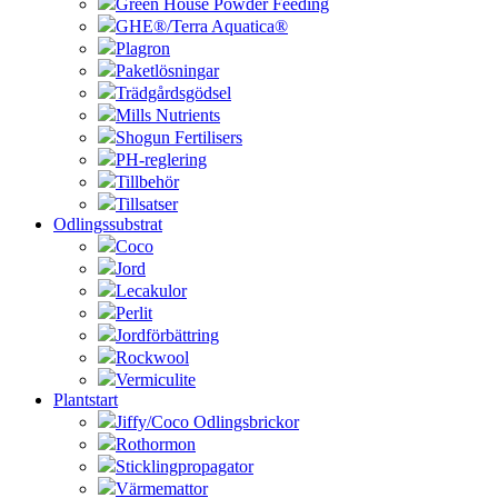
Green House Powder Feeding
GHE®/Terra Aquatica®
Plagron
Paketlösningar
Trädgårdsgödsel
Mills Nutrients
Shogun Fertilisers
PH-reglering
Tillbehör
Tillsatser
Odlingssubstrat
Coco
Jord
Lecakulor
Perlit
Jordförbättring
Rockwool
Vermiculite
Plantstart
Jiffy/Coco Odlingsbrickor
Rothormon
Sticklingpropagator
Värmemattor