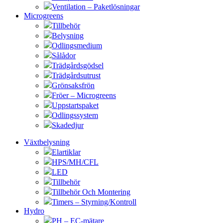
Ventilation – Paketlösningar
Microgreens
Tillbehör
Belysning
Odlingsmedium
Sålådor
Trädgårdsgödsel
Trädgårdsutrust
Grönsaksfrön
Fröer – Microgreens
Uppstartspaket
Odlingssystem
Skadedjur
Växtbelysning
Elartiklar
HPS/MH/CFL
LED
Tillbehör
Tillbehör Och Montering
Timers – Styrning/Kontroll
Hydro
PH – EC-mätare