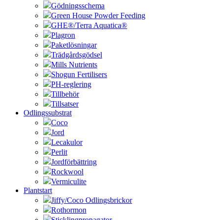
Gödningsschema
Green House Powder Feeding
GHE®/Terra Aquatica®
Plagron
Paketlösningar
Trädgårdsgödsel
Mills Nutrients
Shogun Fertilisers
PH-reglering
Tillbehör
Tillsatser
Odlingssubstrat
Coco
Jord
Lecakulor
Perlit
Jordförbättring
Rockwool
Vermiculite
Plantstart
Jiffy/Coco Odlingsbrickor
Rothormon
Sticklingpropagator