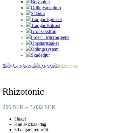
Belysning
Odlingsmedium
Sålådor
Trädgårdsgödsel
Trädgårdsutrust
Grönsaksfrön
Fröer – Microgreens
Uppstartspaket
Odlingssystem
Skadedjur
VÄXTNÄRING
CANNA
RHIZOTONIC
Rhizotonic
Prisintervall:
266
SEK
–
3.032
SEK
266 SEK
I lager
till
Kan skickas idag
3.032 SEK
30 dagars returrätt