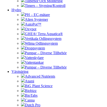
Tillbehör Och Montering
Timers – Styrning/Kontroll
Hydro
PH – EC-mätare
Alien Systemer
AutoPot™
Oxypot
GHE®/ Terra Aquatica®
Vertikala Odlingssystem
Wilma Odlingssystem
Droppsystem
Pumpar – Diverse Tillbehör
Vattenkylare
Vattentankar
Pumpar – Diverse Tillbehör
Växtnäring
Advanced Nutrients
Atami
BiG Plant Science
Biobizz
BioTabs
Canna
Dutch Pro