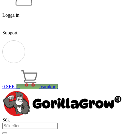
Logga in
Support
0
SEK
Varukorg
0
Sök