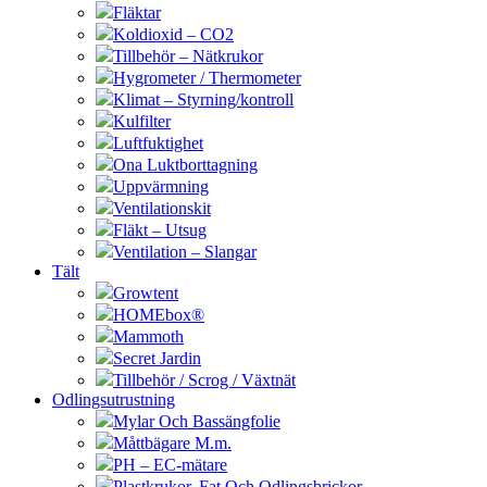
Fläktar
Koldioxid – CO2
Tillbehör – Nätkrukor
Hygrometer / Thermometer
Klimat – Styrning/kontroll
Kulfilter
Luftfuktighet
Ona Luktborttagning
Uppvärmning
Ventilationskit
Fläkt – Utsug
Ventilation – Slangar
Tält
Growtent
HOMEbox®
Mammoth
Secret Jardin
Tillbehör / Scrog / Växtnät
Odlingsutrustning
Mylar Och Bassängfolie
Måttbägare M.m.
PH – EC-mätare
Plastkrukor, Fat Och Odlingsbrickor