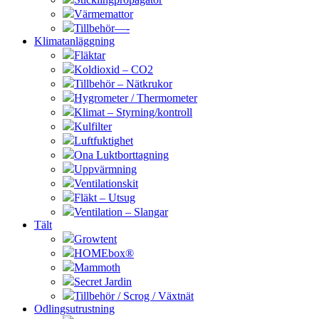
Värmemattor
Tillbehör—-
Klimatanläggning
Fläktar
Koldioxid – CO2
Tillbehör – Nätkrukor
Hygrometer / Thermometer
Klimat – Styrning/kontroll
Kulfilter
Luftfuktighet
Ona Luktborttagning
Uppvärmning
Ventilationskit
Fläkt – Utsug
Ventilation – Slangar
Tält
Growtent
HOMEbox®
Mammoth
Secret Jardin
Tillbehör / Scrog / Växtnät
Odlingsutrustning