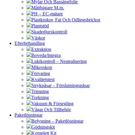
Mylar Och Bassängfolie
Måttbägare M.m.
PH – EC-mätare
Plastkrukor, Fat Och Odlingsbrickor
Plantstöd
Skadedjurskontroll
Väskor
Efterbehandling
Extraktion
Boveda/Integra
Luktkontroll – Neutralisering
Mikroskop
Förvaring
Kvalitetstest
Strykpåsar – Förslutningspåsar
Trimning
Torkning
Vakuum & Försegling
Vågar Och Tillbehör
Paketlösningar
Belysning – Paketlösningar
Gödningskit
Komplett Kit