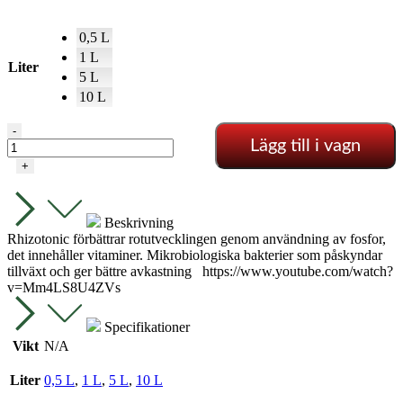
0,5 L
1 L
Liter
5 L
10 L
Rhizotonic
-
Lägg till i vagn
mängd
+
Beskrivning
Rhizotonic förbättrar rotutvecklingen genom användning av fosfor,
det innehåller vitaminer. Mikrobiologiska bakterier som påskyndar
tillväxt och ger bättre avkastning https://www.youtube.com/watch?
v=Mm4LS8U4ZVs
Specifikationer
Vikt
N/A
Liter
0,5 L
,
1 L
,
5 L
,
10 L