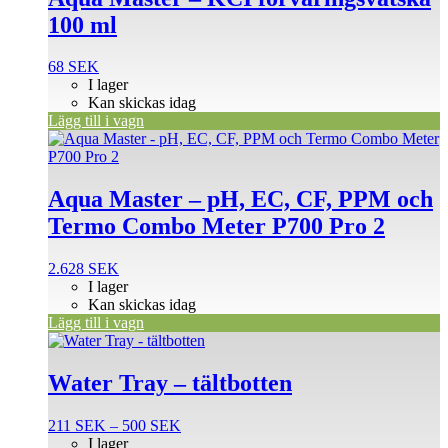
100 ml
68
SEK
I lager
Kan skickas idag
Lägg till i vagn
Aqua Master – pH, EC, CF, PPM och
Termo Combo Meter P700 Pro 2
2.628
SEK
I lager
Kan skickas idag
Lägg till i vagn
Den
här
produkten
Water Tray – tältbotten
har
flera
Prisintervall:
211
SEK
–
500
SEK
varianter.
211 SEK
I lager
De