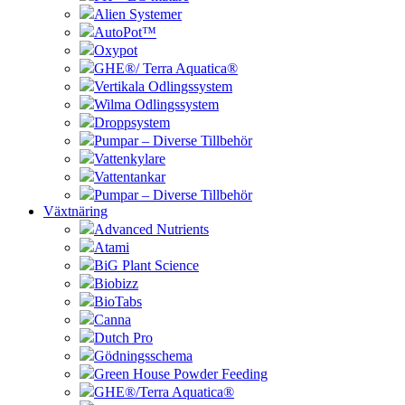
Alien Systemer
AutoPot™
Oxypot
GHE®/ Terra Aquatica®
Vertikala Odlingssystem
Wilma Odlingssystem
Droppsystem
Pumpar – Diverse Tillbehör
Vattenkylare
Vattentankar
Pumpar – Diverse Tillbehör
Växtnäring
Advanced Nutrients
Atami
BiG Plant Science
Biobizz
BioTabs
Canna
Dutch Pro
Gödningsschema
Green House Powder Feeding
GHE®/Terra Aquatica®