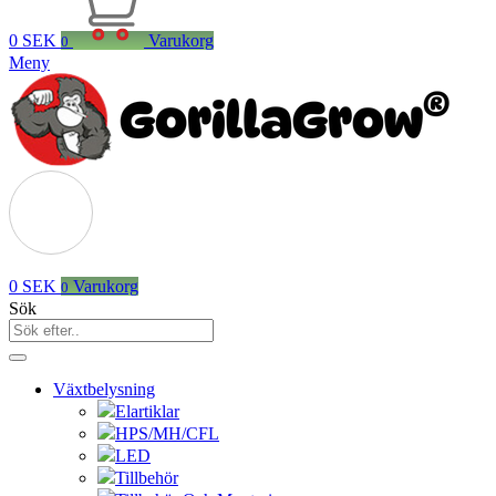
0
SEK
Varukorg
0
Meny
0
SEK
Varukorg
0
Sök
Växtbelysning
Elartiklar
HPS/MH/CFL
LED
Tillbehör