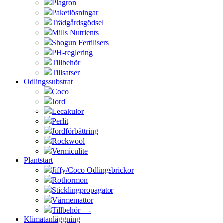
Plagron
Paketlösningar
Trädgårdsgödsel
Mills Nutrients
Shogun Fertilisers
PH-reglering
Tillbehör
Tillsatser
Odlingssubstrat
Coco
Jord
Lecakulor
Perlit
Jordförbättring
Rockwool
Vermiculite
Plantstart
Jiffy/Coco Odlingsbrickor
Rothormon
Sticklingpropagator
Värmemattor
Tillbehör—-
Klimatanläggning