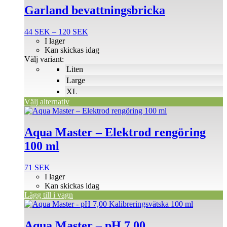
produkten
Garland bevattningsbricka
har
flera
Prisintervall:
44
SEK
–
120
SEK
varianter.
44 SEK
I lager
De
till
Kan skickas idag
olika
120 SEK
Välj variant:
alternativen
Liten
kan
väljas
Large
på
XL
produktsidan
Välj alternativ
Aqua Master – Elektrod rengöring
100 ml
71
SEK
I lager
Kan skickas idag
Lägg till i vagn
Aqua Master – pH 7,00