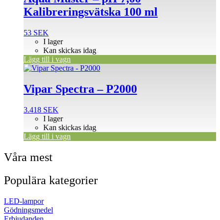
Kalibreringsvätska 100 ml
53
SEK
I lager
Kan skickas idag
Lägg till i vagn
Vipar Spectra – P2000
3.418
SEK
I lager
Kan skickas idag
Lägg till i vagn
Våra mest
Populära kategorier
LED-lampor
Gödningsmedel
Erbjudanden