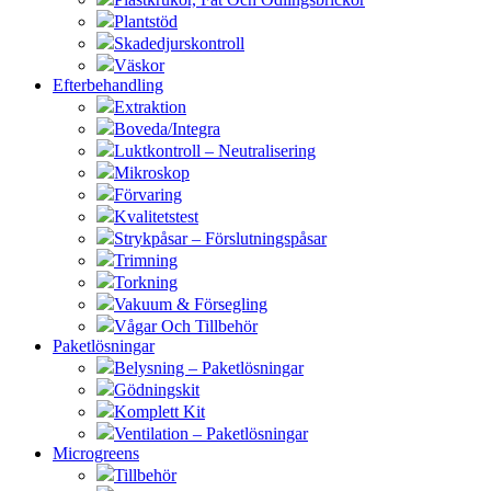
Plantstöd
Skadedjurskontroll
Väskor
Efterbehandling
Extraktion
Boveda/Integra
Luktkontroll – Neutralisering
Mikroskop
Förvaring
Kvalitetstest
Strykpåsar – Förslutningspåsar
Trimning
Torkning
Vakuum & Försegling
Vågar Och Tillbehör
Paketlösningar
Belysning – Paketlösningar
Gödningskit
Komplett Kit
Ventilation – Paketlösningar
Microgreens
Tillbehör