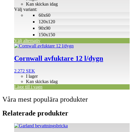
till
Kan skickas idag
olika
500 SEK
Välj variant:
alternativen
60x60
kan
väljas
120x120
på
90x90
produktsidan
150x150
Välj alternativ
Cornwall avfuktare 12 l/dygn
2.272
SEK
I lager
Kan skickas idag
Lägg till i vagn
Våra mest populära produkter
Relaterade produkter
Den
här