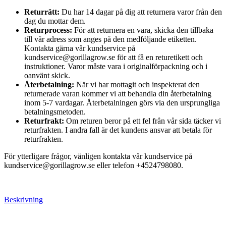
Returrätt:
Du har 14 dagar på dig att returnera varor från den
dag du mottar dem.
Returprocess:
För att returnera en vara, skicka den tillbaka
till vår adress som anges på den medföljande etiketten.
Kontakta gärna vår kundservice på
kundservice@gorillagrow.se för att få en returetikett och
instruktioner. Varor måste vara i originalförpackning och i
oanvänt skick.
Återbetalning:
När vi har mottagit och inspekterat den
returnerade varan kommer vi att behandla din återbetalning
inom 5-7 vardagar. Återbetalningen görs via den ursprungliga
betalningsmetoden.
Returfrakt:
Om returen beror på ett fel från vår sida täcker vi
returfrakten. I andra fall är det kundens ansvar att betala för
returfrakten.
För ytterligare frågor, vänligen kontakta vår kundservice på
kundservice@gorillagrow.se eller telefon +4524798080.
Beskrivning