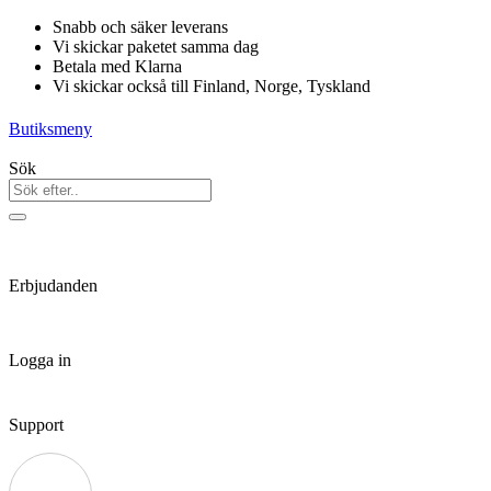
Hoppa
Snabb och säker leverans
till
Vi skickar paketet samma dag
innehåll
Betala med Klarna
Vi skickar också till Finland, Norge, Tyskland
Butiksmeny
Sök
Erbjudanden
Logga in
Support