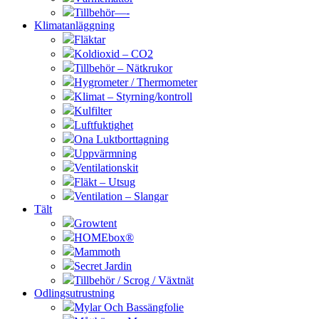
Tillbehör—-
Klimatanläggning
Fläktar
Koldioxid – CO2
Tillbehör – Nätkrukor
Hygrometer / Thermometer
Klimat – Styrning/kontroll
Kulfilter
Luftfuktighet
Ona Luktborttagning
Uppvärmning
Ventilationskit
Fläkt – Utsug
Ventilation – Slangar
Tält
Growtent
HOMEbox®
Mammoth
Secret Jardin
Tillbehör / Scrog / Växtnät
Odlingsutrustning
Mylar Och Bassängfolie