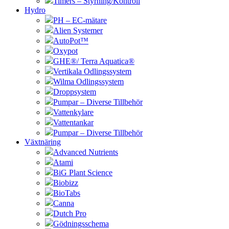
Timers – Styrning/Kontroll
Hydro
PH – EC-mätare
Alien Systemer
AutoPot™
Oxypot
GHE®/ Terra Aquatica®
Vertikala Odlingssystem
Wilma Odlingssystem
Droppsystem
Pumpar – Diverse Tillbehör
Vattenkylare
Vattentankar
Pumpar – Diverse Tillbehör
Växtnäring
Advanced Nutrients
Atami
BiG Plant Science
Biobizz
BioTabs
Canna
Dutch Pro
Gödningsschema