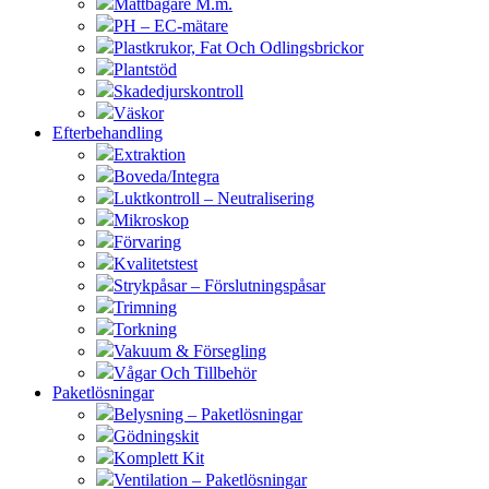
Måttbägare M.m.
PH – EC-mätare
Plastkrukor, Fat Och Odlingsbrickor
Plantstöd
Skadedjurskontroll
Väskor
Efterbehandling
Extraktion
Boveda/Integra
Luktkontroll – Neutralisering
Mikroskop
Förvaring
Kvalitetstest
Strykpåsar – Förslutningspåsar
Trimning
Torkning
Vakuum & Försegling
Vågar Och Tillbehör
Paketlösningar
Belysning – Paketlösningar
Gödningskit
Komplett Kit
Ventilation – Paketlösningar