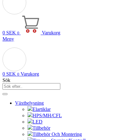
0
SEK
Varukorg
0
Meny
0
SEK
Varukorg
0
Sök
Växtbelysning
Elartiklar
HPS/MH/CFL
LED
Tillbehör
Tillbehör Och Montering