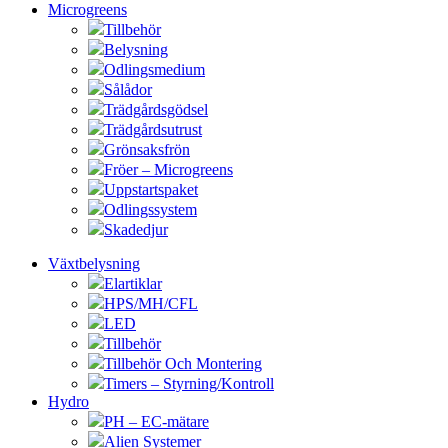
Microgreens
Tillbehör
Belysning
Odlingsmedium
Sålådor
Trädgårdsgödsel
Trädgårdsutrust
Grönsaksfrön
Fröer – Microgreens
Uppstartspaket
Odlingssystem
Skadedjur
Växtbelysning
Elartiklar
HPS/MH/CFL
LED
Tillbehör
Tillbehör Och Montering
Timers – Styrning/Kontroll
Hydro
PH – EC-mätare
Alien Systemer