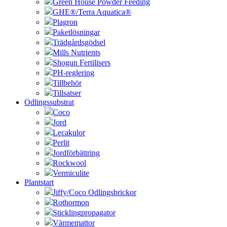
Green House Powder Feeding
GHE®/Terra Aquatica®
Plagron
Paketlösningar
Trädgårdsgödsel
Mills Nutrients
Shogun Fertilisers
PH-reglering
Tillbehör
Tillsatser
Odlingssubstrat
Coco
Jord
Lecakulor
Perlit
Jordförbättring
Rockwool
Vermiculite
Plantstart
Jiffy/Coco Odlingsbrickor
Rothormon
Sticklingpropagator
Värmemattor