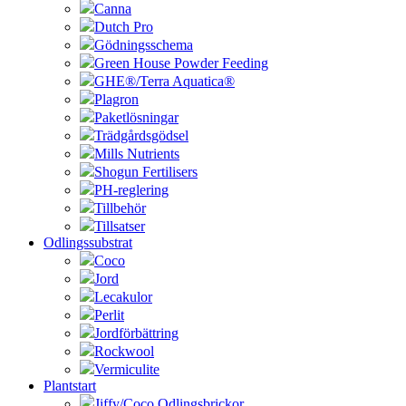
Canna
Dutch Pro
Gödningsschema
Green House Powder Feeding
GHE®/Terra Aquatica®
Plagron
Paketlösningar
Trädgårdsgödsel
Mills Nutrients
Shogun Fertilisers
PH-reglering
Tillbehör
Tillsatser
Odlingssubstrat
Coco
Jord
Lecakulor
Perlit
Jordförbättring
Rockwool
Vermiculite
Plantstart
Jiffy/Coco Odlingsbrickor