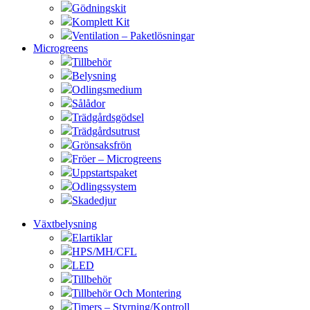
Gödningskit
Komplett Kit
Ventilation – Paketlösningar
Microgreens
Tillbehör
Belysning
Odlingsmedium
Sålådor
Trädgårdsgödsel
Trädgårdsutrust
Grönsaksfrön
Fröer – Microgreens
Uppstartspaket
Odlingssystem
Skadedjur
Växtbelysning
Elartiklar
HPS/MH/CFL
LED
Tillbehör
Tillbehör Och Montering
Timers – Styrning/Kontroll