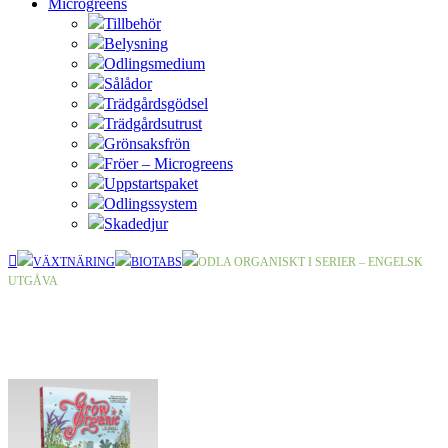
Microgreens
Tillbehör
Belysning
Odlingsmedium
Sålådor
Trädgårdsgödsel
Trädgårdsutrust
Grönsaksfrön
Fröer – Microgreens
Uppstartspaket
Odlingssystem
Skadedjur
VÄXTNÄRING
BIOTABS
ODLA ORGANISKT I SERIER – ENGELSK
UTGÅVA