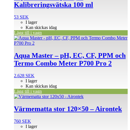
Kalibreringsvätska 100 ml
53
SEK
I lager
Kan skickas idag
Lägg till i vagn
Aqua Master – pH, EC, CF, PPM och
Termo Combo Meter P700 Pro 2
2.628
SEK
I lager
Kan skickas idag
Lägg till i vagn
Värmematta stor 120×50 – Airontek
760
SEK
I lager