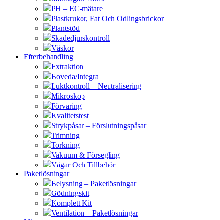
PH – EC-mätare
Plastkrukor, Fat Och Odlingsbrickor
Plantstöd
Skadedjurskontroll
Väskor
Efterbehandling
Extraktion
Boveda/Integra
Luktkontroll – Neutralisering
Mikroskop
Förvaring
Kvalitetstest
Strykpåsar – Förslutningspåsar
Trimning
Torkning
Vakuum & Försegling
Vågar Och Tillbehör
Paketlösningar
Belysning – Paketlösningar
Gödningskit
Komplett Kit
Ventilation – Paketlösningar