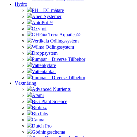
Hydro
PH – EC-mätare
Alien Systemer
AutoPot™
Oxypot
GHE®/ Terra Aquatica®
Vertikala Odlingssystem
Wilma Odlingssystem
Droppsystem
Pumpar – Diverse Tillbehör
Vattenkylare
Vattentankar
Pumpar – Diverse Tillbehör
Växtnäring
Advanced Nutrients
Atami
BiG Plant Science
Biobizz
BioTabs
Canna
Dutch Pro
Gödningsschema