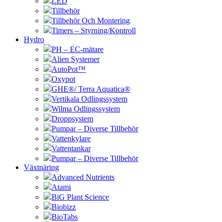
LED
Tillbehör
Tillbehör Och Montering
Timers – Styrning/Kontroll
Hydro
PH – EC-mätare
Alien Systemer
AutoPot™
Oxypot
GHE®/ Terra Aquatica®
Vertikala Odlingssystem
Wilma Odlingssystem
Droppsystem
Pumpar – Diverse Tillbehör
Vattenkylare
Vattentankar
Pumpar – Diverse Tillbehör
Växtnäring
Advanced Nutrients
Atami
BiG Plant Science
Biobizz
BioTabs