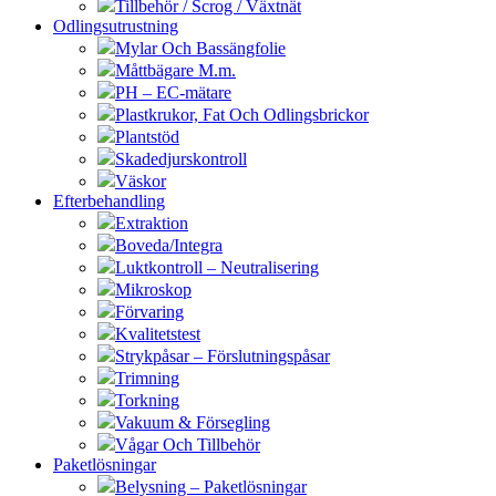
Tillbehör / Scrog / Växtnät
Odlingsutrustning
Mylar Och Bassängfolie
Måttbägare M.m.
PH – EC-mätare
Plastkrukor, Fat Och Odlingsbrickor
Plantstöd
Skadedjurskontroll
Väskor
Efterbehandling
Extraktion
Boveda/Integra
Luktkontroll – Neutralisering
Mikroskop
Förvaring
Kvalitetstest
Strykpåsar – Förslutningspåsar
Trimning
Torkning
Vakuum & Försegling
Vågar Och Tillbehör
Paketlösningar
Belysning – Paketlösningar