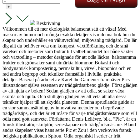
i
+
serier
-
Engelsk
Beskrivning
utgåva
Välkommen till ett mer ekologiskt balanserat sätt att växa! Med
mängd
massor av humor och många exakta detaljer visar denna bok hur du
skapar och underhåller en välutvecklad, miljövänlig trädgård. Du lär
dig allt du behöver veta om kompost, växtförökning och de små
varelser och metoder som bidrar till välbefinnandet för både växter
och växtodling – metoder designade för att odla läckra, hälsosamma
frukter och grönsaker samt utmärkta blommor. Bokashi och
biodynamisk kompostering, permakultur, virvel, bioponics och en
rad andra begrepp och tekniker framställs i livfulla, praktiska
detaljer. Baserat på arbetet av Karel the Gardener framhäver Pics
illustrationer själva essensen av trädgårdsarbete: glädje. Först glädjen
av att njuta av boken! Sedan glädjen av att odla, se saker växa,
skörda och njuta. Och slutligen glädjen av att veta att alla dessa
tekniker hjälper till att skydda planeten. Denna sprudlande guide är
en stor sammansättning av innovativa metoder och beprövade
trädgårdstips, och det är ett måste för varje trädgårdsmästare som vill
odla med gott samvete. Författarna Denis Lelièvre, bl.a. ”Pic”, är en
fransk illustratör, skulptör, serieskapare och trädgårdsmästare. Bland
andra skapelser visas hans serie Pic et Zou i den veckovisa fransk-
belgiska publikationen Spirou. Odla organiskt i serier är fritt