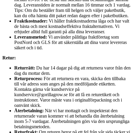
dag. Leveranstiden är normalt mellan 16 timmar och 1 vardag.
Tips: Om du beställer fram till helgen och väljer paketbutik,
kan du ofta hämta ditt paket redan dagen efter i paketbutiken.
Fraktkostnader:
Vi håller fraktkostnaderna låga och har valt
de bästa och mest kostnadseffektiva fraktalternativen. Vi
erbjuder alltid full garanti på alla dina leveranser.
Leveransmetod:
Vi använder pålitliga fraktföretag som
PostNord och GLS för att säkerställa att dina varor levereras
säkert och i tid.
Retur:
Returrätt:
Du har 14 dagar på dig att returnera varor från den
dag du mottar dem.
Returprocess:
För att returnera en vara, skicka den tillbaka
till vår adress som anges på den medföljande etiketten.
Kontakta gärna vår kundservice på
kundservice@gorillagrow.se för att få en returetikett och
instruktioner. Varor måste vara i originalförpackning och i
oanvänt skick.
Återbetalning:
När vi har mottagit och inspekterat den
returnerade varan kommer vi att behandla din återbetalning
inom 5-7 vardagar. Återbetalningen görs via den ursprungliga
betalningsmetoden.
Returfrakt:
Om returen beror på ett fel från vår sida täcker vi