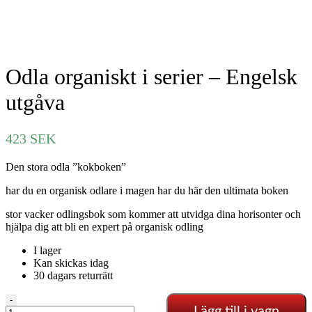
Odla organiskt i serier – Engelsk
utgåva
423
SEK
Den stora odla ”kokboken”
har du en organisk odlare i magen har du här den ultimata boken
stor vacker odlingsbok som kommer att utvidga dina horisonter och
hjälpa dig att bli en expert på organisk odling
I lager
Kan skickas idag
30 dagars returrätt
Odla
-
Lägg till i vagn
organiskt