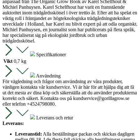
anpassad från The Organic Grow Book av Karel Schelfhout &
Michiel Panhuysen. Karel Schelfhout har varit en framstående
auktoritet inom trädgårdsskötsel i över trettio år. Efter att ha spelat en
viktig roll i främjandet av högteknologiska trädgårdningstekniker
utvecklade i Holland, har Karel nu blivit expert på att odla organiskt.
Michiel Panhuysen, en journalist som har publicerats på flera språk,
har specialiserat sig på ekologiskt jordbruk och urban
trädgårdsskötsel.
Specifikationer
Vikt
0,7 kg
Användning
För vägledning och frågor om användning av våra produkter,
vänligen kontakta vår kundservice. Vi är här för att hjälpa dig att få
ut det mesta av dina köp och säkerställa att du använder produkterna
korrekt och säkert. Kontakta oss på
kundservice@gorillagrow.se
eller telefon +4524798080.
Leverans och retur
Leverans:
Leveranstid:
Alla beställningar packas och skickas dagligen
mellan 09-18. I de flesta fall skickas alla beställningar samma