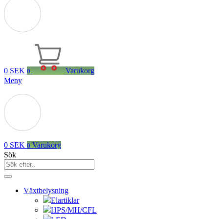
0
SEK
Varukorg
0
Meny
0
SEK
Varukorg
0
Sök
Växtbelysning
Elartiklar
HPS/MH/CFL