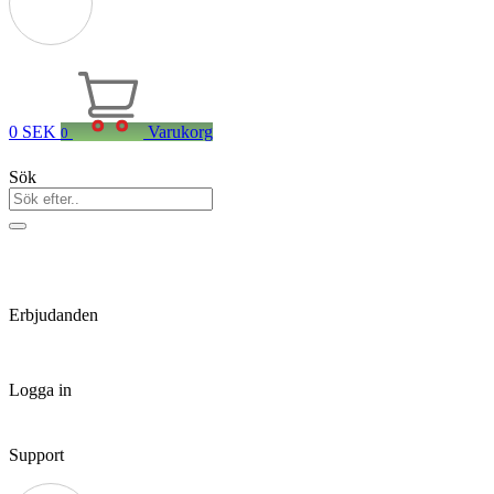
0
SEK
Varukorg
0
Sök
Erbjudanden
Logga in
Support