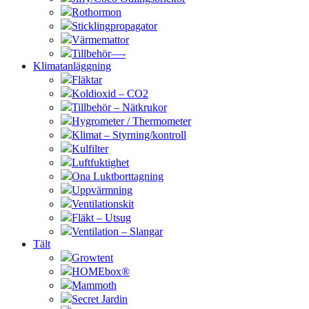
Rothormon
Sticklingpropagator
Värmemattor
Tillbehör—-
Klimatanläggning
Fläktar
Koldioxid – CO2
Tillbehör – Nätkrukor
Hygrometer / Thermometer
Klimat – Styrning/kontroll
Kulfilter
Luftfuktighet
Ona Luktborttagning
Uppvärmning
Ventilationskit
Fläkt – Utsug
Ventilation – Slangar
Tält
Growtent
HOMEbox®
Mammoth
Secret Jardin