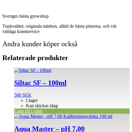
Sveriges bästa growshop
Topkvalitet, originala märken, alltid de bästa priserna, och vår
vänliga kundservice
Andra kunder köper också
Relaterade produkter
Siltac SF – 100ml
500
SEK
I lager
Kan skickas idag
Lägg till i vagn
Aqua Master – pH 7,00