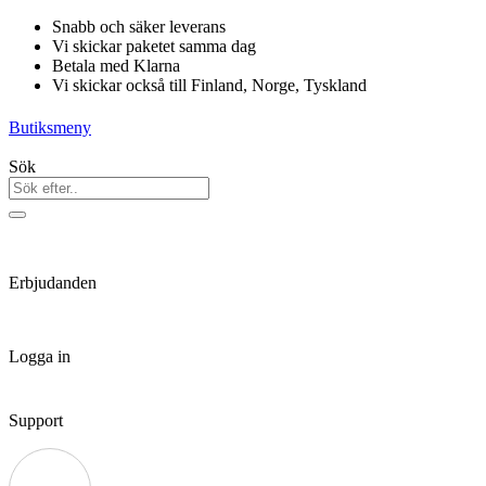
Hoppa
Snabb och säker leverans
till
Vi skickar paketet samma dag
innehåll
Betala med Klarna
Vi skickar också till Finland, Norge, Tyskland
Butiksmeny
Sök
Erbjudanden
Logga in
Support