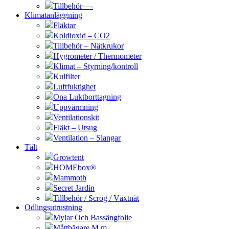
Tillbehör—-
Klimatanläggning
Fläktar
Koldioxid – CO2
Tillbehör – Nätkrukor
Hygrometer / Thermometer
Klimat – Styrning/kontroll
Kulfilter
Luftfuktighet
Ona Luktborttagning
Uppvärmning
Ventilationskit
Fläkt – Utsug
Ventilation – Slangar
Tält
Growtent
HOMEbox®
Mammoth
Secret Jardin
Tillbehör / Scrog / Växtnät
Odlingsutrustning
Mylar Och Bassängfolie
Måttbägare M.m.