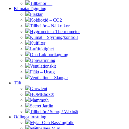
Tillbehör—-
Klimatanläggning
Fläktar
Koldioxid – CO2
Tillbehör – Nätkrukor
Hygrometer / Thermometer
Klimat – Styrning/kontroll
Kulfilter
Luftfuktighet
Ona Luktborttagning
Uppvärmning
Ventilationskit
Fläkt – Utsug
Ventilation – Slangar
Tält
Growtent
HOMEbox®
Mammoth
Secret Jardin
Tillbehör / Scrog / Växtnät
Odlingsutrustning
Mylar Och Bassängfolie
Måttbägare M.m.