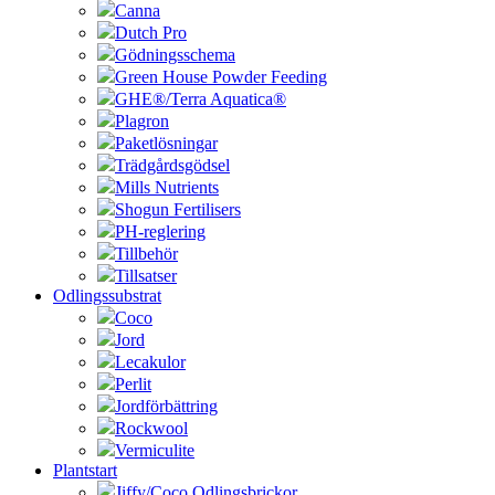
Canna
Dutch Pro
Gödningsschema
Green House Powder Feeding
GHE®/Terra Aquatica®
Plagron
Paketlösningar
Trädgårdsgödsel
Mills Nutrients
Shogun Fertilisers
PH-reglering
Tillbehör
Tillsatser
Odlingssubstrat
Coco
Jord
Lecakulor
Perlit
Jordförbättring
Rockwool
Vermiculite
Plantstart
Jiffy/Coco Odlingsbrickor