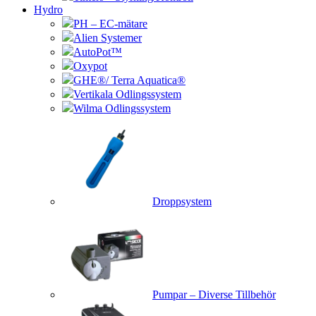
Hydro
PH – EC-mätare
Alien Systemer
AutoPot™
Oxypot
GHE®/ Terra Aquatica®
Vertikala Odlingssystem
Wilma Odlingssystem
Droppsystem
Pumpar – Diverse Tillbehör