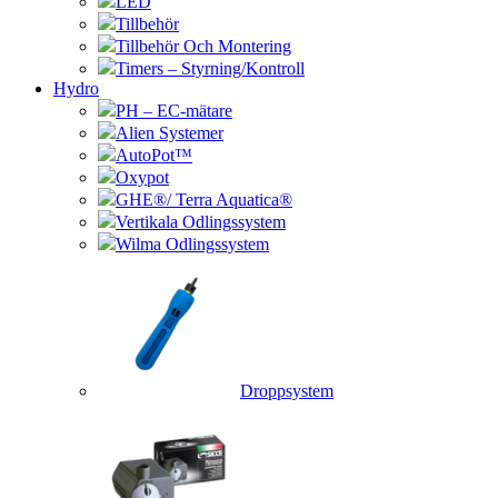
LED
Tillbehör
Tillbehör Och Montering
Timers – Styrning/Kontroll
Hydro
PH – EC-mätare
Alien Systemer
AutoPot™
Oxypot
GHE®/ Terra Aquatica®
Vertikala Odlingssystem
Wilma Odlingssystem
Droppsystem