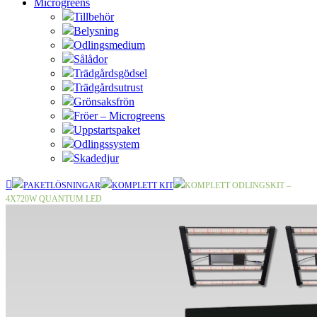
Microgreens
Tillbehör
Belysning
Odlingsmedium
Sålådor
Trädgårdsgödsel
Trädgårdsutrust
Grönsaksfrön
Fröer – Microgreens
Uppstartspaket
Odlingssystem
Skadedjur
PAKETLÖSNINGAR
KOMPLETT KIT
KOMPLETT ODLINGSKIT –
4X720W QUANTUM LED