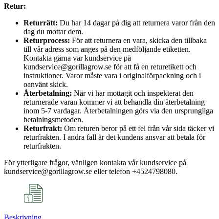
Retur:
Returrätt:
Du har 14 dagar på dig att returnera varor från den
dag du mottar dem.
Returprocess:
För att returnera en vara, skicka den tillbaka
till vår adress som anges på den medföljande etiketten.
Kontakta gärna vår kundservice på
kundservice@gorillagrow.se för att få en returetikett och
instruktioner. Varor måste vara i originalförpackning och i
oanvänt skick.
Återbetalning:
När vi har mottagit och inspekterat den
returnerade varan kommer vi att behandla din återbetalning
inom 5-7 vardagar. Återbetalningen görs via den ursprungliga
betalningsmetoden.
Returfrakt:
Om returen beror på ett fel från vår sida täcker vi
returfrakten. I andra fall är det kundens ansvar att betala för
returfrakten.
För ytterligare frågor, vänligen kontakta vår kundservice på
kundservice@gorillagrow.se eller telefon +4524798080.
Beskrivning