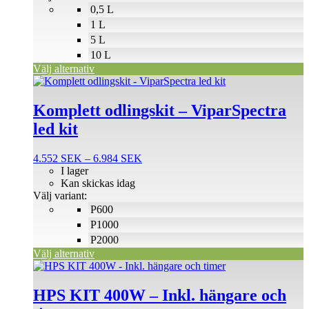
väljas
0,5 L
på
1 L
produktsidan
5 L
10 L
Välj alternativ
Den
här
produkten
Komplett odlingskit – ViparSpectra
har
led kit
flera
varianter.
De
Prisintervall:
4.552
SEK
–
6.984
SEK
olika
4.552 SEK
I lager
alternativen
till
Kan skickas idag
kan
6.984 SEK
Välj variant:
väljas
P600
på
P1000
produktsidan
P2000
Välj alternativ
HPS KIT 400W – Inkl. hängare och