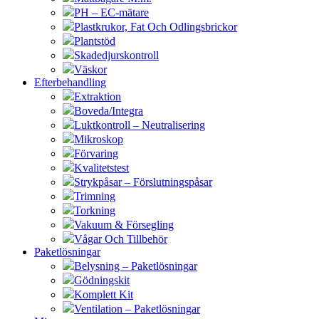
PH – EC-mätare
Plastkrukor, Fat Och Odlingsbrickor
Plantstöd
Skadedjurskontroll
Väskor
Efterbehandling
Extraktion
Boveda/Integra
Luktkontroll – Neutralisering
Mikroskop
Förvaring
Kvalitetstest
Strykpåsar – Förslutningspåsar
Trimning
Torkning
Vakuum & Försegling
Vågar Och Tillbehör
Paketlösningar
Belysning – Paketlösningar
Gödningskit
Komplett Kit
Ventilation – Paketlösningar