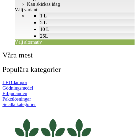
alternativen
till
Kan skickas idag
kan
24.312 SEK
Välj variant:
väljas
1 L
på
5 L
produktsidan
10 L
25L
Välj alternativ
Våra mest
Populära kategorier
LED-lampor
Gödningsmedel
Erbjudanden
Paketlösningar
Se alla kategorier