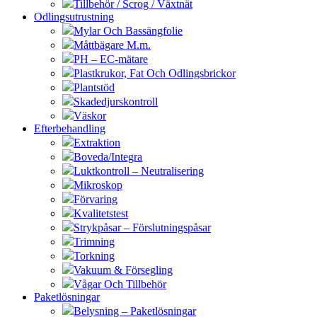
Tillbehör / Scrog / Växtnät
Odlingsutrustning
Mylar Och Bassängfolie
Måttbägare M.m.
PH – EC-mätare
Plastkrukor, Fat Och Odlingsbrickor
Plantstöd
Skadedjurskontroll
Väskor
Efterbehandling
Extraktion
Boveda/Integra
Luktkontroll – Neutralisering
Mikroskop
Förvaring
Kvalitetstest
Strykpåsar – Förslutningspåsar
Trimning
Torkning
Vakuum & Försegling
Vågar Och Tillbehör
Paketlösningar
Belysning – Paketlösningar