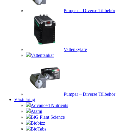
Pumpar – Diverse Tillbehör
Vattenkylare
Vattentankar
Pumpar – Diverse Tillbehör
Växtnäring
Advanced Nutrients
Atami
BiG Plant Science
Biobizz
BioTabs