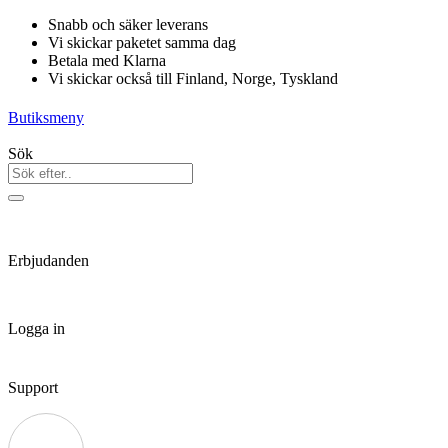
Hoppa
Snabb och säker leverans
till
Vi skickar paketet samma dag
innehåll
Betala med Klarna
Vi skickar också till Finland, Norge, Tyskland
Butiksmeny
Sök
Erbjudanden
Logga in
Support