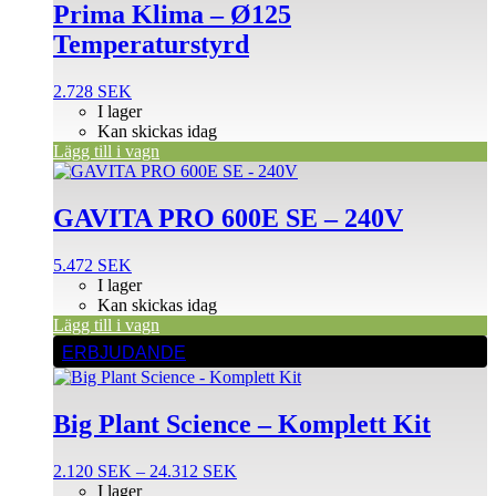
Prima Klima – Ø125
Temperaturstyrd
2.728
SEK
I lager
Kan skickas idag
Lägg till i vagn
GAVITA PRO 600E SE – 240V
5.472
SEK
I lager
Kan skickas idag
Lägg till i vagn
Den
ERBJUDANDE
här
produkten
har
Big Plant Science – Komplett Kit
flera
varianter.
De
Prisintervall:
2.120
SEK
–
24.312
SEK
olika
2.120 SEK
I lager