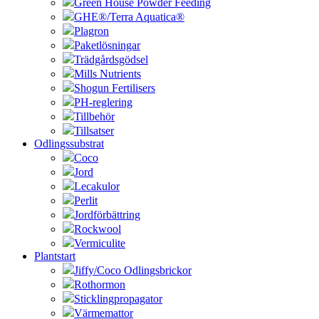
Green House Powder Feeding
GHE®/Terra Aquatica®
Plagron
Paketlösningar
Trädgårdsgödsel
Mills Nutrients
Shogun Fertilisers
PH-reglering
Tillbehör
Tillsatser
Odlingssubstrat
Coco
Jord
Lecakulor
Perlit
Jordförbättring
Rockwool
Vermiculite
Plantstart
Jiffy/Coco Odlingsbrickor
Rothormon
Sticklingpropagator
Värmemattor