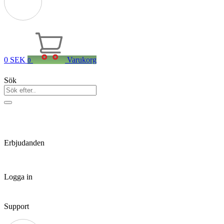
0
SEK
Varukorg
0
Sök
Erbjudanden
Logga in
Support