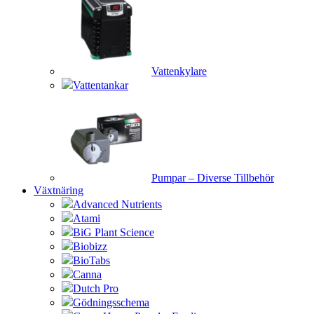
Vattenkylare
Vattentankar
Pumpar – Diverse Tillbehör
Växtnäring
Advanced Nutrients
Atami
BiG Plant Science
Biobizz
BioTabs
Canna
Dutch Pro
Gödningsschema