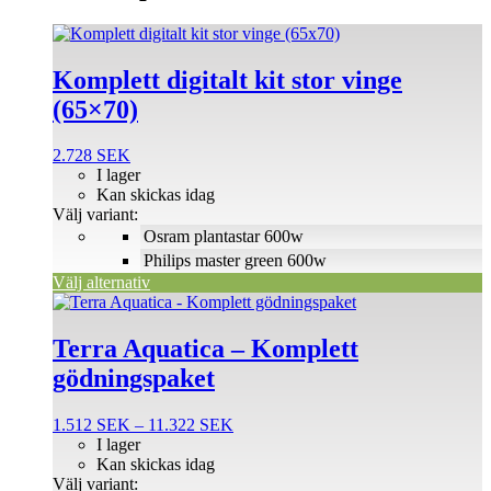
Den
här
produkten
Komplett digitalt kit stor vinge
har
(65×70)
flera
varianter.
De
2.728
SEK
olika
I lager
alternativen
Kan skickas idag
kan
Välj variant:
väljas
Osram plantastar 600w
på
Philips master green 600w
produktsidan
Välj alternativ
Den
här
produkten
Terra Aquatica – Komplett
har
gödningspaket
flera
varianter.
De
Prisintervall:
1.512
SEK
–
11.322
SEK
olika
1.512 SEK
I lager
alternativen
till
Kan skickas idag
kan
11.322 SEK
Välj variant: