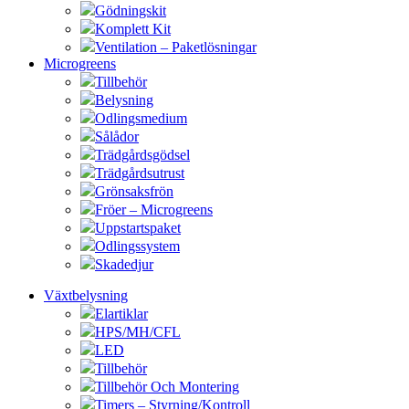
Gödningskit
Komplett Kit
Ventilation – Paketlösningar
Microgreens
Tillbehör
Belysning
Odlingsmedium
Sålådor
Trädgårdsgödsel
Trädgårdsutrust
Grönsaksfrön
Fröer – Microgreens
Uppstartspaket
Odlingssystem
Skadedjur
Växtbelysning
Elartiklar
HPS/MH/CFL
LED
Tillbehör
Tillbehör Och Montering
Timers – Styrning/Kontroll