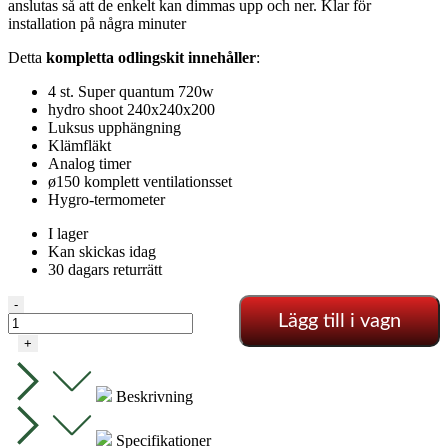
anslutas så att de enkelt kan dimmas upp och ner. Klar för
installation på några minuter
Detta
kompletta odlingskit innehåller
:
4 st. Super quantum 720w
hydro shoot 240x240x200
Luksus upphängning
Klämfläkt
Analog timer
ø150 komplett ventilationsset
Hygro-termometer
I lager
Kan skickas idag
30 dagars returrätt
Komplett
-
Lägg till i vagn
odlingskit
–
+
4x720w
Quantum
led
Beskrivning
mängd
Specifikationer