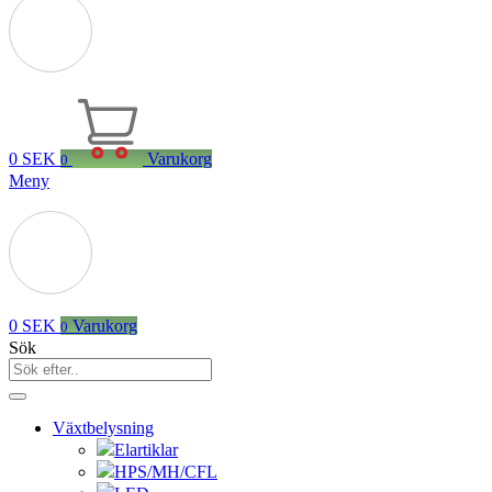
0
SEK
Varukorg
0
Meny
0
SEK
Varukorg
0
Sök
Växtbelysning
Elartiklar
HPS/MH/CFL