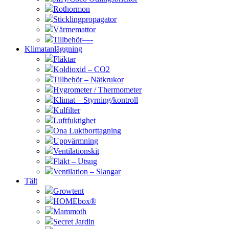
Rothormon
Sticklingpropagator
Värmemattor
Tillbehör—-
Klimatanläggning
Fläktar
Koldioxid – CO2
Tillbehör – Nätkrukor
Hygrometer / Thermometer
Klimat – Styrning/kontroll
Kulfilter
Luftfuktighet
Ona Luktborttagning
Uppvärmning
Ventilationskit
Fläkt – Utsug
Ventilation – Slangar
Tält
Growtent
HOMEbox®
Mammoth
Secret Jardin