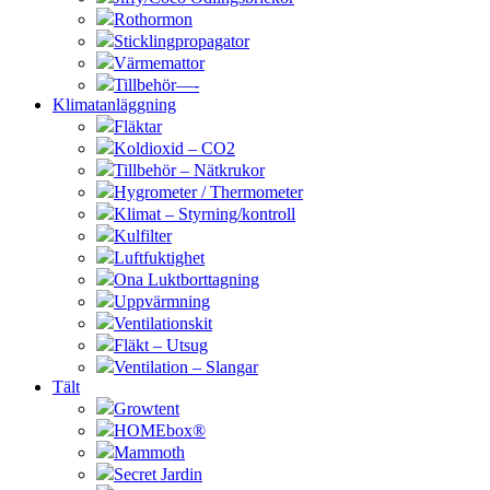
Rothormon
Sticklingpropagator
Värmemattor
Tillbehör—-
Klimatanläggning
Fläktar
Koldioxid – CO2
Tillbehör – Nätkrukor
Hygrometer / Thermometer
Klimat – Styrning/kontroll
Kulfilter
Luftfuktighet
Ona Luktborttagning
Uppvärmning
Ventilationskit
Fläkt – Utsug
Ventilation – Slangar
Tält
Growtent
HOMEbox®
Mammoth
Secret Jardin