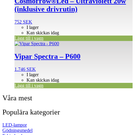
Cosmorrow®Led – Ultraviolett 20w
(inklusive drivrutin)
752
SEK
I lager
Kan skickas idag
Lägg till i vagn
Vipar Spectra – P600
1.746
SEK
I lager
Kan skickas idag
Lägg till i vagn
Våra mest
Populära kategorier
LED-lampor
Gödningsmedel