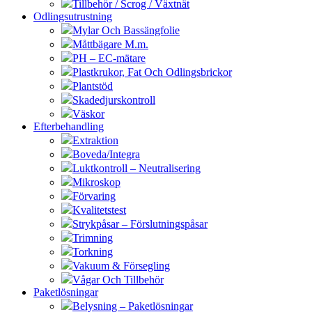
Tillbehör / Scrog / Växtnät
Odlingsutrustning
Mylar Och Bassängfolie
Måttbägare M.m.
PH – EC-mätare
Plastkrukor, Fat Och Odlingsbrickor
Plantstöd
Skadedjurskontroll
Väskor
Efterbehandling
Extraktion
Boveda/Integra
Luktkontroll – Neutralisering
Mikroskop
Förvaring
Kvalitetstest
Strykpåsar – Förslutningspåsar
Trimning
Torkning
Vakuum & Försegling
Vågar Och Tillbehör
Paketlösningar
Belysning – Paketlösningar