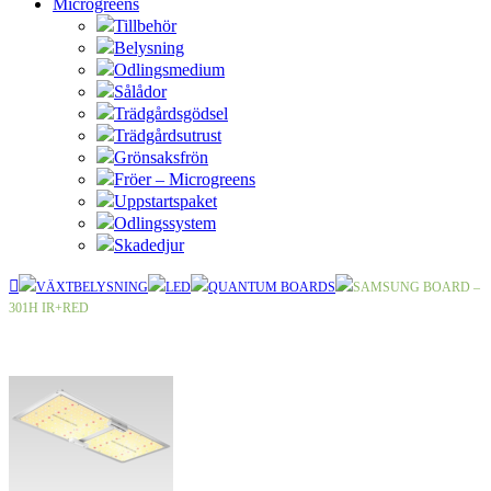
Microgreens
Tillbehör
Belysning
Odlingsmedium
Sålådor
Trädgårdsgödsel
Trädgårdsutrust
Grönsaksfrön
Fröer – Microgreens
Uppstartspaket
Odlingssystem
Skadedjur
VÄXTBELYSNING
LED
QUANTUM BOARDS
SAMSUNG BOARD –
301H IR+RED