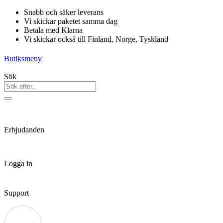
Hoppa
Snabb och säker leverans
till
Vi skickar paketet samma dag
innehåll
Betala med Klarna
Vi skickar också till Finland, Norge, Tyskland
Butiksmeny
Sök
Erbjudanden
Logga in
Support