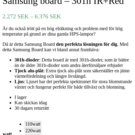
Samsung board – 301h IR+Red
Prisintervall:
2.272
SEK
–
6.376
SEK
2.272 SEK
Är du också trött på en hög elräkning och problem med för hög
till
temperatur på grund av dina gamla HPS-lampor?
6.376 SEK
Då är detta Samsung Board
den perfekta lösningen för dig
. Med
detta Samsung Board kan vi bland annat framhäva:
301h-dioder
: Detta board är med 301h-dioder, som är bättre
än de äldre 301b-dioder som andra återförsäljare erbjuder
Tjock alu-plåt
: Extra tjock alu-plåt som säkerställer en jämn
värmefördelning och längre livslängd.
Ljus
: Ljuset har det perfekta spektrumet för stora blomstrande
växter och fungerar perfekt för både tillväxt och blomning.
I lager
Kan skickas idag
30 dagars returrätt
110watt
220watt
watt