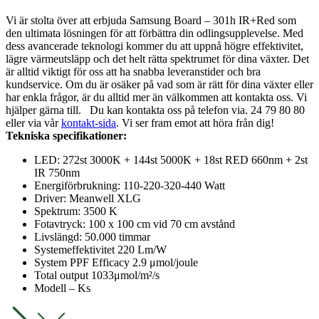
Vi är stolta över att erbjuda Samsung Board – 301h IR+Red som
den ultimata lösningen för att förbättra din odlingsupplevelse. Med
dess avancerade teknologi kommer du att uppnå högre effektivitet,
lägre värmeutsläpp och det helt rätta spektrumet för dina växter.
Det
är alltid viktigt för oss att ha snabba leveranstider och bra
kundservice. Om du är osäker på vad som är rätt för dina växter eller
har enkla frågor, är du alltid mer än välkommen att kontakta oss. Vi
hjälper gärna till.
Du kan kontakta oss på telefon via. 24 79 80 80
eller via vår
kontakt-sida
. Vi ser fram emot att höra från dig!
Tekniska specifikationer:
LED: 272st 3000K + 144st 5000K + 18st RED 660nm + 2st
IR 750nm
Energiförbrukning: 110-220-320-440 Watt
Driver: Meanwell XLG
Spektrum: 3500 K
Fotavtryck: 100 x 100 cm vid 70 cm avstånd
Livslängd: 50.000 timmar
Systemeffektivitet 220 Lm/W
System PPF Efficacy 2.9 μmol/joule
Total output 1033μmol/m²/s
Modell – Ks