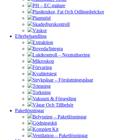
PH – EC-mätare
Plastkrukor, Fat Och Odlingsbrickor
Plantstöd
Skadedjurskontroll
Väskor
Efterbehandling
Extraktion
Boveda/Integra
Luktkontroll – Neutralisering
Mikroskop
Förvaring
Kvalitetstest
Strykpåsar – Förslutningspåsar
Trimning
Torkning
Vakuum & Försegling
Vågar Och Tillbehör
Paketlösningar
Belysning – Paketlösningar
Gödningskit
Komplett Kit
Ventilation – Paketlösningar