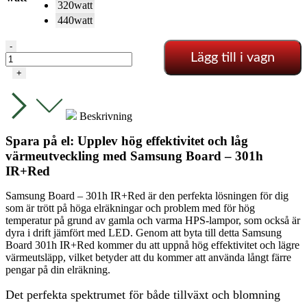
320watt
440watt
Samsung
-
Lägg till i vagn
board
-
+
301h
IR+Red
mängd
Beskrivning
Spara på el: Upplev hög effektivitet och låg
värmeutveckling med Samsung Board – 301h
IR+Red
Samsung Board – 301h IR+Red är den perfekta lösningen för dig
som är trött på höga elräkningar och problem med för hög
temperatur på grund av gamla och varma HPS-lampor, som också är
dyra i drift jämfört med LED. Genom att byta till detta Samsung
Board 301h IR+Red kommer du att uppnå hög effektivitet och lägre
värmeutsläpp, vilket betyder att du kommer att använda långt färre
pengar på din elräkning.
Det perfekta spektrumet för både tillväxt och blomning