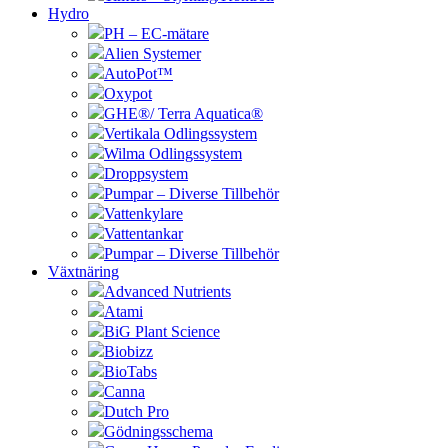
Hydro
PH – EC-mätare
Alien Systemer
AutoPot™
Oxypot
GHE®/ Terra Aquatica®
Vertikala Odlingssystem
Wilma Odlingssystem
Droppsystem
Pumpar – Diverse Tillbehör
Vattenkylare
Vattentankar
Pumpar – Diverse Tillbehör
Växtnäring
Advanced Nutrients
Atami
BiG Plant Science
Biobizz
BioTabs
Canna
Dutch Pro
Gödningsschema