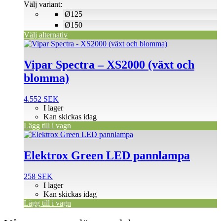
1.746 SEK
Välj variant:
alternativen
Ø125
kan
väljas
Ø150
på
Välj alternativ
produktsidan
Vipar Spectra – XS2000 (växt och
blomma)
4.552
SEK
I lager
Kan skickas idag
Lägg till i vagn
Elektrox Green LED pannlampa
258
SEK
I lager
Kan skickas idag
Lägg till i vagn