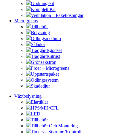
Gödningskit
Komplett Kit
Ventilation – Paketlösningar
Microgreens
Tillbehör
Belysning
Odlingsmedium
Sålådor
Trädgårdsgödsel
Trädgårdsutrust
Grönsaksfrön
Fröer – Microgreens
Uppstartspaket
Odlingssystem
Skadedjur
Växtbelysning
Elartiklar
HPS/MH/CFL
LED
Tillbehör
Tillbehör Och Montering
Timers – Styrning/Kontroll