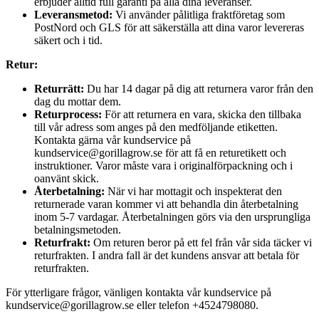
erbjuder alltid full garanti på alla dina leveranser.
Leveransmetod:
Vi använder pålitliga fraktföretag som
PostNord och GLS för att säkerställa att dina varor levereras
säkert och i tid.
Retur:
Returrätt:
Du har 14 dagar på dig att returnera varor från den
dag du mottar dem.
Returprocess:
För att returnera en vara, skicka den tillbaka
till vår adress som anges på den medföljande etiketten.
Kontakta gärna vår kundservice på
kundservice@gorillagrow.se för att få en returetikett och
instruktioner. Varor måste vara i originalförpackning och i
oanvänt skick.
Återbetalning:
När vi har mottagit och inspekterat den
returnerade varan kommer vi att behandla din återbetalning
inom 5-7 vardagar. Återbetalningen görs via den ursprungliga
betalningsmetoden.
Returfrakt:
Om returen beror på ett fel från vår sida täcker vi
returfrakten. I andra fall är det kundens ansvar att betala för
returfrakten.
För ytterligare frågor, vänligen kontakta vår kundservice på
kundservice@gorillagrow.se eller telefon +4524798080.