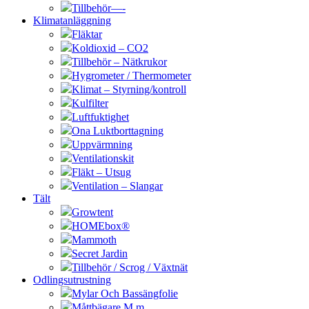
Tillbehör—-
Klimatanläggning
Fläktar
Koldioxid – CO2
Tillbehör – Nätkrukor
Hygrometer / Thermometer
Klimat – Styrning/kontroll
Kulfilter
Luftfuktighet
Ona Luktborttagning
Uppvärmning
Ventilationskit
Fläkt – Utsug
Ventilation – Slangar
Tält
Growtent
HOMEbox®
Mammoth
Secret Jardin
Tillbehör / Scrog / Växtnät
Odlingsutrustning
Mylar Och Bassängfolie
Måttbägare M.m.