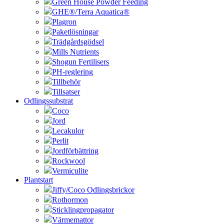
Green House Powder Feeding
GHE®/Terra Aquatica®
Plagron
Paketlösningar
Trädgårdsgödsel
Mills Nutrients
Shogun Fertilisers
PH-reglering
Tillbehör
Tillsatser
Odlingssubstrat
Coco
Jord
Lecakulor
Perlit
Jordförbättring
Rockwool
Vermiculite
Plantstart
Jiffy/Coco Odlingsbrickor
Rothormon
Sticklingpropagator
Värmemattor