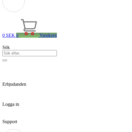
0
SEK
Varukorg
0
Sök
Erbjudanden
Logga in
Support