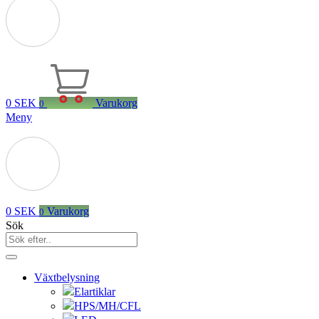
0
SEK
Varukorg
0
Meny
0
SEK
Varukorg
0
Sök
Växtbelysning
Elartiklar
HPS/MH/CFL