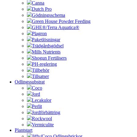
Canna
Dutch Pro
Gödningsschema
Green House Powder Feeding
GHE®/Terra Aquatica®
Plagron
Paketlösningar
Trädgårdsgödsel
Mills Nutrients
Shogun Fertilisers
PH-reglering
Tillbehör
Tillsatser
Odlingssubstrat
Coco
Jord
Lecakulor
Perlit
Jordförbättring
Rockwool
Vermiculite
Plantstart
Jiffy/Coco Odlingsbrickor