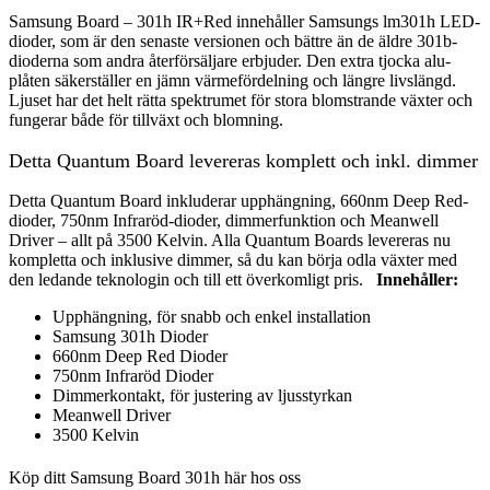
Samsung Board – 301h IR+Red innehåller Samsungs lm301h LED-
dioder, som är den senaste versionen och bättre än de äldre 301b-
dioderna som andra återförsäljare erbjuder. Den extra tjocka alu-
plåten säkerställer en jämn värmefördelning och längre livslängd.
Ljuset har det helt rätta spektrumet för stora blomstrande växter och
fungerar både för tillväxt och blomning.
Detta Quantum Board levereras komplett och inkl. dimmer
Detta Quantum Board inkluderar upphängning, 660nm Deep Red-
dioder, 750nm Infraröd-dioder, dimmerfunktion och Meanwell
Driver – allt på 3500 Kelvin. Alla Quantum Boards levereras nu
kompletta och inklusive dimmer, så du kan börja odla växter med
den ledande teknologin och till ett överkomligt pris.
Innehåller:
Upphängning, för snabb och enkel installation
Samsung 301h Dioder
660nm Deep Red Dioder
750nm Infraröd Dioder
Dimmerkontakt, för justering av ljusstyrkan
Meanwell Driver
3500 Kelvin
Köp ditt Samsung Board 301h här hos oss