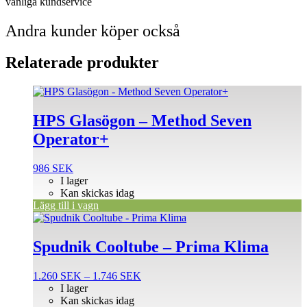
vänliga kundservice
Andra kunder köper också
Relaterade produkter
HPS Glasögon – Method Seven
Operator+
986
SEK
I lager
Kan skickas idag
Lägg till i vagn
Den
här
produkten
Spudnik Cooltube – Prima Klima
har
flera
Prisintervall:
1.260
SEK
–
1.746
SEK
varianter.
1.260 SEK
I lager
De
till
Kan skickas idag
olika