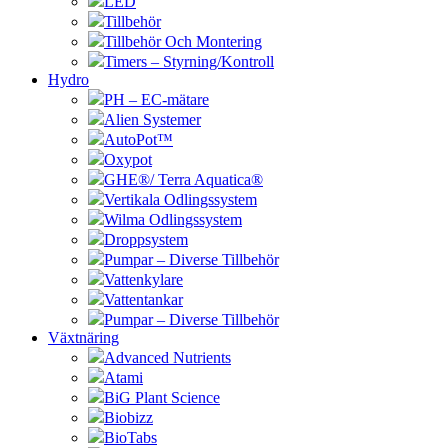
LED
Tillbehör
Tillbehör Och Montering
Timers – Styrning/Kontroll
Hydro
PH – EC-mätare
Alien Systemer
AutoPot™
Oxypot
GHE®/ Terra Aquatica®
Vertikala Odlingssystem
Wilma Odlingssystem
Droppsystem
Pumpar – Diverse Tillbehör
Vattenkylare
Vattentankar
Pumpar – Diverse Tillbehör
Växtnäring
Advanced Nutrients
Atami
BiG Plant Science
Biobizz
BioTabs