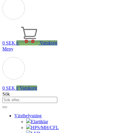
0
SEK
Varukorg
0
Meny
0
SEK
Varukorg
0
Sök
Växtbelysning
Elartiklar
HPS/MH/CFL