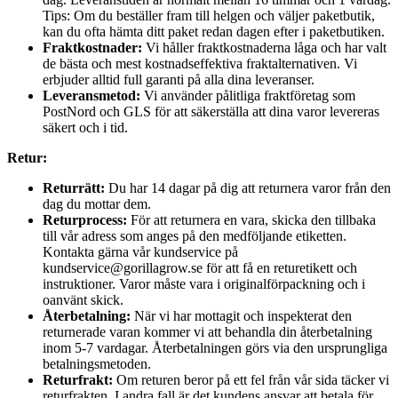
Tips: Om du beställer fram till helgen och väljer paketbutik,
kan du ofta hämta ditt paket redan dagen efter i paketbutiken.
Fraktkostnader:
Vi håller fraktkostnaderna låga och har valt
de bästa och mest kostnadseffektiva fraktalternativen. Vi
erbjuder alltid full garanti på alla dina leveranser.
Leveransmetod:
Vi använder pålitliga fraktföretag som
PostNord och GLS för att säkerställa att dina varor levereras
säkert och i tid.
Retur:
Returrätt:
Du har 14 dagar på dig att returnera varor från den
dag du mottar dem.
Returprocess:
För att returnera en vara, skicka den tillbaka
till vår adress som anges på den medföljande etiketten.
Kontakta gärna vår kundservice på
kundservice@gorillagrow.se för att få en returetikett och
instruktioner. Varor måste vara i originalförpackning och i
oanvänt skick.
Återbetalning:
När vi har mottagit och inspekterat den
returnerade varan kommer vi att behandla din återbetalning
inom 5-7 vardagar. Återbetalningen görs via den ursprungliga
betalningsmetoden.
Returfrakt:
Om returen beror på ett fel från vår sida täcker vi
returfrakten. I andra fall är det kundens ansvar att betala för