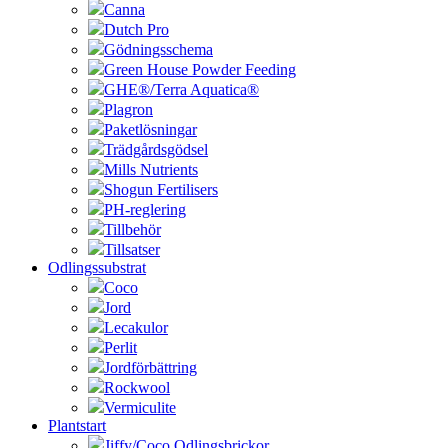
Canna
Dutch Pro
Gödningsschema
Green House Powder Feeding
GHE®/Terra Aquatica®
Plagron
Paketlösningar
Trädgårdsgödsel
Mills Nutrients
Shogun Fertilisers
PH-reglering
Tillbehör
Tillsatser
Odlingssubstrat
Coco
Jord
Lecakulor
Perlit
Jordförbättring
Rockwool
Vermiculite
Plantstart
Jiffy/Coco Odlingsbrickor