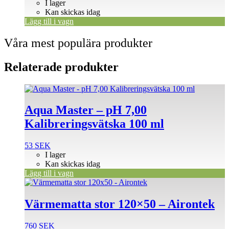
I lager
Kan skickas idag
Lägg till i vagn
Våra mest populära produkter
Relaterade produkter
Aqua Master – pH 7,00
Kalibreringsvätska 100 ml
53
SEK
I lager
Kan skickas idag
Lägg till i vagn
Värmematta stor 120×50 – Airontek
760
SEK