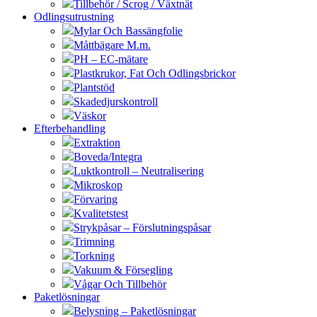
Tillbehör / Scrog / Växtnät
Odlingsutrustning
Mylar Och Bassängfolie
Måttbägare M.m.
PH – EC-mätare
Plastkrukor, Fat Och Odlingsbrickor
Plantstöd
Skadedjurskontroll
Väskor
Efterbehandling
Extraktion
Boveda/Integra
Luktkontroll – Neutralisering
Mikroskop
Förvaring
Kvalitetstest
Strykpåsar – Förslutningspåsar
Trimning
Torkning
Vakuum & Försegling
Vågar Och Tillbehör
Paketlösningar
Belysning – Paketlösningar