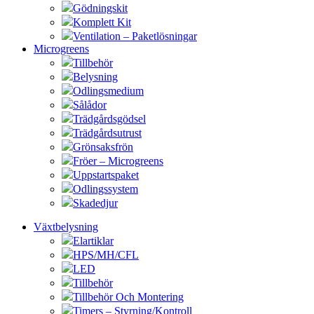
Gödningskit
Komplett Kit
Ventilation – Paketlösningar
Microgreens
Tillbehör
Belysning
Odlingsmedium
Sålådor
Trädgårdsgödsel
Trädgårdsutrust
Grönsaksfrön
Fröer – Microgreens
Uppstartspaket
Odlingssystem
Skadedjur
Växtbelysning
Elartiklar
HPS/MH/CFL
LED
Tillbehör
Tillbehör Och Montering
Timers – Styrning/Kontroll