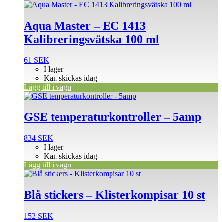
Aqua Master – EC 1413
Kalibreringsvätska 100 ml
61
SEK
I lager
Kan skickas idag
Lägg till i vagn
GSE temperaturkontroller – 5amp
834
SEK
I lager
Kan skickas idag
Lägg till i vagn
Blå stickers – Klisterkompisar 10 st
152
SEK