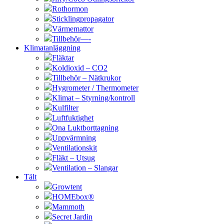
Rothormon
Sticklingpropagator
Värmemattor
Tillbehör—-
Klimatanläggning
Fläktar
Koldioxid – CO2
Tillbehör – Nätkrukor
Hygrometer / Thermometer
Klimat – Styrning/kontroll
Kulfilter
Luftfuktighet
Ona Luktborttagning
Uppvärmning
Ventilationskit
Fläkt – Utsug
Ventilation – Slangar
Tält
Growtent
HOMEbox®
Mammoth
Secret Jardin