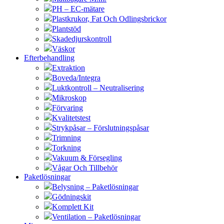
PH – EC-mätare
Plastkrukor, Fat Och Odlingsbrickor
Plantstöd
Skadedjurskontroll
Väskor
Efterbehandling
Extraktion
Boveda/Integra
Luktkontroll – Neutralisering
Mikroskop
Förvaring
Kvalitetstest
Strykpåsar – Förslutningspåsar
Trimning
Torkning
Vakuum & Försegling
Vågar Och Tillbehör
Paketlösningar
Belysning – Paketlösningar
Gödningskit
Komplett Kit
Ventilation – Paketlösningar