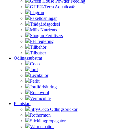
Green House Powder Feeding
GHE®/Terra Aquatica®
Plagron
Paketlösningar
Trädgårdsgödsel
Mills Nutrients
Shogun Fertilisers
PH-reglering
Tillbehör
Tillsatser
Odlingssubstrat
Coco
Jord
Lecakulor
Perlit
Jordförbättring
Rockwool
Vermiculite
Plantstart
Jiffy/Coco Odlingsbrickor
Rothormon
Sticklingpropagator
Värmemattor