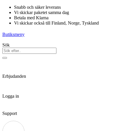
Hoppa
Snabb och säker leverans
till
Vi skickar paketet samma dag
innehåll
Betala med Klarna
Vi skickar också till Finland, Norge, Tyskland
Butiksmeny
Sök
Erbjudanden
Logga in
Support