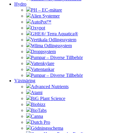
Hydro
PH – EC-mätare
Alien Systemer
AutoPot™
Oxypot
GHE®/ Terra Aquatica®
Vertikala Odlingssystem
Wilma Odlingssystem
Droppsystem
Pumpar – Diverse Tillbehör
Vattenkylare
Vattentankar
Pumpar – Diverse Tillbehör
Växtnäring
Advanced Nutrients
Atami
BiG Plant Science
Biobizz
BioTabs
Canna
Dutch Pro
Gödningsschema