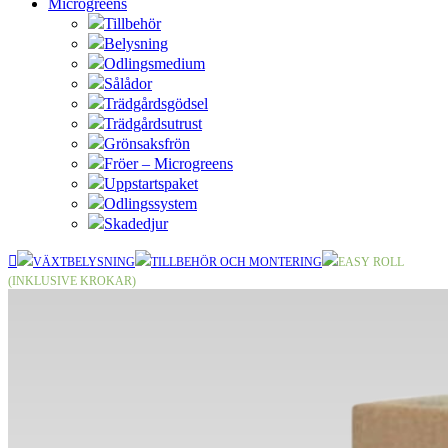
Microgreens
Tillbehör
Belysning
Odlingsmedium
Sålådor
Trädgårdsgödsel
Trädgårdsutrust
Grönsaksfrön
Fröer – Microgreens
Uppstartspaket
Odlingssystem
Skadedjur
VÄXTBELYSNING
TILLBEHÖR OCH MONTERING
EASY ROLL
(INKLUSIVE KROKAR)