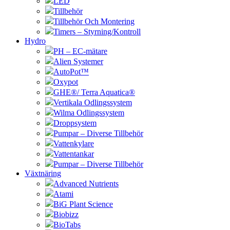
LED
Tillbehör
Tillbehör Och Montering
Timers – Styrning/Kontroll
Hydro
PH – EC-mätare
Alien Systemer
AutoPot™
Oxypot
GHE®/ Terra Aquatica®
Vertikala Odlingssystem
Wilma Odlingssystem
Droppsystem
Pumpar – Diverse Tillbehör
Vattenkylare
Vattentankar
Pumpar – Diverse Tillbehör
Växtnäring
Advanced Nutrients
Atami
BiG Plant Science
Biobizz
BioTabs