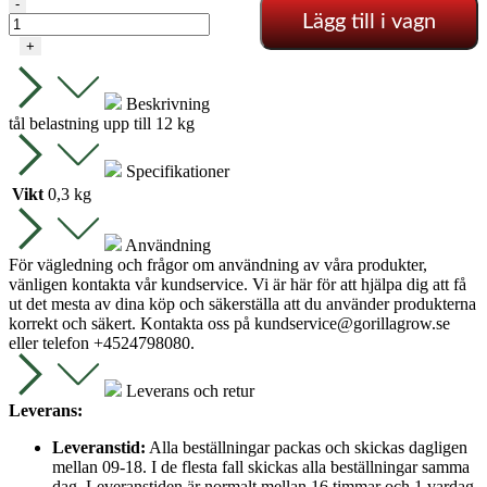
Easy
-
Lägg till i vagn
Roll
(inklusive
+
krokar)
mängd
Beskrivning
tål belastning upp till 12 kg
Specifikationer
Vikt
0,3 kg
Användning
För vägledning och frågor om användning av våra produkter,
vänligen kontakta vår kundservice. Vi är här för att hjälpa dig att få
ut det mesta av dina köp och säkerställa att du använder produkterna
korrekt och säkert. Kontakta oss på
kundservice@gorillagrow.se
eller telefon +4524798080.
Leverans och retur
Leverans:
Leveranstid:
Alla beställningar packas och skickas dagligen
mellan 09-18. I de flesta fall skickas alla beställningar samma
dag. Leveranstiden är normalt mellan 16 timmar och 1 vardag.