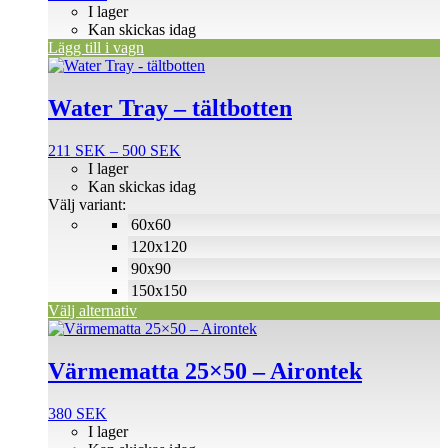
I lager
Kan skickas idag
Lägg till i vagn
Den
här
produkten
Water Tray – tältbotten
har
flera
Prisintervall:
211
SEK
–
500
SEK
varianter.
211 SEK
I lager
De
till
Kan skickas idag
olika
500 SEK
Välj variant:
alternativen
60x60
kan
väljas
120x120
på
90x90
produktsidan
150x150
Välj alternativ
Värmematta 25×50 – Airontek
380
SEK
I lager