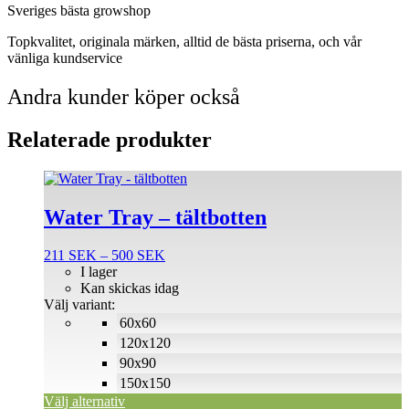
Sveriges bästa growshop
Topkvalitet, originala märken, alltid de bästa priserna, och vår
vänliga kundservice
Andra kunder köper också
Relaterade produkter
Den
här
produkten
Water Tray – tältbotten
har
flera
Prisintervall:
211
SEK
–
500
SEK
varianter.
211 SEK
I lager
De
till
Kan skickas idag
olika
500 SEK
Välj variant:
alternativen
60x60
kan
väljas
120x120
på
90x90
produktsidan
150x150
Välj alternativ