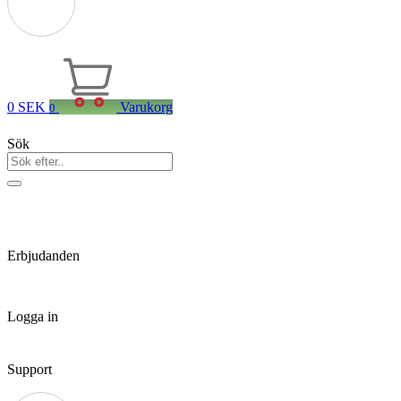
0
SEK
Varukorg
0
Sök
Erbjudanden
Logga in
Support