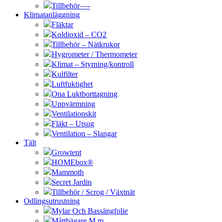
Tillbehör—-
Klimatanläggning
Fläktar
Koldioxid – CO2
Tillbehör – Nätkrukor
Hygrometer / Thermometer
Klimat – Styrning/kontroll
Kulfilter
Luftfuktighet
Ona Luktborttagning
Uppvärmning
Ventilationskit
Fläkt – Utsug
Ventilation – Slangar
Tält
Growtent
HOMEbox®
Mammoth
Secret Jardin
Tillbehör / Scrog / Växtnät
Odlingsutrustning
Mylar Och Bassängfolie
Måttbägare M.m.