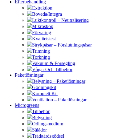
Efterbehandling
Extraktion
Boveda/Integra
Luktkontroll – Neutralisering
Mikroskop
Förvaring
Kvalitetstest
Strykpåsar – Förslutningspåsar
Trimning
Torkning
Vakuum & Försegling
Vågar Och Tillbehör
Paketlösningar
Belysning – Paketlösningar
Gödningskit
Komplett Kit
Ventilation – Paketlösningar
Microgreens
Tillbehör
Belysning
Odlingsmedium
Sålådor
Trädgårdsgödsel