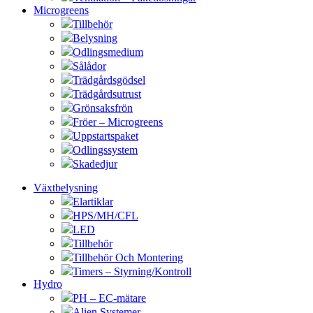
Microgreens
Tillbehör
Belysning
Odlingsmedium
Sålådor
Trädgårdsgödsel
Trädgårdsutrust
Grönsaksfrön
Fröer – Microgreens
Uppstartspaket
Odlingssystem
Skadedjur
Växtbelysning
Elartiklar
HPS/MH/CFL
LED
Tillbehör
Tillbehör Och Montering
Timers – Styrning/Kontroll
Hydro
PH – EC-mätare
Alien Systemer