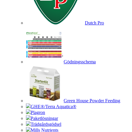
Dutch Pro
Gödningsschema
Green House Powder Feeding
GHE®/Terra Aquatica®
Plagron
Paketlösningar
Trädgårdsgödsel
Mills Nutrients