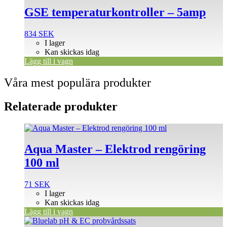
GSE temperaturkontroller – 5amp
834
SEK
I lager
Kan skickas idag
Lägg till i vagn
Våra mest populära produkter
Relaterade produkter
Aqua Master – Elektrod rengöring
100 ml
71
SEK
I lager
Kan skickas idag
Lägg till i vagn