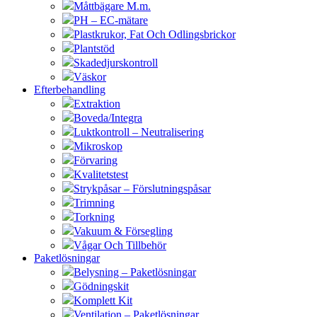
Måttbägare M.m.
PH – EC-mätare
Plastkrukor, Fat Och Odlingsbrickor
Plantstöd
Skadedjurskontroll
Väskor
Efterbehandling
Extraktion
Boveda/Integra
Luktkontroll – Neutralisering
Mikroskop
Förvaring
Kvalitetstest
Strykpåsar – Förslutningspåsar
Trimning
Torkning
Vakuum & Försegling
Vågar Och Tillbehör
Paketlösningar
Belysning – Paketlösningar
Gödningskit
Komplett Kit
Ventilation – Paketlösningar