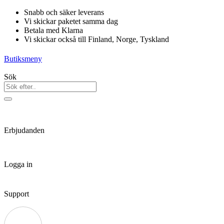
Hoppa
Snabb och säker leverans
till
Vi skickar paketet samma dag
innehåll
Betala med Klarna
Vi skickar också till Finland, Norge, Tyskland
Butiksmeny
Sök
Erbjudanden
Logga in
Support