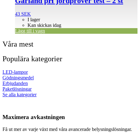
Garland pH jordprover test – 2 st
43
SEK
I lager
Kan skickas idag
Lägg till i vagn
Våra mest
Populära kategorier
LED-lampor
Gödningsmedel
Erbjudanden
Paketlösningar
Se alla kategorier
Maximera avkastningen
Få ut mer av varje växt med våra avancerade belysningslösningar.