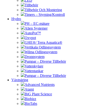
LED
Tillbehör
Tillbehör Och Montering
Timers – Styrning/Kontroll
Hydro
PH – EC-mätare
Alien Systemer
AutoPot™
Oxypot
GHE®/ Terra Aquatica®
Vertikala Odlingssystem
Wilma Odlingssystem
Droppsystem
Pumpar – Diverse Tillbehör
Vattenkylare
Vattentankar
Pumpar – Diverse Tillbehör
Växtnäring
Advanced Nutrients
Atami
BiG Plant Science
Biobizz
BioTabs