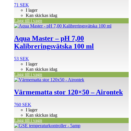
71
SEK
I lager
Kan skickas idag
Lägg till i vagn
Aqua Master – pH 7,00
Kalibreringsvätska 100 ml
53
SEK
I lager
Kan skickas idag
Lägg till i vagn
Värmematta stor 120×50 – Airontek
760
SEK
I lager
Kan skickas idag
Lägg till i vagn