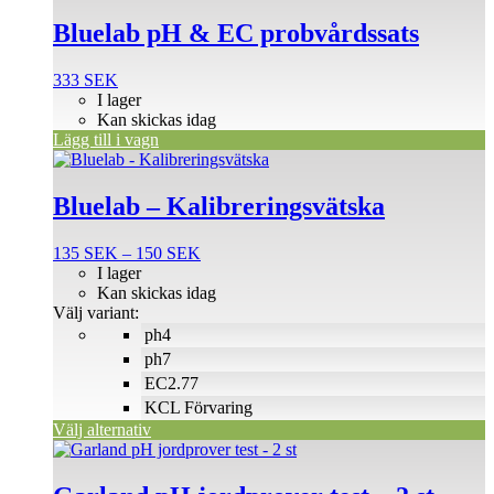
Bluelab pH & EC probvårdssats
333
SEK
I lager
Kan skickas idag
Lägg till i vagn
Den
här
produkten
Bluelab – Kalibreringsvätska
har
flera
Prisintervall:
135
SEK
–
150
SEK
varianter.
135 SEK
I lager
De
till
Kan skickas idag
olika
150 SEK
Välj variant:
alternativen
ph4
kan
väljas
ph7
på
EC2.77
produktsidan
KCL Förvaring
Välj alternativ