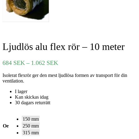
Ljudlös alu flex rör – 10 meter
Prisintervall:
684
SEK
–
1.062
SEK
684 SEK
Isolerat flexrör ger den mest ljudlösa formen av transport för din
till
ventilation.
1.062 SEK
I lager
Kan skickas idag
30 dagars returrätt
150 mm
Oe
250 mm
315 mm