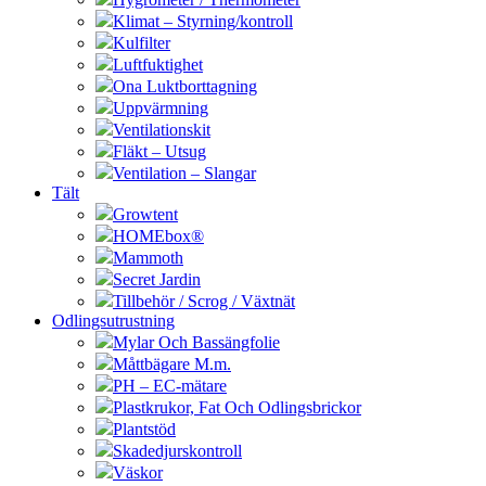
Klimat – Styrning/kontroll
Kulfilter
Luftfuktighet
Ona Luktborttagning
Uppvärmning
Ventilationskit
Fläkt – Utsug
Ventilation – Slangar
Tält
Growtent
HOMEbox®
Mammoth
Secret Jardin
Tillbehör / Scrog / Växtnät
Odlingsutrustning
Mylar Och Bassängfolie
Måttbägare M.m.
PH – EC-mätare
Plastkrukor, Fat Och Odlingsbrickor
Plantstöd
Skadedjurskontroll
Väskor