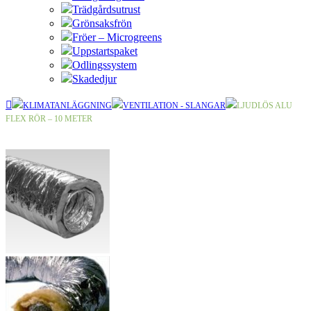
Trädgårdsutrust
Grönsaksfrön
Fröer – Microgreens
Uppstartspaket
Odlingssystem
Skadedjur
KLIMATANLÄGGNING
VENTILATION - SLANGAR
LJUDLÖS ALU
FLEX RÖR – 10 METER