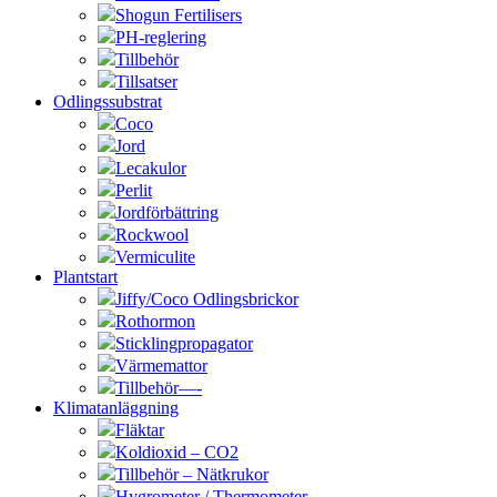
Shogun Fertilisers
PH-reglering
Tillbehör
Tillsatser
Odlingssubstrat
Coco
Jord
Lecakulor
Perlit
Jordförbättring
Rockwool
Vermiculite
Plantstart
Jiffy/Coco Odlingsbrickor
Rothormon
Sticklingpropagator
Värmemattor
Tillbehör—-
Klimatanläggning
Fläktar
Koldioxid – CO2
Tillbehör – Nätkrukor
Hygrometer / Thermometer