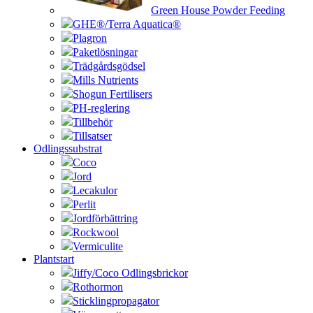
Green House Powder Feeding
GHE®/Terra Aquatica®
Plagron
Paketlösningar
Trädgårdsgödsel
Mills Nutrients
Shogun Fertilisers
PH-reglering
Tillbehör
Tillsatser
Odlingssubstrat
Coco
Jord
Lecakulor
Perlit
Jordförbättring
Rockwool
Vermiculite
Plantstart
Jiffy/Coco Odlingsbrickor
Rothormon
Sticklingpropagator