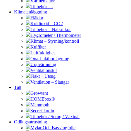
Värmemattor
Tillbehör—-
Klimatanläggning
Fläktar
Koldioxid – CO2
Tillbehör – Nätkrukor
Hygrometer / Thermometer
Klimat – Styrning/kontroll
Kulfilter
Luftfuktighet
Ona Luktborttagning
Uppvärmning
Ventilationskit
Fläkt – Utsug
Ventilation – Slangar
Tält
Growtent
HOMEbox®
Mammoth
Secret Jardin
Tillbehör / Scrog / Växtnät
Odlingsutrustning
Mylar Och Bassängfolie