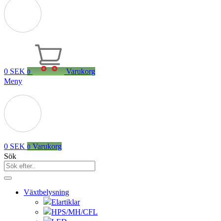
0
SEK
Varukorg
0
Meny
0
SEK
Varukorg
0
Sök
Växtbelysning
Elartiklar
HPS/MH/CFL