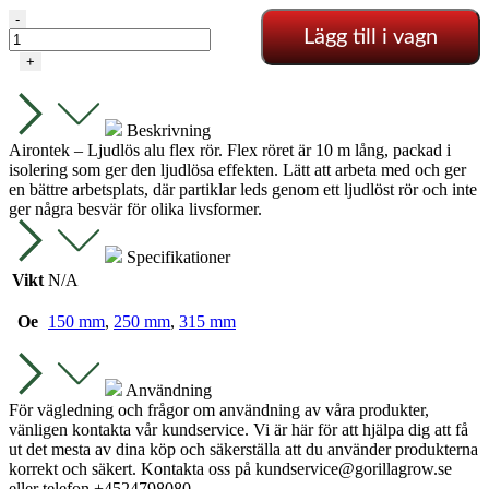
Ljudlös
-
Lägg till i vagn
alu
flex
+
rör
-
10
Beskrivning
meter
Airontek – Ljudlös alu flex rör. Flex röret är 10 m lång, packad i
mängd
isolering som ger den ljudlösa effekten. Lätt att arbeta med och ger
en bättre arbetsplats, där partiklar leds genom ett ljudlöst rör och inte
ger några besvär för olika livsformer.
Specifikationer
Vikt
N/A
Oe
150 mm
,
250 mm
,
315 mm
Användning
För vägledning och frågor om användning av våra produkter,
vänligen kontakta vår kundservice. Vi är här för att hjälpa dig att få
ut det mesta av dina köp och säkerställa att du använder produkterna
korrekt och säkert. Kontakta oss på
kundservice@gorillagrow.se
eller telefon +4524798080.