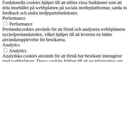
Funktionella cookies hjälper till att utföra vissa funktioner som att
dela innehållet på webbplatsen på sociala medieplattformar, samla in
feedback och andra tredjepartsfunktioner.
Performance
Performance
Prestandacookies används för att förstå och analysera webbplatsens
nyckelprestandaindex, vilket hjälper till att leverera en bättre
användarupplevelse för besökarna.
Analytics
Analytics
Analytiska cookies används för att förstå hur besökare interagerar
med webbplatsen. Dessa cookies hjälper till att ge information om
mätvärden för antalet besökare, avvisningsfrekvens, trafikkälla, etc.
Annons
Annons
Annonscookies används för att ge besökarna relevanta annonser och
marknadsföringskampanjer. Dessa cookies spårar besökare över
webbplatser och samlar in information för att tillhandahålla
anpassade annonser.
Andra
Andra
Andra okategoriserade cookies är de som analyseras och som ännu
inte har klassificerats i en kategori.
SPARA OCH ACCEPTERA