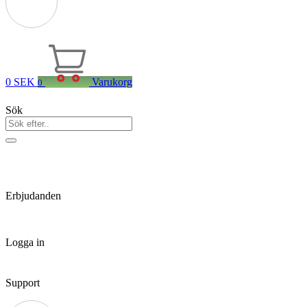
0
SEK
Varukorg
0
Sök
Erbjudanden
Logga in
Support