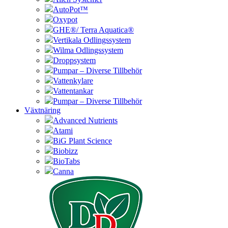
AutoPot™
Oxypot
GHE®/ Terra Aquatica®
Vertikala Odlingssystem
Wilma Odlingssystem
Droppsystem
Pumpar – Diverse Tillbehör
Vattenkylare
Vattentankar
Pumpar – Diverse Tillbehör
Växtnäring
Advanced Nutrients
Atami
BiG Plant Science
Biobizz
BioTabs
Canna