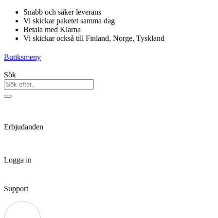
Hoppa
Snabb och säker leverans
till
Vi skickar paketet samma dag
innehåll
Betala med Klarna
Vi skickar också till Finland, Norge, Tyskland
Butiksmeny
Sök
Erbjudanden
Logga in
Support