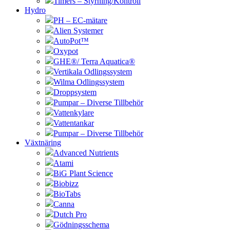
Timers – Styrning/Kontroll
Hydro
PH – EC-mätare
Alien Systemer
AutoPot™
Oxypot
GHE®/ Terra Aquatica®
Vertikala Odlingssystem
Wilma Odlingssystem
Droppsystem
Pumpar – Diverse Tillbehör
Vattenkylare
Vattentankar
Pumpar – Diverse Tillbehör
Växtnäring
Advanced Nutrients
Atami
BiG Plant Science
Biobizz
BioTabs
Canna
Dutch Pro
Gödningsschema