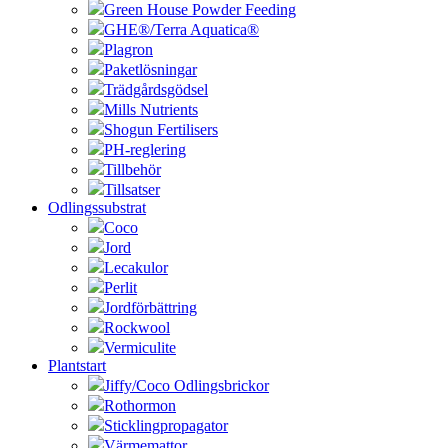
Green House Powder Feeding
GHE®/Terra Aquatica®
Plagron
Paketlösningar
Trädgårdsgödsel
Mills Nutrients
Shogun Fertilisers
PH-reglering
Tillbehör
Tillsatser
Odlingssubstrat
Coco
Jord
Lecakulor
Perlit
Jordförbättring
Rockwool
Vermiculite
Plantstart
Jiffy/Coco Odlingsbrickor
Rothormon
Sticklingpropagator
Värmemattor