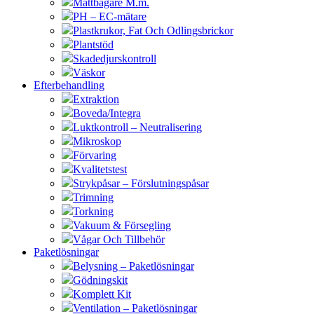
Måttbägare M.m.
PH – EC-mätare
Plastkrukor, Fat Och Odlingsbrickor
Plantstöd
Skadedjurskontroll
Väskor
Efterbehandling
Extraktion
Boveda/Integra
Luktkontroll – Neutralisering
Mikroskop
Förvaring
Kvalitetstest
Strykpåsar – Förslutningspåsar
Trimning
Torkning
Vakuum & Försegling
Vågar Och Tillbehör
Paketlösningar
Belysning – Paketlösningar
Gödningskit
Komplett Kit
Ventilation – Paketlösningar