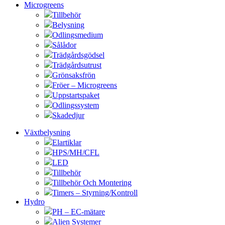
Microgreens
Tillbehör
Belysning
Odlingsmedium
Sålådor
Trädgårdsgödsel
Trädgårdsutrust
Grönsaksfrön
Fröer – Microgreens
Uppstartspaket
Odlingssystem
Skadedjur
Växtbelysning
Elartiklar
HPS/MH/CFL
LED
Tillbehör
Tillbehör Och Montering
Timers – Styrning/Kontroll
Hydro
PH – EC-mätare
Alien Systemer