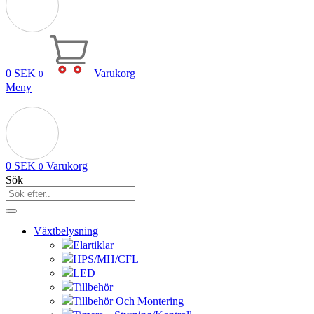
0
SEK
Varukorg
0
Meny
0
SEK
Varukorg
0
Sök
Växtbelysning
Elartiklar
HPS/MH/CFL
LED
Tillbehör
Tillbehör Och Montering