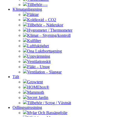
Tillbehör—-
Klimatanläggning
Fläktar
Koldioxid – CO2
Tillbehör – Nätkrukor
Hygrometer / Thermometer
Klimat – Styrning/kontroll
Kulfilter
Luftfuktighet
Ona Luktborttagning
Uppvärmning
Ventilationskit
Fläkt – Utsug
Ventilation – Slangar
Tält
Growtent
HOMEbox®
Mammoth
Secret Jardin
Tillbehör / Scrog / Växtnät
Odlingsutrustning
Mylar Och Bassängfolie