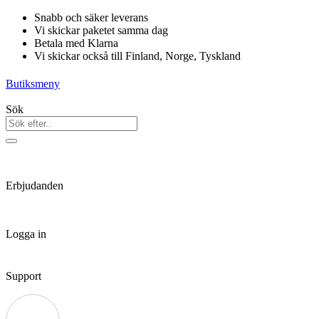
Hoppa
Snabb och säker leverans
till
Vi skickar paketet samma dag
innehåll
Betala med Klarna
Vi skickar också till Finland, Norge, Tyskland
Butiksmeny
Sök
Erbjudanden
Logga in
Support