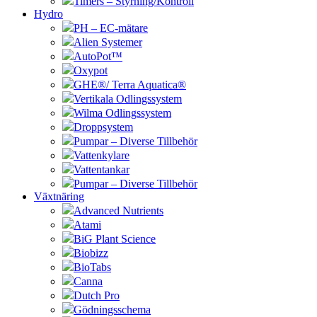
Timers – Styrning/Kontroll
Hydro
PH – EC-mätare
Alien Systemer
AutoPot™
Oxypot
GHE®/ Terra Aquatica®
Vertikala Odlingssystem
Wilma Odlingssystem
Droppsystem
Pumpar – Diverse Tillbehör
Vattenkylare
Vattentankar
Pumpar – Diverse Tillbehör
Växtnäring
Advanced Nutrients
Atami
BiG Plant Science
Biobizz
BioTabs
Canna
Dutch Pro
Gödningsschema