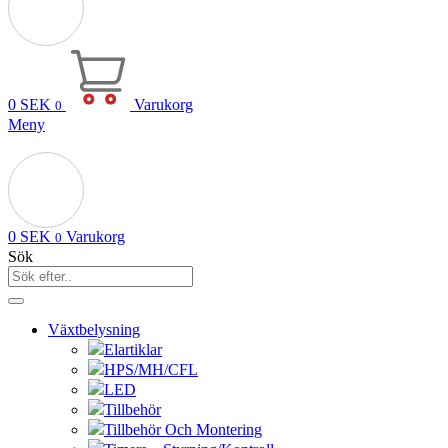
0
SEK
Varukorg
0
Meny
0
SEK
Varukorg
0
Sök
Växtbelysning
Elartiklar
HPS/MH/CFL
LED
Tillbehör
Tillbehör Och Montering