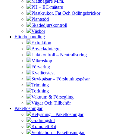
Måttbägare M.m.
PH – EC-mätare
Plastkrukor, Fat Och Odlingsbrickor
Plantstöd
Skadedjurskontroll
Väskor
Efterbehandling
Extraktion
Boveda/Integra
Luktkontroll – Neutralisering
Mikroskop
Förvaring
Kvalitetstest
Strykpåsar – Förslutningspåsar
Trimning
Torkning
Vakuum & Försegling
Vågar Och Tillbehör
Paketlösningar
Belysning – Paketlösningar
Gödningskit
Komplett Kit
Ventilation – Paketlösningar