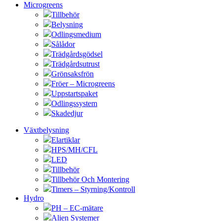
Microgreens
Tillbehör
Belysning
Odlingsmedium
Sålådor
Trädgårdsgödsel
Trädgårdsutrust
Grönsaksfrön
Fröer – Microgreens
Uppstartspaket
Odlingssystem
Skadedjur
Växtbelysning
Elartiklar
HPS/MH/CFL
LED
Tillbehör
Tillbehör Och Montering
Timers – Styrning/Kontroll
Hydro
PH – EC-mätare
Alien Systemer