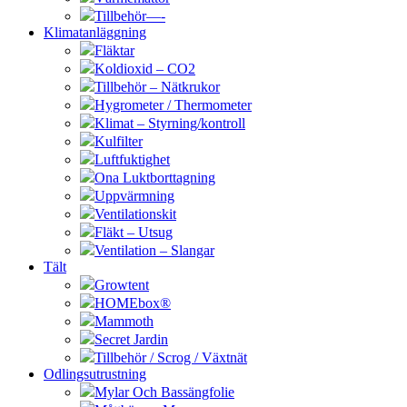
Tillbehör—-
Klimatanläggning
Fläktar
Koldioxid – CO2
Tillbehör – Nätkrukor
Hygrometer / Thermometer
Klimat – Styrning/kontroll
Kulfilter
Luftfuktighet
Ona Luktborttagning
Uppvärmning
Ventilationskit
Fläkt – Utsug
Ventilation – Slangar
Tält
Growtent
HOMEbox®
Mammoth
Secret Jardin
Tillbehör / Scrog / Växtnät
Odlingsutrustning
Mylar Och Bassängfolie