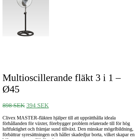
Multioscillerande fläkt 3 i 1 –
Ø45
Det
Det
898
SEK
394
SEK
ursprungliga
nuvarande
Clivex MASTER-fläkten hjälper till att upprätthålla ideala
priset
priset
förhållanden för växter, förebygger problem relaterade till för hög
var:
är:
luftfuktighet och främjar sund tillväxt. Den minskar mögelbildning,
898 SEK.
394 SEK.
förbättrar syresättningen och håller skadedjur borta, vilket skapar en