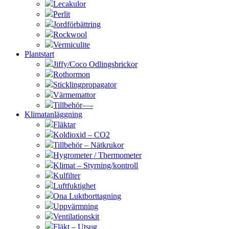
Lecakulor
Perlit
Jordförbättring
Rockwool
Vermiculite
Plantstart
Jiffy/Coco Odlingsbrickor
Rothormon
Sticklingpropagator
Värmemattor
Tillbehör—-
Klimatanläggning
Fläktar
Koldioxid – CO2
Tillbehör – Nätkrukor
Hygrometer / Thermometer
Klimat – Styrning/kontroll
Kulfilter
Luftfuktighet
Ona Luktborttagning
Uppvärmning
Ventilationskit
Fläkt – Utsug