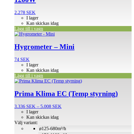
2.278
SEK
I lager
Kan skickas idag
Lägg till i vagn
Hygrometer – Mini
74
SEK
I lager
Kan skickas idag
Lägg till i vagn
Den
här
produkten
Prima Klima EC (Temp styrning)
har
flera
Prisintervall:
3.336
SEK
–
5.008
SEK
varianter.
3.336 SEK
I lager
De
till
Kan skickas idag
olika
5.008 SEK
Välj variant:
alternativen
ø125-680m³/h
kan