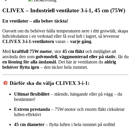
CLIVEX – Industriell ventilator 3-i-1, 45 cm (75W)
En ventilator – alla behov täckta!
Oavsett om du behöver hålla temperaturen nere i ditt growtält, skapa
luftcirkulation i en verkstad eller få sval luft i lagret, så levererar
CLIVEX 3-i-1-ventilatorn
varan –
varje gång
.
Med
kraftfull 75W-motor
, stor
45 cm fläkt
och möjlighet att
använda den som
golvmodell, väggmonterad eller på stativ
, får du
en lösning för alla ändamål
. Det här är ventilatorn du
aldrig
behöver flytta igen
– den täcker hela rummet.
Därför ska du välja CLIVEX 3-i-1:
Ultimat flexibilitet
– stående, hängande eller på vägg – du
bestämmer!
Extrem prestanda
– 75W-motor och enorm fläkt cirkulerar
luften effektivt
45 cm diameter
– flytta luften i hela rummet på nolltid