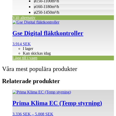
väljas
ø150-1100m³/h
på
ø160-1180m³/h
produktsidan
ø250-1450m³/h
Välj alternativ
Gse Digital fläktkontroller
3.914
SEK
I lager
Kan skickas idag
Lägg till i vagn
Våra mest populära produkter
Relaterade produkter
Den
här
produkten
Prima Klima EC (Temp styrning)
har
flera
Prisintervall:
3.336
SEK
–
5.008
SEK
varianter.