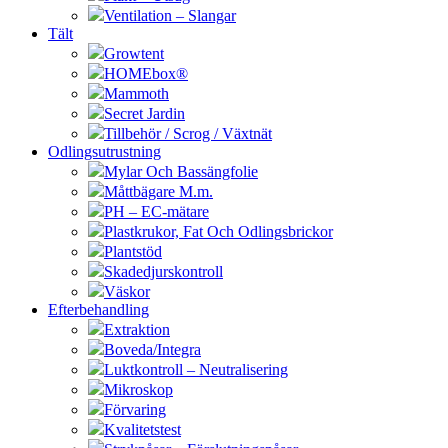
Ventilation – Slangar
Tält
Growtent
HOMEbox®
Mammoth
Secret Jardin
Tillbehör / Scrog / Växtnät
Odlingsutrustning
Mylar Och Bassängfolie
Måttbägare M.m.
PH – EC-mätare
Plastkrukor, Fat Och Odlingsbrickor
Plantstöd
Skadedjurskontroll
Väskor
Efterbehandling
Extraktion
Boveda/Integra
Luktkontroll – Neutralisering
Mikroskop
Förvaring
Kvalitetstest