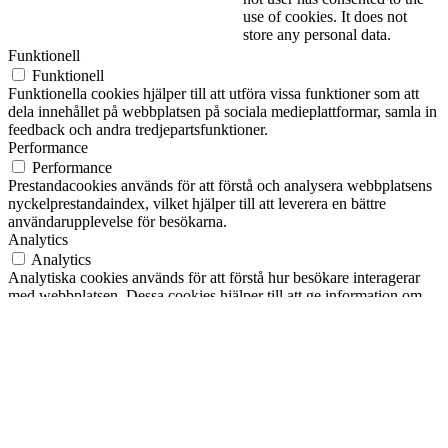
use of cookies. It does not
store any personal data.
Funktionell
Funktionell
Funktionella cookies hjälper till att utföra vissa funktioner som att
dela innehållet på webbplatsen på sociala medieplattformar, samla in
feedback och andra tredjepartsfunktioner.
Performance
Performance
Prestandacookies används för att förstå och analysera webbplatsens
nyckelprestandaindex, vilket hjälper till att leverera en bättre
användarupplevelse för besökarna.
Analytics
Analytics
Analytiska cookies används för att förstå hur besökare interagerar
med webbplatsen. Dessa cookies hjälper till att ge information om
mätvärden för antalet besökare, avvisningsfrekvens, trafikkälla, etc.
Annons
Annons
Annonscookies används för att ge besökarna relevanta annonser och
marknadsföringskampanjer. Dessa cookies spårar besökare över
webbplatser och samlar in information för att tillhandahålla
anpassade annonser.
Andra