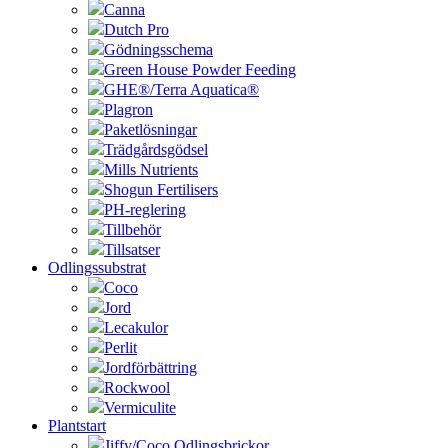
Canna
Dutch Pro
Gödningsschema
Green House Powder Feeding
GHE®/Terra Aquatica®
Plagron
Paketlösningar
Trädgårdsgödsel
Mills Nutrients
Shogun Fertilisers
PH-reglering
Tillbehör
Tillsatser
Odlingssubstrat
Coco
Jord
Lecakulor
Perlit
Jordförbättring
Rockwool
Vermiculite
Plantstart
Jiffy/Coco Odlingsbrickor