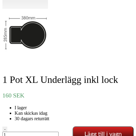
1 Pot XL Underlägg inkl lock
160
SEK
I lager
Kan skickas idag
30 dagars returrätt
1
-
Lägg till i vagn
Pot