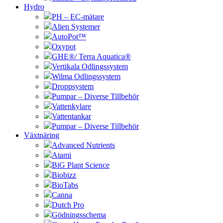
Hydro
PH – EC-mätare
Alien Systemer
AutoPot™
Oxypot
GHE®/ Terra Aquatica®
Vertikala Odlingssystem
Wilma Odlingssystem
Droppsystem
Pumpar – Diverse Tillbehör
Vattenkylare
Vattentankar
Pumpar – Diverse Tillbehör
Växtnäring
Advanced Nutrients
Atami
BiG Plant Science
Biobizz
BioTabs
Canna
Dutch Pro
Gödningsschema