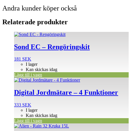
Andra kunder köper också
Relaterade produkter
Sond EC – Rengöringskit
181
SEK
I lager
Kan skickas idag
Lägg till i vagn
Digital Jordmätare – 4 Funktioner
333
SEK
I lager
Kan skickas idag
Lägg till i vagn