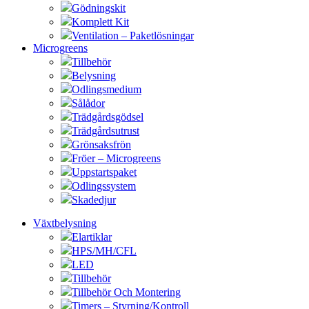
Gödningskit
Komplett Kit
Ventilation – Paketlösningar
Microgreens
Tillbehör
Belysning
Odlingsmedium
Sålådor
Trädgårdsgödsel
Trädgårdsutrust
Grönsaksfrön
Fröer – Microgreens
Uppstartspaket
Odlingssystem
Skadedjur
Växtbelysning
Elartiklar
HPS/MH/CFL
LED
Tillbehör
Tillbehör Och Montering
Timers – Styrning/Kontroll