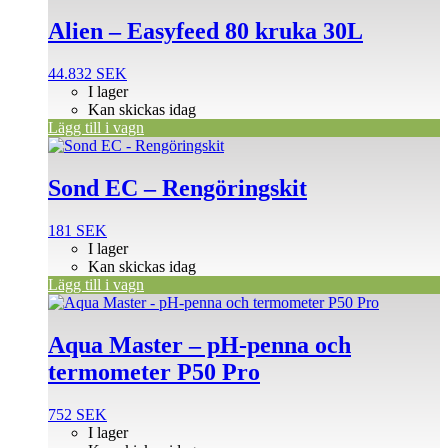
Alien – Easyfeed 80 kruka 30L
44.832
SEK
I lager
Kan skickas idag
Lägg till i vagn
Sond EC – Rengöringskit
181
SEK
I lager
Kan skickas idag
Lägg till i vagn
Aqua Master – pH-penna och
termometer P50 Pro
752
SEK
I lager