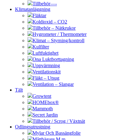
Tillbehör—-
Klimatanläggning
Fläktar
Koldioxid – CO2
Tillbehör – Nätkrukor
Hygrometer / Thermometer
Klimat – Styrning/kontroll
Kulfilter
Luftfuktighet
Ona Luktborttagning
Uppvärmning
Ventilationskit
Fläkt – Utsug
Ventilation – Slangar
Tält
Growtent
HOMEbox®
Mammoth
Secret Jardin
Tillbehör / Scrog / Växtnät
Odlingsutrustning
Mylar Och Bassängfolie
Måttbägare M.m.