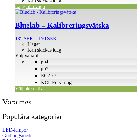
Kan skickas idag
Lägg till i vagn
Den
här
produkten
Bluelab – Kalibreringsvätska
har
flera
Prisintervall:
135
SEK
–
150
SEK
varianter.
135 SEK
I lager
De
till
Kan skickas idag
olika
150 SEK
Välj variant:
alternativen
ph4
kan
väljas
ph7
på
EC2.77
produktsidan
KCL Förvaring
Välj alternativ
Våra mest
Populära kategorier
LED-lampor
Gödningsmedel