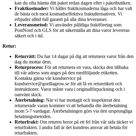
kan du ofta hämta ditt paket redan dagen efter i paketbutiken.
Fraktkostnader:
Vi håller fraktkostnaderna låga och har valt
de bästa och mest kostnadseffektiva fraktalternativen. Vi
erbjuder alltid full garanti på alla dina leveranser.
Leveransmetod:
Vi använder pålitliga fraktföretag som
PostNord och GLS för att säkerställa att dina varor levereras
säkert och i tid.
Retur:
Returrätt:
Du har 14 dagar på dig att returnera varor från den
dag du mottar dem.
Returprocess:
För att returnera en vara, skicka den tillbaka
till vår adress som anges på den medföljande etiketten.
Kontakta gärna vår kundservice på
kundservice@gorillagrow.se för att få en returetikett och
instruktioner. Varor måste vara i originalförpackning och i
oanvänt skick.
Återbetalning:
När vi har mottagit och inspekterat den
returnerade varan kommer vi att behandla din återbetalning
inom 5-7 vardagar. Återbetalningen görs via den ursprungliga
betalningsmetoden.
Returfrakt:
Om returen beror på ett fel från vår sida täcker vi
returfrakten. I andra fall är det kundens ansvar att betala för
returfrakten.