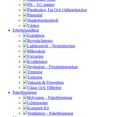
PH – EC-mätare
Plastkrukor, Fat Och Odlingsbrickor
Plantstöd
Skadedjurskontroll
Väskor
Efterbehandling
Extraktion
Boveda/Integra
Luktkontroll – Neutralisering
Mikroskop
Förvaring
Kvalitetstest
Strykpåsar – Förslutningspåsar
Trimning
Torkning
Vakuum & Försegling
Vågar Och Tillbehör
Paketlösningar
Belysning – Paketlösningar
Gödningskit
Komplett Kit
Ventilation – Paketlösningar