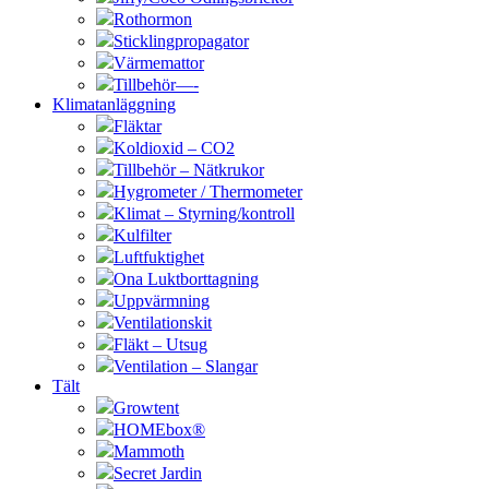
Rothormon
Sticklingpropagator
Värmemattor
Tillbehör—-
Klimatanläggning
Fläktar
Koldioxid – CO2
Tillbehör – Nätkrukor
Hygrometer / Thermometer
Klimat – Styrning/kontroll
Kulfilter
Luftfuktighet
Ona Luktborttagning
Uppvärmning
Ventilationskit
Fläkt – Utsug
Ventilation – Slangar
Tält
Growtent
HOMEbox®
Mammoth
Secret Jardin