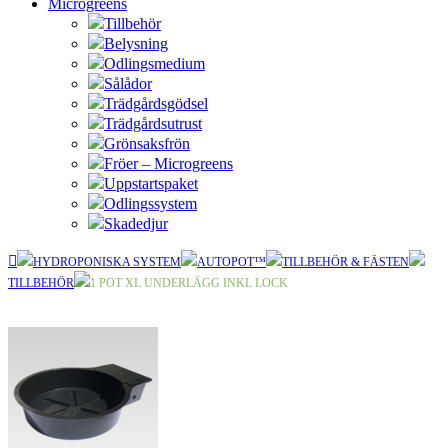
Microgreens
Tillbehör
Belysning
Odlingsmedium
Sålådor
Trädgårdsgödsel
Trädgårdsutrust
Grönsaksfrön
Fröer – Microgreens
Uppstartspaket
Odlingssystem
Skadedjur
HYDROPONISKA SYSTEM
AUTOPOT™
TILLBEHÖR & FÄSTEN
TILLBEHÖR
1 POT XL UNDERLÄGG INKL LOCK