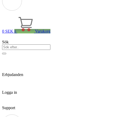
0
SEK
Varukorg
0
Sök
Erbjudanden
Logga in
Support