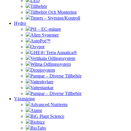
LED
Tillbehör
Tillbehör Och Montering
Timers – Styrning/Kontroll
Hydro
PH – EC-mätare
Alien Systemer
AutoPot™
Oxypot
GHE®/ Terra Aquatica®
Vertikala Odlingssystem
Wilma Odlingssystem
Droppsystem
Pumpar – Diverse Tillbehör
Vattenkylare
Vattentankar
Pumpar – Diverse Tillbehör
Växtnäring
Advanced Nutrients
Atami
BiG Plant Science
Biobizz
BioTabs