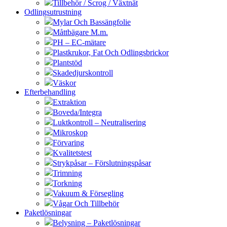
Tillbehör / Scrog / Växtnät
Odlingsutrustning
Mylar Och Bassängfolie
Måttbägare M.m.
PH – EC-mätare
Plastkrukor, Fat Och Odlingsbrickor
Plantstöd
Skadedjurskontroll
Väskor
Efterbehandling
Extraktion
Boveda/Integra
Luktkontroll – Neutralisering
Mikroskop
Förvaring
Kvalitetstest
Strykpåsar – Förslutningspåsar
Trimning
Torkning
Vakuum & Försegling
Vågar Och Tillbehör
Paketlösningar
Belysning – Paketlösningar