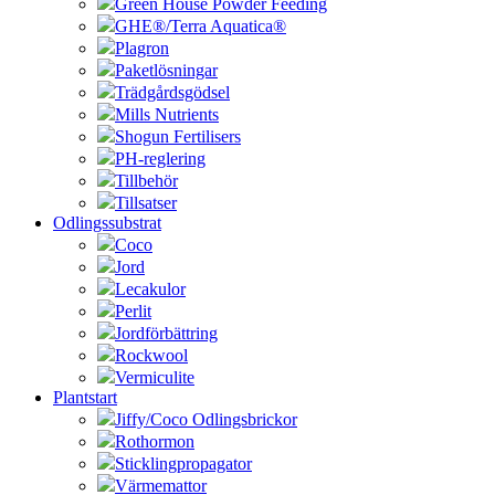
Green House Powder Feeding
GHE®/Terra Aquatica®
Plagron
Paketlösningar
Trädgårdsgödsel
Mills Nutrients
Shogun Fertilisers
PH-reglering
Tillbehör
Tillsatser
Odlingssubstrat
Coco
Jord
Lecakulor
Perlit
Jordförbättring
Rockwool
Vermiculite
Plantstart
Jiffy/Coco Odlingsbrickor
Rothormon
Sticklingpropagator
Värmemattor