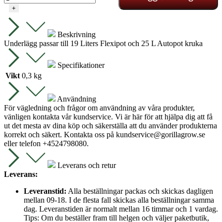
XL
+
Underlägg
inkl
lock
Beskrivning
mängd
Underlägg passar till 19 Liters Flexipot och 25 L Autopot kruka
Specifikationer
Vikt
0,3 kg
Användning
För vägledning och frågor om användning av våra produkter,
vänligen kontakta vår kundservice. Vi är här för att hjälpa dig att få
ut det mesta av dina köp och säkerställa att du använder produkterna
korrekt och säkert. Kontakta oss på
kundservice@gorillagrow.se
eller telefon +4524798080.
Leverans och retur
Leverans:
Leveranstid:
Alla beställningar packas och skickas dagligen
mellan 09-18. I de flesta fall skickas alla beställningar samma
dag. Leveranstiden är normalt mellan 16 timmar och 1 vardag.
Tips: Om du beställer fram till helgen och väljer paketbutik,