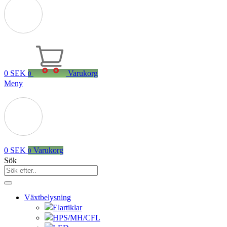
0
SEK
Varukorg
0
Meny
0
SEK
Varukorg
0
Sök
Växtbelysning
Elartiklar
HPS/MH/CFL