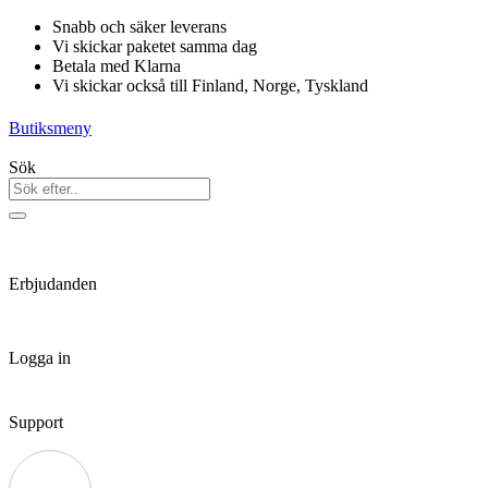
Hoppa
Snabb och säker leverans
till
Vi skickar paketet samma dag
innehåll
Betala med Klarna
Vi skickar också till Finland, Norge, Tyskland
Butiksmeny
Sök
Erbjudanden
Logga in
Support