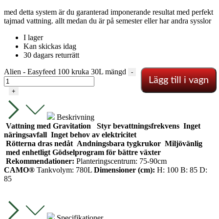
med detta system är du garanterad imponerande resultat med perfekt
tajmad vattning. allt medan du är på semester eller har andra sysslor
I lager
Kan skickas idag
30 dagars returrätt
Alien - Easyfeed 100 kruka 30L mängd
-
Lägg till i vagn
+
Beskrivning
Vattning med Gravitation
Styr bevattningsfrekvens
Inget
näringsavfall
Inget behov av elektricitet
Rötterna dras nedåt
Andningsbara tygkrukor
Miljövänlig
med enhetligt Gödselprogram för bättre växter
Rekommendationer:
Planteringscentrum: 75-90cm
CAMO®
Tankvolym: 780L
Dimensioner (cm):
H: 100 B: 85 D:
85
Specifikationer