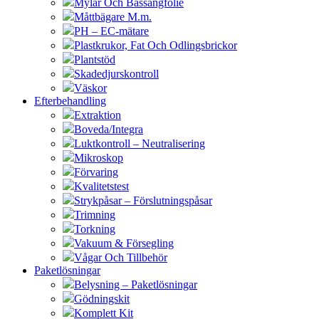
Mylar Och Bassängfolie
Måttbägare M.m.
PH – EC-mätare
Plastkrukor, Fat Och Odlingsbrickor
Plantstöd
Skadedjurskontroll
Väskor
Efterbehandling
Extraktion
Boveda/Integra
Luktkontroll – Neutralisering
Mikroskop
Förvaring
Kvalitetstest
Strykpåsar – Förslutningspåsar
Trimning
Torkning
Vakuum & Försegling
Vågar Och Tillbehör
Paketlösningar
Belysning – Paketlösningar
Gödningskit
Komplett Kit