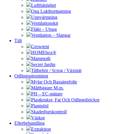
Luftfuktighet
Ona Luktborttagning
Uppvärmning
Ventilationskit
Fläkt – Utsug
Ventilation – Slangar
Tält
Growtent
HOMEbox®
Mammoth
Secret Jardin
Tillbehör / Scrog / Växtnät
Odlingsutrustning
Mylar Och Bassängfolie
Måttbägare M.m.
PH – EC-mätare
Plastkrukor, Fat Och Odlingsbrickor
Plantstöd
Skadedjurskontroll
Väskor
Efterbehandling
Extraktion