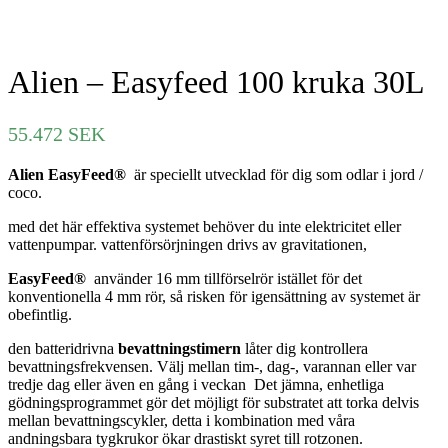
Alien – Easyfeed 100 kruka 30L
55.472
SEK
Alien EasyFeed®
är speciellt utvecklad för dig som odlar i jord /
coco.
med det här effektiva systemet behöver du inte elektricitet eller
vattenpumpar. vattenförsörjningen drivs av gravitationen,
EasyFeed®
använder 16 mm tillförselrör istället för det
konventionella 4 mm rör, så risken för igensättning av systemet är
obefintlig.
den batteridrivna
bevattningstimern
låter dig kontrollera
bevattningsfrekvensen. Välj mellan tim-, dag-, varannan eller var
tredje dag eller även en gång i veckan Det jämna, enhetliga
gödningsprogrammet gör det möjligt för substratet att torka delvis
mellan bevattningscykler, detta i kombination med våra
andningsbara tygkrukor ökar drastiskt syret till rotzonen.