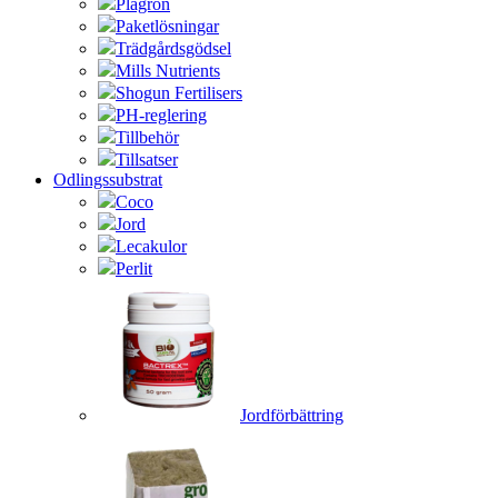
Plagron
Paketlösningar
Trädgårdsgödsel
Mills Nutrients
Shogun Fertilisers
PH-reglering
Tillbehör
Tillsatser
Odlingssubstrat
Coco
Jord
Lecakulor
Perlit
Jordförbättring