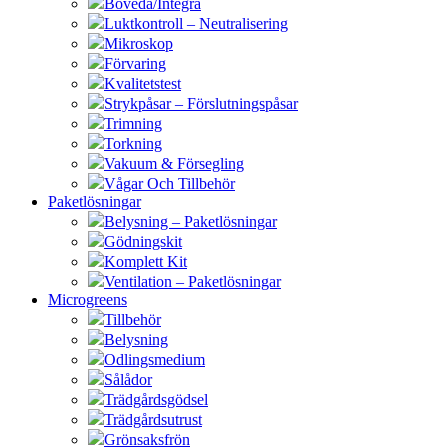
Boveda/Integra
Luktkontroll – Neutralisering
Mikroskop
Förvaring
Kvalitetstest
Strykpåsar – Förslutningspåsar
Trimning
Torkning
Vakuum & Försegling
Vågar Och Tillbehör
Paketlösningar
Belysning – Paketlösningar
Gödningskit
Komplett Kit
Ventilation – Paketlösningar
Microgreens
Tillbehör
Belysning
Odlingsmedium
Sålådor
Trädgårdsgödsel
Trädgårdsutrust
Grönsaksfrön