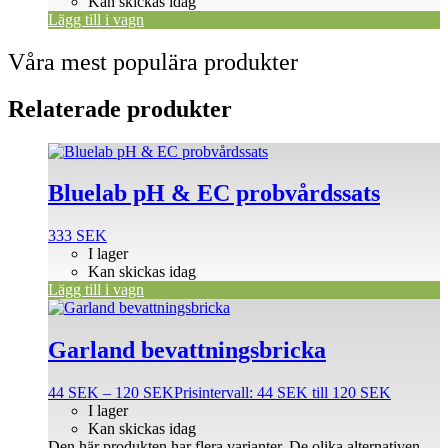
Kan skickas idag
Lägg till i vagn
Våra mest populära produkter
Relaterade produkter
Bluelab pH & EC probvårdssats
333
SEK
I lager
Kan skickas idag
Lägg till i vagn
Garland bevattningsbricka
44
SEK
–
120
SEK
Prisintervall: 44 SEK till 120 SEK
I lager
Kan skickas idag
Den här produkten har flera varianter. De olika alternativen