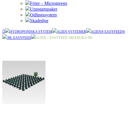
Fröer – Microgreens
Uppstartspaket
Odlingssystem
Skadedjur
HYDROPONISKA SYSTEM
ALIEN SYSTEMER
ALIEN® EASYFEED®
30L EASYFEED
ALIEN – EASYFEED 100 KRUKA 30L