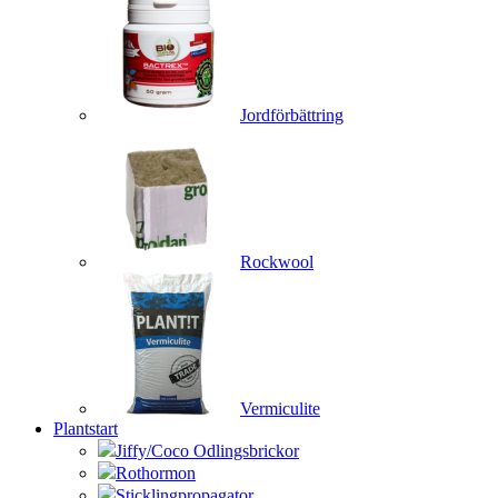
Jordförbättring
Rockwool
Vermiculite
Plantstart
Jiffy/Coco Odlingsbrickor
Rothormon
Sticklingpropagator