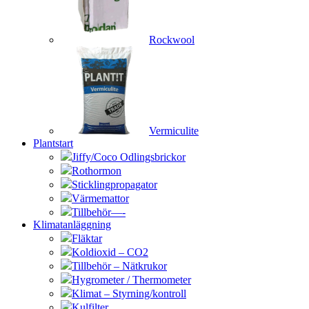
Rockwool
Vermiculite
Plantstart
Jiffy/Coco Odlingsbrickor
Rothormon
Sticklingpropagator
Värmemattor
Tillbehör—-
Klimatanläggning
Fläktar
Koldioxid – CO2
Tillbehör – Nätkrukor
Hygrometer / Thermometer
Klimat – Styrning/kontroll
Kulfilter