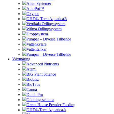
Alien Systemer
AutoPot™
Oxypot
GHE®/ Terra Aquatica®
Vertikala Odlingssystem
Wilma Odlingssystem
Droppsystem
Pumpar – Diverse Tillbehör
Vattenkylare
Vattentankar
Pumpar – Diverse Tillbehör
Växtnäring
Advanced Nutrients
Atami
BiG Plant Science
Biobizz
BioTabs
Canna
Dutch Pro
Gödningsschema
Green House Powder Feeding
GHE®/Terra Aquatica®