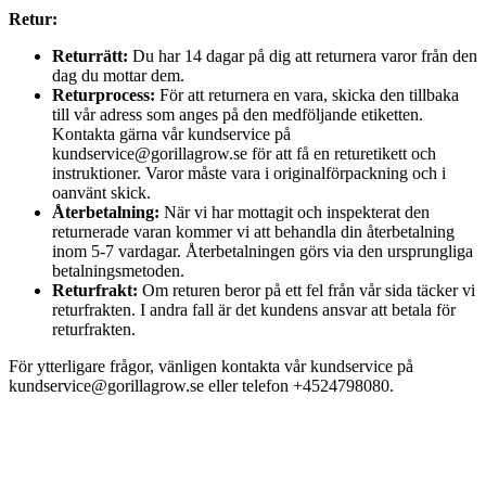
Retur:
Returrätt:
Du har 14 dagar på dig att returnera varor från den
dag du mottar dem.
Returprocess:
För att returnera en vara, skicka den tillbaka
till vår adress som anges på den medföljande etiketten.
Kontakta gärna vår kundservice på
kundservice@gorillagrow.se för att få en returetikett och
instruktioner. Varor måste vara i originalförpackning och i
oanvänt skick.
Återbetalning:
När vi har mottagit och inspekterat den
returnerade varan kommer vi att behandla din återbetalning
inom 5-7 vardagar. Återbetalningen görs via den ursprungliga
betalningsmetoden.
Returfrakt:
Om returen beror på ett fel från vår sida täcker vi
returfrakten. I andra fall är det kundens ansvar att betala för
returfrakten.
För ytterligare frågor, vänligen kontakta vår kundservice på
kundservice@gorillagrow.se eller telefon +4524798080.