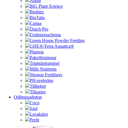
Atami
BiG Plant Science
Biobizz
BioTabs
Canna
Dutch Pro
Gödningsschema
Green House Powder Feeding
GHE®/Terra Aquatica®
Plagron
Paketlösningar
Trädgårdsgödsel
Mills Nutrients
Shogun Fertilisers
PH-reglering
Tillbehör
Tillsatser
Odlingssubstrat
Coco
Jord
Lecakulor
Perlit