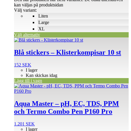
kan väljas på produktsidan
Välj variant:
Liten
Large
XL
Välj alternativ
Blå stickers – Klisterkompisar 10 st
152
SEK
I lager
Kan skickas idag
Lägg till i vagn
Aqua Master – pH, EC, TDS, PPM
och Termo Combo Pen P160 Pro
1.201
SEK
I lager