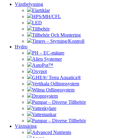
Växtbelysning
Elartiklar
HPS/MH/CFL
LED
Tillbehör
Tillbehör Och Montering
Timers – Styrning/Kontroll
Hydro
PH – EC-mätare
Alien Systemer
AutoPot™
Oxypot
GHE®/ Terra Aquatica®
Vertikala Odlingssystem
Wilma Odlingssystem
Droppsystem
Pumpar – Diverse Tillbehör
Vattenkylare
Vattentankar
Pumpar – Diverse Tillbehör
Växtnäring
Advanced Nutrients