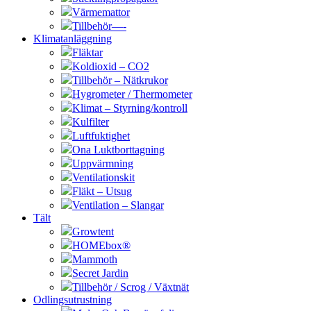
Värmemattor
Tillbehör—-
Klimatanläggning
Fläktar
Koldioxid – CO2
Tillbehör – Nätkrukor
Hygrometer / Thermometer
Klimat – Styrning/kontroll
Kulfilter
Luftfuktighet
Ona Luktborttagning
Uppvärmning
Ventilationskit
Fläkt – Utsug
Ventilation – Slangar
Tält
Growtent
HOMEbox®
Mammoth
Secret Jardin
Tillbehör / Scrog / Växtnät
Odlingsutrustning