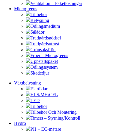
Ventilation – Paketlösningar
Microgreens
Tillbehör
Belysning
Odlingsmedium
Sålådor
Trädgårdsgödsel
Trädgårdsutrust
Grönsaksfrön
Fröer – Microgreens
Uppstartspaket
Odlingssystem
Skadedjur
Växtbelysning
Elartiklar
HPS/MH/CFL
LED
Tillbehör
Tillbehör Och Montering
Timers – Styrning/Kontroll
Hydro
PH – EC-mätare