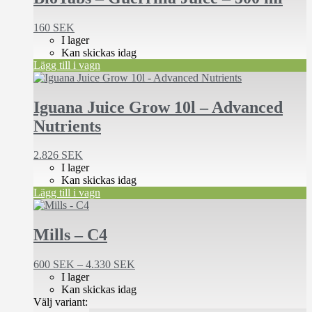
160
SEK
I lager
Kan skickas idag
Lägg till i vagn
Iguana Juice Grow 10l – Advanced
Nutrients
2.826
SEK
I lager
Kan skickas idag
Lägg till i vagn
Den
här
produkten
Mills – C4
har
flera
Prisintervall:
600
SEK
–
4.330
SEK
varianter.
600 SEK
I lager
De
till
Kan skickas idag
olika
4.330 SEK
Välj variant:
alternativen