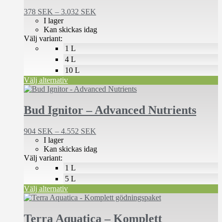
varianter.
De
Prisintervall:
378
SEK
–
3.032
SEK
olika
378 SEK
I lager
alternativen
till
Kan skickas idag
kan
3.032 SEK
Välj variant:
väljas
1 L
på
4 L
produktsidan
10 L
Välj alternativ
Den
här
produkten
Bud Ignitor – Advanced Nutrients
har
flera
Prisintervall:
904
SEK
–
4.552
SEK
varianter.
904 SEK
I lager
De
till
Kan skickas idag
olika
4.552 SEK
Välj variant:
alternativen
1 L
kan
väljas
5 L
på
Välj alternativ
produktsidan
Den
här
produkten
Terra Aquatica – Komplett