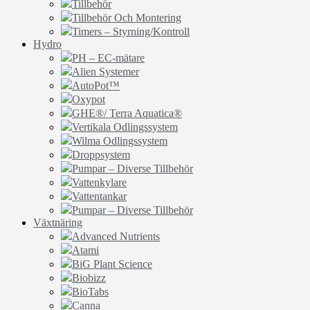
Tillbehör
Tillbehör Och Montering
Timers – Styrning/Kontroll
Hydro
PH – EC-mätare
Alien Systemer
AutoPot™
Oxypot
GHE®/ Terra Aquatica®
Vertikala Odlingssystem
Wilma Odlingssystem
Droppsystem
Pumpar – Diverse Tillbehör
Vattenkylare
Vattentankar
Pumpar – Diverse Tillbehör
Växtnäring
Advanced Nutrients
Atami
BiG Plant Science
Biobizz
BioTabs
Canna