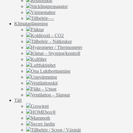
Rothormon
Sticklingpropagator
Värmemattor
Tillbehör—-
Klimatanläggning
Fläktar
Koldioxid – CO2
Tillbehör – Nätkrukor
Hygrometer / Thermometer
Klimat – Styrning/kontroll
Kulfilter
Luftfuktighet
Ona Luktborttagning
Uppvärmning
Ventilationskit
Fläkt – Utsug
Ventilation – Slangar
Tält
Growtent
HOMEbox®
Mammoth
Secret Jardin
Tillbehör / Scrog / Växtnät