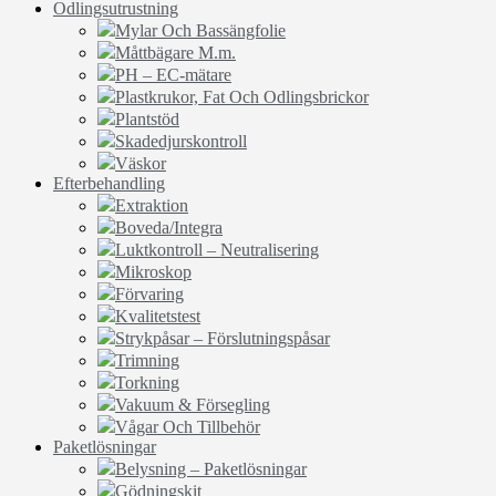
Odlingsutrustning
Mylar Och Bassängfolie
Måttbägare M.m.
PH – EC-mätare
Plastkrukor, Fat Och Odlingsbrickor
Plantstöd
Skadedjurskontroll
Väskor
Efterbehandling
Extraktion
Boveda/Integra
Luktkontroll – Neutralisering
Mikroskop
Förvaring
Kvalitetstest
Strykpåsar – Förslutningspåsar
Trimning
Torkning
Vakuum & Försegling
Vågar Och Tillbehör
Paketlösningar
Belysning – Paketlösningar
Gödningskit