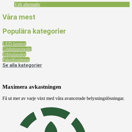
produktsidan
Välj alternativ
Våra mest
Populära kategorier
LED-lampor
Gödningsmedel
Erbjudanden
Paketlösningar
Se alla kategorier
Maximera avkastningen
Få ut mer av varje växt med våra avancerade belysningslösningar.