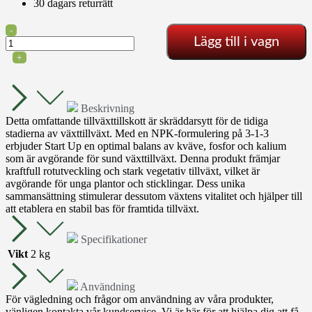
30 dagars returrätt
Starta
-
Lägg till i vagn
1L
mängd
+
Beskrivning
Detta omfattande tillväxttillskott är skräddarsytt för de tidiga
stadierna av växttillväxt. Med en NPK-formulering på 3-1-3
erbjuder Start Up en optimal balans av kväve, fosfor och kalium
som är avgörande för sund växttillväxt. Denna produkt främjar
kraftfull rotutveckling och stark vegetativ tillväxt, vilket är
avgörande för unga plantor och sticklingar. Dess unika
sammansättning stimulerar dessutom växtens vitalitet och hjälper till
att etablera en stabil bas för framtida tillväxt.
Specifikationer
Vikt
2 kg
Användning
För vägledning och frågor om användning av våra produkter,
vänligen kontakta vår kundservice. Vi är här för att hjälpa dig att få