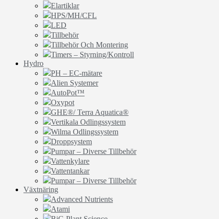
Elartiklar
HPS/MH/CFL
LED
Tillbehör
Tillbehör Och Montering
Timers – Styrning/Kontroll
Hydro
PH – EC-mätare
Alien Systemer
AutoPot™
Oxypot
GHE®/ Terra Aquatica®
Vertikala Odlingssystem
Wilma Odlingssystem
Droppsystem
Pumpar – Diverse Tillbehör
Vattenkylare
Vattentankar
Pumpar – Diverse Tillbehör
Växtnäring
Advanced Nutrients
Atami
BiG Plant Science