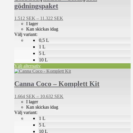
har
gödningspaket
flera
varianter.
De
Prisintervall:
1.512
SEK
–
11.322
SEK
olika
1.512 SEK
I lager
alternativen
till
Kan skickas idag
kan
11.322 SEK
Välj variant:
väljas
0,5 L
på
1 L
produktsidan
5 L
10 L
Välj alternativ
Den
här
produkten
Canna Coco – Komplett Kit
har
flera
Prisintervall:
1.664
SEK
–
10.632
SEK
varianter.
1.664 SEK
I lager
De
till
Kan skickas idag
olika
10.632 SEK
Välj variant:
alternativen
1 L
kan
väljas
5 L
på
10 L