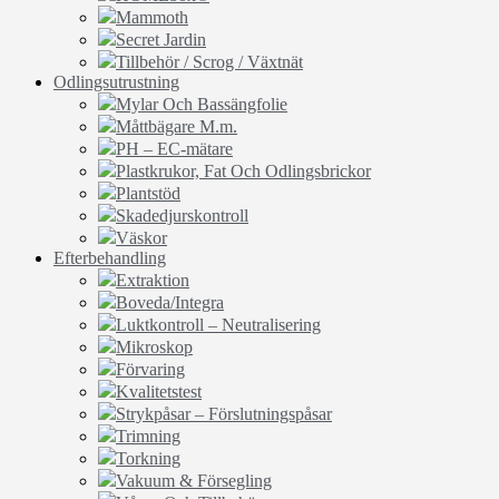
Mammoth
Secret Jardin
Tillbehör / Scrog / Växtnät
Odlingsutrustning
Mylar Och Bassängfolie
Måttbägare M.m.
PH – EC-mätare
Plastkrukor, Fat Och Odlingsbrickor
Plantstöd
Skadedjurskontroll
Väskor
Efterbehandling
Extraktion
Boveda/Integra
Luktkontroll – Neutralisering
Mikroskop
Förvaring
Kvalitetstest
Strykpåsar – Förslutningspåsar
Trimning
Torkning
Vakuum & Försegling