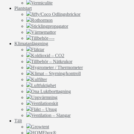
Vermiculite
Plantstart
Jiffy/Coco Odlingsbrickor
Rothormon
Sticklingpropagator
Värmemattor
Tillbehör—-
Klimatanläggning
Fläktar
Koldioxid – CO2
Tillbehör – Nätkrukor
Hygrometer / Thermometer
Klimat – Styrning/kontroll
Kulfilter
Luftfuktighet
Ona Luktborttagning
Uppvärmning
Ventilationskit
Fläkt – Utsug
Ventilation – Slangar
Tält
Growtent
HOMEbox®