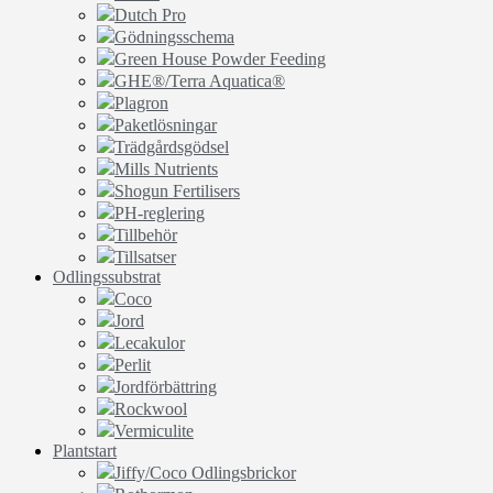
Dutch Pro
Gödningsschema
Green House Powder Feeding
GHE®/Terra Aquatica®
Plagron
Paketlösningar
Trädgårdsgödsel
Mills Nutrients
Shogun Fertilisers
PH-reglering
Tillbehör
Tillsatser
Odlingssubstrat
Coco
Jord
Lecakulor
Perlit
Jordförbättring
Rockwool
Vermiculite
Plantstart
Jiffy/Coco Odlingsbrickor