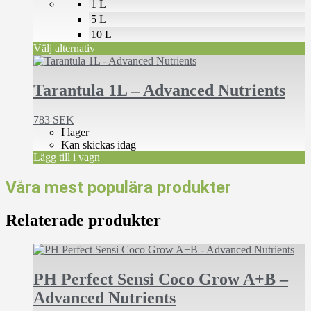
1 L
kan
väljas
5 L
på
10 L
produktsidan
Välj alternativ
Tarantula 1L – Advanced Nutrients
783
SEK
I lager
Kan skickas idag
Lägg till i vagn
Våra mest populära produkter
Relaterade produkter
Den
här
produkten
PH Perfect Sensi Coco Grow A+B –
har
Advanced Nutrients
flera