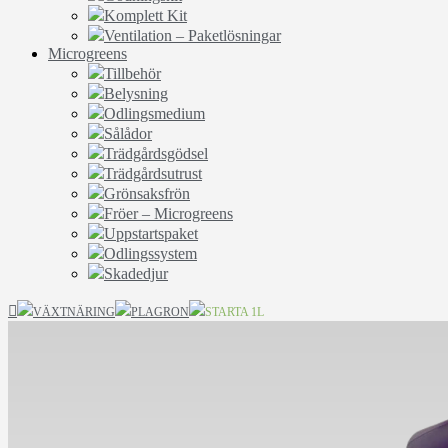
Komplett Kit
Ventilation – Paketlösningar
Microgreens
Tillbehör
Belysning
Odlingsmedium
Sålådor
Trädgårdsgödsel
Trädgårdsutrust
Grönsaksfrön
Fröer – Microgreens
Uppstartspaket
Odlingssystem
Skadedjur
VÄXTNÄRING
PLAGRON
STARTA 1L