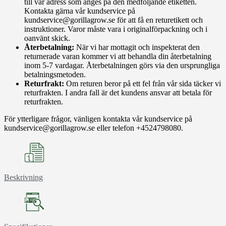
till vår adress som anges på den medföljande etiketten.
Kontakta gärna vår kundservice på
kundservice@gorillagrow.se för att få en returetikett och
instruktioner. Varor måste vara i originalförpackning och i
oanvänt skick.
Återbetalning:
När vi har mottagit och inspekterat den
returnerade varan kommer vi att behandla din återbetalning
inom 5-7 vardagar. Återbetalningen görs via den ursprungliga
betalningsmetoden.
Returfrakt:
Om returen beror på ett fel från vår sida täcker vi
returfrakten. I andra fall är det kundens ansvar att betala för
returfrakten.
För ytterligare frågor, vänligen kontakta vår kundservice på
kundservice@gorillagrow.se eller telefon +4524798080.
Beskrivning