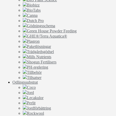
Biobizz
BioTabs
Canna
Dutch Pro
Gödningsschema
Green House Powder Feeding
GHE®/Terra Aquatica®
Plagron
Paketlösningar
Trädgårdsgödsel
Mills Nutrients
Shogun Fertilisers
PH-reglering
Tillbehör
Tillsatser
Odlingssubstrat
Coco
Jord
Lecakulor
Perlit
Jordförbättring
Rockwool