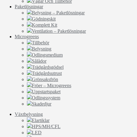
Vågar Och Tillbehör
Paketlösningar
Belysning – Paketlösningar
Gödningskit
Komplett Kit
Ventilation – Paketlösningar
Microgreens
Tillbehör
Belysning
Odlingsmedium
Sålådor
Trädgårdsgödsel
Trädgårdsutrust
Grönsaksfrön
Fröer – Microgreens
Uppstartspaket
Odlingssystem
Skadedjur
Växtbelysning
Elartiklar
HPS/MH/CFL
LED