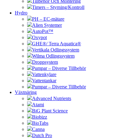
Tillbehör Och Montering
Timers – Styrning/Kontroll
Hydro
PH – EC-mätare
Alien Systemer
AutoPot™
Oxypot
GHE®/ Terra Aquatica®
Vertikala Odlingssystem
Wilma Odlingssystem
Droppsystem
Pumpar – Diverse Tillbehör
Vattenkylare
Vattentankar
Pumpar – Diverse Tillbehör
Växtnäring
Advanced Nutrients
Atami
BiG Plant Science
Biobizz
BioTabs
Canna
Dutch Pro