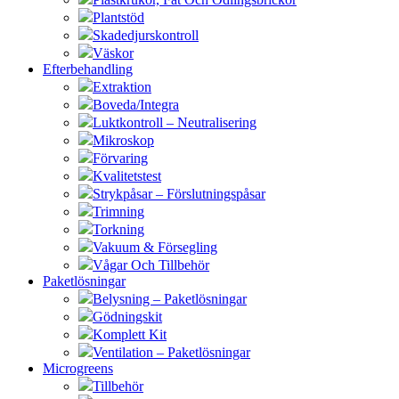
Plantstöd
Skadedjurskontroll
Väskor
Efterbehandling
Extraktion
Boveda/Integra
Luktkontroll – Neutralisering
Mikroskop
Förvaring
Kvalitetstest
Strykpåsar – Förslutningspåsar
Trimning
Torkning
Vakuum & Försegling
Vågar Och Tillbehör
Paketlösningar
Belysning – Paketlösningar
Gödningskit
Komplett Kit
Ventilation – Paketlösningar
Microgreens
Tillbehör