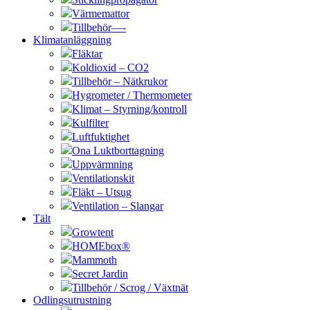
Värmemattor
Tillbehör—-
Klimatanläggning
Fläktar
Koldioxid – CO2
Tillbehör – Nätkrukor
Hygrometer / Thermometer
Klimat – Styrning/kontroll
Kulfilter
Luftfuktighet
Ona Luktborttagning
Uppvärmning
Ventilationskit
Fläkt – Utsug
Ventilation – Slangar
Tält
Growtent
HOMEbox®
Mammoth
Secret Jardin
Tillbehör / Scrog / Växtnät
Odlingsutrustning