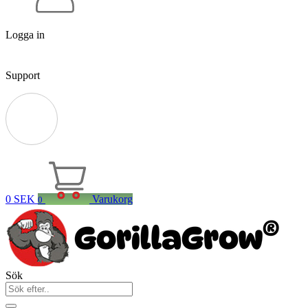
Logga in
Support
0
SEK
Varukorg
0
Sök