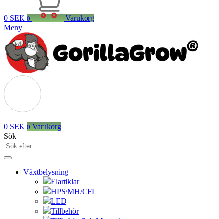
0
SEK
Varukorg
0
Meny
0
SEK
Varukorg
0
Sök
Växtbelysning
Elartiklar
HPS/MH/CFL
LED
Tillbehör