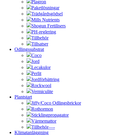
Plagron
Paketlösningar
Trädgårdsgödsel
Mills Nutrients
Shogun Fertilisers
PH-reglering
Tillbehör
Tillsatser
Odlingssubstrat
Coco
Jord
Lecakulor
Perlit
Jordförbättring
Rockwool
Vermiculite
Plantstart
Jiffy/Coco Odlingsbrickor
Rothormon
Sticklingpropagator
Värmemattor
Tillbehör—-
Klimatanläggning