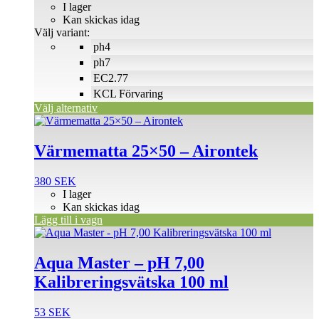
135 SEK
I lager
De
till
Kan skickas idag
olika
150 SEK
Välj variant:
alternativen
ph4
kan
väljas
ph7
på
EC2.77
produktsidan
KCL Förvaring
Välj alternativ
Värmematta 25×50 – Airontek
380
SEK
I lager
Kan skickas idag
Lägg till i vagn
Aqua Master – pH 7,00
Kalibreringsvätska 100 ml
53
SEK