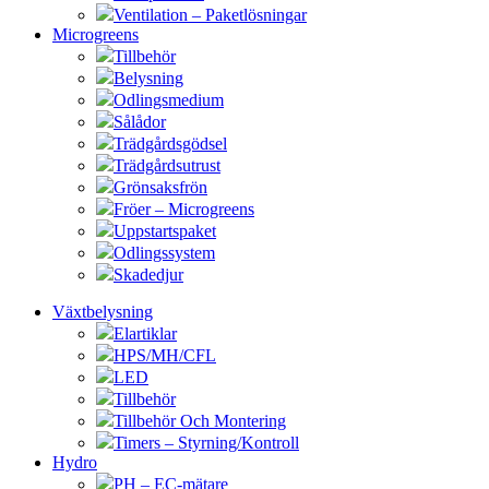
Ventilation – Paketlösningar
Microgreens
Tillbehör
Belysning
Odlingsmedium
Sålådor
Trädgårdsgödsel
Trädgårdsutrust
Grönsaksfrön
Fröer – Microgreens
Uppstartspaket
Odlingssystem
Skadedjur
Växtbelysning
Elartiklar
HPS/MH/CFL
LED
Tillbehör
Tillbehör Och Montering
Timers – Styrning/Kontroll
Hydro
PH – EC-mätare