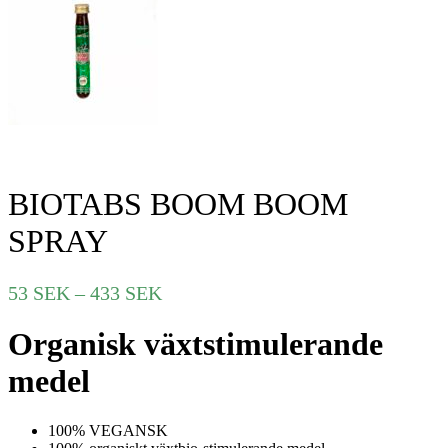
BIOTABS BOOM BOOM
SPRAY
Prisintervall:
53
SEK
–
433
SEK
53 SEK
Organisk växtstimulerande
till
433 SEK
medel
100% VEGANSK