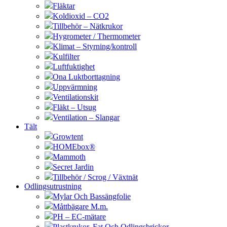
Fläktar
Koldioxid – CO2
Tillbehör – Nätkrukor
Hygrometer / Thermometer
Klimat – Styrning/kontroll
Kulfilter
Luftfuktighet
Ona Luktborttagning
Uppvärmning
Ventilationskit
Fläkt – Utsug
Ventilation – Slangar
Tält
Growtent
HOMEbox®
Mammoth
Secret Jardin
Tillbehör / Scrog / Växtnät
Odlingsutrustning
Mylar Och Bassängfolie
Måttbägare M.m.
PH – EC-mätare
Plastkrukor, Fat Och Odlingsbrickor