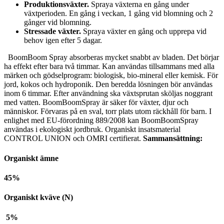
Produktionsväxter.
Spraya växterna en gång under
växtperioden. En gång i veckan, 1 gång vid blomning och 2
gånger vid blomning.
Stressade växter.
Spraya växter en gång och upprepa vid
behov igen efter 5 dagar.
BoomBoom Spray absorberas mycket snabbt av bladen. Det börjar
ha effekt efter bara två timmar. Kan användas tillsammans med alla
märken och gödselprogram: biologisk, bio-mineral eller kemisk. För
jord, kokos och hydroponik. Den beredda lösningen bör användas
inom 6 timmar. Efter användning ska växtsprutan sköljas noggrant
med vatten. BoomBoomSpray är säker för växter, djur och
människor. Förvaras på en sval, torr plats utom räckhåll för barn. I
enlighet med EU-förordning 889/2008 kan BoomBoomSpray
användas i ekologiskt jordbruk. Organiskt insatsmaterial
CONTROL UNION och OMRI certifierat.
Sammansättning:
Organiskt ämne
45%
Organiskt kväve (N)
5%