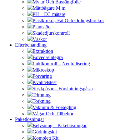
Mylar Och Bassängfolie
Måttbägare M.m.
PH – EC-mätare
Plastkrukor, Fat Och Odlingsbrickor
Plantstöd
Skadedjurskontroll
Väskor
Efterbehandling
Extraktion
Boveda/Integra
Luktkontroll – Neutralisering
Mikroskop
Förvaring
Kvalitetstest
Strykpåsar – Förslutningspåsar
Trimning
Torkning
Vakuum & Försegling
Vågar Och Tillbehör
Paketlösningar
Belysning – Paketlösningar
Gödningskit
Komplett Kit