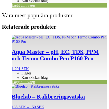
Kan skickas idag
Lägg till i vagn
Våra mest populära produkter
Relaterade produkter
Aqua Master – pH, EC, TDS, PPM
och Termo Combo Pen P160 Pro
1.201
SEK
I lager
Kan skickas idag
Lägg till i vagn
Den
här
produkten
Bluelab – Kalibreringsvätska
har
flera
Prisintervall:
135
SEK
–
150
SEK
varianter.