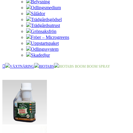
Belysning
Odlingsmedium
Sålådor
Trädgårdsgödsel
Trädgårdsutrust
Grönsaksfrön
Fröer – Microgreens
Uppstartspaket
Odlingssystem
Skadedjur
VÄXTNÄRING
BIOTABS
BIOTABS BOOM BOOM SPRAY