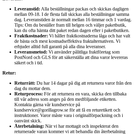
Leveranstid:
Alla beställningar packas och skickas dagligen
mellan 09-18. I de flesta fall skickas alla beställningar samma
dag. Leveranstiden är normalt mellan 16 timmar och 1 vardag.
Tips: Om du beställer fram till helgen och väljer paketbutik,
kan du ofta hämta ditt paket redan dagen efter i paketbutiken.
Fraktkostnader:
Vi håller fraktkostnaderna låga och har valt
de bästa och mest kostnadseffektiva fraktalternativen. Vi
erbjuder alltid full garanti på alla dina leveranser.
Leveransmetod:
Vi använder pålitliga fraktföretag som
PostNord och GLS för att säkerställa att dina varor levereras
säkert och i tid.
Retur:
Returrätt:
Du har 14 dagar på dig att returnera varor från den
dag du mottar dem.
Returprocess:
För att returnera en vara, skicka den tillbaka
till vår adress som anges på den medföljande etiketten.
Kontakta gärna vår kundservice på
kundservice@gorillagrow.se för att få en returetikett och
instruktioner. Varor måste vara i originalförpackning och i
oanvänt skick.
Återbetalning:
När vi har mottagit och inspekterat den
returnerade varan kommer vi att behandla din återbetalning