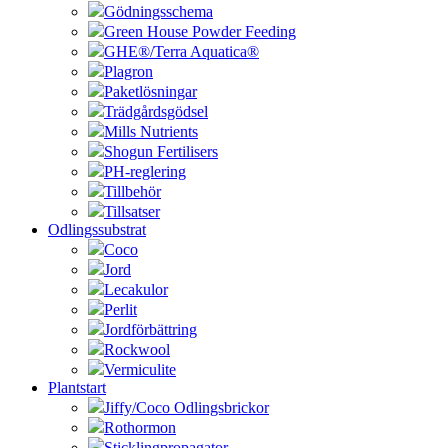
Gödningsschema
Green House Powder Feeding
GHE®/Terra Aquatica®
Plagron
Paketlösningar
Trädgårdsgödsel
Mills Nutrients
Shogun Fertilisers
PH-reglering
Tillbehör
Tillsatser
Odlingssubstrat
Coco
Jord
Lecakulor
Perlit
Jordförbättring
Rockwool
Vermiculite
Plantstart
Jiffy/Coco Odlingsbrickor
Rothormon
Sticklingpropagator