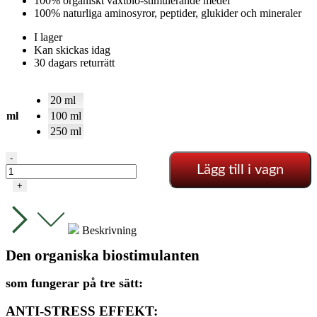
100% organiskt växtbio-stimulerande medel
100% naturliga aminosyror, peptider, glukider och mineraler
I lager
Kan skickas idag
30 dagars returrätt
20 ml
ml
100 ml
250 ml
BIOTABS
-
Lägg till i vagn
BOOM
BOOM
+
SPRAY
mängd
Beskrivning
Den organiska biostimulanten
som fungerar på tre sätt:
ANTI-STRESS EFFEKT: