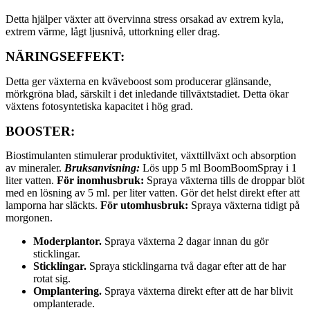
Detta hjälper växter att övervinna stress orsakad av extrem kyla,
extrem värme, lågt ljusnivå, uttorkning eller drag.
NÄRINGSEFFEKT:
Detta ger växterna en kväveboost som producerar glänsande,
mörkgröna blad, särskilt i det inledande tillväxtstadiet. Detta ökar
växtens fotosyntetiska kapacitet i hög grad.
BOOSTER:
Biostimulanten stimulerar produktivitet, växttillväxt och absorption
av mineraler.
Bruksanvisning:
Lös upp 5 ml BoomBoomSpray i 1
liter vatten.
För inomhusbruk:
Spraya växterna tills de droppar blöt
med en lösning av 5 ml. per liter vatten. Gör det helst direkt efter att
lamporna har släckts.
För utomhusbruk:
Spraya växterna tidigt på
morgonen.
Moderplantor.
Spraya växterna 2 dagar innan du gör
sticklingar.
Sticklingar.
Spraya sticklingarna två dagar efter att de har
rotat sig.
Omplantering.
Spraya växterna direkt efter att de har blivit
omplanterade.