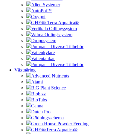
Alien Systemer
AutoPot™
Oxypot
GHE®/ Terra Aquatica®
Vertikala Odlingssystem
Wilma Odlingssystem
Droppsystem
Pumpar – Diverse Tillbehör
Vattenkylare
Vattentankar
Pumpar – Diverse Tillbehör
Växtnäring
Advanced Nutrients
Atami
BiG Plant Science
Biobizz
BioTabs
Canna
Dutch Pro
Gödningsschema
Green House Powder Feeding
GHE®/Terra Aquatica®