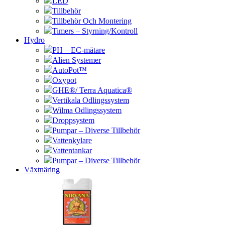
LED
Tillbehör
Tillbehör Och Montering
Timers – Styrning/Kontroll
Hydro
PH – EC-mätare
Alien Systemer
AutoPot™
Oxypot
GHE®/ Terra Aquatica®
Vertikala Odlingssystem
Wilma Odlingssystem
Droppsystem
Pumpar – Diverse Tillbehör
Vattenkylare
Vattentankar
Pumpar – Diverse Tillbehör
Växtnäring