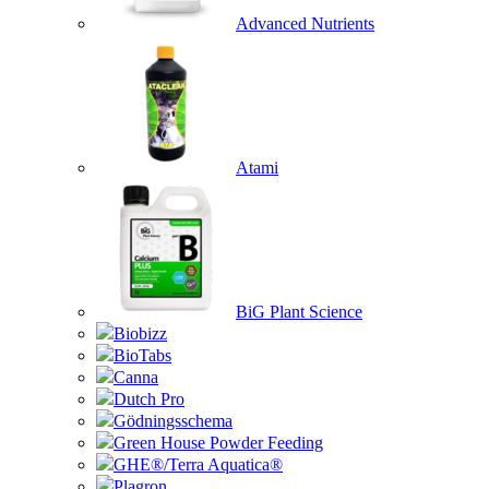
Advanced Nutrients
Atami
BiG Plant Science
Biobizz
BioTabs
Canna
Dutch Pro
Gödningsschema
Green House Powder Feeding
GHE®/Terra Aquatica®
Plagron