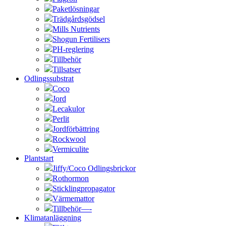
Paketlösningar
Trädgårdsgödsel
Mills Nutrients
Shogun Fertilisers
PH-reglering
Tillbehör
Tillsatser
Odlingssubstrat
Coco
Jord
Lecakulor
Perlit
Jordförbättring
Rockwool
Vermiculite
Plantstart
Jiffy/Coco Odlingsbrickor
Rothormon
Sticklingpropagator
Värmemattor
Tillbehör—-
Klimatanläggning