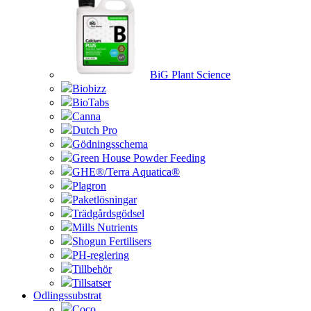
BiG Plant Science
Biobizz
BioTabs
Canna
Dutch Pro
Gödningsschema
Green House Powder Feeding
GHE®/Terra Aquatica®
Plagron
Paketlösningar
Trädgårdsgödsel
Mills Nutrients
Shogun Fertilisers
PH-reglering
Tillbehör
Tillsatser
Odlingssubstrat
Coco