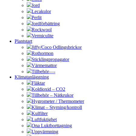
Jord
Lecakulor
Perlit
Jordförbättring
Rockwool
Vermiculite
Plantstart
Jiffy/Coco Odlingsbrickor
Rothormon
Sticklingpropagator
Värmemattor
Tillbehör—-
Klimatanläggning
Fläktar
Koldioxid – CO2
Tillbehör – Nätkrukor
Hygrometer / Thermometer
Klimat – Styrning/kontroll
Kulfilter
Luftfuktighet
Ona Luktborttagning
Uppvärmning