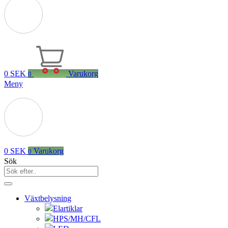
0
SEK
Varukorg
0
Meny
0
SEK
Varukorg
0
Sök
Växtbelysning
Elartiklar
HPS/MH/CFL