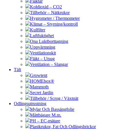
Fläktar
Koldioxid – CO2
Tillbehör – Nätkrukor
Hygrometer / Thermometer
Klimat – Styrning/kontroll
Kulfilter
Luftfuktighet
Ona Luktborttagning
Uppvärmning
Ventilationskit
Fläkt – Utsug
Ventilation – Slangar
Tält
Growtent
HOMEbox®
Mammoth
Secret Jardin
Tillbehör / Scrog / Växtnät
Odlingsutrustning
Mylar Och Bassängfolie
Måttbägare M.m.
PH – EC-mätare
Plastkrukor, Fat Och Odlingsbrickor