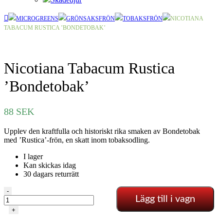
MICROGREENS
GRÖNSAKSFRÖN
TOBAKSFRÖN
NICOTIANA
TABACUM RUSTICA ’BONDETOBAK’
Nicotiana Tabacum Rustica
’Bondetobak’
88
SEK
Upplev den kraftfulla och historiskt rika smaken av Bondetobak
med ’Rustica’-frön, en skatt inom tobaksodling.
I lager
Kan skickas idag
30 dagars returrätt
Nicotiana
-
Lägg till i vagn
Tabacum
Rustica
+
'Bondetobak'