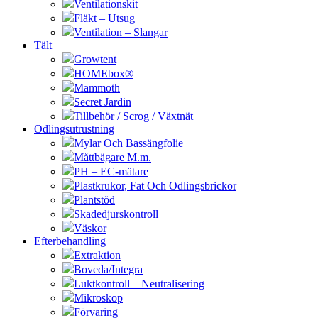
Ventilationskit
Fläkt – Utsug
Ventilation – Slangar
Tält
Growtent
HOMEbox®
Mammoth
Secret Jardin
Tillbehör / Scrog / Växtnät
Odlingsutrustning
Mylar Och Bassängfolie
Måttbägare M.m.
PH – EC-mätare
Plastkrukor, Fat Och Odlingsbrickor
Plantstöd
Skadedjurskontroll
Väskor
Efterbehandling
Extraktion
Boveda/Integra
Luktkontroll – Neutralisering
Mikroskop
Förvaring