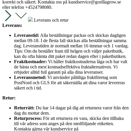
korrekt och säkert. Kontakta oss på
kundservice@gorillagrow.se
eller telefon +4524798080.
Leverans och retur
Leverans:
Leveranstid:
Alla beställningar packas och skickas dagligen
mellan 09-18. I de flesta fall skickas alla beställningar samma
dag. Leveranstiden är normalt mellan 16 timmar och 1 vardag.
Tips: Om du beställer fram till helgen och väljer paketbutik,
kan du ofta hämta ditt paket redan dagen efter i paketbutiken.
Fraktkostnader:
Vi håller fraktkostnaderna låga och har valt
de bästa och mest kostnadseffektiva fraktalternativen. Vi
erbjuder alltid full garanti på alla dina leveranser.
Leveransmetod:
Vi använder pålitliga fraktföretag som
PostNord och GLS för att säkerställa att dina varor levereras
säkert och i tid.
Retur:
Returrätt:
Du har 14 dagar på dig att returnera varor från den
dag du mottar dem.
Returprocess:
För att returnera en vara, skicka den tillbaka
till vår adress som anges på den medföljande etiketten.
Kontakta gärna vår kundservice på