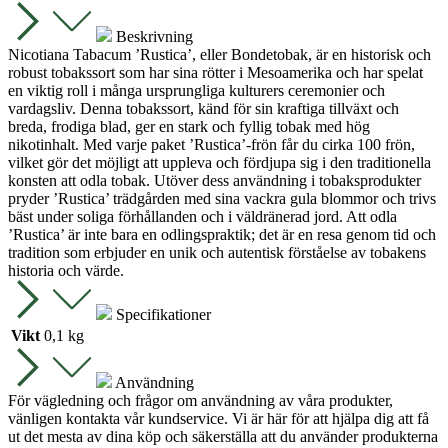
mängd
Beskrivning
Nicotiana Tabacum ’Rustica’, eller Bondetobak, är en historisk och
robust tobakssort som har sina rötter i Mesoamerika och har spelat
en viktig roll i många ursprungliga kulturers ceremonier och
vardagsliv. Denna tobakssort, känd för sin kraftiga tillväxt och
breda, frodiga blad, ger en stark och fyllig tobak med hög
nikotinhalt. Med varje paket ’Rustica’-frön får du cirka 100 frön,
vilket gör det möjligt att uppleva och fördjupa sig i den traditionella
konsten att odla tobak. Utöver dess användning i tobaksprodukter
pryder ’Rustica’ trädgården med sina vackra gula blommor och trivs
bäst under soliga förhållanden och i väldränerad jord. Att odla
’Rustica’ är inte bara en odlingspraktik; det är en resa genom tid och
tradition som erbjuder en unik och autentisk förståelse av tobakens
historia och värde.
Specifikationer
Vikt
0,1 kg
Användning
För vägledning och frågor om användning av våra produkter,
vänligen kontakta vår kundservice. Vi är här för att hjälpa dig att få
ut det mesta av dina köp och säkerställa att du använder produkterna