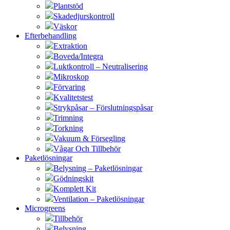
Plantstöd
Skadedjurskontroll
Väskor
Efterbehandling
Extraktion
Boveda/Integra
Luktkontroll – Neutralisering
Mikroskop
Förvaring
Kvalitetstest
Strykpåsar – Förslutningspåsar
Trimning
Torkning
Vakuum & Försegling
Vågar Och Tillbehör
Paketlösningar
Belysning – Paketlösningar
Gödningskit
Komplett Kit
Ventilation – Paketlösningar
Microgreens
Tillbehör
Belysning