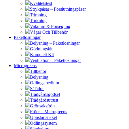
Kvalitetstest
Strykpåsar – Förslutningspåsar
Trimning
Torkning
Vakuum & Försegling
Vågar Och Tillbehör
Paketlösningar
Belysning – Paketlösningar
Gödningskit
Komplett Kit
Ventilation – Paketlösningar
Microgreens
Tillbehör
Belysning
Odlingsmedium
Sålådor
Trädgårdsgödsel
Trädgårdsutrust
Grönsaksfrön
Fröer – Microgreens
Uppstartspaket
Odlingssystem
Skadedjur