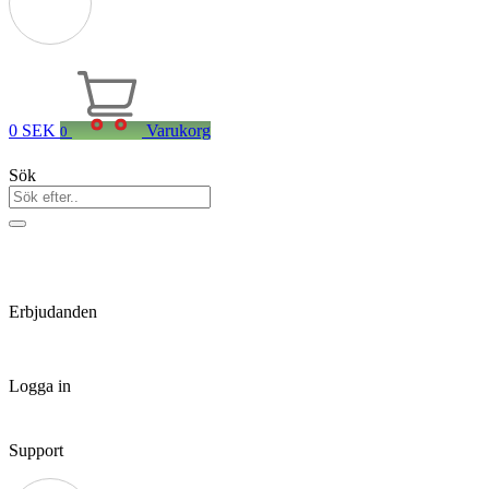
0
SEK
Varukorg
0
Sök
Erbjudanden
Logga in
Support