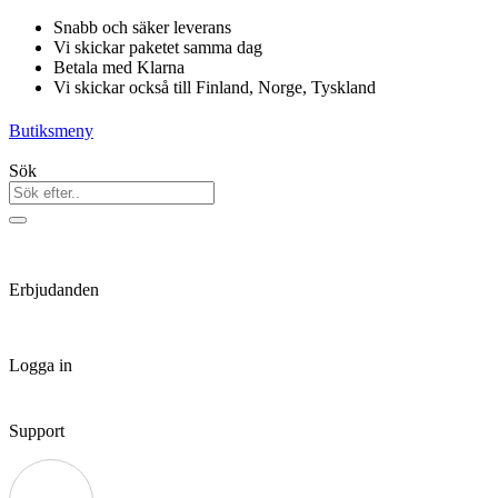
Hoppa
Snabb och säker leverans
till
Vi skickar paketet samma dag
innehåll
Betala med Klarna
Vi skickar också till Finland, Norge, Tyskland
Butiksmeny
Sök
Erbjudanden
Logga in
Support