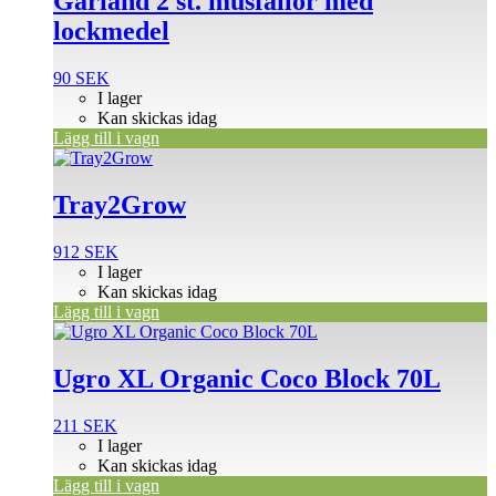
Garland 2 st. musfällor med
lockmedel
90
SEK
I lager
Kan skickas idag
Lägg till i vagn
Tray2Grow
912
SEK
I lager
Kan skickas idag
Lägg till i vagn
Ugro XL Organic Coco Block 70L
211
SEK
I lager
Kan skickas idag
Lägg till i vagn