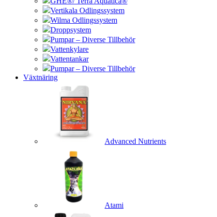
GHE®/ Terra Aquatica®
Vertikala Odlingssystem
Wilma Odlingssystem
Droppsystem
Pumpar – Diverse Tillbehör
Vattenkylare
Vattentankar
Pumpar – Diverse Tillbehör
Växtnäring
Advanced Nutrients
Atami