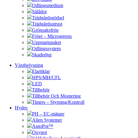
Odlingsmedium
Sålådor
Trädgårdsgödsel
Trädgårdsutrust
Grönsaksfrön
Fröer – Microgreens
Uppstartspaket
Odlingssystem
Skadedjur
Växtbelysning
Elartiklar
HPS/MH/CFL
LED
Tillbehör
Tillbehör Och Montering
Timers – Styrning/Kontroll
Hydro
PH – EC-mätare
Alien Systemer
AutoPot™
Oxypot