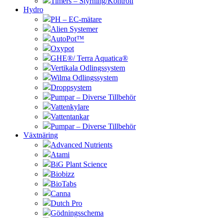
Timers – Styrning/Kontroll
Hydro
PH – EC-mätare
Alien Systemer
AutoPot™
Oxypot
GHE®/ Terra Aquatica®
Vertikala Odlingssystem
Wilma Odlingssystem
Droppsystem
Pumpar – Diverse Tillbehör
Vattenkylare
Vattentankar
Pumpar – Diverse Tillbehör
Växtnäring
Advanced Nutrients
Atami
BiG Plant Science
Biobizz
BioTabs
Canna
Dutch Pro
Gödningsschema