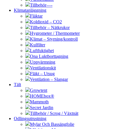
Tillbehör—-
Klimatanläggning
Fläktar
Koldioxid – CO2
Tillbehör – Nätkrukor
Hygrometer / Thermometer
Klimat – Styrning/kontroll
Kulfilter
Luftfuktighet
Ona Luktborttagning
Uppvärmning
Ventilationskit
Fläkt – Utsug
Ventilation – Slangar
Tält
Growtent
HOMEbox®
Mammoth
Secret Jardin
Tillbehör / Scrog / Växtnät
Odlingsutrustning
Mylar Och Bassängfolie