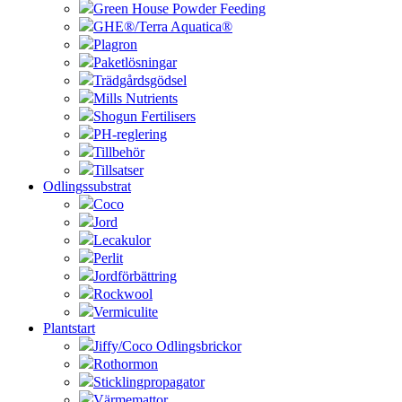
Green House Powder Feeding
GHE®/Terra Aquatica®
Plagron
Paketlösningar
Trädgårdsgödsel
Mills Nutrients
Shogun Fertilisers
PH-reglering
Tillbehör
Tillsatser
Odlingssubstrat
Coco
Jord
Lecakulor
Perlit
Jordförbättring
Rockwool
Vermiculite
Plantstart
Jiffy/Coco Odlingsbrickor
Rothormon
Sticklingpropagator
Värmemattor