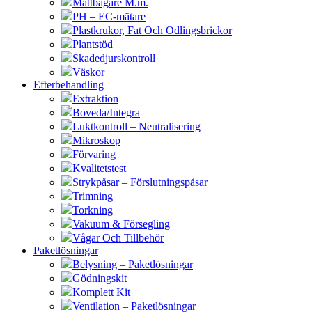
Måttbägare M.m.
PH – EC-mätare
Plastkrukor, Fat Och Odlingsbrickor
Plantstöd
Skadedjurskontroll
Väskor
Efterbehandling
Extraktion
Boveda/Integra
Luktkontroll – Neutralisering
Mikroskop
Förvaring
Kvalitetstest
Strykpåsar – Förslutningspåsar
Trimning
Torkning
Vakuum & Försegling
Vågar Och Tillbehör
Paketlösningar
Belysning – Paketlösningar
Gödningskit
Komplett Kit
Ventilation – Paketlösningar