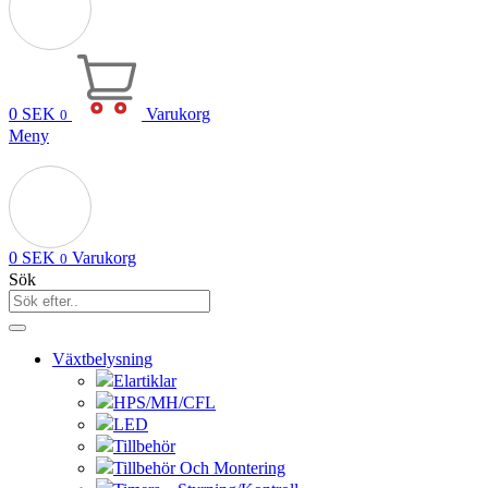
0
SEK
Varukorg
0
Meny
0
SEK
Varukorg
0
Sök
Växtbelysning
Elartiklar
HPS/MH/CFL
LED
Tillbehör
Tillbehör Och Montering