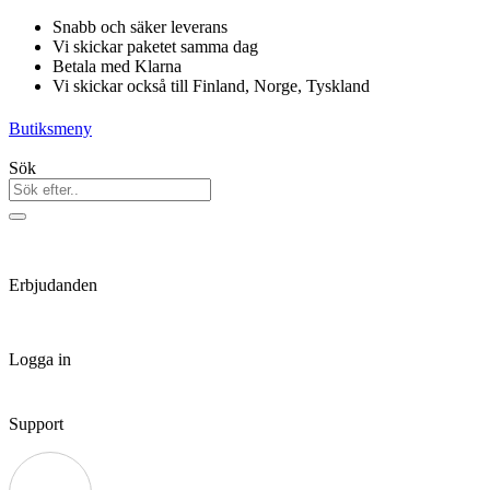
Hoppa
Snabb och säker leverans
till
Vi skickar paketet samma dag
innehåll
Betala med Klarna
Vi skickar också till Finland, Norge, Tyskland
Butiksmeny
Sök
Erbjudanden
Logga in
Support