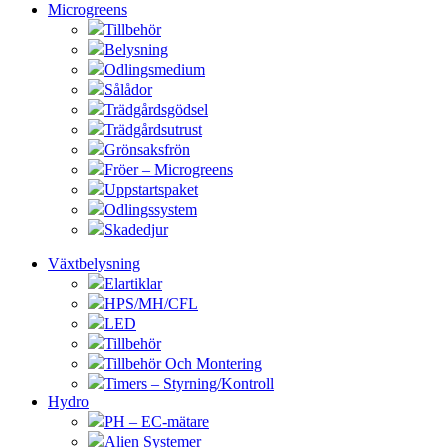
Microgreens
Tillbehör
Belysning
Odlingsmedium
Sålådor
Trädgårdsgödsel
Trädgårdsutrust
Grönsaksfrön
Fröer – Microgreens
Uppstartspaket
Odlingssystem
Skadedjur
Växtbelysning
Elartiklar
HPS/MH/CFL
LED
Tillbehör
Tillbehör Och Montering
Timers – Styrning/Kontroll
Hydro
PH – EC-mätare
Alien Systemer