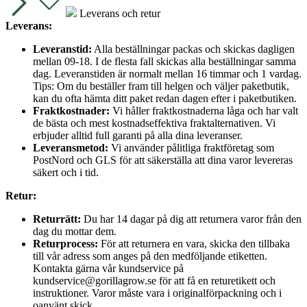
Leverans och retur
Leverans:
Leveranstid:
Alla beställningar packas och skickas dagligen
mellan 09-18. I de flesta fall skickas alla beställningar samma
dag. Leveranstiden är normalt mellan 16 timmar och 1 vardag.
Tips: Om du beställer fram till helgen och väljer paketbutik,
kan du ofta hämta ditt paket redan dagen efter i paketbutiken.
Fraktkostnader:
Vi håller fraktkostnaderna låga och har valt
de bästa och mest kostnadseffektiva fraktalternativen. Vi
erbjuder alltid full garanti på alla dina leveranser.
Leveransmetod:
Vi använder pålitliga fraktföretag som
PostNord och GLS för att säkerställa att dina varor levereras
säkert och i tid.
Retur:
Returrätt:
Du har 14 dagar på dig att returnera varor från den
dag du mottar dem.
Returprocess:
För att returnera en vara, skicka den tillbaka
till vår adress som anges på den medföljande etiketten.
Kontakta gärna vår kundservice på
kundservice@gorillagrow.se för att få en returetikett och
instruktioner. Varor måste vara i originalförpackning och i
oanvänt skick.