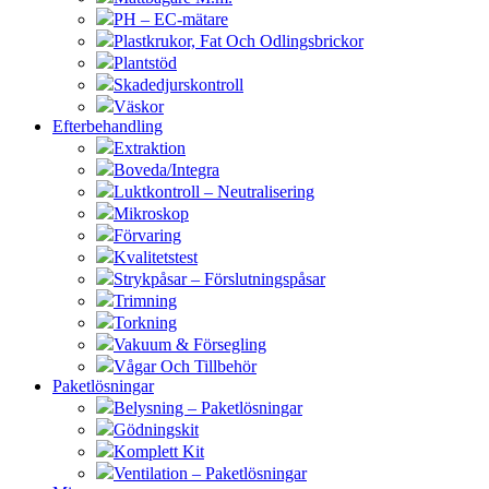
PH – EC-mätare
Plastkrukor, Fat Och Odlingsbrickor
Plantstöd
Skadedjurskontroll
Väskor
Efterbehandling
Extraktion
Boveda/Integra
Luktkontroll – Neutralisering
Mikroskop
Förvaring
Kvalitetstest
Strykpåsar – Förslutningspåsar
Trimning
Torkning
Vakuum & Försegling
Vågar Och Tillbehör
Paketlösningar
Belysning – Paketlösningar
Gödningskit
Komplett Kit
Ventilation – Paketlösningar