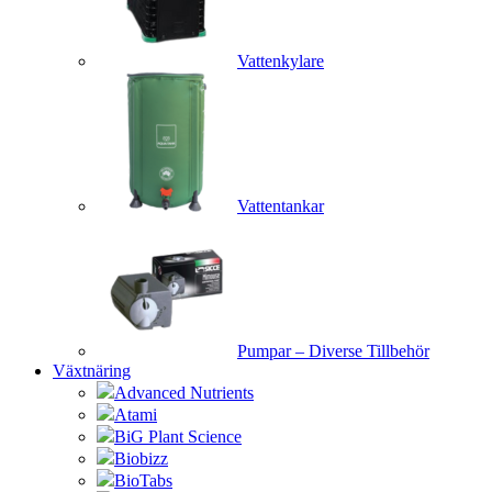
Vattenkylare
Vattentankar
Pumpar – Diverse Tillbehör
Växtnäring
Advanced Nutrients
Atami
BiG Plant Science
Biobizz
BioTabs