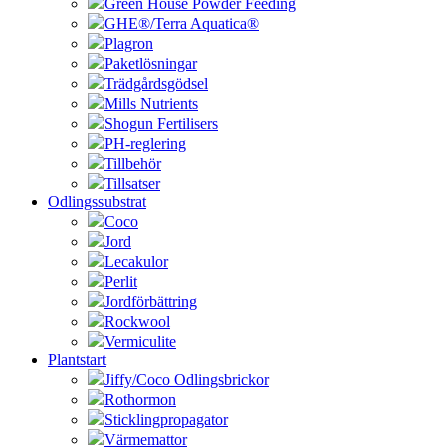
Green House Powder Feeding
GHE®/Terra Aquatica®
Plagron
Paketlösningar
Trädgårdsgödsel
Mills Nutrients
Shogun Fertilisers
PH-reglering
Tillbehör
Tillsatser
Odlingssubstrat
Coco
Jord
Lecakulor
Perlit
Jordförbättring
Rockwool
Vermiculite
Plantstart
Jiffy/Coco Odlingsbrickor
Rothormon
Sticklingpropagator
Värmemattor