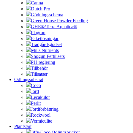
Canna
Dutch Pro
Gödningsschema
Green House Powder Feeding
GHE®/Terra Aquatica®
Plagron
Paketlösningar
Trädgårdsgödsel
Mills Nutrients
Shogun Fertilisers
PH-reglering
Tillbehör
Tillsatser
Odlingssubstrat
Coco
Jord
Lecakulor
Perlit
Jordförbättring
Rockwool
Vermiculite
Plantstart
Jiffy/Coco Odlingsbrickor