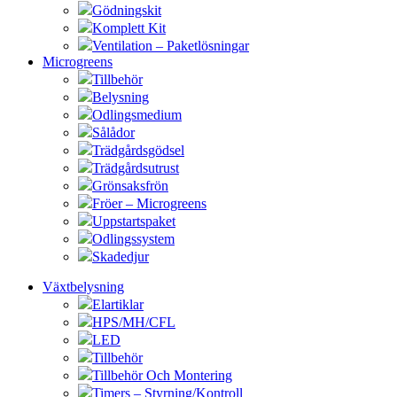
Gödningskit
Komplett Kit
Ventilation – Paketlösningar
Microgreens
Tillbehör
Belysning
Odlingsmedium
Sålådor
Trädgårdsgödsel
Trädgårdsutrust
Grönsaksfrön
Fröer – Microgreens
Uppstartspaket
Odlingssystem
Skadedjur
Växtbelysning
Elartiklar
HPS/MH/CFL
LED
Tillbehör
Tillbehör Och Montering
Timers – Styrning/Kontroll