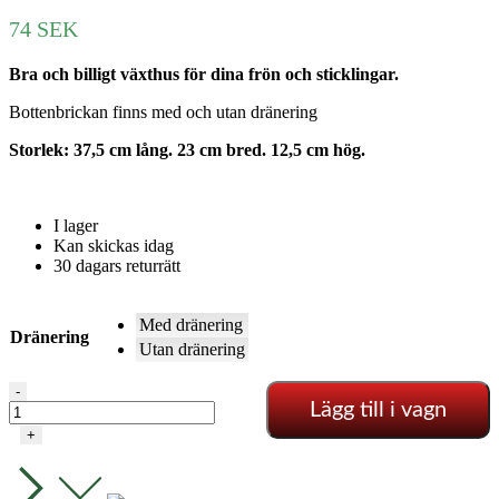
74
SEK
Bra och billigt växthus för dina frön och sticklingar.
Bottenbrickan finns med och utan dränering
Storlek: 37,5 cm lång. 23 cm bred. 12,5 cm hög.
I lager
Kan skickas idag
30 dagars returrätt
Med dränering
Dränering
Utan dränering
Stort
-
Lägg till i vagn
budgetväxthus
-
+
Garland
mängd