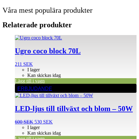
Våra mest populära produkter
Relaterade produkter
Ugro coco block 70L
211
SEK
I lager
Kan skickas idag
Lägg till i vagn
ERBJUDANDE
LED-ljus till tillväxt och blom – 50W
Det
Det
600
SEK
530
SEK
ursprungliga
nuvarande
I lager
priset
priset
Kan skickas idag
var:
är:
Lägg till i vagn