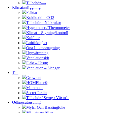
Tillbehör—-
Klimatanläggning
Fläktar
Koldioxid – CO2
Tillbehör – Nätkrukor
Hygrometer / Thermometer
Klimat – Styrning/kontroll
Kulfilter
Luftfuktighet
Ona Luktborttagning
Uppvärmning
Ventilationskit
Fläkt – Utsug
Ventilation – Slangar
Tält
Growtent
HOMEbox®
Mammoth
Secret Jardin
Tillbehör / Scrog / Växtnät
Odlingsutrustning
Mylar Och Bassängfolie
Måttbägare M.m.