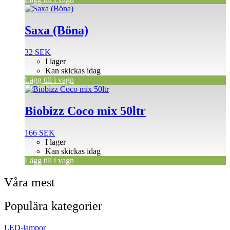
600 SEK.
530 SEK.
Saxa (Böna)
32
SEK
I lager
Kan skickas idag
Lägg till i vagn
Biobizz Coco mix 50ltr
166
SEK
I lager
Kan skickas idag
Lägg till i vagn
Våra mest
Populära kategorier
LED-lampor