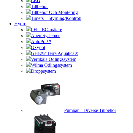
LED
Tillbehör
Tillbehör Och Montering
Timers – Styrning/Kontroll
Hydro
PH – EC-mätare
Alien Systemer
AutoPot™
Oxypot
GHE®/ Terra Aquatica®
Vertikala Odlingssystem
Wilma Odlingssystem
Droppsystem
Pumpar – Diverse Tillbehör