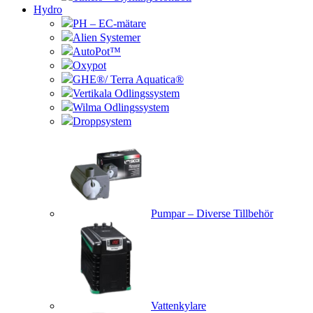
Hydro
PH – EC-mätare
Alien Systemer
AutoPot™
Oxypot
GHE®/ Terra Aquatica®
Vertikala Odlingssystem
Wilma Odlingssystem
Droppsystem
Pumpar – Diverse Tillbehör
Vattenkylare