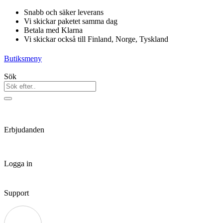
Hoppa
Snabb och säker leverans
till
Vi skickar paketet samma dag
innehåll
Betala med Klarna
Vi skickar också till Finland, Norge, Tyskland
Butiksmeny
Sök
Erbjudanden
Logga in
Support