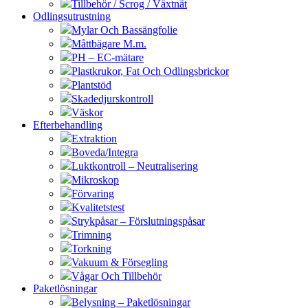
Tillbehör / Scrog / Växtnät
Odlingsutrustning
Mylar Och Bassängfolie
Måttbägare M.m.
PH – EC-mätare
Plastkrukor, Fat Och Odlingsbrickor
Plantstöd
Skadedjurskontroll
Väskor
Efterbehandling
Extraktion
Boveda/Integra
Luktkontroll – Neutralisering
Mikroskop
Förvaring
Kvalitetstest
Strykpåsar – Förslutningspåsar
Trimning
Torkning
Vakuum & Försegling
Vågar Och Tillbehör
Paketlösningar
Belysning – Paketlösningar