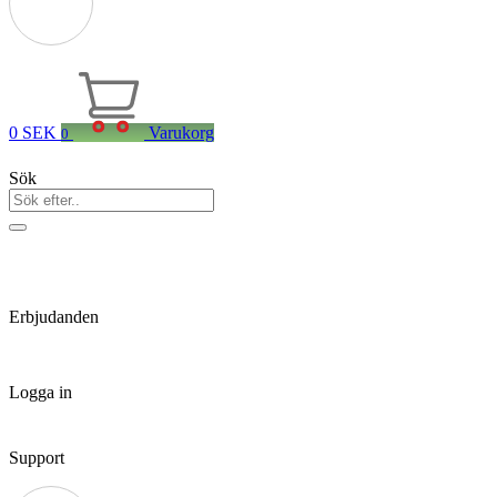
0
SEK
Varukorg
0
Sök
Erbjudanden
Logga in
Support