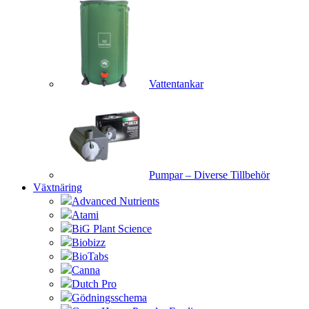
Vattentankar
Pumpar – Diverse Tillbehör
Växtnäring
Advanced Nutrients
Atami
BiG Plant Science
Biobizz
BioTabs
Canna
Dutch Pro
Gödningsschema