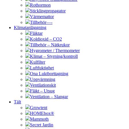
Rothormon
Sticklingpropagator
Värmemattor
Tillbehör—-
Klimatanläggning
Fläktar
Koldioxid – CO2
Tillbehör – Nätkrukor
Hygrometer / Thermometer
Klimat – Styrning/kontroll
Kulfilter
Luftfuktighet
Ona Luktborttagning
Uppvärmning
Ventilationskit
Fläkt – Utsug
Ventilation – Slangar
Tält
Growtent
HOMEbox®
Mammoth
Secret Jardin