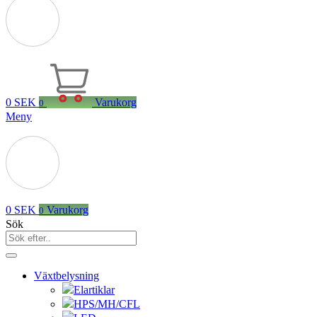
0
SEK
Varukorg
0
Meny
0
SEK
Varukorg
0
Sök
Växtbelysning
Elartiklar
HPS/MH/CFL