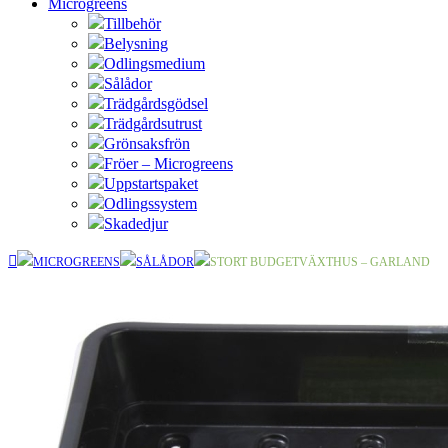
Microgreens
Tillbehör
Belysning
Odlingsmedium
Sålådor
Trädgårdsgödsel
Trädgårdsutrust
Grönsaksfrön
Fröer – Microgreens
Uppstartspaket
Odlingssystem
Skadedjur
MICROGREENS
SÅLÅDOR
STORT BUDGETVÄXTHUS – GARLAND