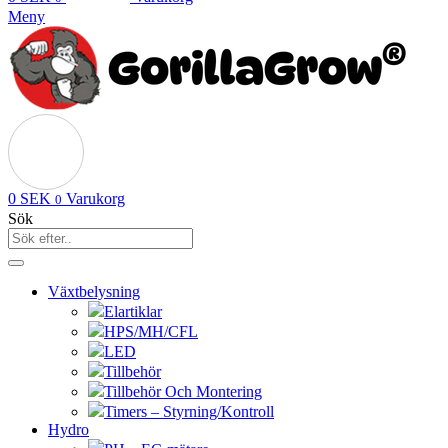
Meny
0
SEK
Varukorg
0
Sök
Växtbelysning
Elartiklar
HPS/MH/CFL
LED
Tillbehör
Tillbehör Och Montering
Timers – Styrning/Kontroll
Hydro