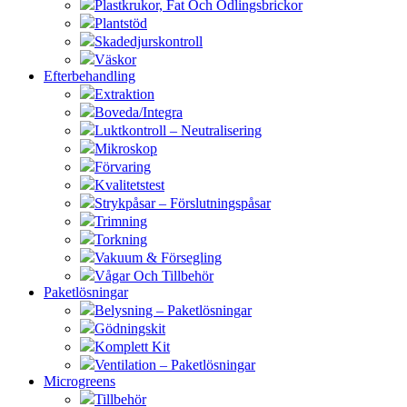
Plastkrukor, Fat Och Odlingsbrickor
Plantstöd
Skadedjurskontroll
Väskor
Efterbehandling
Extraktion
Boveda/Integra
Luktkontroll – Neutralisering
Mikroskop
Förvaring
Kvalitetstest
Strykpåsar – Förslutningspåsar
Trimning
Torkning
Vakuum & Försegling
Vågar Och Tillbehör
Paketlösningar
Belysning – Paketlösningar
Gödningskit
Komplett Kit
Ventilation – Paketlösningar
Microgreens
Tillbehör