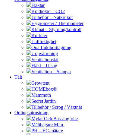
Fläktar
Koldioxid – CO2
Tillbehör – Nätkrukor
Hygrometer / Thermometer
Klimat – Styrning/kontroll
Kulfilter
Luftfuktighet
Ona Luktborttagning
Uppvärmning
Ventilationskit
Fläkt – Utsug
Ventilation – Slangar
Tält
Growtent
HOMEbox®
Mammoth
Secret Jardin
Tillbehör / Scrog / Växtnät
Odlingsutrustning
Mylar Och Bassängfolie
Måttbägare M.m.
PH – EC-mätare