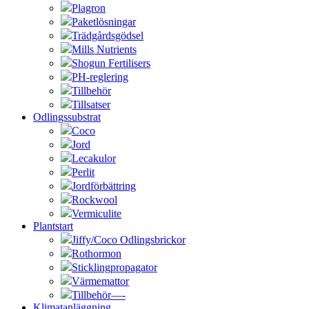
Plagron
Paketlösningar
Trädgårdsgödsel
Mills Nutrients
Shogun Fertilisers
PH-reglering
Tillbehör
Tillsatser
Odlingssubstrat
Coco
Jord
Lecakulor
Perlit
Jordförbättring
Rockwool
Vermiculite
Plantstart
Jiffy/Coco Odlingsbrickor
Rothormon
Sticklingpropagator
Värmemattor
Tillbehör—-
Klimatanläggning