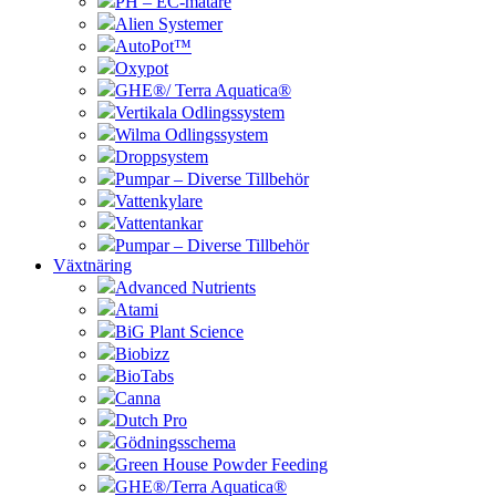
PH – EC-mätare
Alien Systemer
AutoPot™
Oxypot
GHE®/ Terra Aquatica®
Vertikala Odlingssystem
Wilma Odlingssystem
Droppsystem
Pumpar – Diverse Tillbehör
Vattenkylare
Vattentankar
Pumpar – Diverse Tillbehör
Växtnäring
Advanced Nutrients
Atami
BiG Plant Science
Biobizz
BioTabs
Canna
Dutch Pro
Gödningsschema
Green House Powder Feeding
GHE®/Terra Aquatica®