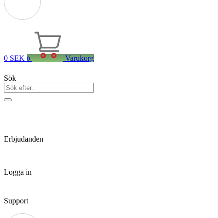
0
SEK
Varukorg
0
Sök
Erbjudanden
Logga in
Support