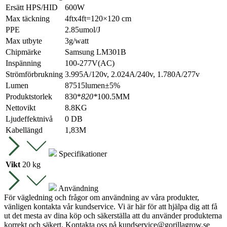
Ersätt HPS/HID
600W
Max täckning
4ftx4ft=120×120 cm
PPE
2.85umol/J
Max utbyte
3g/watt
Chipmärke
Samsung LM301B
Inspänning
100-277V(AC)
Strömförbrukning
3.995A/120v, 2.024A/240v, 1.780A/277v
Lumen
87515lumen±5%
Produktstorlek
830*
820*
100.5MM
Nettovikt
8.8KG
Ljudeffektnivå
0 DB
Kabellängd
1,83M
Specifikationer
Vikt
20 kg
Användning
För vägledning och frågor om användning av våra produkter,
vänligen kontakta vår kundservice. Vi är här för att hjälpa dig att få
ut det mesta av dina köp och säkerställa att du använder produkterna
korrekt och säkert. Kontakta oss på
kundservice@gorillagrow.se