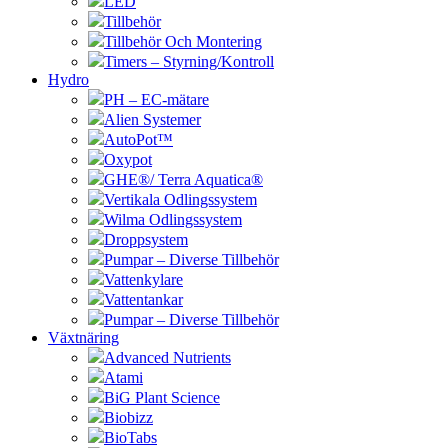
LED
Tillbehör
Tillbehör Och Montering
Timers – Styrning/Kontroll
Hydro
PH – EC-mätare
Alien Systemer
AutoPot™
Oxypot
GHE®/ Terra Aquatica®
Vertikala Odlingssystem
Wilma Odlingssystem
Droppsystem
Pumpar – Diverse Tillbehör
Vattenkylare
Vattentankar
Pumpar – Diverse Tillbehör
Växtnäring
Advanced Nutrients
Atami
BiG Plant Science
Biobizz
BioTabs