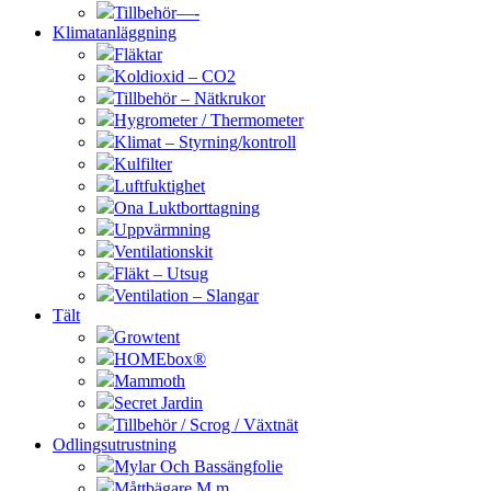
Tillbehör—-
Klimatanläggning
Fläktar
Koldioxid – CO2
Tillbehör – Nätkrukor
Hygrometer / Thermometer
Klimat – Styrning/kontroll
Kulfilter
Luftfuktighet
Ona Luktborttagning
Uppvärmning
Ventilationskit
Fläkt – Utsug
Ventilation – Slangar
Tält
Growtent
HOMEbox®
Mammoth
Secret Jardin
Tillbehör / Scrog / Växtnät
Odlingsutrustning
Mylar Och Bassängfolie
Måttbägare M.m.