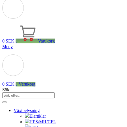
0
SEK
Varukorg
0
Meny
0
SEK
Varukorg
0
Sök
Växtbelysning
Elartiklar
HPS/MH/CFL