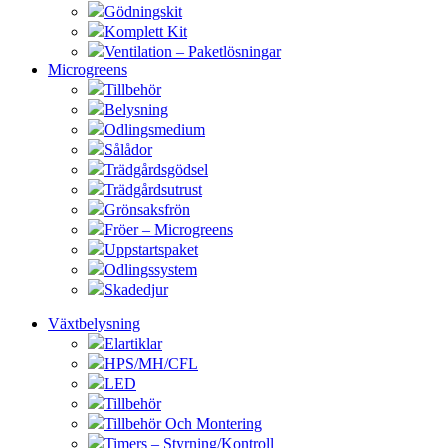
Gödningskit
Komplett Kit
Ventilation – Paketlösningar
Microgreens
Tillbehör
Belysning
Odlingsmedium
Sålådor
Trädgårdsgödsel
Trädgårdsutrust
Grönsaksfrön
Fröer – Microgreens
Uppstartspaket
Odlingssystem
Skadedjur
Växtbelysning
Elartiklar
HPS/MH/CFL
LED
Tillbehör
Tillbehör Och Montering
Timers – Styrning/Kontroll