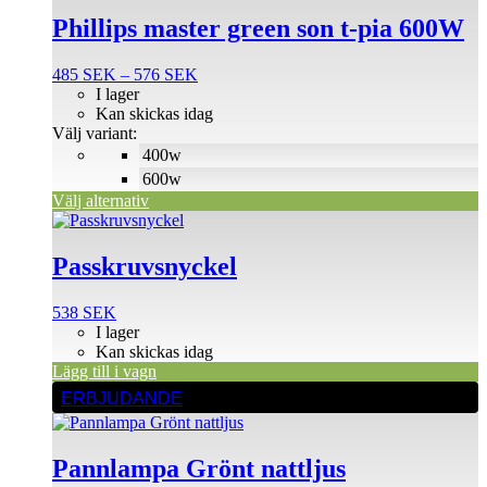
här
produkten
Phillips master green son t-pia 600W
har
flera
Prisintervall:
485
SEK
–
576
SEK
varianter.
485 SEK
I lager
De
till
Kan skickas idag
olika
576 SEK
Välj variant:
alternativen
400w
kan
väljas
600w
på
Välj alternativ
produktsidan
Passkruvsnyckel
538
SEK
I lager
Kan skickas idag
Lägg till i vagn
ERBJUDANDE
Pannlampa Grönt nattljus