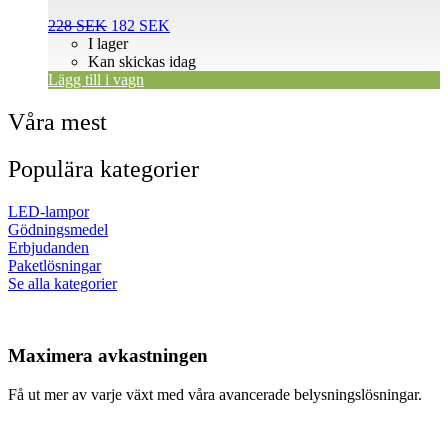
Det
Det
228
SEK
182
SEK
ursprungliga
nuvarande
I lager
priset
priset
Kan skickas idag
var:
är:
Lägg till i vagn
228 SEK.
182 SEK.
Våra mest
Populära kategorier
LED-lampor
Gödningsmedel
Erbjudanden
Paketlösningar
Se alla kategorier
Maximera avkastningen
Få ut mer av varje växt med våra avancerade belysningslösningar.