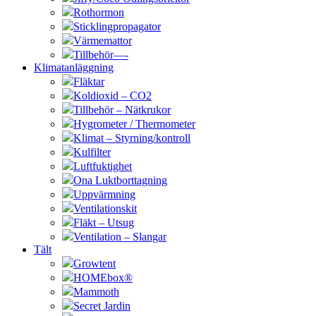
Rothormon
Sticklingpropagator
Värmemattor
Tillbehör—-
Klimatanläggning
Fläktar
Koldioxid – CO2
Tillbehör – Nätkrukor
Hygrometer / Thermometer
Klimat – Styrning/kontroll
Kulfilter
Luftfuktighet
Ona Luktborttagning
Uppvärmning
Ventilationskit
Fläkt – Utsug
Ventilation – Slangar
Tält
Growtent
HOMEbox®
Mammoth
Secret Jardin