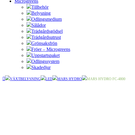
Microgreens
Tillbehör
Belysning
Odlingsmedium
Sålådor
Trädgårdsgödsel
Trädgårdsutrust
Grönsaksfrön
Fröer – Microgreens
Uppstartspaket
Odlingssystem
Skadedjur
VÄXTBELYSNING
LED
MARS HYDRO
MARS HYDRO FC-4800