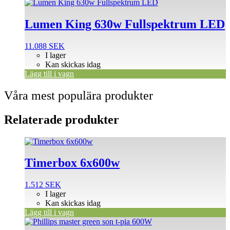
Lumen King 630w Fullspektrum LED
11.088
SEK
I lager
Kan skickas idag
Lägg till i vagn
Våra mest populära produkter
Relaterade produkter
Timerbox 6x600w
1.512
SEK
I lager
Kan skickas idag
Lägg till i vagn
Den