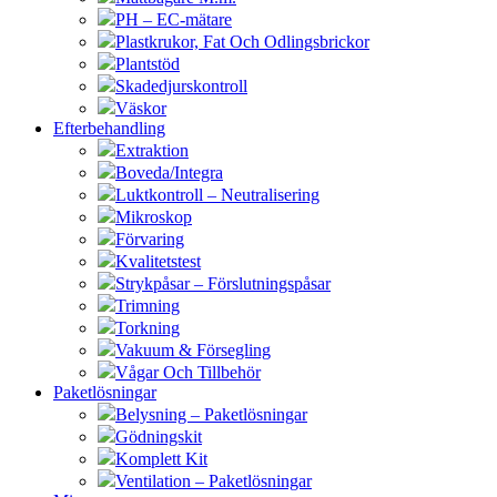
PH – EC-mätare
Plastkrukor, Fat Och Odlingsbrickor
Plantstöd
Skadedjurskontroll
Väskor
Efterbehandling
Extraktion
Boveda/Integra
Luktkontroll – Neutralisering
Mikroskop
Förvaring
Kvalitetstest
Strykpåsar – Förslutningspåsar
Trimning
Torkning
Vakuum & Försegling
Vågar Och Tillbehör
Paketlösningar
Belysning – Paketlösningar
Gödningskit
Komplett Kit
Ventilation – Paketlösningar