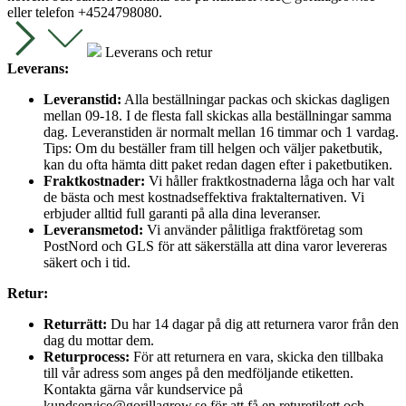
eller telefon +4524798080.
Leverans och retur
Leverans:
Leveranstid:
Alla beställningar packas och skickas dagligen
mellan 09-18. I de flesta fall skickas alla beställningar samma
dag. Leveranstiden är normalt mellan 16 timmar och 1 vardag.
Tips: Om du beställer fram till helgen och väljer paketbutik,
kan du ofta hämta ditt paket redan dagen efter i paketbutiken.
Fraktkostnader:
Vi håller fraktkostnaderna låga och har valt
de bästa och mest kostnadseffektiva fraktalternativen. Vi
erbjuder alltid full garanti på alla dina leveranser.
Leveransmetod:
Vi använder pålitliga fraktföretag som
PostNord och GLS för att säkerställa att dina varor levereras
säkert och i tid.
Retur:
Returrätt:
Du har 14 dagar på dig att returnera varor från den
dag du mottar dem.
Returprocess:
För att returnera en vara, skicka den tillbaka
till vår adress som anges på den medföljande etiketten.
Kontakta gärna vår kundservice på
kundservice@gorillagrow.se för att få en returetikett och