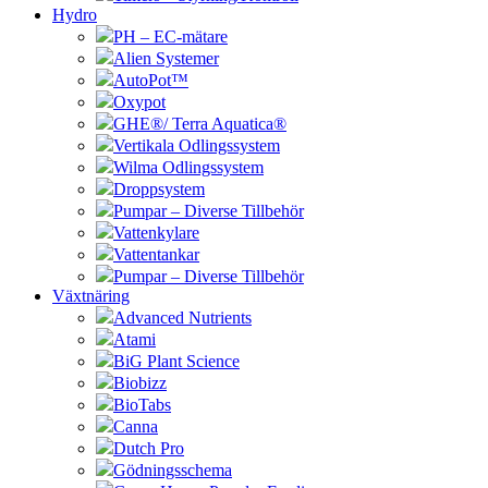
Hydro
PH – EC-mätare
Alien Systemer
AutoPot™
Oxypot
GHE®/ Terra Aquatica®
Vertikala Odlingssystem
Wilma Odlingssystem
Droppsystem
Pumpar – Diverse Tillbehör
Vattenkylare
Vattentankar
Pumpar – Diverse Tillbehör
Växtnäring
Advanced Nutrients
Atami
BiG Plant Science
Biobizz
BioTabs
Canna
Dutch Pro
Gödningsschema