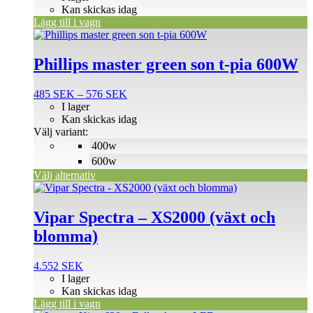
Kan skickas idag
Lägg till i vagn
Den
här
produkten
Phillips master green son t-pia 600W
har
flera
Prisintervall:
485
SEK
–
576
SEK
varianter.
485 SEK
I lager
De
till
Kan skickas idag
olika
576 SEK
Välj variant:
alternativen
400w
kan
väljas
600w
på
Välj alternativ
produktsidan
Vipar Spectra – XS2000 (växt och
blomma)
4.552
SEK
I lager
Kan skickas idag
Lägg till i vagn