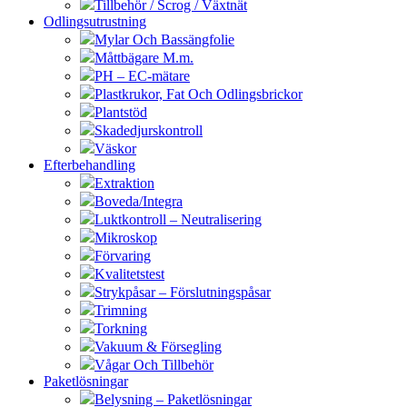
Tillbehör / Scrog / Växtnät
Odlingsutrustning
Mylar Och Bassängfolie
Måttbägare M.m.
PH – EC-mätare
Plastkrukor, Fat Och Odlingsbrickor
Plantstöd
Skadedjurskontroll
Väskor
Efterbehandling
Extraktion
Boveda/Integra
Luktkontroll – Neutralisering
Mikroskop
Förvaring
Kvalitetstest
Strykpåsar – Förslutningspåsar
Trimning
Torkning
Vakuum & Försegling
Vågar Och Tillbehör
Paketlösningar
Belysning – Paketlösningar