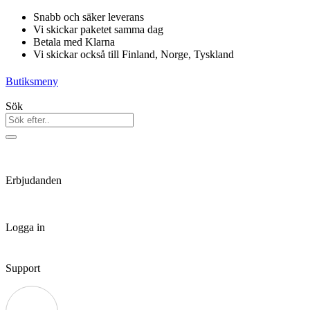
Hoppa
Snabb och säker leverans
till
Vi skickar paketet samma dag
innehåll
Betala med Klarna
Vi skickar också till Finland, Norge, Tyskland
Butiksmeny
Sök
Erbjudanden
Logga in
Support