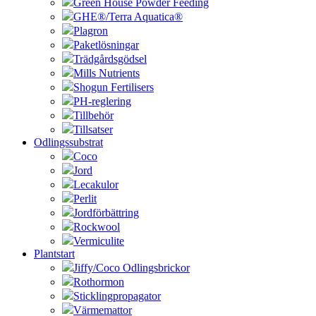
Green House Powder Feeding
GHE®/Terra Aquatica®
Plagron
Paketlösningar
Trädgårdsgödsel
Mills Nutrients
Shogun Fertilisers
PH-reglering
Tillbehör
Tillsatser
Odlingssubstrat
Coco
Jord
Lecakulor
Perlit
Jordförbättring
Rockwool
Vermiculite
Plantstart
Jiffy/Coco Odlingsbrickor
Rothormon
Sticklingpropagator
Värmemattor