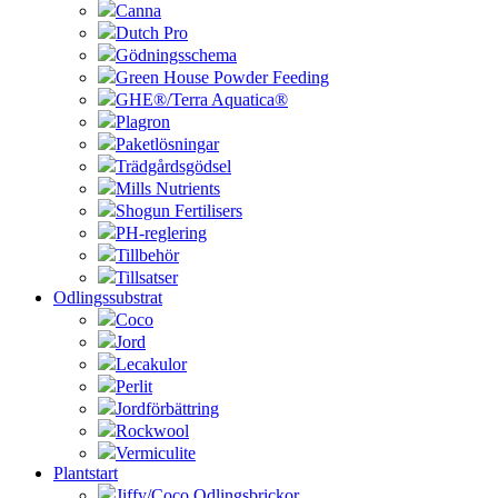
Canna
Dutch Pro
Gödningsschema
Green House Powder Feeding
GHE®/Terra Aquatica®
Plagron
Paketlösningar
Trädgårdsgödsel
Mills Nutrients
Shogun Fertilisers
PH-reglering
Tillbehör
Tillsatser
Odlingssubstrat
Coco
Jord
Lecakulor
Perlit
Jordförbättring
Rockwool
Vermiculite
Plantstart
Jiffy/Coco Odlingsbrickor