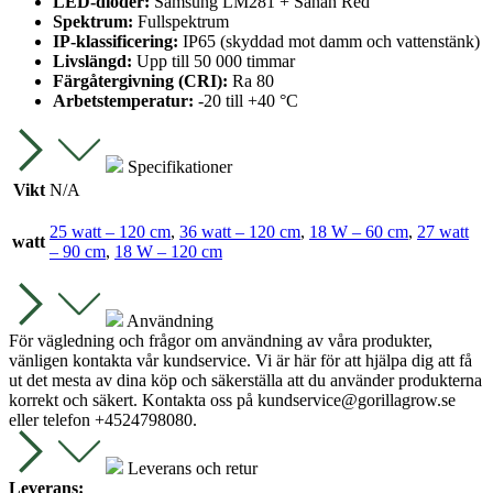
LED-dioder:
Samsung LM281 + Sanan Red
Spektrum:
Fullspektrum
IP-klassificering:
IP65 (skyddad mot damm och vattenstänk)
Livslängd:
Upp till 50 000 timmar
Färgåtergivning (CRI):
Ra 80
Arbetstemperatur:
-20 till +40 °C
Specifikationer
Vikt
N/A
25 watt – 120 cm
,
36 watt – 120 cm
,
18 W – 60 cm
,
27 watt
watt
– 90 cm
,
18 W – 120 cm
Användning
För vägledning och frågor om användning av våra produkter,
vänligen kontakta vår kundservice. Vi är här för att hjälpa dig att få
ut det mesta av dina köp och säkerställa att du använder produkterna
korrekt och säkert. Kontakta oss på
kundservice@gorillagrow.se
eller telefon +4524798080.
Leverans och retur
Leverans: