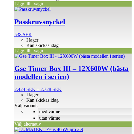
var:
är:
Lägg till i vagn
228 SEK.
182 SEK.
Passkruvsnyckel
538
SEK
I lager
Kan skickas idag
Lägg till i vagn
Den
här
produkten
Gse Timer Box III – 12X600W (bästa
har
modellen i serien)
flera
varianter.
De
Prisintervall:
2.424
SEK
–
2.728
SEK
olika
2.424 SEK
I lager
alternativen
till
Kan skickas idag
kan
2.728 SEK
Välj variant:
väljas
med värme
på
utan värme
produktsidan
Välj alternativ