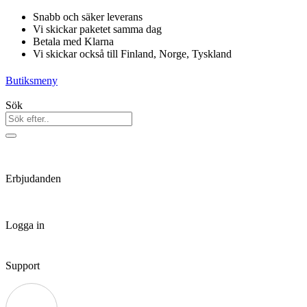
Hoppa
Snabb och säker leverans
till
Vi skickar paketet samma dag
innehåll
Betala med Klarna
Vi skickar också till Finland, Norge, Tyskland
Butiksmeny
Sök
Erbjudanden
Logga in
Support