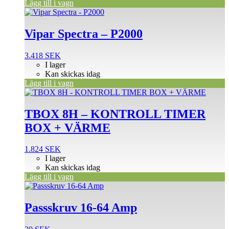
Lägg till i vagn
Vipar Spectra – P2000
3.418
SEK
I lager
Kan skickas idag
Lägg till i vagn
TBOX 8H – KONTROLL TIMER
BOX + VÄRME
1.824
SEK
I lager
Kan skickas idag
Lägg till i vagn
Den
här
produkten
Passskruv 16-64 Amp
har
flera