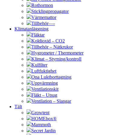
Rothormon
Sticklingpropagator
Värmemattor
Tillbehör—-
Klimatanläggning
Fläktar
Koldioxid – CO2
Tillbehör – Nätkrukor
Hygrometer / Thermometer
Klimat – Styrning/kontroll
Kulfilter
Luftfuktighet
Ona Luktborttagning
Uppvärmning
Ventilationskit
Fläkt – Utsug
Ventilation – Slangar
Tält
Growtent
HOMEbox®
Mammoth
Secret Jardin