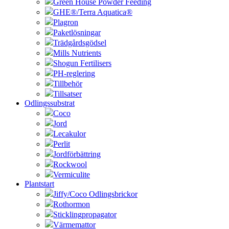
Green House Powder Feeding
GHE®/Terra Aquatica®
Plagron
Paketlösningar
Trädgårdsgödsel
Mills Nutrients
Shogun Fertilisers
PH-reglering
Tillbehör
Tillsatser
Odlingssubstrat
Coco
Jord
Lecakulor
Perlit
Jordförbättring
Rockwool
Vermiculite
Plantstart
Jiffy/Coco Odlingsbrickor
Rothormon
Sticklingpropagator
Värmemattor