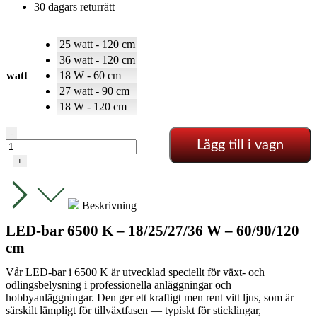
30 dagars returrätt
25 watt - 120 cm
36 watt - 120 cm
watt
18 W - 60 cm
27 watt - 90 cm
18 W - 120 cm
LED-
-
Lägg till i vagn
bar
6500K
+
18-
36
watt
Beskrivning
mängd
LED-bar 6500 K – 18/25/27/36 W – 60/90/120
cm
Vår LED-bar i 6500 K är utvecklad speciellt för växt- och
odlingsbelysning i professionella anläggningar och
hobbyanläggningar. Den ger ett kraftigt men rent vitt ljus, som är
särskilt lämpligt för tillväxtfasen — typiskt för sticklingar,