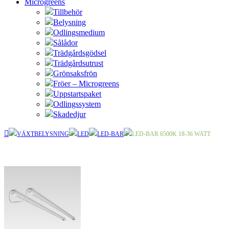
Microgreens
Tillbehör
Belysning
Odlingsmedium
Sålådor
Trädgårdsgödsel
Trädgårdsutrust
Grönsaksfrön
Fröer – Microgreens
Uppstartspaket
Odlingssystem
Skadedjur
VÄXTBELYSNING
LED
LED-BAR
LED-BAR 6500K 18-36 WATT