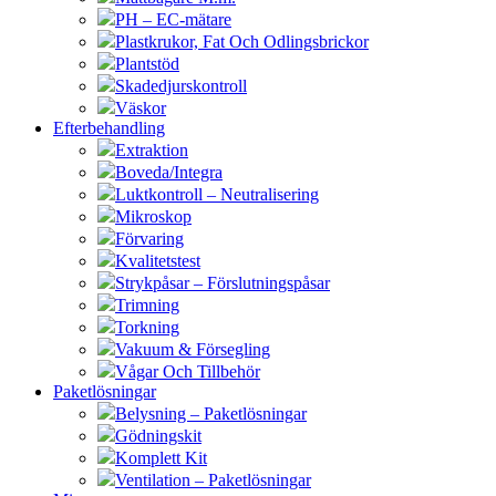
PH – EC-mätare
Plastkrukor, Fat Och Odlingsbrickor
Plantstöd
Skadedjurskontroll
Väskor
Efterbehandling
Extraktion
Boveda/Integra
Luktkontroll – Neutralisering
Mikroskop
Förvaring
Kvalitetstest
Strykpåsar – Förslutningspåsar
Trimning
Torkning
Vakuum & Försegling
Vågar Och Tillbehör
Paketlösningar
Belysning – Paketlösningar
Gödningskit
Komplett Kit
Ventilation – Paketlösningar