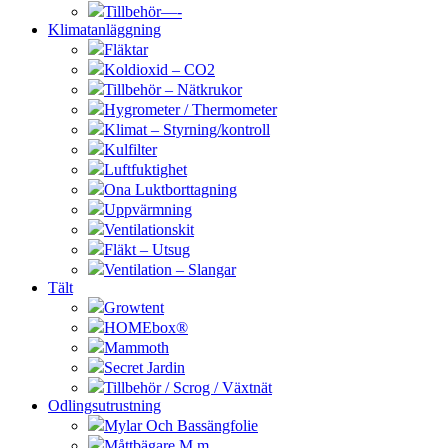
Tillbehör—-
Klimatanläggning
Fläktar
Koldioxid – CO2
Tillbehör – Nätkrukor
Hygrometer / Thermometer
Klimat – Styrning/kontroll
Kulfilter
Luftfuktighet
Ona Luktborttagning
Uppvärmning
Ventilationskit
Fläkt – Utsug
Ventilation – Slangar
Tält
Growtent
HOMEbox®
Mammoth
Secret Jardin
Tillbehör / Scrog / Växtnät
Odlingsutrustning
Mylar Och Bassängfolie
Måttbägare M.m.