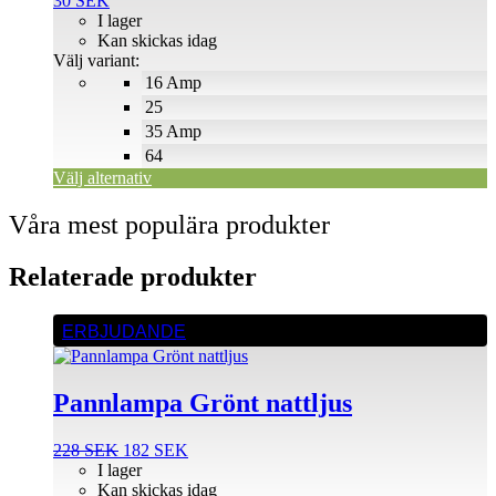
30
SEK
varianter.
I lager
De
Kan skickas idag
olika
Välj variant:
alternativen
16 Amp
kan
väljas
25
på
35 Amp
produktsidan
64
Välj alternativ
Våra mest populära produkter
Relaterade produkter
ERBJUDANDE
Pannlampa Grönt nattljus
Det
Det
228
SEK
182
SEK
ursprungliga
nuvarande
I lager
priset
priset
Kan skickas idag