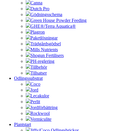
Canna
Dutch Pro
Gödningsschema
Green House Powder Feeding
GHE®/Terra Aquatica®
Plagron
Paketlösningar
Trädgårdsgödsel
Mills Nutrients
Shogun Fertilisers
PH-reglering
Tillbehör
Tillsatser
Odlingssubstrat
Coco
Jord
Lecakulor
Perlit
Jordförbättring
Rockwool
Vermiculite
Plantstart
Jiffy/Coco Odlingsbrickor