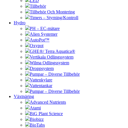
LED
Tillbehör
Tillbehör Och Montering
Timers – Styrning/Kontroll
Hydro
PH – EC-mätare
Alien Systemer
AutoPot™
Oxypot
GHE®/ Terra Aquatica®
Vertikala Odlingssystem
Wilma Odlingssystem
Droppsystem
Pumpar – Diverse Tillbehör
Vattenkylare
Vattentankar
Pumpar – Diverse Tillbehör
Växtnäring
Advanced Nutrients
Atami
BiG Plant Science
Biobizz
BioTabs