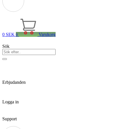
0
SEK
Varukorg
0
Sök
Erbjudanden
Logga in
Support