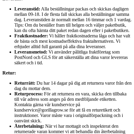
Leveranstid:
Alla beställningar packas och skickas dagligen
mellan 09-18. I de flesta fall skickas alla beställningar samma
dag. Leveranstiden är normalt mellan 16 timmar och 1 vardag.
Tips: Om du beställer fram till helgen och väljer paketbutik,
kan du ofta hämta ditt paket redan dagen efter i paketbutiken.
Fraktkostnader:
Vi håller fraktkostnaderna låga och har valt
de bästa och mest kostnadseffektiva fraktalternativen. Vi
erbjuder alltid full garanti på alla dina leveranser.
Leveransmetod:
Vi använder pålitliga fraktföretag som
PostNord och GLS för att säkerställa att dina varor levereras
säkert och i tid.
Retur:
Returrätt:
Du har 14 dagar på dig att returnera varor från den
dag du mottar dem.
Returprocess:
För att returnera en vara, skicka den tillbaka
till vår adress som anges på den medföljande etiketten.
Kontakta gärna vår kundservice på
kundservice@gorillagrow.se för att få en returetikett och
instruktioner. Varor måste vara i originalförpackning och i
oanvänt skick.
Återbetalning:
När vi har mottagit och inspekterat den
returnerade varan kommer vi att behandla din återbetalning