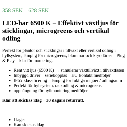
Prisintervall:
358
SEK
–
628
SEK
358 SEK
LED-bar 6500 K – Effektivt växtljus för
till
628 SEK
sticklingar, microgreens och vertikal
odling
Perfekt för plantor och sticklingar i tillväxt eller vertikal odling i
hyllsystem, lämplig för microgreens, blommor och kryddörter – Plug
& Play – klar för montering.
Rent vitt ljus (6500 K) → stimulerar växttillväxt i tillväxtfasen
Inbyggd driver – seriekopplas – EU-kontakt medföljer
IP65-klassificering – lämplig för fuktiga miljöer / odlingsrum
Perfekt för hyllsystem, rackodling & microgreens
upphängning för hyllmontering medföljer
Klar att skickas idag – 30 dagars returrätt.
I lager
Kan skickas idag