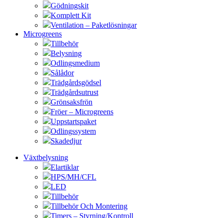
Gödningskit
Komplett Kit
Ventilation – Paketlösningar
Microgreens
Tillbehör
Belysning
Odlingsmedium
Sålådor
Trädgårdsgödsel
Trädgårdsutrust
Grönsaksfrön
Fröer – Microgreens
Uppstartspaket
Odlingssystem
Skadedjur
Växtbelysning
Elartiklar
HPS/MH/CFL
LED
Tillbehör
Tillbehör Och Montering
Timers – Styrning/Kontroll