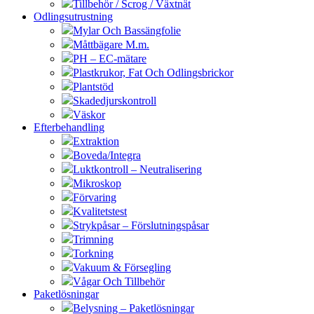
Tillbehör / Scrog / Växtnät
Odlingsutrustning
Mylar Och Bassängfolie
Måttbägare M.m.
PH – EC-mätare
Plastkrukor, Fat Och Odlingsbrickor
Plantstöd
Skadedjurskontroll
Väskor
Efterbehandling
Extraktion
Boveda/Integra
Luktkontroll – Neutralisering
Mikroskop
Förvaring
Kvalitetstest
Strykpåsar – Förslutningspåsar
Trimning
Torkning
Vakuum & Försegling
Vågar Och Tillbehör
Paketlösningar
Belysning – Paketlösningar