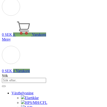
0
SEK
Varukorg
0
Meny
0
SEK
Varukorg
0
Sök
Växtbelysning
Elartiklar
HPS/MH/CFL