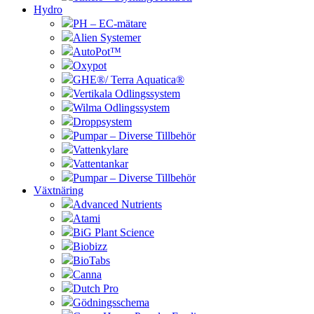
Hydro
PH – EC-mätare
Alien Systemer
AutoPot™
Oxypot
GHE®/ Terra Aquatica®
Vertikala Odlingssystem
Wilma Odlingssystem
Droppsystem
Pumpar – Diverse Tillbehör
Vattenkylare
Vattentankar
Pumpar – Diverse Tillbehör
Växtnäring
Advanced Nutrients
Atami
BiG Plant Science
Biobizz
BioTabs
Canna
Dutch Pro
Gödningsschema