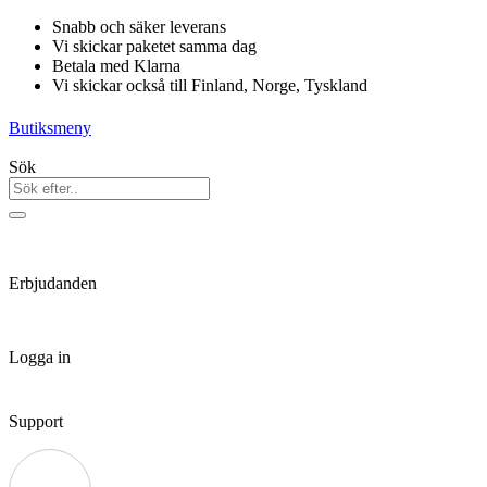
Hoppa
Snabb och säker leverans
till
Vi skickar paketet samma dag
innehåll
Betala med Klarna
Vi skickar också till Finland, Norge, Tyskland
Butiksmeny
Sök
Erbjudanden
Logga in
Support