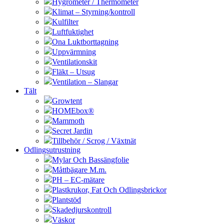
Hygrometer / Thermometer
Klimat – Styrning/kontroll
Kulfilter
Luftfuktighet
Ona Luktborttagning
Uppvärmning
Ventilationskit
Fläkt – Utsug
Ventilation – Slangar
Tält
Growtent
HOMEbox®
Mammoth
Secret Jardin
Tillbehör / Scrog / Växtnät
Odlingsutrustning
Mylar Och Bassängfolie
Måttbägare M.m.
PH – EC-mätare
Plastkrukor, Fat Och Odlingsbrickor
Plantstöd
Skadedjurskontroll
Väskor