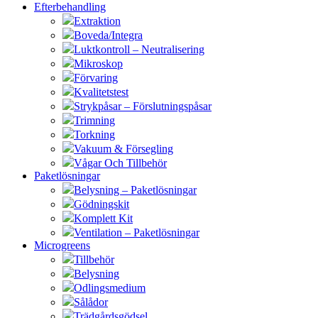
Efterbehandling
Extraktion
Boveda/Integra
Luktkontroll – Neutralisering
Mikroskop
Förvaring
Kvalitetstest
Strykpåsar – Förslutningspåsar
Trimning
Torkning
Vakuum & Försegling
Vågar Och Tillbehör
Paketlösningar
Belysning – Paketlösningar
Gödningskit
Komplett Kit
Ventilation – Paketlösningar
Microgreens
Tillbehör
Belysning
Odlingsmedium
Sålådor
Trädgårdsgödsel