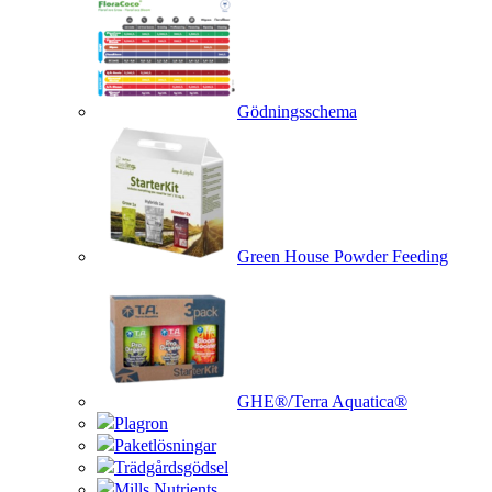
Gödningsschema
Green House Powder Feeding
GHE®/Terra Aquatica®
Plagron
Paketlösningar
Trädgårdsgödsel
Mills Nutrients