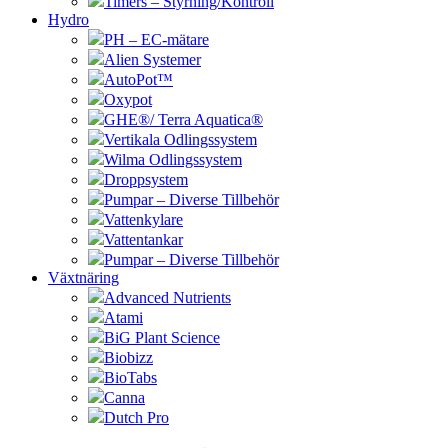
Timers – Styrning/Kontroll
Hydro
PH – EC-mätare
Alien Systemer
AutoPot™
Oxypot
GHE®/ Terra Aquatica®
Vertikala Odlingssystem
Wilma Odlingssystem
Droppsystem
Pumpar – Diverse Tillbehör
Vattenkylare
Vattentankar
Pumpar – Diverse Tillbehör
Växtnäring
Advanced Nutrients
Atami
BiG Plant Science
Biobizz
BioTabs
Canna
Dutch Pro