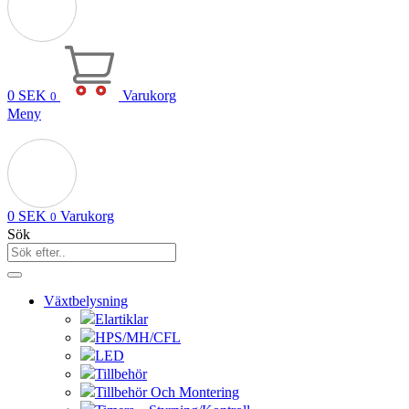
0
SEK
Varukorg
0
Meny
0
SEK
Varukorg
0
Sök
Växtbelysning
Elartiklar
HPS/MH/CFL
LED
Tillbehör
Tillbehör Och Montering