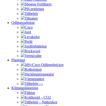
Shogun Fertilisers
PH-reglering
Tillbehör
Tillsatser
Odlingssubstrat
Coco
Jord
Lecakulor
Perlit
Jordförbättring
Rockwool
Vermiculite
Plantstart
Jiffy/Coco Odlingsbrickor
Rothormon
Sticklingpropagator
Värmemattor
Tillbehör—-
Klimatanläggning
Fläktar
Koldioxid – CO2
Tillbehör – Nätkrukor