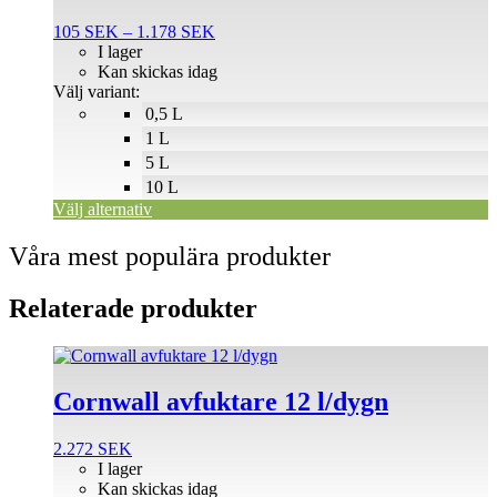
flera
Prisintervall:
105
SEK
–
1.178
SEK
varianter.
105 SEK
I lager
De
till
Kan skickas idag
olika
1.178 SEK
Välj variant:
alternativen
0,5 L
kan
väljas
1 L
på
5 L
produktsidan
10 L
Välj alternativ
Våra mest populära produkter
Relaterade produkter
Cornwall avfuktare 12 l/dygn
2.272
SEK
I lager
Kan skickas idag