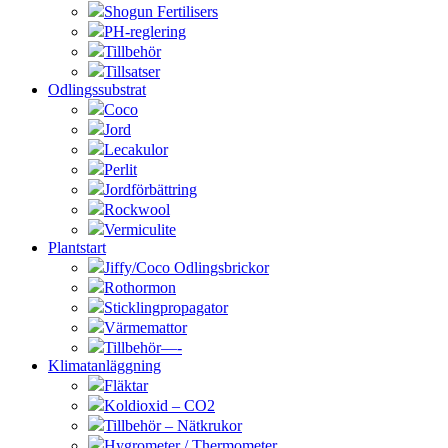
Shogun Fertilisers
PH-reglering
Tillbehör
Tillsatser
Odlingssubstrat
Coco
Jord
Lecakulor
Perlit
Jordförbättring
Rockwool
Vermiculite
Plantstart
Jiffy/Coco Odlingsbrickor
Rothormon
Sticklingpropagator
Värmemattor
Tillbehör—-
Klimatanläggning
Fläktar
Koldioxid – CO2
Tillbehör – Nätkrukor
Hygrometer / Thermometer