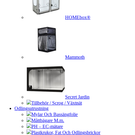
HOMEbox®
Mammoth
Secret Jardin
Tillbehör / Scrog / Växtnät
Odlingsutrustning
Mylar Och Bassängfolie
Måttbägare M.m.
PH – EC-mätare
Plastkrukor, Fat Och Odlingsbrickor