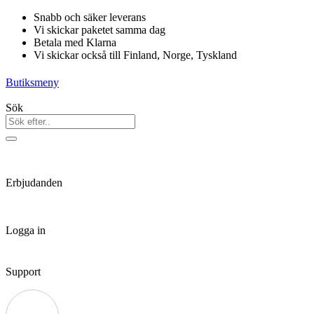
Hoppa
Snabb och säker leverans
till
Vi skickar paketet samma dag
innehåll
Betala med Klarna
Vi skickar också till Finland, Norge, Tyskland
Butiksmeny
Sök
Erbjudanden
Logga in
Support