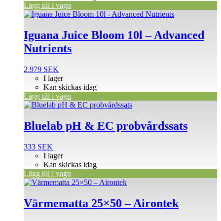
Lägg till i vagn
Iguana Juice Bloom 10l – Advanced
Nutrients
2.979
SEK
I lager
Kan skickas idag
Lägg till i vagn
Bluelab pH & EC probvårdssats
333
SEK
I lager
Kan skickas idag
Lägg till i vagn
Värmematta 25×50 – Airontek