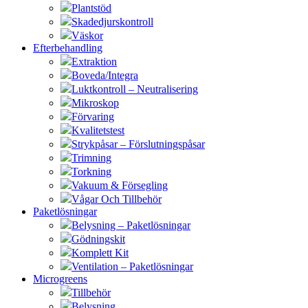
Plantstöd
Skadedjurskontroll
Väskor
Efterbehandling
Extraktion
Boveda/Integra
Luktkontroll – Neutralisering
Mikroskop
Förvaring
Kvalitetstest
Strykpåsar – Förslutningspåsar
Trimning
Torkning
Vakuum & Försegling
Vågar Och Tillbehör
Paketlösningar
Belysning – Paketlösningar
Gödningskit
Komplett Kit
Ventilation – Paketlösningar
Microgreens
Tillbehör
Belysning