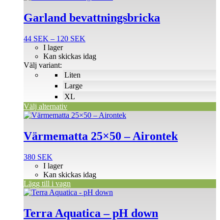
här
produkten
Garland bevattningsbricka
har
flera
Prisintervall:
44
SEK
–
120
SEK
varianter.
44 SEK
I lager
De
till
Kan skickas idag
olika
120 SEK
Välj variant:
alternativen
Liten
kan
väljas
Large
på
XL
produktsidan
Välj alternativ
Värmematta 25×50 – Airontek
380
SEK
I lager
Kan skickas idag
Lägg till i vagn
Den
här
produkten
Terra Aquatica – pH down
har