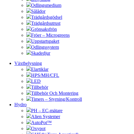
Odlingsmedium
Sålådor
Trädgårdsgödsel
Trädgårdsutrust
Grönsaksfrön
Fröer – Microgreens
Uppstartspaket
Odlingssystem
Skadedjur
Växtbelysning
Elartiklar
HPS/MH/CFL
LED
Tillbehör
Tillbehör Och Montering
Timers – Styrning/Kontroll
Hydro
PH – EC-mätare
Alien Systemer
AutoPot™
Oxypot