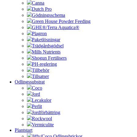
Canna
Dutch Pro
Gödningsschema
Green House Powder Feeding
GHE®/Terra Aquatica®
Plagron
Paketlösningar
Trädgårdsgödsel
Mills Nutrients
Shogun Fertilisers
PH-reglering
Tillbehör
Tillsatser
Odlingssubstrat
Coco
Jord
Lecakulor
Perlit
Jordförbättring
Rockwool
Vermiculite
Plantstart
Jiffy/Coco Odlingsbrickor