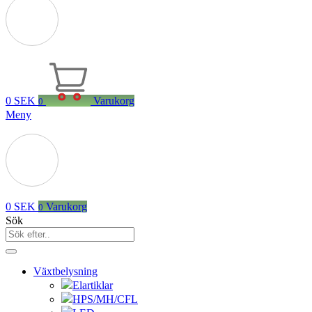
0
SEK
Varukorg
0
Meny
0
SEK
Varukorg
0
Sök
Växtbelysning
Elartiklar
HPS/MH/CFL