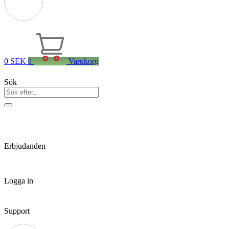
0
SEK
Varukorg
0
Sök
Erbjudanden
Logga in
Support