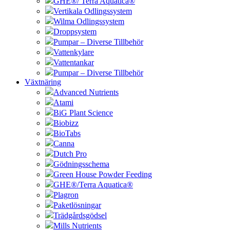
GHE®/ Terra Aquatica®
Vertikala Odlingssystem
Wilma Odlingssystem
Droppsystem
Pumpar – Diverse Tillbehör
Vattenkylare
Vattentankar
Pumpar – Diverse Tillbehör
Växtnäring
Advanced Nutrients
Atami
BiG Plant Science
Biobizz
BioTabs
Canna
Dutch Pro
Gödningsschema
Green House Powder Feeding
GHE®/Terra Aquatica®
Plagron
Paketlösningar
Trädgårdsgödsel
Mills Nutrients