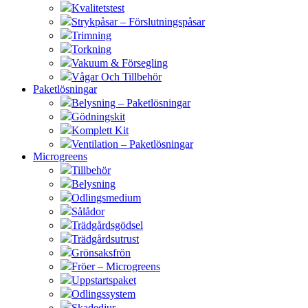
Kvalitetstest
Strykpåsar – Förslutningspåsar
Trimning
Torkning
Vakuum & Försegling
Vågar Och Tillbehör
Paketlösningar
Belysning – Paketlösningar
Gödningskit
Komplett Kit
Ventilation – Paketlösningar
Microgreens
Tillbehör
Belysning
Odlingsmedium
Sålådor
Trädgårdsgödsel
Trädgårdsutrust
Grönsaksfrön
Fröer – Microgreens
Uppstartspaket
Odlingssystem
Skadedjur