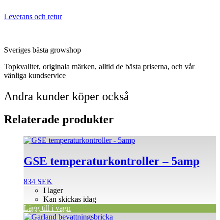
Leverans och retur
Sveriges bästa growshop
Topkvalitet, originala märken, alltid de bästa priserna, och vår
vänliga kundservice
Andra kunder köper också
Relaterade produkter
GSE temperaturkontroller – 5amp
834
SEK
I lager
Kan skickas idag
Lägg till i vagn
Den