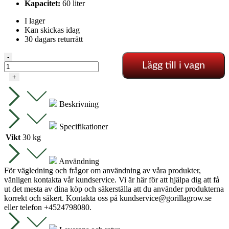
Kapacitet:
60 liter
I lager
Kan skickas idag
30 dagars returrätt
Regnskog
-
Lägg till i vagn
72
12
+
volt
mängd
Beskrivning
Specifikationer
Vikt
30 kg
Användning
För vägledning och frågor om användning av våra produkter,
vänligen kontakta vår kundservice. Vi är här för att hjälpa dig att få
ut det mesta av dina köp och säkerställa att du använder produkterna
korrekt och säkert. Kontakta oss på
kundservice@gorillagrow.se
eller telefon +4524798080.