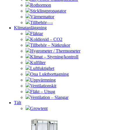
Rothormon
Sticklingpropagator
Värmemattor
Tillbehör—-
Klimatanläggning
Fläktar
Koldioxid – CO2
Tillbehör – Nätkrukor
Hygrometer / Thermometer
Klimat – Styrning/kontroll
Kulfilter
Luftfuktighet
Ona Luktborttagning
Uppvärmning
Ventilationskit
Fläkt – Utsug
Ventilation – Slangar
Tält
Growtent