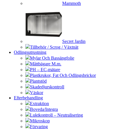
Mammoth
Secret Jardin
Tillbehör / Scrog / Växtnät
Odlingsutrustning
Mylar Och Bassängfolie
Måttbägare M.m.
PH – EC-mätare
Plastkrukor, Fat Och Odlingsbrickor
Plantstöd
Skadedjurskontroll
Väskor
Efterbehandling
Extraktion
Boveda/Integra
Luktkontroll – Neutralisering
Mikroskop
Förvaring