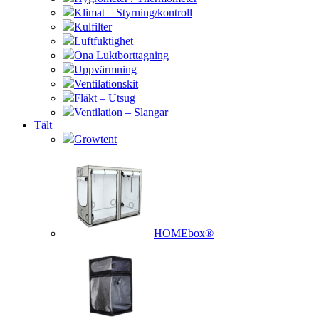
Klimat – Styrning/kontroll
Kulfilter
Luftfuktighet
Ona Luktborttagning
Uppvärmning
Ventilationskit
Fläkt – Utsug
Ventilation – Slangar
Tält
Growtent
HOMEbox®