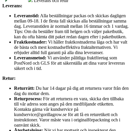
Leverans och retur
Leverans:
Leveranstid:
Alla beställningar packas och skickas dagligen
mellan 09-18. I de flesta fall skickas alla beställningar samma
dag. Leveranstiden är normalt mellan 16 timmar och 1 vardag.
Tips: Om du beställer fram till helgen och väljer paketbutik,
kan du ofta hämta ditt paket redan dagen efter i paketbutiken.
Fraktkostnader:
Vi håller fraktkostnaderna låga och har valt
de bästa och mest kostnadseffektiva fraktalternativen. Vi
erbjuder alltid full garanti på alla dina leveranser.
Leveransmetod:
Vi använder pålitliga fraktföretag som
PostNord och GLS för att säkerställa att dina varor levereras
säkert och i tid.
Retur:
Returrätt:
Du har 14 dagar på dig att returnera varor från den
dag du mottar dem.
Returprocess:
För att returnera en vara, skicka den tillbaka
till vår adress som anges på den medföljande etiketten.
Kontakta gärna vår kundservice på
kundservice@gorillagrow.se för att få en returetikett och
instruktioner. Varor måste vara i originalförpackning och i
oanvänt skick.
Återbetalning:
När vi har mottagit och inspekterat den