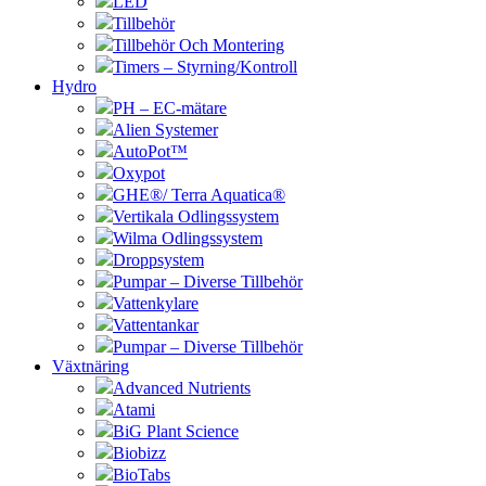
LED
Tillbehör
Tillbehör Och Montering
Timers – Styrning/Kontroll
Hydro
PH – EC-mätare
Alien Systemer
AutoPot™
Oxypot
GHE®/ Terra Aquatica®
Vertikala Odlingssystem
Wilma Odlingssystem
Droppsystem
Pumpar – Diverse Tillbehör
Vattenkylare
Vattentankar
Pumpar – Diverse Tillbehör
Växtnäring
Advanced Nutrients
Atami
BiG Plant Science
Biobizz
BioTabs