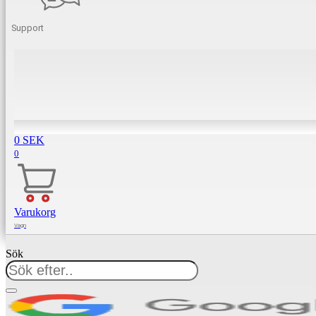
Support
0
SEK
0
Varukorg
Sök