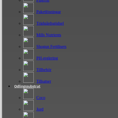
Plagron
Paketlösningar
Trädgårdsgödsel
Mills Nutrients
Shogun Fertilisers
PH-reglering
Tillbehör
Tillsatser
Odlingssubstrat
Coco
Jord