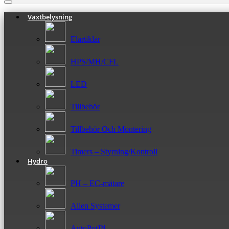
Växtbelysning
Elartiklar
HPS/MH/CFL
LED
Tillbehör
Tillbehör Och Montering
Timers – Styrning/Kontroll
Hydro
PH – EC-mätare
Alien Systemer
AutoPot™