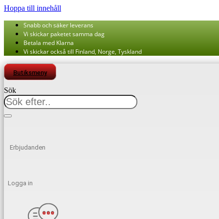
Hoppa till innehåll
Snabb och säker leverans
Vi skickar paketet samma dag
Betala med Klarna
Vi skickar också till Finland, Norge, Tyskland
Butiksmeny
Sök
Erbjudanden
Logga in