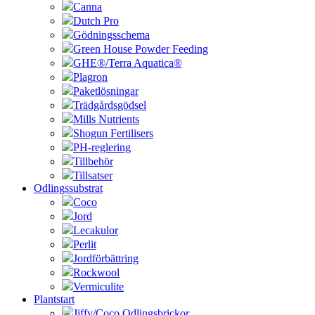
Canna
Dutch Pro
Gödningsschema
Green House Powder Feeding
GHE®/Terra Aquatica®
Plagron
Paketlösningar
Trädgårdsgödsel
Mills Nutrients
Shogun Fertilisers
PH-reglering
Tillbehör
Tillsatser
Odlingssubstrat
Coco
Jord
Lecakulor
Perlit
Jordförbättring
Rockwool
Vermiculite
Plantstart
Jiffy/Coco Odlingsbrickor