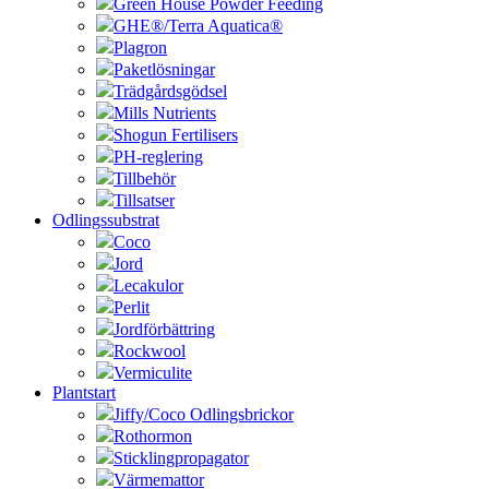
Green House Powder Feeding
GHE®/Terra Aquatica®
Plagron
Paketlösningar
Trädgårdsgödsel
Mills Nutrients
Shogun Fertilisers
PH-reglering
Tillbehör
Tillsatser
Odlingssubstrat
Coco
Jord
Lecakulor
Perlit
Jordförbättring
Rockwool
Vermiculite
Plantstart
Jiffy/Coco Odlingsbrickor
Rothormon
Sticklingpropagator
Värmemattor