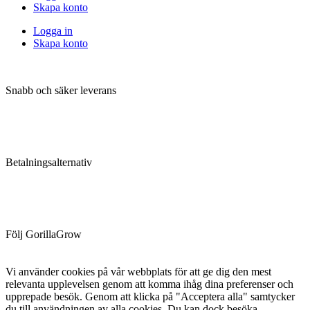
Skapa konto
Logga in
Skapa konto
Snabb och säker leverans
Betalningsalternativ
Följ GorillaGrow
Vi använder cookies på vår webbplats för att ge dig den mest
relevanta upplevelsen genom att komma ihåg dina preferenser och
upprepade besök. Genom att klicka på "Acceptera alla" samtycker
du till användningen av alla cookies. Du kan dock besöka