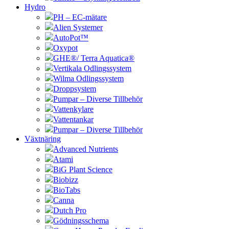
Hydro
PH – EC-mätare
Alien Systemer
AutoPot™
Oxypot
GHE®/ Terra Aquatica®
Vertikala Odlingssystem
Wilma Odlingssystem
Droppsystem
Pumpar – Diverse Tillbehör
Vattenkylare
Vattentankar
Pumpar – Diverse Tillbehör
Växtnäring
Advanced Nutrients
Atami
BiG Plant Science
Biobizz
BioTabs
Canna
Dutch Pro
Gödningsschema