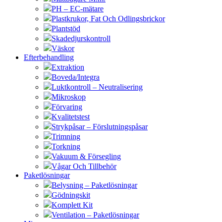
PH – EC-mätare
Plastkrukor, Fat Och Odlingsbrickor
Plantstöd
Skadedjurskontroll
Väskor
Efterbehandling
Extraktion
Boveda/Integra
Luktkontroll – Neutralisering
Mikroskop
Förvaring
Kvalitetstest
Strykpåsar – Förslutningspåsar
Trimning
Torkning
Vakuum & Försegling
Vågar Och Tillbehör
Paketlösningar
Belysning – Paketlösningar
Gödningskit
Komplett Kit
Ventilation – Paketlösningar