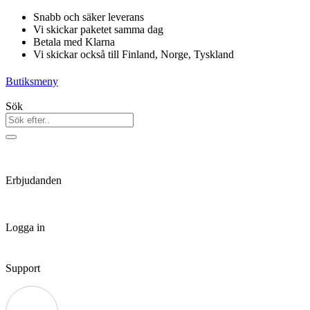
Hoppa
Snabb och säker leverans
till
Vi skickar paketet samma dag
innehåll
Betala med Klarna
Vi skickar också till Finland, Norge, Tyskland
Butiksmeny
Sök
Erbjudanden
Logga in
Support