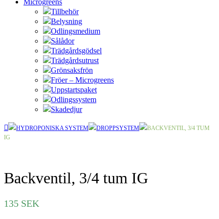
Microgreens
Tillbehör
Belysning
Odlingsmedium
Sålådor
Trädgårdsgödsel
Trädgårdsutrust
Grönsaksfrön
Fröer – Microgreens
Uppstartspaket
Odlingssystem
Skadedjur
HYDROPONISKA SYSTEM
DROPPSYSTEM
BACKVENTIL, 3/4 TUM
IG
Backventil, 3/4 tum IG
135
SEK