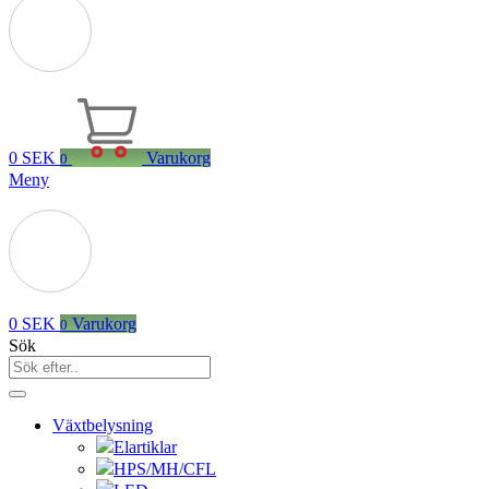
0
SEK
Varukorg
0
Meny
0
SEK
Varukorg
0
Sök
Växtbelysning
Elartiklar
HPS/MH/CFL