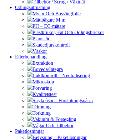
Tillbehör / Scrog / Växtnät
Odlingsutrustning
Mylar Och Bassängfolie
Måttbägare M.m.
PH – EC-mätare
Plastkrukor, Fat Och Odlingsbrickor
Plantstöd
Skadedjurskontroll
Väskor
Efterbehandling
Extraktion
Boveda/Integra
Luktkontroll – Neutralisering
Mikroskop
Förvaring
Kvalitetstest
Strykpåsar – Förslutningspåsar
Trimning
Torkning
Vakuum & Försegling
Vågar Och Tillbehör
Paketlösningar
Belysning – Paketlösningar