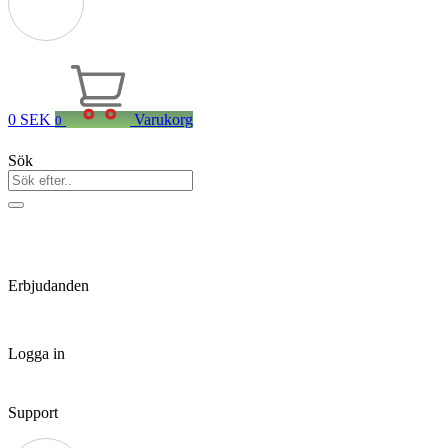
0
SEK
Varukorg
0
Sök
Erbjudanden
Logga in
Support