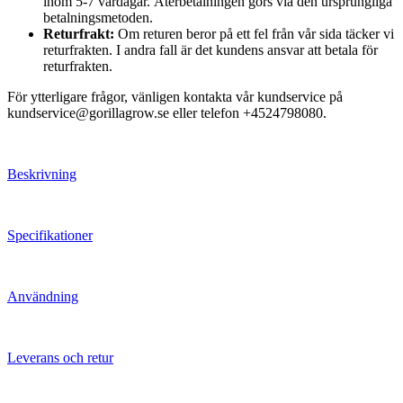
inom 5-7 vardagar. Återbetalningen görs via den ursprungliga
betalningsmetoden.
Returfrakt:
Om returen beror på ett fel från vår sida täcker vi
returfrakten. I andra fall är det kundens ansvar att betala för
returfrakten.
För ytterligare frågor, vänligen kontakta vår kundservice på
kundservice@gorillagrow.se eller telefon +4524798080.
Beskrivning
Specifikationer
Användning
Leverans och retur