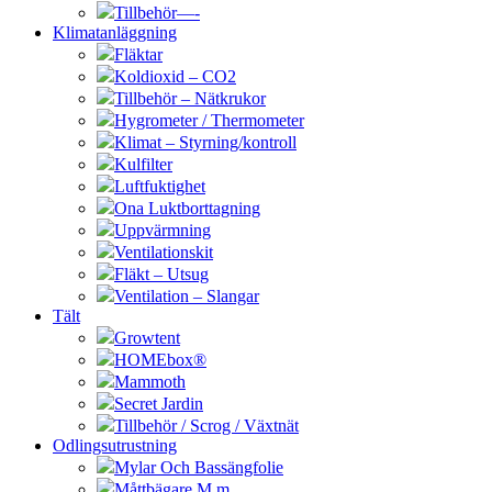
Tillbehör—-
Klimatanläggning
Fläktar
Koldioxid – CO2
Tillbehör – Nätkrukor
Hygrometer / Thermometer
Klimat – Styrning/kontroll
Kulfilter
Luftfuktighet
Ona Luktborttagning
Uppvärmning
Ventilationskit
Fläkt – Utsug
Ventilation – Slangar
Tält
Growtent
HOMEbox®
Mammoth
Secret Jardin
Tillbehör / Scrog / Växtnät
Odlingsutrustning
Mylar Och Bassängfolie
Måttbägare M.m.