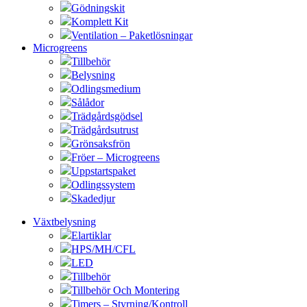
Gödningskit
Komplett Kit
Ventilation – Paketlösningar
Microgreens
Tillbehör
Belysning
Odlingsmedium
Sålådor
Trädgårdsgödsel
Trädgårdsutrust
Grönsaksfrön
Fröer – Microgreens
Uppstartspaket
Odlingssystem
Skadedjur
Växtbelysning
Elartiklar
HPS/MH/CFL
LED
Tillbehör
Tillbehör Och Montering
Timers – Styrning/Kontroll