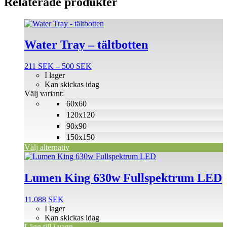
Relaterade produkter
Den
här
produkten
Water Tray – tältbotten
har
flera
Prisintervall:
211
SEK
–
500
SEK
varianter.
211 SEK
I lager
De
till
Kan skickas idag
olika
500 SEK
Välj variant:
alternativen
60x60
kan
väljas
120x120
på
90x90
produktsidan
150x150
Välj alternativ
Lumen King 630w Fullspektrum LED
11.088
SEK
I lager
Kan skickas idag
Lägg till i vagn