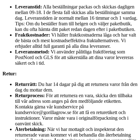
Leveranstid:
Alla beställningar packas och skickas dagligen
mellan 09-18. I de flesta fall skickas alla beställningar samma
dag. Leveranstiden är normalt mellan 16 timmar och 1 vardag.
Tips: Om du beställer fram till helgen och väljer paketbutik,
kan du ofta hämta ditt paket redan dagen efter i paketbutiken.
Fraktkostnader:
Vi håller fraktkostnaderna låga och har valt
de bästa och mest kostnadseffektiva fraktalternativen. Vi
erbjuder alltid full garanti på alla dina leveranser.
Leveransmetod:
Vi använder pålitliga fraktföretag som
PostNord och GLS för att säkerställa att dina varor levereras
säkert och i tid.
Retur:
Returrätt:
Du har 14 dagar på dig att returnera varor från den
dag du mottar dem.
Returprocess:
För att returnera en vara, skicka den tillbaka
till vår adress som anges på den medföljande etiketten.
Kontakta gärna vår kundservice på
kundservice@gorillagrow.se för att få en returetikett och
instruktioner. Varor måste vara i originalförpackning och i
oanvänt skick.
Återbetalning:
När vi har mottagit och inspekterat den
returnerade varan kommer vi att behandla din återbetalning