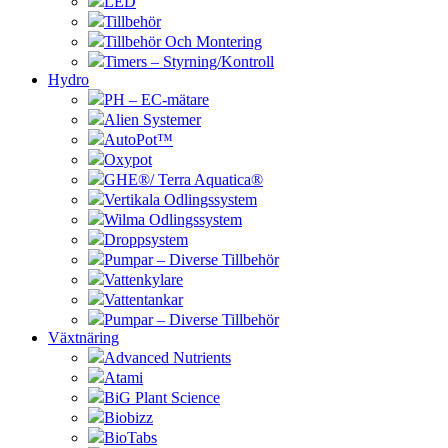
LED
Tillbehör
Tillbehör Och Montering
Timers – Styrning/Kontroll
Hydro
PH – EC-mätare
Alien Systemer
AutoPot™
Oxypot
GHE®/ Terra Aquatica®
Vertikala Odlingssystem
Wilma Odlingssystem
Droppsystem
Pumpar – Diverse Tillbehör
Vattenkylare
Vattentankar
Pumpar – Diverse Tillbehör
Växtnäring
Advanced Nutrients
Atami
BiG Plant Science
Biobizz
BioTabs