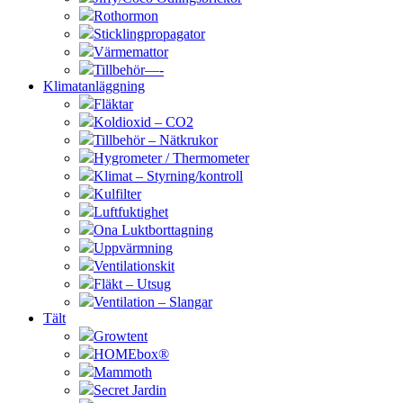
Rothormon
Sticklingpropagator
Värmemattor
Tillbehör—-
Klimatanläggning
Fläktar
Koldioxid – CO2
Tillbehör – Nätkrukor
Hygrometer / Thermometer
Klimat – Styrning/kontroll
Kulfilter
Luftfuktighet
Ona Luktborttagning
Uppvärmning
Ventilationskit
Fläkt – Utsug
Ventilation – Slangar
Tält
Growtent
HOMEbox®
Mammoth
Secret Jardin