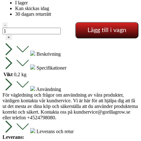
I lager
Kan skickas idag
30 dagars returrätt
Backventil,
-
Lägg till i vagn
3/4
tum
+
IG
mängd
Beskrivning
Specifikationer
Vikt
0,2 kg
Användning
För vägledning och frågor om användning av våra produkter,
vänligen kontakta vår kundservice. Vi är här för att hjälpa dig att få
ut det mesta av dina köp och säkerställa att du använder produkterna
korrekt och säkert. Kontakta oss på
kundservice@gorillagrow.se
eller telefon +4524798080.
Leverans och retur
Leverans: