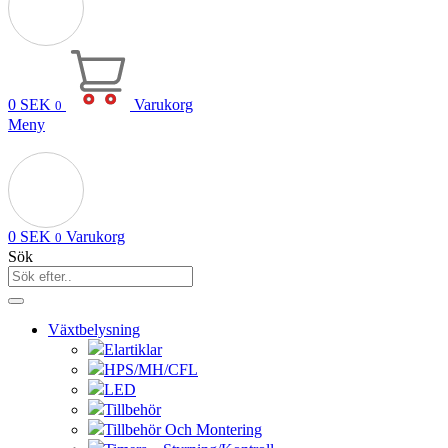
0
SEK
Varukorg
0
Meny
0
SEK
Varukorg
0
Sök
Växtbelysning
Elartiklar
HPS/MH/CFL
LED
Tillbehör
Tillbehör Och Montering