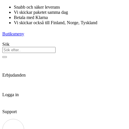
Hoppa
Snabb och säker leverans
till
Vi skickar paketet samma dag
innehåll
Betala med Klarna
Vi skickar också till Finland, Norge, Tyskland
Butiksmeny
Sök
Erbjudanden
Logga in
Support