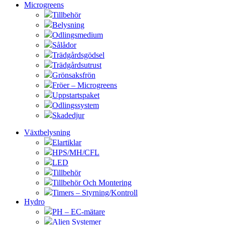
Microgreens
Tillbehör
Belysning
Odlingsmedium
Sålådor
Trädgårdsgödsel
Trädgårdsutrust
Grönsaksfrön
Fröer – Microgreens
Uppstartspaket
Odlingssystem
Skadedjur
Växtbelysning
Elartiklar
HPS/MH/CFL
LED
Tillbehör
Tillbehör Och Montering
Timers – Styrning/Kontroll
Hydro
PH – EC-mätare
Alien Systemer