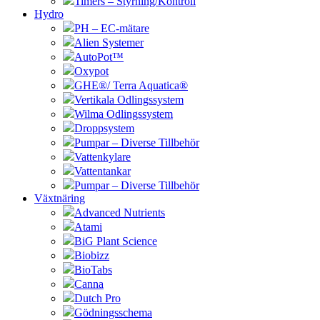
Timers – Styrning/Kontroll
Hydro
PH – EC-mätare
Alien Systemer
AutoPot™
Oxypot
GHE®/ Terra Aquatica®
Vertikala Odlingssystem
Wilma Odlingssystem
Droppsystem
Pumpar – Diverse Tillbehör
Vattenkylare
Vattentankar
Pumpar – Diverse Tillbehör
Växtnäring
Advanced Nutrients
Atami
BiG Plant Science
Biobizz
BioTabs
Canna
Dutch Pro
Gödningsschema