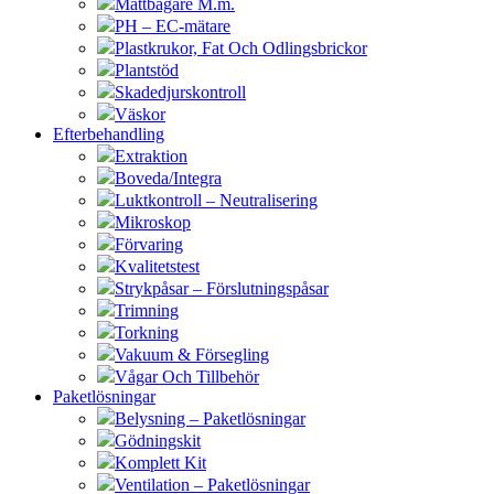
Måttbägare M.m.
PH – EC-mätare
Plastkrukor, Fat Och Odlingsbrickor
Plantstöd
Skadedjurskontroll
Väskor
Efterbehandling
Extraktion
Boveda/Integra
Luktkontroll – Neutralisering
Mikroskop
Förvaring
Kvalitetstest
Strykpåsar – Förslutningspåsar
Trimning
Torkning
Vakuum & Försegling
Vågar Och Tillbehör
Paketlösningar
Belysning – Paketlösningar
Gödningskit
Komplett Kit
Ventilation – Paketlösningar