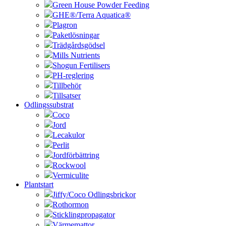
Green House Powder Feeding
GHE®/Terra Aquatica®
Plagron
Paketlösningar
Trädgårdsgödsel
Mills Nutrients
Shogun Fertilisers
PH-reglering
Tillbehör
Tillsatser
Odlingssubstrat
Coco
Jord
Lecakulor
Perlit
Jordförbättring
Rockwool
Vermiculite
Plantstart
Jiffy/Coco Odlingsbrickor
Rothormon
Sticklingpropagator
Värmemattor