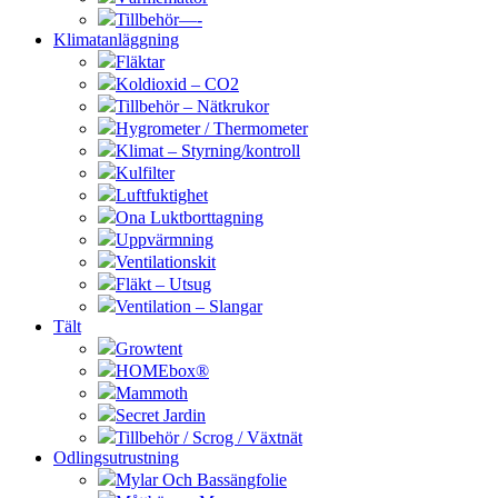
Tillbehör—-
Klimatanläggning
Fläktar
Koldioxid – CO2
Tillbehör – Nätkrukor
Hygrometer / Thermometer
Klimat – Styrning/kontroll
Kulfilter
Luftfuktighet
Ona Luktborttagning
Uppvärmning
Ventilationskit
Fläkt – Utsug
Ventilation – Slangar
Tält
Growtent
HOMEbox®
Mammoth
Secret Jardin
Tillbehör / Scrog / Växtnät
Odlingsutrustning
Mylar Och Bassängfolie