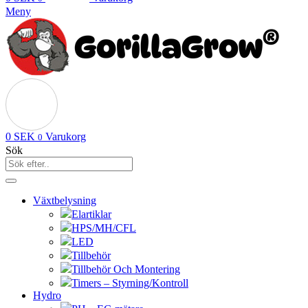
Meny
0
SEK
Varukorg
0
Sök
Växtbelysning
Elartiklar
HPS/MH/CFL
LED
Tillbehör
Tillbehör Och Montering
Timers – Styrning/Kontroll
Hydro