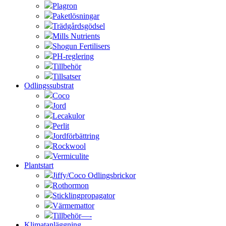
Plagron
Paketlösningar
Trädgårdsgödsel
Mills Nutrients
Shogun Fertilisers
PH-reglering
Tillbehör
Tillsatser
Odlingssubstrat
Coco
Jord
Lecakulor
Perlit
Jordförbättring
Rockwool
Vermiculite
Plantstart
Jiffy/Coco Odlingsbrickor
Rothormon
Sticklingpropagator
Värmemattor
Tillbehör—-
Klimatanläggning