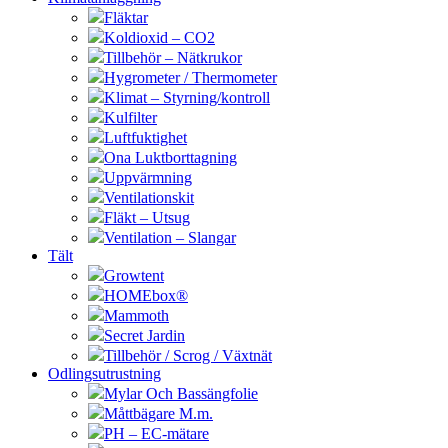
Fläktar
Koldioxid – CO2
Tillbehör – Nätkrukor
Hygrometer / Thermometer
Klimat – Styrning/kontroll
Kulfilter
Luftfuktighet
Ona Luktborttagning
Uppvärmning
Ventilationskit
Fläkt – Utsug
Ventilation – Slangar
Tält
Growtent
HOMEbox®
Mammoth
Secret Jardin
Tillbehör / Scrog / Växtnät
Odlingsutrustning
Mylar Och Bassängfolie
Måttbägare M.m.
PH – EC-mätare