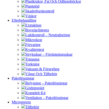
Plastkrukor, Fat Och Odlingsbrickor
Plantstöd
Skadedjurskontroll
Väskor
Efterbehandling
Extraktion
Boveda/Integra
Luktkontroll – Neutralisering
Mikroskop
Förvaring
Kvalitetstest
Strykpåsar – Förslutningspåsar
Trimning
Torkning
Vakuum & Försegling
Vågar Och Tillbehör
Paketlösningar
Belysning – Paketlösningar
Gödningskit
Komplett Kit
Ventilation – Paketlösningar
Microgreens
Tillbehör