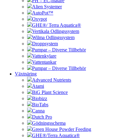
PH – EC-mätare
Alien Systemer
AutoPot™
Oxypot
GHE®/ Terra Aquatica®
Vertikala Odlingssystem
Wilma Odlingssystem
Droppsystem
Pumpar – Diverse Tillbehör
Vattenkylare
Vattentankar
Pumpar – Diverse Tillbehör
Växtnäring
Advanced Nutrients
Atami
BiG Plant Science
Biobizz
BioTabs
Canna
Dutch Pro
Gödningsschema
Green House Powder Feeding
GHE®/Terra Aquatica®