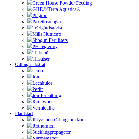
Green House Powder Feeding
GHE®/Terra Aquatica®
Plagron
Paketlösningar
Trädgårdsgödsel
Mills Nutrients
Shogun Fertilisers
PH-reglering
Tillbehör
Tillsatser
Odlingssubstrat
Coco
Jord
Lecakulor
Perlit
Jordförbättring
Rockwool
Vermiculite
Plantstart
Jiffy/Coco Odlingsbrickor
Rothormon
Sticklingpropagator
Värmemattor