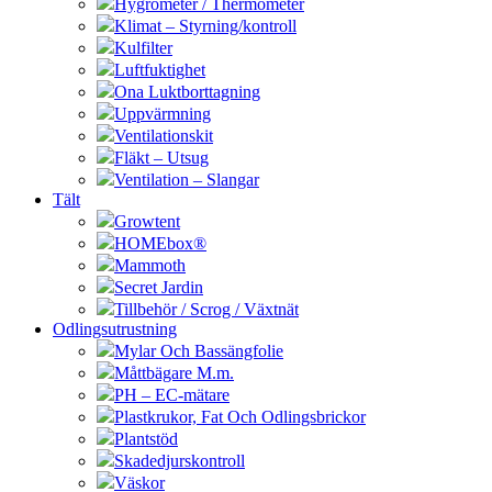
Hygrometer / Thermometer
Klimat – Styrning/kontroll
Kulfilter
Luftfuktighet
Ona Luktborttagning
Uppvärmning
Ventilationskit
Fläkt – Utsug
Ventilation – Slangar
Tält
Growtent
HOMEbox®
Mammoth
Secret Jardin
Tillbehör / Scrog / Växtnät
Odlingsutrustning
Mylar Och Bassängfolie
Måttbägare M.m.
PH – EC-mätare
Plastkrukor, Fat Och Odlingsbrickor
Plantstöd
Skadedjurskontroll
Väskor