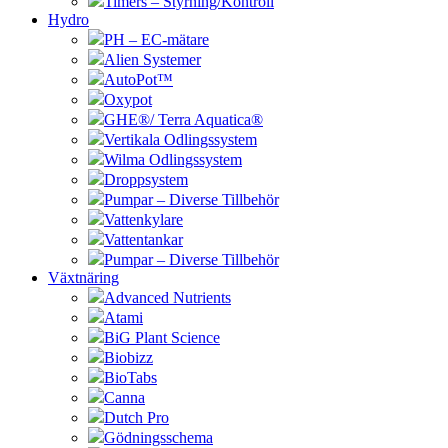
Timers – Styrning/Kontroll
Hydro
PH – EC-mätare
Alien Systemer
AutoPot™
Oxypot
GHE®/ Terra Aquatica®
Vertikala Odlingssystem
Wilma Odlingssystem
Droppsystem
Pumpar – Diverse Tillbehör
Vattenkylare
Vattentankar
Pumpar – Diverse Tillbehör
Växtnäring
Advanced Nutrients
Atami
BiG Plant Science
Biobizz
BioTabs
Canna
Dutch Pro
Gödningsschema