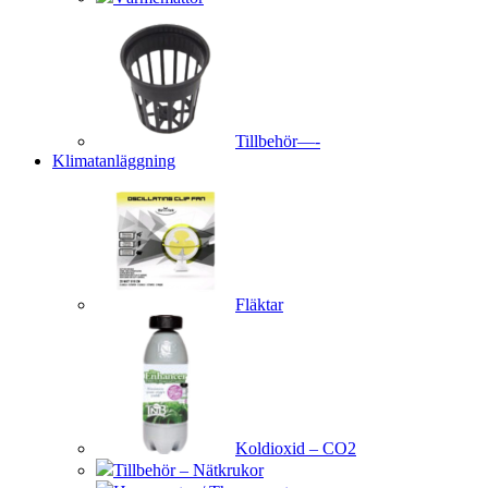
Tillbehör—-
Klimatanläggning
Fläktar
Koldioxid – CO2
Tillbehör – Nätkrukor