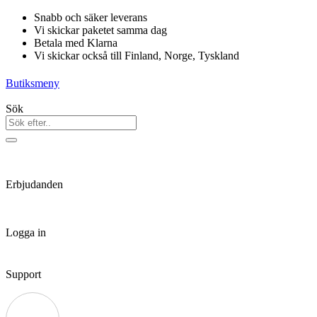
Hoppa
Snabb och säker leverans
till
Vi skickar paketet samma dag
innehåll
Betala med Klarna
Vi skickar också till Finland, Norge, Tyskland
Butiksmeny
Sök
Erbjudanden
Logga in
Support