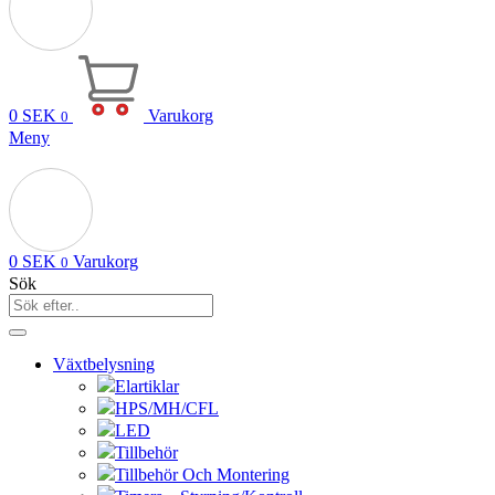
0
SEK
Varukorg
0
Meny
0
SEK
Varukorg
0
Sök
Växtbelysning
Elartiklar
HPS/MH/CFL
LED
Tillbehör
Tillbehör Och Montering