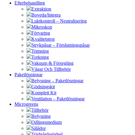
Efterbehandling
Extraktion
Boveda/Integra
Luktkontroll – Neutralisering
Mikroskop
Förvaring
Kvalitetstest
Strykpåsar – Förslutningspåsar
Trimning
Torkning
Vakuum & Försegling
Vågar Och Tillbehör
Paketlösningar
Belysning – Paketlösningar
Gödningskit
Komplett Kit
Ventilation – Paketlösningar
Microgreens
Tillbehör
Belysning
Odlingsmedium
Sålådor
Trädgårdsgödsel