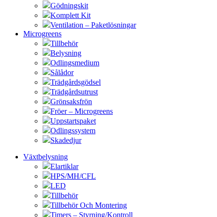
Gödningskit
Komplett Kit
Ventilation – Paketlösningar
Microgreens
Tillbehör
Belysning
Odlingsmedium
Sålådor
Trädgårdsgödsel
Trädgårdsutrust
Grönsaksfrön
Fröer – Microgreens
Uppstartspaket
Odlingssystem
Skadedjur
Växtbelysning
Elartiklar
HPS/MH/CFL
LED
Tillbehör
Tillbehör Och Montering
Timers – Styrning/Kontroll