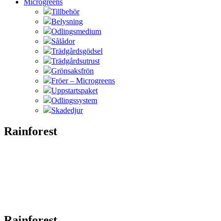
Microgreens
Tillbehör
Belysning
Odlingsmedium
Sålådor
Trädgårdsgödsel
Trädgårdsutrust
Grönsaksfrön
Fröer – Microgreens
Uppstartspaket
Odlingssystem
Skadedjur
Rainforest
Rainforest