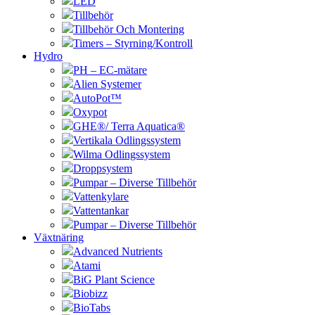
LED
Tillbehör
Tillbehör Och Montering
Timers – Styrning/Kontroll
Hydro
PH – EC-mätare
Alien Systemer
AutoPot™
Oxypot
GHE®/ Terra Aquatica®
Vertikala Odlingssystem
Wilma Odlingssystem
Droppsystem
Pumpar – Diverse Tillbehör
Vattenkylare
Vattentankar
Pumpar – Diverse Tillbehör
Växtnäring
Advanced Nutrients
Atami
BiG Plant Science
Biobizz
BioTabs