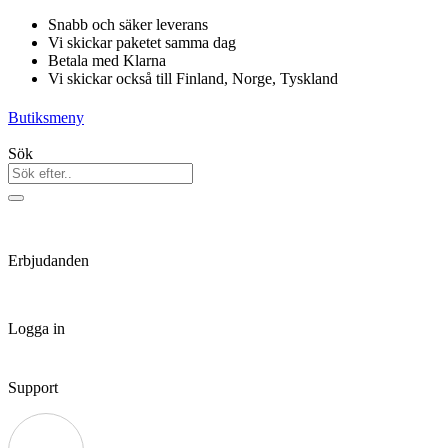
Hoppa
Snabb och säker leverans
till
Vi skickar paketet samma dag
innehåll
Betala med Klarna
Vi skickar också till Finland, Norge, Tyskland
Butiksmeny
Sök
Erbjudanden
Logga in
Support