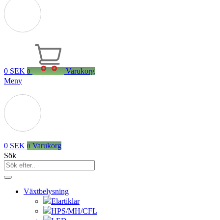
0
SEK
Varukorg
0
Meny
0
SEK
Varukorg
0
Sök
Växtbelysning
Elartiklar
HPS/MH/CFL