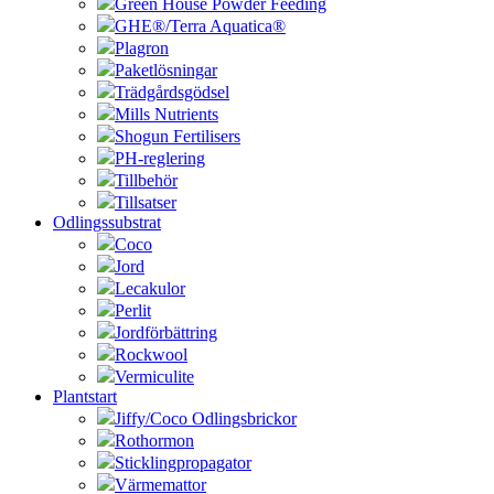
Green House Powder Feeding
GHE®/Terra Aquatica®
Plagron
Paketlösningar
Trädgårdsgödsel
Mills Nutrients
Shogun Fertilisers
PH-reglering
Tillbehör
Tillsatser
Odlingssubstrat
Coco
Jord
Lecakulor
Perlit
Jordförbättring
Rockwool
Vermiculite
Plantstart
Jiffy/Coco Odlingsbrickor
Rothormon
Sticklingpropagator
Värmemattor