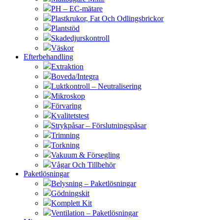
PH – EC-mätare
Plastkrukor, Fat Och Odlingsbrickor
Plantstöd
Skadedjurskontroll
Väskor
Efterbehandling
Extraktion
Boveda/Integra
Luktkontroll – Neutralisering
Mikroskop
Förvaring
Kvalitetstest
Strykpåsar – Förslutningspåsar
Trimning
Torkning
Vakuum & Försegling
Vågar Och Tillbehör
Paketlösningar
Belysning – Paketlösningar
Gödningskit
Komplett Kit
Ventilation – Paketlösningar