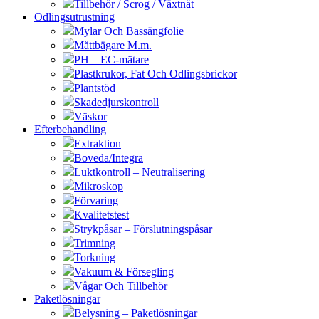
Tillbehör / Scrog / Växtnät
Odlingsutrustning
Mylar Och Bassängfolie
Måttbägare M.m.
PH – EC-mätare
Plastkrukor, Fat Och Odlingsbrickor
Plantstöd
Skadedjurskontroll
Väskor
Efterbehandling
Extraktion
Boveda/Integra
Luktkontroll – Neutralisering
Mikroskop
Förvaring
Kvalitetstest
Strykpåsar – Förslutningspåsar
Trimning
Torkning
Vakuum & Försegling
Vågar Och Tillbehör
Paketlösningar
Belysning – Paketlösningar