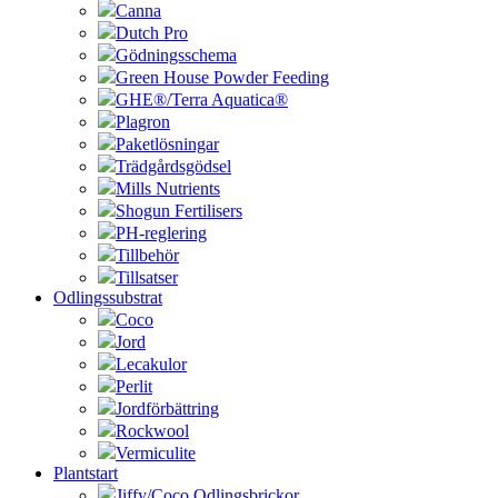
Canna
Dutch Pro
Gödningsschema
Green House Powder Feeding
GHE®/Terra Aquatica®
Plagron
Paketlösningar
Trädgårdsgödsel
Mills Nutrients
Shogun Fertilisers
PH-reglering
Tillbehör
Tillsatser
Odlingssubstrat
Coco
Jord
Lecakulor
Perlit
Jordförbättring
Rockwool
Vermiculite
Plantstart
Jiffy/Coco Odlingsbrickor