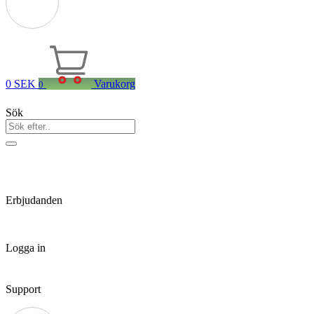
0
SEK
Varukorg
0
Sök
Erbjudanden
Logga in
Support