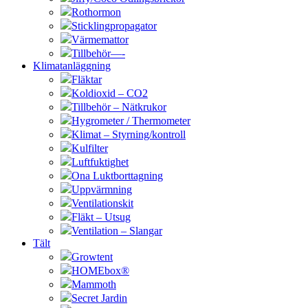
Rothormon
Sticklingpropagator
Värmemattor
Tillbehör—-
Klimatanläggning
Fläktar
Koldioxid – CO2
Tillbehör – Nätkrukor
Hygrometer / Thermometer
Klimat – Styrning/kontroll
Kulfilter
Luftfuktighet
Ona Luktborttagning
Uppvärmning
Ventilationskit
Fläkt – Utsug
Ventilation – Slangar
Tält
Growtent
HOMEbox®
Mammoth
Secret Jardin