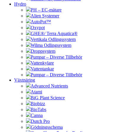
Hydro
PH – EC-mätare
Alien Systemer
AutoPot™
Oxypot
GHE®/ Terra Aquatica®
Vertikala Odlingssystem
Wilma Odlingssystem
Droppsystem
Pumpar – Diverse Tillbehör
Vattenkylare
Vattentankar
Pumpar – Diverse Tillbehör
Växtnäring
Advanced Nutrients
Atami
BiG Plant Science
Biobizz
BioTabs
Canna
Dutch Pro
Gödningsschema