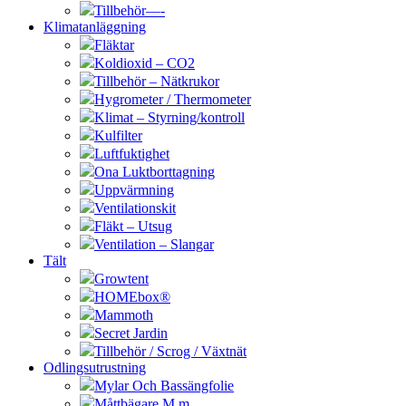
Tillbehör—-
Klimatanläggning
Fläktar
Koldioxid – CO2
Tillbehör – Nätkrukor
Hygrometer / Thermometer
Klimat – Styrning/kontroll
Kulfilter
Luftfuktighet
Ona Luktborttagning
Uppvärmning
Ventilationskit
Fläkt – Utsug
Ventilation – Slangar
Tält
Growtent
HOMEbox®
Mammoth
Secret Jardin
Tillbehör / Scrog / Växtnät
Odlingsutrustning
Mylar Och Bassängfolie
Måttbägare M.m.