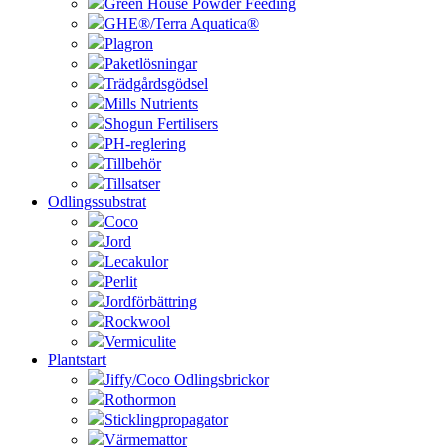
Green House Powder Feeding
GHE®/Terra Aquatica®
Plagron
Paketlösningar
Trädgårdsgödsel
Mills Nutrients
Shogun Fertilisers
PH-reglering
Tillbehör
Tillsatser
Odlingssubstrat
Coco
Jord
Lecakulor
Perlit
Jordförbättring
Rockwool
Vermiculite
Plantstart
Jiffy/Coco Odlingsbrickor
Rothormon
Sticklingpropagator
Värmemattor