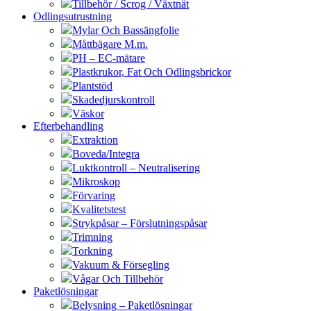
Tillbehör / Scrog / Växtnät
Odlingsutrustning
Mylar Och Bassängfolie
Måttbägare M.m.
PH – EC-mätare
Plastkrukor, Fat Och Odlingsbrickor
Plantstöd
Skadedjurskontroll
Väskor
Efterbehandling
Extraktion
Boveda/Integra
Luktkontroll – Neutralisering
Mikroskop
Förvaring
Kvalitetstest
Strykpåsar – Förslutningspåsar
Trimning
Torkning
Vakuum & Försegling
Vågar Och Tillbehör
Paketlösningar
Belysning – Paketlösningar