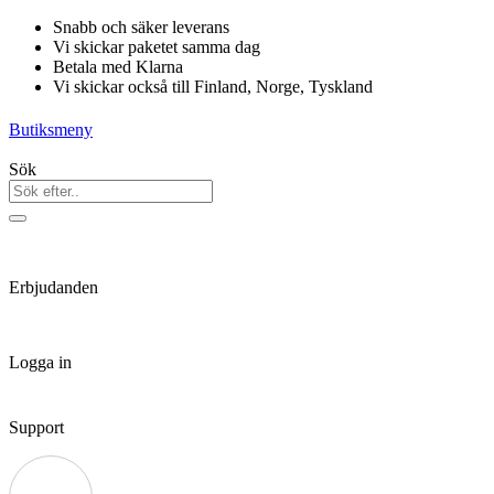
Hoppa
Snabb och säker leverans
till
Vi skickar paketet samma dag
innehåll
Betala med Klarna
Vi skickar också till Finland, Norge, Tyskland
Butiksmeny
Sök
Erbjudanden
Logga in
Support