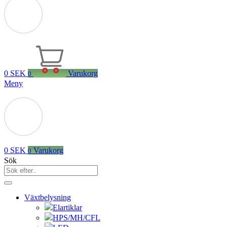
0
SEK
Varukorg
0
Meny
0
SEK
Varukorg
0
Sök
Växtbelysning
Elartiklar
HPS/MH/CFL