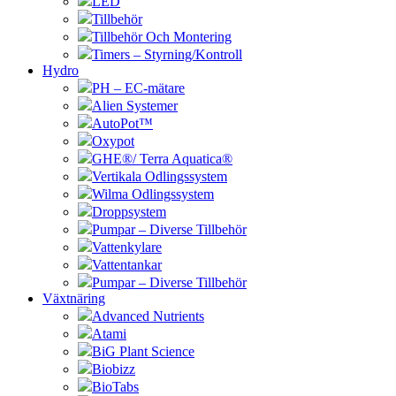
LED
Tillbehör
Tillbehör Och Montering
Timers – Styrning/Kontroll
Hydro
PH – EC-mätare
Alien Systemer
AutoPot™
Oxypot
GHE®/ Terra Aquatica®
Vertikala Odlingssystem
Wilma Odlingssystem
Droppsystem
Pumpar – Diverse Tillbehör
Vattenkylare
Vattentankar
Pumpar – Diverse Tillbehör
Växtnäring
Advanced Nutrients
Atami
BiG Plant Science
Biobizz
BioTabs