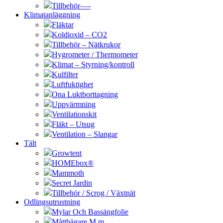
Tillbehör—-
Klimatanläggning
Fläktar
Koldioxid – CO2
Tillbehör – Nätkrukor
Hygrometer / Thermometer
Klimat – Styrning/kontroll
Kulfilter
Luftfuktighet
Ona Luktborttagning
Uppvärmning
Ventilationskit
Fläkt – Utsug
Ventilation – Slangar
Tält
Growtent
HOMEbox®
Mammoth
Secret Jardin
Tillbehör / Scrog / Växtnät
Odlingsutrustning
Mylar Och Bassängfolie
Måttbägare M.m.