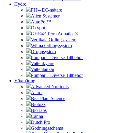
Hydro
PH – EC-mätare
Alien Systemer
AutoPot™
Oxypot
GHE®/ Terra Aquatica®
Vertikala Odlingssystem
Wilma Odlingssystem
Droppsystem
Pumpar – Diverse Tillbehör
Vattenkylare
Vattentankar
Pumpar – Diverse Tillbehör
Växtnäring
Advanced Nutrients
Atami
BiG Plant Science
Biobizz
BioTabs
Canna
Dutch Pro
Gödningsschema