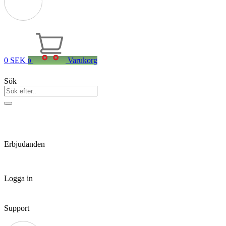
0
SEK
Varukorg
0
Sök
Erbjudanden
Logga in
Support