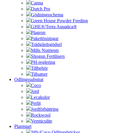
Canna
Dutch Pro
Gödningsschema
Green House Powder Feeding
GHE®/Terra Aquatica®
Plagron
Paketlösningar
Trädgårdsgödsel
Mills Nutrients
Shogun Fertilisers
PH-reglering
Tillbehör
Tillsatser
Odlingssubstrat
Coco
Jord
Lecakulor
Perlit
Jordförbättring
Rockwool
Vermiculite
Plantstart
Jiffy/Coco Odlingsbrickor