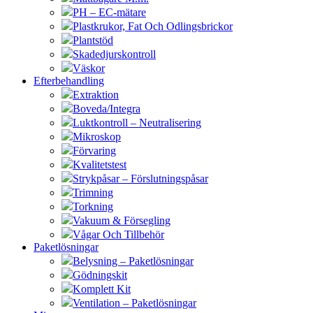
PH – EC-mätare
Plastkrukor, Fat Och Odlingsbrickor
Plantstöd
Skadedjurskontroll
Väskor
Efterbehandling
Extraktion
Boveda/Integra
Luktkontroll – Neutralisering
Mikroskop
Förvaring
Kvalitetstest
Strykpåsar – Förslutningspåsar
Trimning
Torkning
Vakuum & Försegling
Vågar Och Tillbehör
Paketlösningar
Belysning – Paketlösningar
Gödningskit
Komplett Kit
Ventilation – Paketlösningar