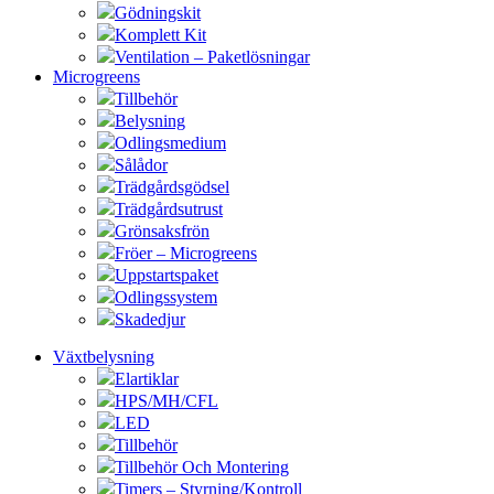
Gödningskit
Komplett Kit
Ventilation – Paketlösningar
Microgreens
Tillbehör
Belysning
Odlingsmedium
Sålådor
Trädgårdsgödsel
Trädgårdsutrust
Grönsaksfrön
Fröer – Microgreens
Uppstartspaket
Odlingssystem
Skadedjur
Växtbelysning
Elartiklar
HPS/MH/CFL
LED
Tillbehör
Tillbehör Och Montering
Timers – Styrning/Kontroll