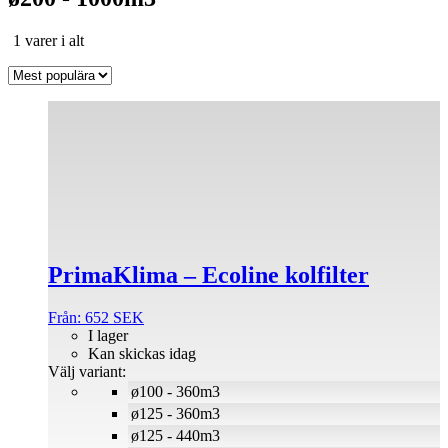
Sortera
1 varer i alt
efter
popularitet
Den
här
produkten
har
flera
varianter.
De
olika
alternativen
PrimaKlima – Ecoline kolfilter
kan
väljas
på
Från:
652
SEK
produktsidan
I lager
Kan skickas idag
Välj variant:
ø100 - 360m3
ø125 - 360m3
ø125 - 440m3