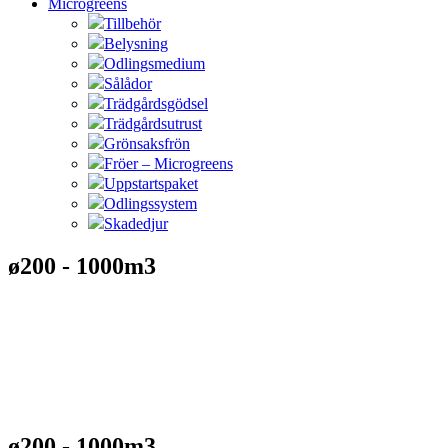
Microgreens
Tillbehör
Belysning
Odlingsmedium
Sålådor
Trädgårdsgödsel
Trädgårdsutrust
Grönsaksfrön
Fröer – Microgreens
Uppstartspaket
Odlingssystem
Skadedjur
ø200 - 1000m3
ø200 - 1000m3