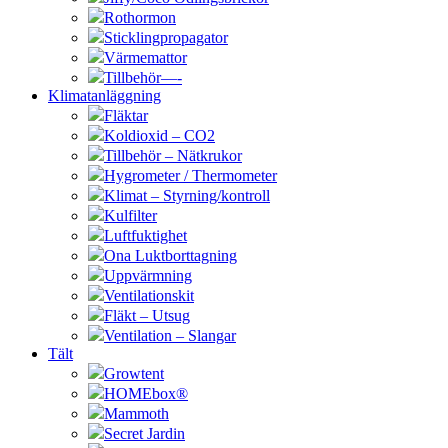
Rothormon
Sticklingpropagator
Värmemattor
Tillbehör—-
Klimatanläggning
Fläktar
Koldioxid – CO2
Tillbehör – Nätkrukor
Hygrometer / Thermometer
Klimat – Styrning/kontroll
Kulfilter
Luftfuktighet
Ona Luktborttagning
Uppvärmning
Ventilationskit
Fläkt – Utsug
Ventilation – Slangar
Tält
Growtent
HOMEbox®
Mammoth
Secret Jardin