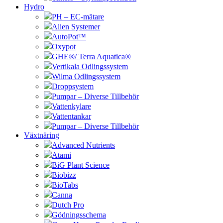
Hydro
PH – EC-mätare
Alien Systemer
AutoPot™
Oxypot
GHE®/ Terra Aquatica®
Vertikala Odlingssystem
Wilma Odlingssystem
Droppsystem
Pumpar – Diverse Tillbehör
Vattenkylare
Vattentankar
Pumpar – Diverse Tillbehör
Växtnäring
Advanced Nutrients
Atami
BiG Plant Science
Biobizz
BioTabs
Canna
Dutch Pro
Gödningsschema