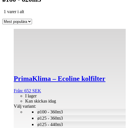
Sortera
1 varer i alt
efter
popularitet
Den
här
produkten
har
flera
varianter.
De
olika
alternativen
PrimaKlima – Ecoline kolfilter
kan
väljas
på
Från:
652
SEK
produktsidan
I lager
Kan skickas idag
Välj variant:
ø100 - 360m3
ø125 - 360m3
ø125 - 440m3