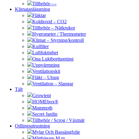
Tillbehör—-
Klimatanläggning
Fläktar
Koldioxid – CO2
Tillbehör – Nätkrukor
Hygrometer / Thermometer
Klimat – Styrning/kontroll
Kulfilter
Luftfuktighet
Ona Luktborttagning
Uppvärmning
Ventilationskit
Fläkt – Utsug
Ventilation – Slangar
Tält
Growtent
HOMEbox®
Mammoth
Secret Jardin
Tillbehör / Scrog / Växtnät
Odlingsutrustning
Mylar Och Bassängfolie
Måttbägare M.m.