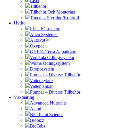
LED
Tillbehör
Tillbehör Och Montering
Timers – Styrning/Kontroll
Hydro
PH – EC-mätare
Alien Systemer
AutoPot™
Oxypot
GHE®/ Terra Aquatica®
Vertikala Odlingssystem
Wilma Odlingssystem
Droppsystem
Pumpar – Diverse Tillbehör
Vattenkylare
Vattentankar
Pumpar – Diverse Tillbehör
Växtnäring
Advanced Nutrients
Atami
BiG Plant Science
Biobizz
BioTabs