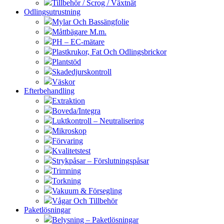
Tillbehör / Scrog / Växtnät
Odlingsutrustning
Mylar Och Bassängfolie
Måttbägare M.m.
PH – EC-mätare
Plastkrukor, Fat Och Odlingsbrickor
Plantstöd
Skadedjurskontroll
Väskor
Efterbehandling
Extraktion
Boveda/Integra
Luktkontroll – Neutralisering
Mikroskop
Förvaring
Kvalitetstest
Strykpåsar – Förslutningspåsar
Trimning
Torkning
Vakuum & Försegling
Vågar Och Tillbehör
Paketlösningar
Belysning – Paketlösningar