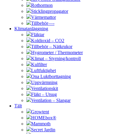
Rothormon
Sticklingpropagator
Värmemattor
Tillbehör—-
Klimatanläggning
Fläktar
Koldioxid – CO2
Tillbehör – Nätkrukor
Hygrometer / Thermometer
Klimat – Styrning/kontroll
Kulfilter
Luftfuktighet
Ona Luktborttagning
Uppvärmning
Ventilationskit
Fläkt – Utsug
Ventilation – Slangar
Tält
Growtent
HOMEbox®
Mammoth
Secret Jardin