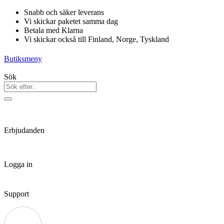
Hoppa
Snabb och säker leverans
till
Vi skickar paketet samma dag
innehåll
Betala med Klarna
Vi skickar också till Finland, Norge, Tyskland
Butiksmeny
Sök
Erbjudanden
Logga in
Support