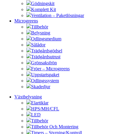
Gödningskit
Komplett Kit
Ventilation – Paketlösningar
Microgreens
Tillbehör
Belysning
Odlingsmedium
Sålådor
Trädgårdsgödsel
Trädgårdsutrust
Grönsaksfrön
Fröer – Microgreens
Uppstartspaket
Odlingssystem
Skadedjur
Växtbelysning
Elartiklar
HPS/MH/CFL
LED
Tillbehör
Tillbehör Och Montering
Timers – Styrning/Kontroll