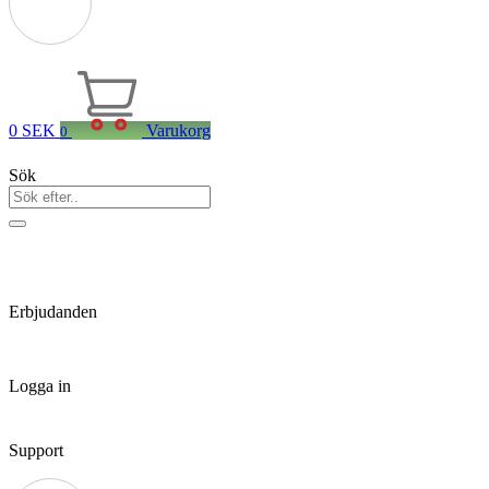
0
SEK
Varukorg
0
Sök
Erbjudanden
Logga in
Support