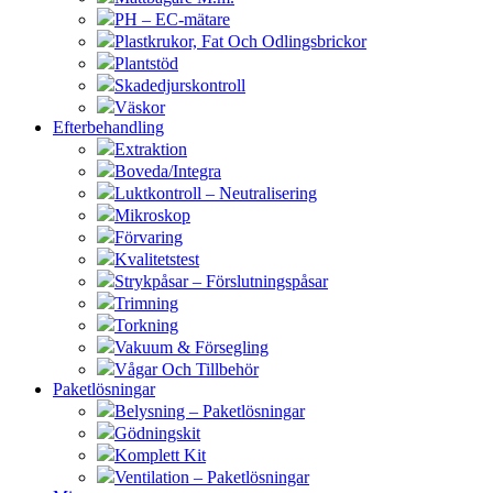
PH – EC-mätare
Plastkrukor, Fat Och Odlingsbrickor
Plantstöd
Skadedjurskontroll
Väskor
Efterbehandling
Extraktion
Boveda/Integra
Luktkontroll – Neutralisering
Mikroskop
Förvaring
Kvalitetstest
Strykpåsar – Förslutningspåsar
Trimning
Torkning
Vakuum & Försegling
Vågar Och Tillbehör
Paketlösningar
Belysning – Paketlösningar
Gödningskit
Komplett Kit
Ventilation – Paketlösningar