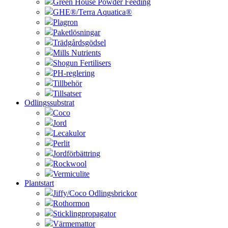
Green House Powder Feeding
GHE®/Terra Aquatica®
Plagron
Paketlösningar
Trädgårdsgödsel
Mills Nutrients
Shogun Fertilisers
PH-reglering
Tillbehör
Tillsatser
Odlingssubstrat
Coco
Jord
Lecakulor
Perlit
Jordförbättring
Rockwool
Vermiculite
Plantstart
Jiffy/Coco Odlingsbrickor
Rothormon
Sticklingpropagator
Värmemattor