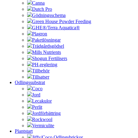
Canna
Dutch Pro
Gödningsschema
Green House Powder Feeding
GHE®/Terra Aquatica®
Plagron
Paketlösningar
Trädgårdsgödsel
Mills Nutrients
Shogun Fertilisers
PH-reglering
Tillbehör
Tillsatser
Odlingssubstrat
Coco
Jord
Lecakulor
Perlit
Jordförbättring
Rockwool
Vermiculite
Plantstart
Jiffy/Coco Odlingsbrickor