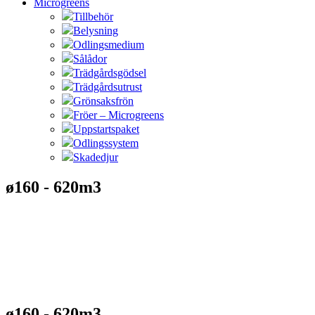
Microgreens
Tillbehör
Belysning
Odlingsmedium
Sålådor
Trädgårdsgödsel
Trädgårdsutrust
Grönsaksfrön
Fröer – Microgreens
Uppstartspaket
Odlingssystem
Skadedjur
ø160 - 620m3
ø160 - 620m3