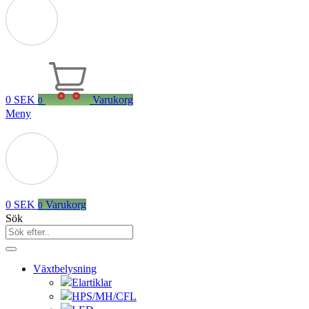
0
SEK
Varukorg
0
Meny
0
SEK
Varukorg
0
Sök
Växtbelysning
Elartiklar
HPS/MH/CFL