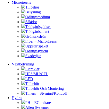
Microgreens
Tillbehör
Belysning
Odlingsmedium
Sålådor
Trädgårdsgödsel
Trädgårdsutrust
Grönsaksfrön
Fröer – Microgreens
Uppstartspaket
Odlingssystem
Skadedjur
Växtbelysning
Elartiklar
HPS/MH/CFL
LED
Tillbehör
Tillbehör Och Montering
Timers – Styrning/Kontroll
Hydro
PH – EC-mätare
Alien Systemer