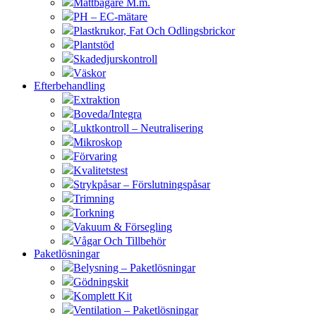
Måttbägare M.m.
PH – EC-mätare
Plastkrukor, Fat Och Odlingsbrickor
Plantstöd
Skadedjurskontroll
Väskor
Efterbehandling
Extraktion
Boveda/Integra
Luktkontroll – Neutralisering
Mikroskop
Förvaring
Kvalitetstest
Strykpåsar – Förslutningspåsar
Trimning
Torkning
Vakuum & Försegling
Vågar Och Tillbehör
Paketlösningar
Belysning – Paketlösningar
Gödningskit
Komplett Kit
Ventilation – Paketlösningar