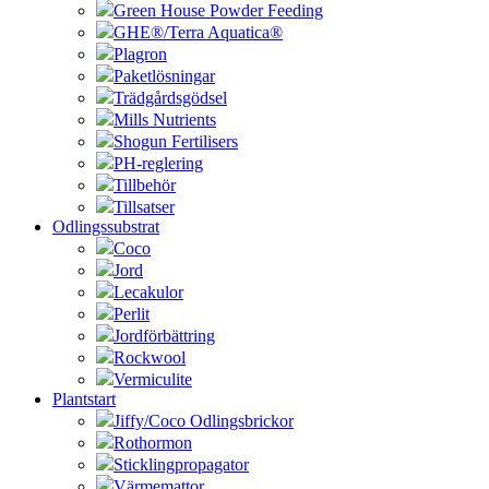
Green House Powder Feeding
GHE®/Terra Aquatica®
Plagron
Paketlösningar
Trädgårdsgödsel
Mills Nutrients
Shogun Fertilisers
PH-reglering
Tillbehör
Tillsatser
Odlingssubstrat
Coco
Jord
Lecakulor
Perlit
Jordförbättring
Rockwool
Vermiculite
Plantstart
Jiffy/Coco Odlingsbrickor
Rothormon
Sticklingpropagator
Värmemattor