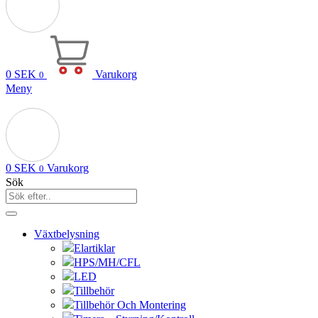
0
SEK
Varukorg
0
Meny
0
SEK
Varukorg
0
Sök
Växtbelysning
Elartiklar
HPS/MH/CFL
LED
Tillbehör
Tillbehör Och Montering