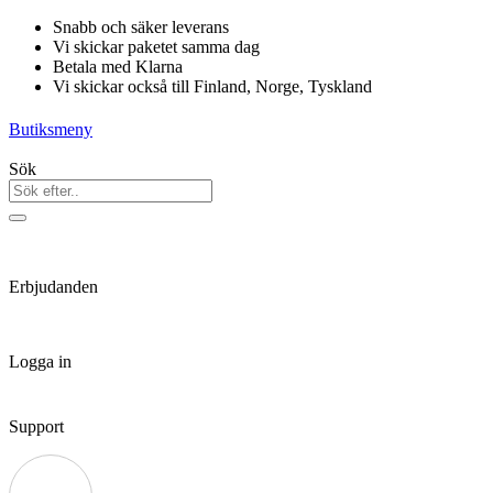
Hoppa
Snabb och säker leverans
till
Vi skickar paketet samma dag
innehåll
Betala med Klarna
Vi skickar också till Finland, Norge, Tyskland
Butiksmeny
Sök
Erbjudanden
Logga in
Support