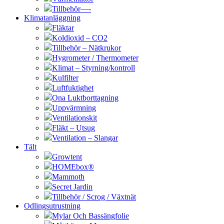
Tillbehör—-
Klimatanläggning
Fläktar
Koldioxid – CO2
Tillbehör – Nätkrukor
Hygrometer / Thermometer
Klimat – Styrning/kontroll
Kulfilter
Luftfuktighet
Ona Luktborttagning
Uppvärmning
Ventilationskit
Fläkt – Utsug
Ventilation – Slangar
Tält
Growtent
HOMEbox®
Mammoth
Secret Jardin
Tillbehör / Scrog / Växtnät
Odlingsutrustning
Mylar Och Bassängfolie