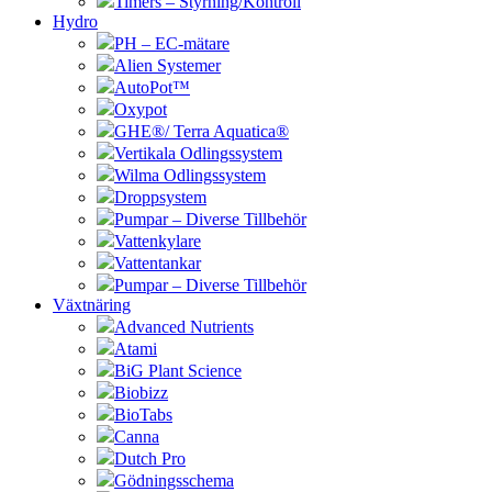
Timers – Styrning/Kontroll
Hydro
PH – EC-mätare
Alien Systemer
AutoPot™
Oxypot
GHE®/ Terra Aquatica®
Vertikala Odlingssystem
Wilma Odlingssystem
Droppsystem
Pumpar – Diverse Tillbehör
Vattenkylare
Vattentankar
Pumpar – Diverse Tillbehör
Växtnäring
Advanced Nutrients
Atami
BiG Plant Science
Biobizz
BioTabs
Canna
Dutch Pro
Gödningsschema