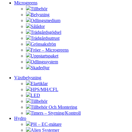
Microgreens
Tillbehör
Belysning
Odlingsmedium
Sålådor
Trädgårdsgödsel
Trädgårdsutrust
Grönsaksfrön
Fröer – Microgreens
Uppstartspaket
Odlingssystem
Skadedjur
Växtbelysning
Elartiklar
HPS/MH/CFL
LED
Tillbehör
Tillbehör Och Montering
Timers – Styrning/Kontroll
Hydro
PH – EC-mätare
Alien Systemer