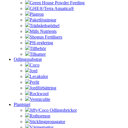
Green House Powder Feeding
GHE®/Terra Aquatica®
Plagron
Paketlösningar
Trädgårdsgödsel
Mills Nutrients
Shogun Fertilisers
PH-reglering
Tillbehör
Tillsatser
Odlingssubstrat
Coco
Jord
Lecakulor
Perlit
Jordförbättring
Rockwool
Vermiculite
Plantstart
Jiffy/Coco Odlingsbrickor
Rothormon
Sticklingpropagator
Värmemattor