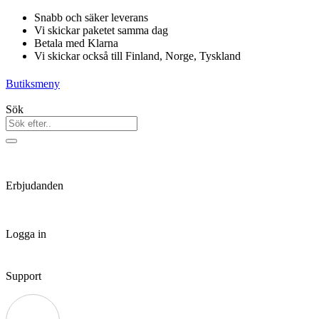
Hoppa
Snabb och säker leverans
till
Vi skickar paketet samma dag
innehåll
Betala med Klarna
Vi skickar också till Finland, Norge, Tyskland
Butiksmeny
Sök
Erbjudanden
Logga in
Support