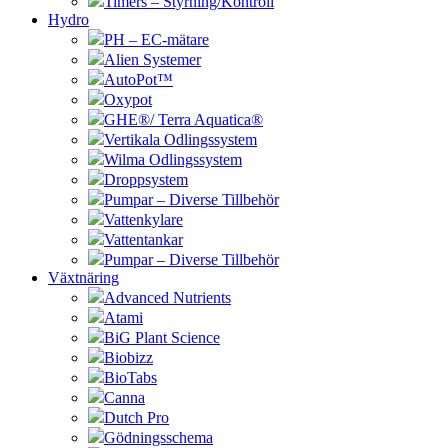
Timers – Styrning/Kontroll
Hydro
PH – EC-mätare
Alien Systemer
AutoPot™
Oxypot
GHE®/ Terra Aquatica®
Vertikala Odlingssystem
Wilma Odlingssystem
Droppsystem
Pumpar – Diverse Tillbehör
Vattenkylare
Vattentankar
Pumpar – Diverse Tillbehör
Växtnäring
Advanced Nutrients
Atami
BiG Plant Science
Biobizz
BioTabs
Canna
Dutch Pro
Gödningsschema