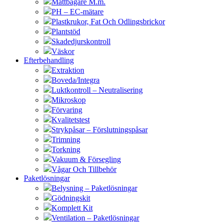
Måttbägare M.m.
PH – EC-mätare
Plastkrukor, Fat Och Odlingsbrickor
Plantstöd
Skadedjurskontroll
Väskor
Efterbehandling
Extraktion
Boveda/Integra
Luktkontroll – Neutralisering
Mikroskop
Förvaring
Kvalitetstest
Strykpåsar – Förslutningspåsar
Trimning
Torkning
Vakuum & Försegling
Vågar Och Tillbehör
Paketlösningar
Belysning – Paketlösningar
Gödningskit
Komplett Kit
Ventilation – Paketlösningar