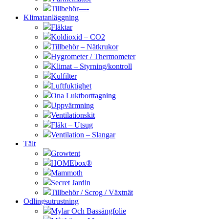
Tillbehör—-
Klimatanläggning
Fläktar
Koldioxid – CO2
Tillbehör – Nätkrukor
Hygrometer / Thermometer
Klimat – Styrning/kontroll
Kulfilter
Luftfuktighet
Ona Luktborttagning
Uppvärmning
Ventilationskit
Fläkt – Utsug
Ventilation – Slangar
Tält
Growtent
HOMEbox®
Mammoth
Secret Jardin
Tillbehör / Scrog / Växtnät
Odlingsutrustning
Mylar Och Bassängfolie