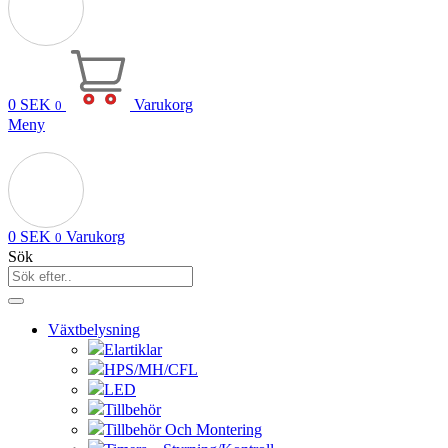
0
SEK
Varukorg
0
Meny
0
SEK
Varukorg
0
Sök
Växtbelysning
Elartiklar
HPS/MH/CFL
LED
Tillbehör
Tillbehör Och Montering