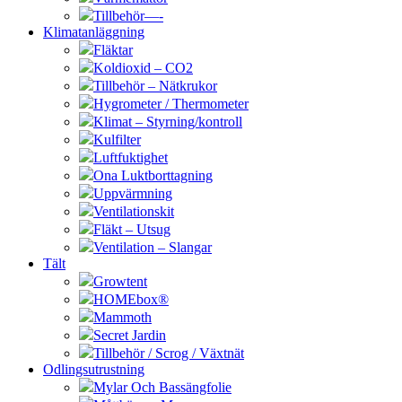
Tillbehör—-
Klimatanläggning
Fläktar
Koldioxid – CO2
Tillbehör – Nätkrukor
Hygrometer / Thermometer
Klimat – Styrning/kontroll
Kulfilter
Luftfuktighet
Ona Luktborttagning
Uppvärmning
Ventilationskit
Fläkt – Utsug
Ventilation – Slangar
Tält
Growtent
HOMEbox®
Mammoth
Secret Jardin
Tillbehör / Scrog / Växtnät
Odlingsutrustning
Mylar Och Bassängfolie