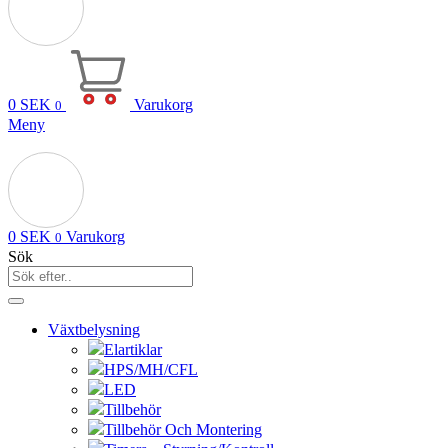
0
SEK
Varukorg
0
Meny
0
SEK
Varukorg
0
Sök
Växtbelysning
Elartiklar
HPS/MH/CFL
LED
Tillbehör
Tillbehör Och Montering