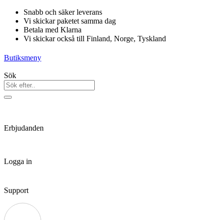
Hoppa
Snabb och säker leverans
till
Vi skickar paketet samma dag
innehåll
Betala med Klarna
Vi skickar också till Finland, Norge, Tyskland
Butiksmeny
Sök
Erbjudanden
Logga in
Support