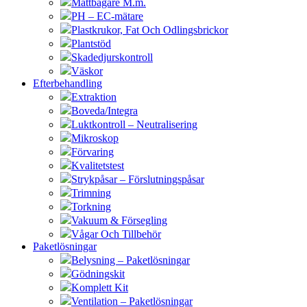
Måttbägare M.m.
PH – EC-mätare
Plastkrukor, Fat Och Odlingsbrickor
Plantstöd
Skadedjurskontroll
Väskor
Efterbehandling
Extraktion
Boveda/Integra
Luktkontroll – Neutralisering
Mikroskop
Förvaring
Kvalitetstest
Strykpåsar – Förslutningspåsar
Trimning
Torkning
Vakuum & Försegling
Vågar Och Tillbehör
Paketlösningar
Belysning – Paketlösningar
Gödningskit
Komplett Kit
Ventilation – Paketlösningar