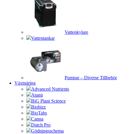
Vattenkylare
Vattentankar
Pumpar – Diverse Tillbehör
Växtnäring
Advanced Nutrients
Atami
BiG Plant Science
Biobizz
BioTabs
Canna
Dutch Pro
Gödningsschema