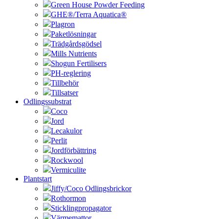
Green House Powder Feeding
GHE®/Terra Aquatica®
Plagron
Paketlösningar
Trädgårdsgödsel
Mills Nutrients
Shogun Fertilisers
PH-reglering
Tillbehör
Tillsatser
Odlingssubstrat
Coco
Jord
Lecakulor
Perlit
Jordförbättring
Rockwool
Vermiculite
Plantstart
Jiffy/Coco Odlingsbrickor
Rothormon
Sticklingpropagator
Värmemattor