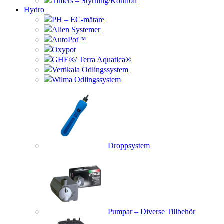
Timers – Styrning/Kontroll
Hydro
PH – EC-mätare
Alien Systemer
AutoPot™
Oxypot
GHE®/ Terra Aquatica®
Vertikala Odlingssystem
Wilma Odlingssystem
Droppsystem
Pumpar – Diverse Tillbehör