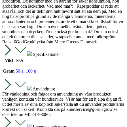
groddfrön. De kommer med en garanti för säker konsumtion, hög
grobarhet och läckerhet. Vad med mat?: Rapsgroddar är redo att
ätas råa, och det är definitivt mitt favorit sätt att äta dem på. Med en
hög hälsoprofil på grund av de många vitaminerna, mineralerna,
antioxidanterna och proteinerna, är de ett utmärkt kosttillskott för en
hälsosam vardag. Du kan eventuellt använda dem i juicer,
smoothies och drycker, där de också ger bra smak! Du kan också
enkelt dekorera dina sallader, wraps eller annat med mikrogrönt
Raps. #GodGroddlycka från Micro Greens Danmark
Specifikationer
Vikt
N/A
Gram
50 g
,
100 g
Användning
För vägledning och frågor om användning av våra produkter,
vänligen kontakta vår kundservice. Vi är här för att hjälpa dig att få
ut det mesta av dina köp och säkerställa att du använder produkterna
korrekt och säkert. Kontakta oss på
kundservice@gorillagrow.se
eller telefon +4524798080.
Leverans och retur