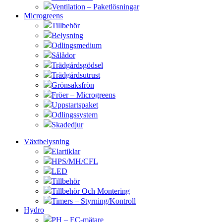
Ventilation – Paketlösningar
Microgreens
Tillbehör
Belysning
Odlingsmedium
Sålådor
Trädgårdsgödsel
Trädgårdsutrust
Grönsaksfrön
Fröer – Microgreens
Uppstartspaket
Odlingssystem
Skadedjur
Växtbelysning
Elartiklar
HPS/MH/CFL
LED
Tillbehör
Tillbehör Och Montering
Timers – Styrning/Kontroll
Hydro
PH – EC-mätare