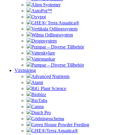
Alien Systemer
AutoPot™
Oxypot
GHE®/ Terra Aquatica®
Vertikala Odlingssystem
Wilma Odlingssystem
Droppsystem
Pumpar – Diverse Tillbehör
Vattenkylare
Vattentankar
Pumpar – Diverse Tillbehör
Växtnäring
Advanced Nutrients
Atami
BiG Plant Science
Biobizz
BioTabs
Canna
Dutch Pro
Gödningsschema
Green House Powder Feeding
GHE®/Terra Aquatica®