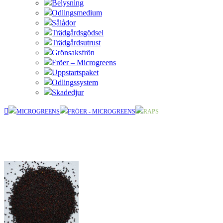
Belysning
Odlingsmedium
Sålådor
Trädgårdsgödsel
Trädgårdsutrust
Grönsaksfrön
Fröer – Microgreens
Uppstartspaket
Odlingssystem
Skadedjur
MICROGREENS
FRÖER - MICROGREENS
RAPS