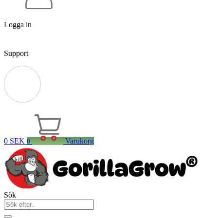
Logga in
Support
0
SEK
Varukorg
0
Sök