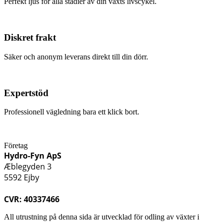
Perfekt ljus för alla stadier av din växts livscykel.
Diskret frakt
Säker och anonym leverans direkt till din dörr.
Expertstöd
Professionell vägledning bara ett klick bort.
Företag
Hydro-Fyn ApS
Æblegyden 3
5592 Ejby
CVR: 40337466
All utrustning på denna sida är utvecklad för odling av växter i