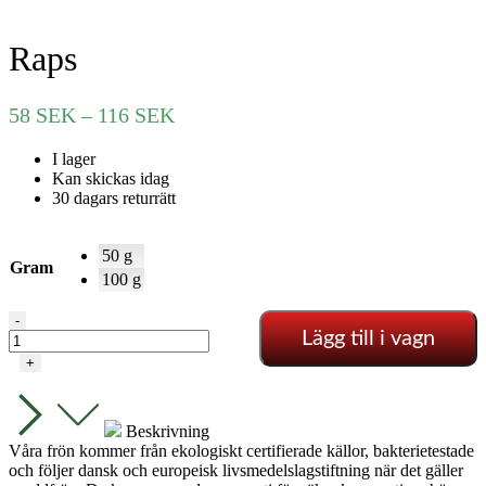
Raps
Prisintervall:
58
SEK
–
116
SEK
58 SEK
I lager
till
Kan skickas idag
116 SEK
30 dagars returrätt
50 g
Gram
100 g
Raps
-
Lägg till i vagn
mängd
+
Beskrivning
Våra frön kommer från ekologiskt certifierade källor, bakterietestade
och följer dansk och europeisk livsmedelslagstiftning när det gäller