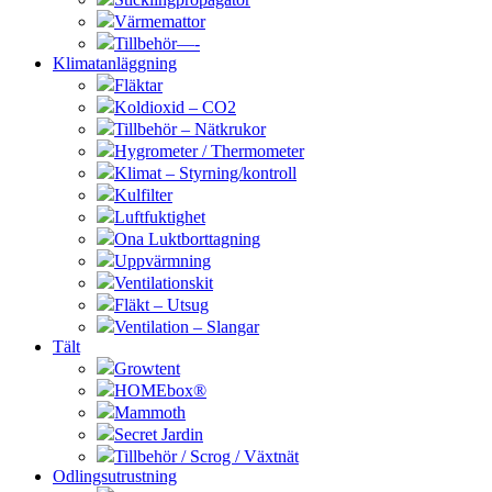
Värmemattor
Tillbehör—-
Klimatanläggning
Fläktar
Koldioxid – CO2
Tillbehör – Nätkrukor
Hygrometer / Thermometer
Klimat – Styrning/kontroll
Kulfilter
Luftfuktighet
Ona Luktborttagning
Uppvärmning
Ventilationskit
Fläkt – Utsug
Ventilation – Slangar
Tält
Growtent
HOMEbox®
Mammoth
Secret Jardin
Tillbehör / Scrog / Växtnät
Odlingsutrustning