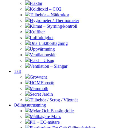
Fläktar
Koldioxid – CO2
Tillbehör – Nätkrukor
Hygrometer / Thermometer
Klimat – Styrning/kontroll
Kulfilter
Luftfuktighet
Ona Luktborttagning
Uppvärmning
Ventilationskit
Fläkt – Utsug
Ventilation – Slangar
Tält
Growtent
HOMEbox®
Mammoth
Secret Jardin
Tillbehör / Scrog / Växtnät
Odlingsutrustning
Mylar Och Bassängfolie
Måttbägare M.m.
PH – EC-mätare
Plastkrukor, Fat Och Odlingsbrickor