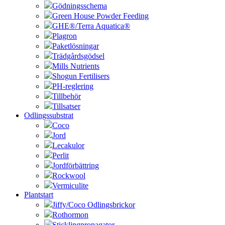
Gödningsschema
Green House Powder Feeding
GHE®/Terra Aquatica®
Plagron
Paketlösningar
Trädgårdsgödsel
Mills Nutrients
Shogun Fertilisers
PH-reglering
Tillbehör
Tillsatser
Odlingssubstrat
Coco
Jord
Lecakulor
Perlit
Jordförbättring
Rockwool
Vermiculite
Plantstart
Jiffy/Coco Odlingsbrickor
Rothormon
Sticklingpropagator