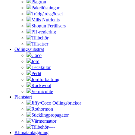
Plagron
Paketlösningar
Trädgårdsgödsel
Mills Nutrients
Shogun Fertilisers
PH-reglering
Tillbehör
Tillsatser
Odlingssubstrat
Coco
Jord
Lecakulor
Perlit
Jordförbättring
Rockwool
Vermiculite
Plantstart
Jiffy/Coco Odlingsbrickor
Rothormon
Sticklingpropagator
Värmemattor
Tillbehör—-
Klimatanläggning