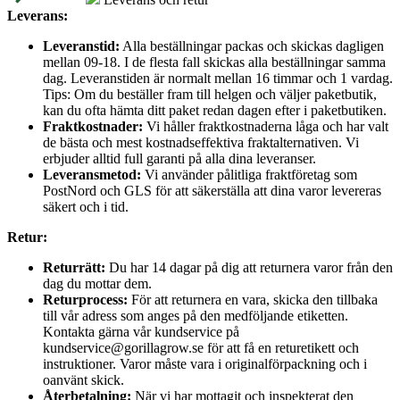
Leverans:
Leveranstid:
Alla beställningar packas och skickas dagligen
mellan 09-18. I de flesta fall skickas alla beställningar samma
dag. Leveranstiden är normalt mellan 16 timmar och 1 vardag.
Tips: Om du beställer fram till helgen och väljer paketbutik,
kan du ofta hämta ditt paket redan dagen efter i paketbutiken.
Fraktkostnader:
Vi håller fraktkostnaderna låga och har valt
de bästa och mest kostnadseffektiva fraktalternativen. Vi
erbjuder alltid full garanti på alla dina leveranser.
Leveransmetod:
Vi använder pålitliga fraktföretag som
PostNord och GLS för att säkerställa att dina varor levereras
säkert och i tid.
Retur:
Returrätt:
Du har 14 dagar på dig att returnera varor från den
dag du mottar dem.
Returprocess:
För att returnera en vara, skicka den tillbaka
till vår adress som anges på den medföljande etiketten.
Kontakta gärna vår kundservice på
kundservice@gorillagrow.se för att få en returetikett och
instruktioner. Varor måste vara i originalförpackning och i
oanvänt skick.
Återbetalning:
När vi har mottagit och inspekterat den