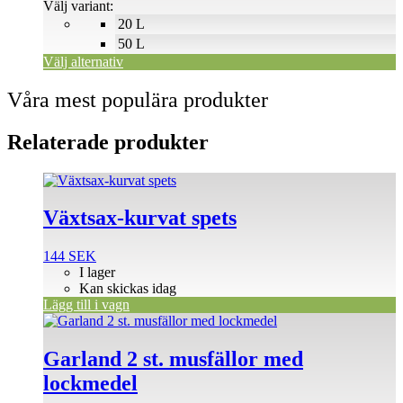
137 SEK
Välj variant:
alternativen
20 L
kan
väljas
50 L
på
Välj alternativ
produktsidan
Våra mest populära produkter
Relaterade produkter
Växtsax-kurvat spets
144
SEK
I lager
Kan skickas idag
Lägg till i vagn
Garland 2 st. musfällor med
lockmedel