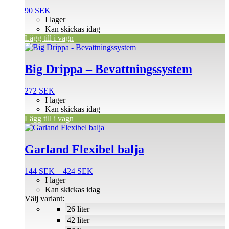
90
SEK
I lager
Kan skickas idag
Lägg till i vagn
Big Drippa – Bevattningssystem
272
SEK
I lager
Kan skickas idag
Lägg till i vagn
Den
här
produkten
Garland Flexibel balja
har
flera
Prisintervall:
144
SEK
–
424
SEK
varianter.
144 SEK
I lager
De
till
Kan skickas idag
olika
424 SEK
Välj variant:
alternativen
26 liter
kan
väljas
42 liter
på