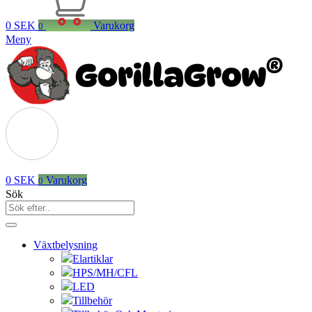
0
SEK
Varukorg
0
Meny
0
SEK
Varukorg
0
Sök
Växtbelysning
Elartiklar
HPS/MH/CFL
LED
Tillbehör