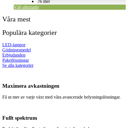
76 liter
produktsidan
Välj alternativ
Våra mest
Populära kategorier
LED-lampor
Gödningsmedel
Erbjudanden
Paketlösningar
Se alla kategorier
Maximera avkastningen
Få ut mer av varje växt med våra avancerade belysningslösningar.
Fullt spektrum