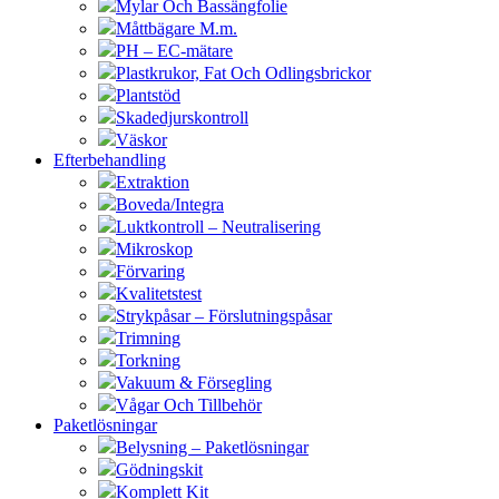
Mylar Och Bassängfolie
Måttbägare M.m.
PH – EC-mätare
Plastkrukor, Fat Och Odlingsbrickor
Plantstöd
Skadedjurskontroll
Väskor
Efterbehandling
Extraktion
Boveda/Integra
Luktkontroll – Neutralisering
Mikroskop
Förvaring
Kvalitetstest
Strykpåsar – Förslutningspåsar
Trimning
Torkning
Vakuum & Försegling
Vågar Och Tillbehör
Paketlösningar
Belysning – Paketlösningar
Gödningskit
Komplett Kit