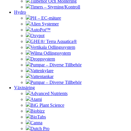
Tillbehör Och Montering
Timers – Styrning/Kontroll
Hydro
PH – EC-mätare
Alien Systemer
AutoPot™
Oxypot
GHE®/ Terra Aquatica®
Vertikala Odlingssystem
Wilma Odlingssystem
Droppsystem
Pumpar – Diverse Tillbehör
Vattenkylare
Vattentankar
Pumpar – Diverse Tillbehör
Växtnäring
Advanced Nutrients
Atami
BiG Plant Science
Biobizz
BioTabs
Canna
Dutch Pro