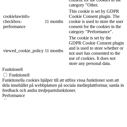
category "Other.
This cookie is set by GDPR
cookielawinfo-
Cookie Consent plugin. The
checkbox-
11 months
cookie is used to store the user
performance
consent for the cookies in the
category "Performance".
The cookie is set by the
GDPR Cookie Consent plugin
and is used to store whether or
viewed_cookie_policy
11 months
not user has consented to the
use of cookies. It does not
store any personal data.
Funktionell
Funktionell
Funktionella cookies hjälper till att utföra vissa funktioner som att
dela innehållet på webbplatsen på sociala medieplattformar, samla in
feedback och andra tredjepartsfunktioner.
Performance
Performance
Prestandacookies används för att förstå och analysera webbplatsens
nyckelprestandaindex, vilket hjälper till att leverera en bättre
användarupplevelse för besökarna.
Analytics