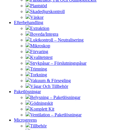
Plantstöd
Skadedjurskontroll
Väskor
Efterbehandling
Extraktion
Boveda/Integra
Luktkontroll – Neutralisering
Mikroskop
Förvaring
Kvalitetstest
Strykpåsar – Förslutningspåsar
Trimning
Torkning
Vakuum & Försegling
Vågar Och Tillbehör
Paketlösningar
Belysning – Paketlösningar
Gödningskit
Komplett Kit
Ventilation – Paketlösningar
Microgreens
Tillbehör