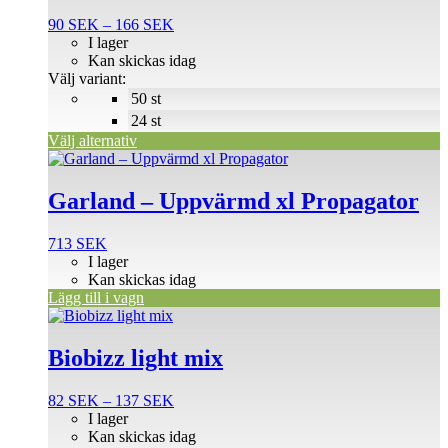
flera
Prisintervall:
90
SEK
–
166
SEK
varianter.
90 SEK
I lager
De
till
Kan skickas idag
olika
166 SEK
Välj variant:
alternativen
50 st
kan
väljas
24 st
på
Välj alternativ
produktsidan
Garland – Uppvärmd xl Propagator
713
SEK
I lager
Kan skickas idag
Lägg till i vagn
Den
här
produkten
Biobizz light mix
har
flera
Prisintervall:
82
SEK
–
137
SEK
varianter.
82 SEK
I lager
De
till
Kan skickas idag
olika