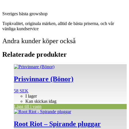
Sveriges bästa growshop
Topkvalitet, originala märken, alltid de bästa priserna, och vår
vänliga kundservice
Andra kunder köper också
Relaterade produkter
Prisvinnare (Bönor)
58
SEK
I lager
Kan skickas idag
Lägg till i vagn
Den
här
produkten
Root Riot – Spirande pluggar
har