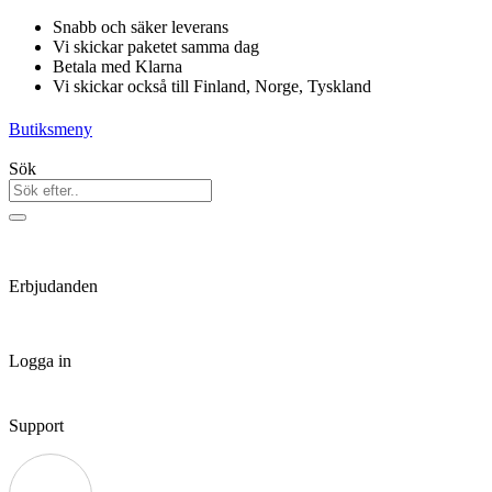
Hoppa
Snabb och säker leverans
till
Vi skickar paketet samma dag
innehåll
Betala med Klarna
Vi skickar också till Finland, Norge, Tyskland
Butiksmeny
Sök
Erbjudanden
Logga in
Support