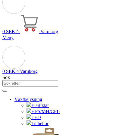
0
SEK
Varukorg
0
Meny
0
SEK
Varukorg
0
Sök
Växtbelysning
Elartiklar
HPS/MH/CFL
LED
Tillbehör