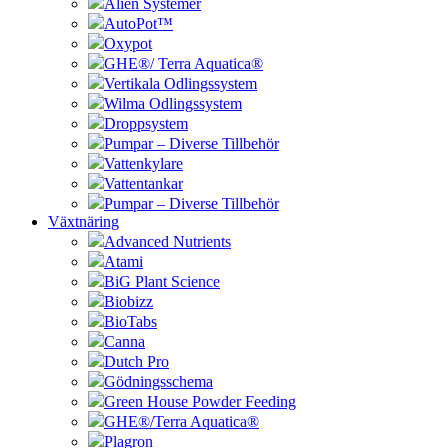
Alien Systemer
AutoPot™
Oxypot
GHE®/ Terra Aquatica®
Vertikala Odlingssystem
Wilma Odlingssystem
Droppsystem
Pumpar – Diverse Tillbehör
Vattenkylare
Vattentankar
Pumpar – Diverse Tillbehör
Växtnäring
Advanced Nutrients
Atami
BiG Plant Science
Biobizz
BioTabs
Canna
Dutch Pro
Gödningsschema
Green House Powder Feeding
GHE®/Terra Aquatica®
Plagron