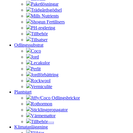
Paketlösningar
Trädgårdsgödsel
Mills Nutrients
Shogun Fertilisers
PH-reglering
Tillbehör
Tillsatser
Odlingssubstrat
Coco
Jord
Lecakulor
Perlit
Jordförbättring
Rockwool
Vermiculite
Plantstart
Jiffy/Coco Odlingsbrickor
Rothormon
Sticklingpropagator
Värmemattor
Tillbehör—-
Klimatanläggning
Fläktar