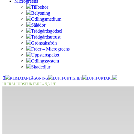
Microgreens
Tillbehör
Belysning
Odlingsmedium
Sålådor
Trädgårdsgödsel
Trädgårdsutrust
Grönsaksfrön
Fröer – Microgreens
Uppstartspaket
Odlingssystem
Skadedjur
KLIMATANLÄGGNING
LUFTFUKTIGHET
LUFTFUKTARE
ULTRALJUDSFUKTARE – 5,3 L/T