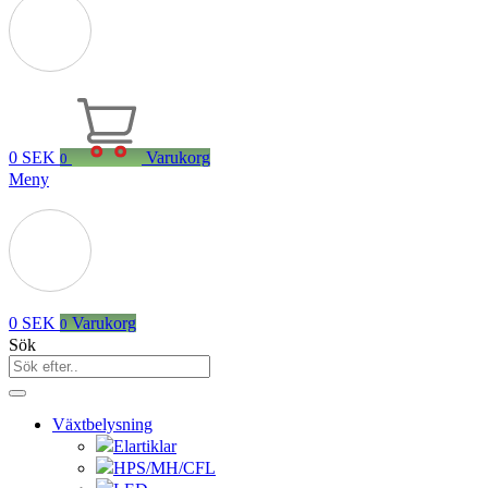
0
SEK
Varukorg
0
Meny
0
SEK
Varukorg
0
Sök
Växtbelysning
Elartiklar
HPS/MH/CFL