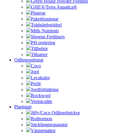
Green House Powder Feeding
GHE®/Terra Aquatica®
Plagron
Paketlösningar
Trädgårdsgödsel
Mills Nutrients
Shogun Fertilisers
PH-reglering
Tillbehör
Tillsatser
Odlingssubstrat
Coco
Jord
Lecakulor
Perlit
Jordförbättring
Rockwool
Vermiculite
Plantstart
Jiffy/Coco Odlingsbrickor
Rothormon
Sticklingpropagator
Värmemattor