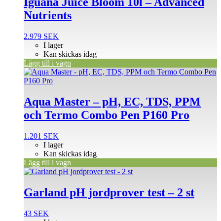
Iguana Juice Bloom 10l – Advanced
Nutrients
2.979
SEK
I lager
Kan skickas idag
Lägg till i vagn
Aqua Master – pH, EC, TDS, PPM
och Termo Combo Pen P160 Pro
1.201
SEK
I lager
Kan skickas idag
Lägg till i vagn
Garland pH jordprover test – 2 st
43
SEK