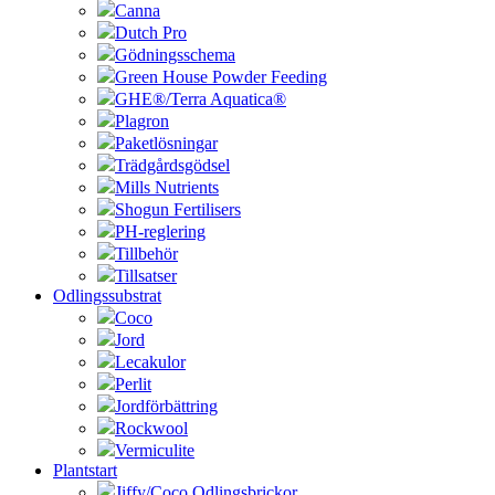
Canna
Dutch Pro
Gödningsschema
Green House Powder Feeding
GHE®/Terra Aquatica®
Plagron
Paketlösningar
Trädgårdsgödsel
Mills Nutrients
Shogun Fertilisers
PH-reglering
Tillbehör
Tillsatser
Odlingssubstrat
Coco
Jord
Lecakulor
Perlit
Jordförbättring
Rockwool
Vermiculite
Plantstart
Jiffy/Coco Odlingsbrickor