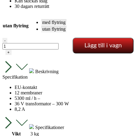
Kan skickas idag
30 dagars returrätt
med flytring
utan flytring
utan flytring
Ultraljudsfuktare
-
Lägg till i vagn
-
5,3
+
L/T
mängd
Beskrivning
Specifikation
EU-kontakt
12 membraner
5300 ml / h –
36 V transformator – 300 W
8,2 A
Specifikationer
Vikt
3 kg