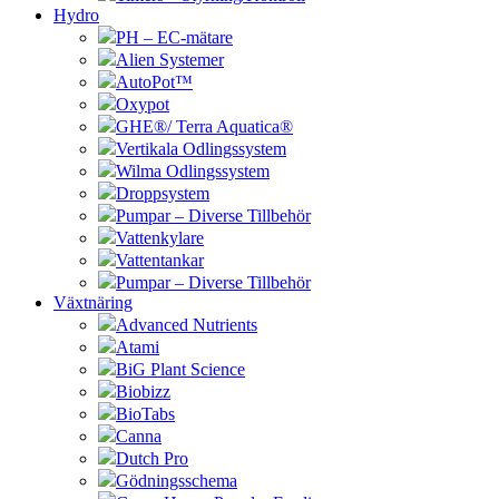
Hydro
PH – EC-mätare
Alien Systemer
AutoPot™
Oxypot
GHE®/ Terra Aquatica®
Vertikala Odlingssystem
Wilma Odlingssystem
Droppsystem
Pumpar – Diverse Tillbehör
Vattenkylare
Vattentankar
Pumpar – Diverse Tillbehör
Växtnäring
Advanced Nutrients
Atami
BiG Plant Science
Biobizz
BioTabs
Canna
Dutch Pro
Gödningsschema