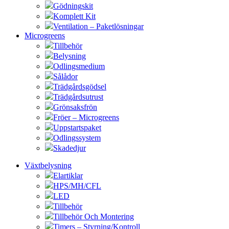
Gödningskit
Komplett Kit
Ventilation – Paketlösningar
Microgreens
Tillbehör
Belysning
Odlingsmedium
Sålådor
Trädgårdsgödsel
Trädgårdsutrust
Grönsaksfrön
Fröer – Microgreens
Uppstartspaket
Odlingssystem
Skadedjur
Växtbelysning
Elartiklar
HPS/MH/CFL
LED
Tillbehör
Tillbehör Och Montering
Timers – Styrning/Kontroll