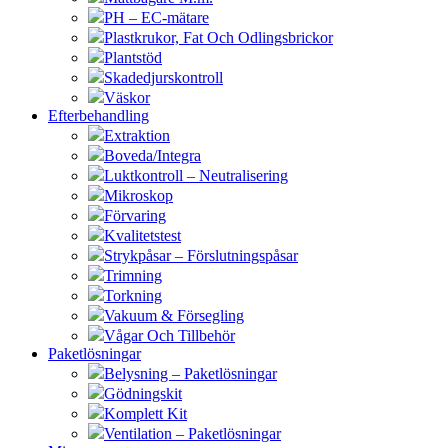
PH – EC-mätare
Plastkrukor, Fat Och Odlingsbrickor
Plantstöd
Skadedjurskontroll
Väskor
Efterbehandling
Extraktion
Boveda/Integra
Luktkontroll – Neutralisering
Mikroskop
Förvaring
Kvalitetstest
Strykpåsar – Förslutningspåsar
Trimning
Torkning
Vakuum & Försegling
Vågar Och Tillbehör
Paketlösningar
Belysning – Paketlösningar
Gödningskit
Komplett Kit
Ventilation – Paketlösningar