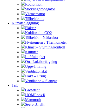
Rothormon
Sticklingpropagator
Värmemattor
Tillbehör—-
Klimatanläggning
Fläktar
Koldioxid – CO2
Tillbehör – Nätkrukor
Hygrometer / Thermometer
Klimat – Styrning/kontroll
Kulfilter
Luftfuktighet
Ona Luktborttagning
Uppvärmning
Ventilationskit
Fläkt – Utsug
Ventilation – Slangar
Tält
Growtent
HOMEbox®
Mammoth
Secret Jardin