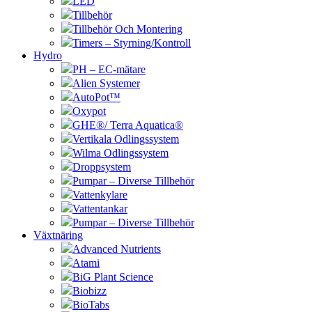
LED
Tillbehör
Tillbehör Och Montering
Timers – Styrning/Kontroll
Hydro
PH – EC-mätare
Alien Systemer
AutoPot™
Oxypot
GHE®/ Terra Aquatica®
Vertikala Odlingssystem
Wilma Odlingssystem
Droppsystem
Pumpar – Diverse Tillbehör
Vattenkylare
Vattentankar
Pumpar – Diverse Tillbehör
Växtnäring
Advanced Nutrients
Atami
BiG Plant Science
Biobizz
BioTabs