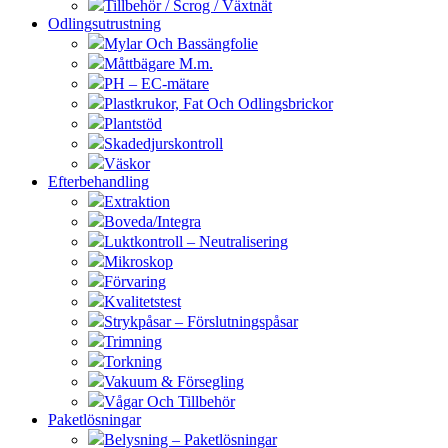
Tillbehör / Scrog / Växtnät
Odlingsutrustning
Mylar Och Bassängfolie
Måttbägare M.m.
PH – EC-mätare
Plastkrukor, Fat Och Odlingsbrickor
Plantstöd
Skadedjurskontroll
Väskor
Efterbehandling
Extraktion
Boveda/Integra
Luktkontroll – Neutralisering
Mikroskop
Förvaring
Kvalitetstest
Strykpåsar – Förslutningspåsar
Trimning
Torkning
Vakuum & Försegling
Vågar Och Tillbehör
Paketlösningar
Belysning – Paketlösningar