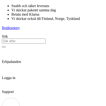
Hoppa
Snabb och säker leverans
till
Vi skickar paketet samma dag
innehåll
Betala med Klarna
Vi skickar också till Finland, Norge, Tyskland
Butiksmeny
Sök
Erbjudanden
Logga in
Support