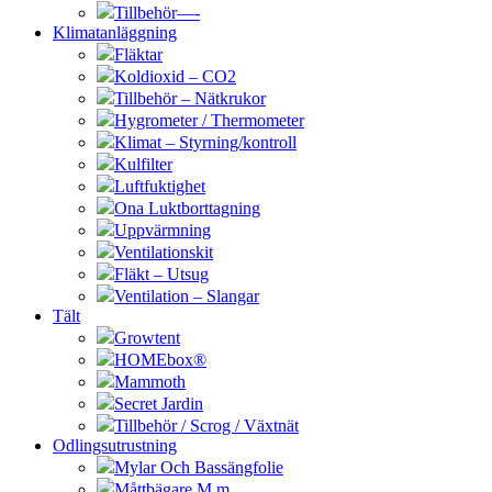
Tillbehör—-
Klimatanläggning
Fläktar
Koldioxid – CO2
Tillbehör – Nätkrukor
Hygrometer / Thermometer
Klimat – Styrning/kontroll
Kulfilter
Luftfuktighet
Ona Luktborttagning
Uppvärmning
Ventilationskit
Fläkt – Utsug
Ventilation – Slangar
Tält
Growtent
HOMEbox®
Mammoth
Secret Jardin
Tillbehör / Scrog / Växtnät
Odlingsutrustning
Mylar Och Bassängfolie
Måttbägare M.m.