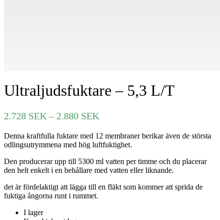
Ultraljudsfuktare – 5,3 L/T
Prisintervall:
2.728
SEK
–
2.880
SEK
2.728 SEK
Denna kraftfulla fuktare med 12 membraner berikar även de största
till
odlingsutrymmena med hög luftfuktighet.
2.880 SEK
Den producerar upp till 5300 ml vatten per timme och du placerar
den helt enkelt i en behållare med vatten eller liknande.
det är fördelaktigt att lägga till en fläkt som kommer att sprida de
fuktiga ångorna runt i rummet.
I lager