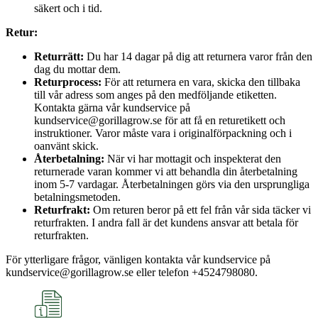
säkert och i tid.
Retur:
Returrätt:
Du har 14 dagar på dig att returnera varor från den
dag du mottar dem.
Returprocess:
För att returnera en vara, skicka den tillbaka
till vår adress som anges på den medföljande etiketten.
Kontakta gärna vår kundservice på
kundservice@gorillagrow.se för att få en returetikett och
instruktioner. Varor måste vara i originalförpackning och i
oanvänt skick.
Återbetalning:
När vi har mottagit och inspekterat den
returnerade varan kommer vi att behandla din återbetalning
inom 5-7 vardagar. Återbetalningen görs via den ursprungliga
betalningsmetoden.
Returfrakt:
Om returen beror på ett fel från vår sida täcker vi
returfrakten. I andra fall är det kundens ansvar att betala för
returfrakten.
För ytterligare frågor, vänligen kontakta vår kundservice på
kundservice@gorillagrow.se eller telefon +4524798080.