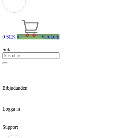
0
SEK
Varukorg
0
Sök
Erbjudanden
Logga in
Support