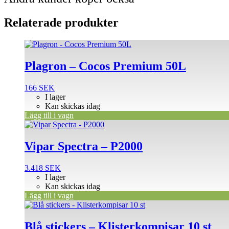
Relaterade produkter
Plagron – Cocos Premium 50L
166
SEK
I lager
Kan skickas idag
Lägg till i vagn
Vipar Spectra – P2000
3.418
SEK
I lager
Kan skickas idag
Lägg till i vagn
Blå stickers – Klisterkompisar 10 st