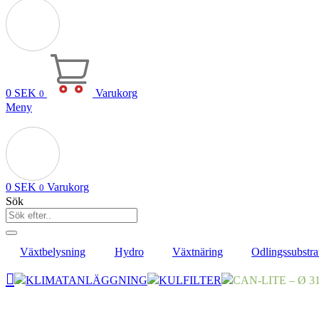
0
SEK
Varukorg
0
Meny
0
SEK
Varukorg
0
Sök
Växtbelysning
Hydro
Växtnäring
Odlingssubstra
KLIMATANLÄGGNING
KULFILTER
CAN-LITE – Ø 31