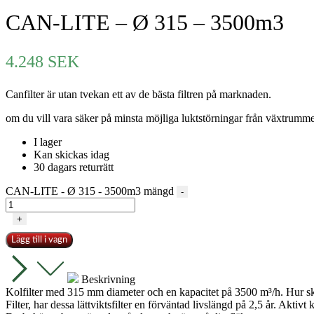
CAN-LITE – Ø 315 – 3500m3
4.248
SEK
Canfilter är utan tvekan ett av de bästa filtren på marknaden.
om du vill vara säker på minsta möjliga luktstörningar från växtrummet ä
I lager
Kan skickas idag
30 dagars returrätt
CAN-LITE - Ø 315 - 3500m3 mängd
-
+
Lägg till i vagn
Beskrivning
Kolfilter med 315 mm diameter och en kapacitet på 3500 m³/h. Hur skil
Filter, har dessa lättviktsfilter en förväntad livslängd på 2,5 år. Akti