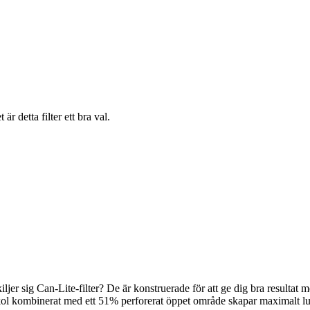
r detta filter ett bra val.
jer sig Can-Lite-filter? De är konstruerade för att ge dig bra resulta
vt kol kombinerat med ett 51% perforerat öppet område skapar maximalt luf