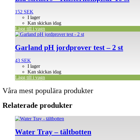
152
SEK
I lager
Kan skickas idag
Lägg till i vagn
Garland pH jordprover test – 2 st
43
SEK
I lager
Kan skickas idag
Lägg till i vagn
Våra mest populära produkter
Relaterade produkter
Water Tray – tältbotten