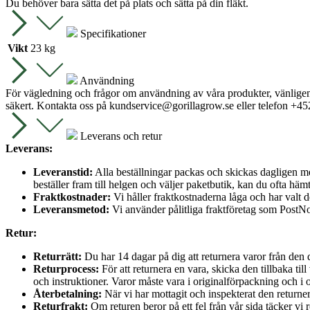
Du behöver bara sätta det på plats och sätta på din fläkt.
Specifikationer
Vikt
23 kg
Användning
För vägledning och frågor om användning av våra produkter, vänligen ko
säkert. Kontakta oss på
kundservice@gorillagrow.se
eller telefon +4
Leverans och retur
Leverans:
Leveranstid:
Alla beställningar packas och skickas dagligen me
beställer fram till helgen och väljer paketbutik, kan du ofta häm
Fraktkostnader:
Vi håller fraktkostnaderna låga och har valt de
Leveransmetod:
Vi använder pålitliga fraktföretag som PostNord
Retur:
Returrätt:
Du har 14 dagar på dig att returnera varor från den
Returprocess:
För att returnera en vara, skicka den tillbaka ti
och instruktioner. Varor måste vara i originalförpackning och i 
Återbetalning:
När vi har mottagit och inspekterat den return
Returfrakt:
Om returen beror på ett fel från vår sida täcker vi r