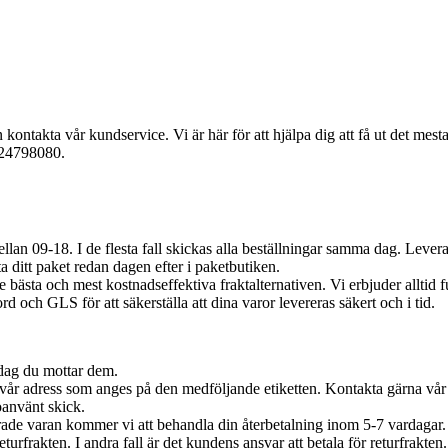
ntakta vår kundservice. Vi är här för att hjälpa dig att få ut det mest
524798080.
llan 09-18. I de flesta fall skickas alla beställningar samma dag. Lev
ta ditt paket redan dagen efter i paketbutiken.
 bästa och mest kostnadseffektiva fraktalternativen. Vi erbjuder alltid fu
 och GLS för att säkerställa att dina varor levereras säkert och i tid.
 dag du mottar dem.
ll vår adress som anges på den medföljande etiketten. Kontakta gärna vår
oanvänt skick.
erade varan kommer vi att behandla din återbetalning inom 5-7 vardagar
eturfrakten. I andra fall är det kundens ansvar att betala för returfrakten.